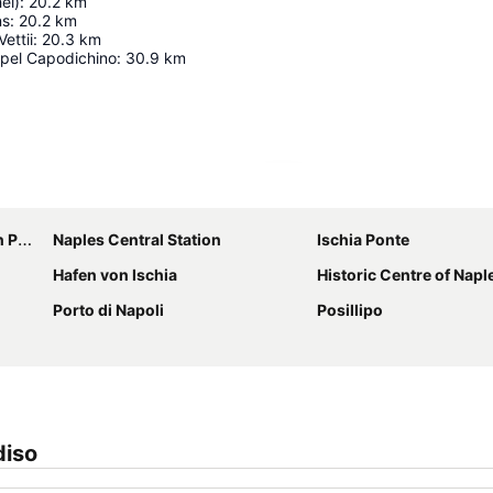
el)
:
20.2
km
ns
:
20.2
km
ettii
:
20.3
km
pel Capodichino
:
30.9
km
Karte vergrößern
eji
Naples Central Station
Ischia Ponte
Hafen von Ischia
Historic Centre of Napl
Porto di Napoli
Posillipo
diso