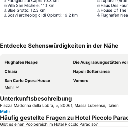
Faraglioni di Capri
:
10.3
km
Lupanar (Broth
Villa San Michele
:
11.1
km
Haus Des Fau
Blue Grotto
:
12.3
km
House Of The V
Scavi archeologici di Oplonti
:
19.2
km
Flughafen Nea
Entdecke Sehenswürdigkeiten in der Nähe
Flughafen Neapel
Die Ausgrabungsstätten von Pomp
Chiaia
Napoli Sotterranea
San Carlo Opera House
Vomero
Mehr
Unterkunftsbeschreibung
Piazza Madonna della Lobra, 5, 80061, Massa Lubrense, Italien
Mehr
Häufig gestellte Fragen zu Hotel Piccolo Para
Gibt es einen Poolbereich im Hotel Piccolo Paradiso?