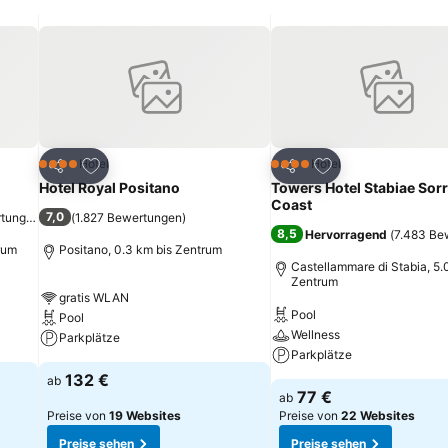
ügen
Zu Favoriten hinzufügen
Zu Favoriten hinz
Hotel
Hotel
4 Sterne
4 Sterne
Teilen
Teilen
Hotel Royal Positano
Towers Hotel Stabiae Sor
Coast
7,0
rtungen
)
(
1.827 Bewertungen
)
8,5
Hervorragend
(
7.483 Be
rum
Positano, 0.3 km bis Zentrum
Castellammare di Stabia, 5.
Zentrum
gratis WLAN
Pool
Pool
Wellness
Parkplätze
Parkplätze
132 €
ab
77 €
ab
Preise von
19 Websites
Preise von
22 Websites
Preise sehen
Preise sehen