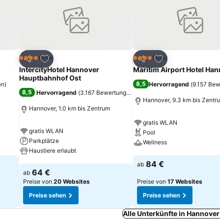
ügen
Zu Favoriten hinzufügen
Zu Favoriten hinz
Hotel
Hotel
4 Sterne
4 Sterne
Teilen
Teilen
IntercityHotel Hannover
Maritim Airport Hotel Ha
Hauptbahnhof Ost
8,5
en
)
Hervorragend
(
9.157 Be
8,5
Hervorragend
(
3.167 Bewertungen
)
Hannover, 9.3 km bis Zentr
Hannover, 1.0 km bis Zentrum
gratis WLAN
gratis WLAN
Pool
Parkplätze
Wellness
Haustiere erlaubt
Preise sehen
84 €
ab
Preise sehen
64 €
ab
Preise von
20 Websites
Preise von
17 Websites
Preise sehen
Preise sehen
Alle Unterkünfte in Hannove