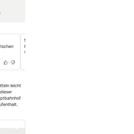
n
Sichere Parkmöglichkeiten vor Ort
utschen
Profitiere von bequemen Parkplätzen direkt hinter dem H
auch für größere Fahrzeuge geeignet sind.
teln leicht
 dieser
uptbahnhof
fenthalt.