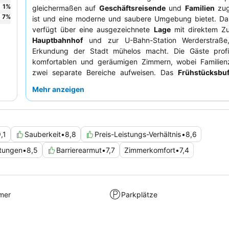
1
%
gleichermaßen auf
Geschäftsreisende
und
Familien
zug
7
%
ist und eine moderne und saubere Umgebung bietet. D
verfügt über eine ausgezeichnete
Lage
mit direktem Z
Hauptbahnhof
und zur U-Bahn-Station Werderstraße
Erkundung der Stadt mühelos macht. Die Gäste profi
komfortablen und geräumigen Zimmern, wobei Familien
zwei separate Bereiche aufweisen. Das
Frühstücksbuf
durchgängiges Highlight, das für seine große Auswahl a
Mehr anzeigen
hochwertigen Produkten, einschließlich vielfältiger Di
gelobt wird. Für einen ruhigeren Aufenthalt empfehlen die
Zimmer mit Gartenblick anzufragen.
,1
Sauberkeit
•
8,8
Preis-Leistungs-Verhältnis
•
8,6
htungen
•
8,5
Barrierearmut
•
7,7
Zimmerkomfort
•
7,4
mer
Parkplätze