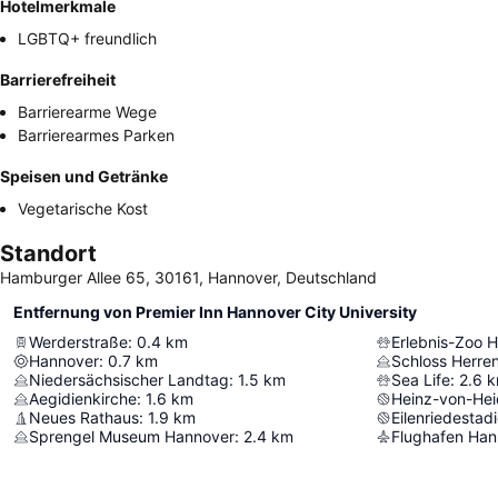
Hotelmerkmale
LGBTQ+ freundlich
Barrierefreiheit
Barrierearme Wege
Barrierearmes Parken
Speisen und Getränke
Vegetarische Kost
Standort
Hamburger Allee 65, 30161, Hannover, Deutschland
Entfernung von Premier Inn Hannover City University
Werderstraße
:
0.4
km
Erlebnis-Zoo 
Hannover
:
0.7
km
Schloss Herre
Niedersächsischer Landtag
:
1.5
km
Sea Life
:
2.6
k
Aegidienkirche
:
1.6
km
Heinz-von-He
Neues Rathaus
:
1.9
km
Eilenriedestad
Sprengel Museum Hannover
:
2.4
km
Flughafen Ha