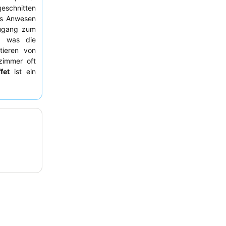
eschnitten
as Anwesen
ugang zum
, was die
tieren von
zimmer oft
fet
ist ein
n frischen,
ätoptionen,
 Gäste, ein