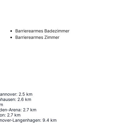
Barrierearmes Badezimmer
Barrierearmes Zimmer
Hannover
:
2.5
km
nhausen
:
2.6
km
m
iden-Arena
:
2.7
km
ion
:
2.7
km
nnover-Langenhagen
:
9.4
km