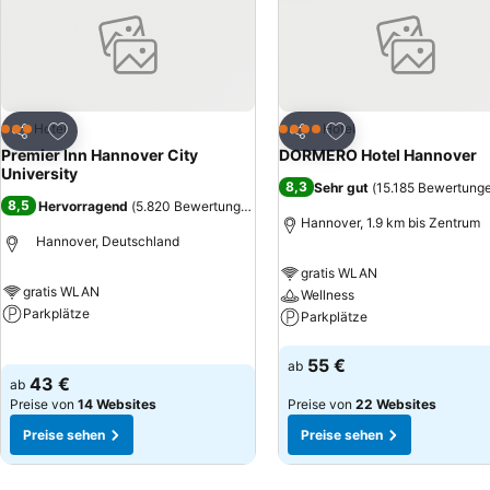
Zu Favoriten hinzufügen
Zu Favoriten hinzuf
Hotel
Hotel
3 Sterne
4 Sterne
Teilen
Teilen
Premier Inn Hannover City
DORMERO Hotel Hannover
University
8,3
Sehr gut
(
15.185 Bewertung
8,5
Hervorragend
(
5.820 Bewertungen
)
Hannover, 1.9 km bis Zentrum
Hannover, Deutschland
gratis WLAN
gratis WLAN
Wellness
Parkplätze
Parkplätze
Preise sehen
Preise sehen
55 €
ab
43 €
ab
Preise von
14 Websites
Preise von
22 Websites
Preise sehen
Preise sehen