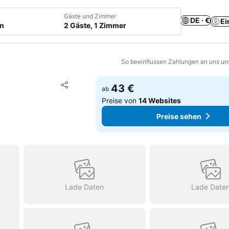
Gäste und Zimmer
DE · €
Ei
en
2 Gäste, 1 Zimmer
So beeinflussen Zahlungen an uns un
Zu Favoriten hinzufügen
43 €
ab
Teilen
Preise von
14 Websites
Preise sehen
Lade Daten
Lade Date