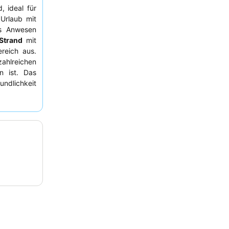
, ideal für
Urlaub mit
as Anwesen
Strand
mit
reich aus.
ahlreichen
n ist. Das
ndlichkeit
lgemein gut
. Für eine
pfiehlt es
raubenden