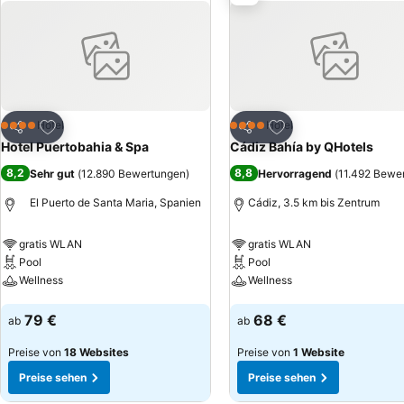
Empfang. Aktivitäten und Entspannung: Animation übertag, Animati
Pferdereiten und Angeln. Küche: Mediterran, Typisch für die Zone, V
Kindermenü. Keine Haustiere erlaubt. Kreditkarten: American Expres,
Zu Favoriten hinzufügen
Zu Favoriten hinzuf
Hotel
Hotel
4 Sterne
4 Sterne
Teilen
Teilen
Hotel Puertobahia & Spa
Cádiz Bahía by QHotels
8,2
8,8
Sehr gut
(
12.890 Bewertungen
)
Hervorragend
(
11.492 Bewe
El Puerto de Santa Maria, Spanien
Cádiz, 3.5 km bis Zentrum
gratis WLAN
gratis WLAN
Pool
Pool
Wellness
Wellness
Preise sehen
Preise sehen
79 €
68 €
ab
ab
Preise von
18 Websites
Preise von
1 Website
Preise sehen
Preise sehen