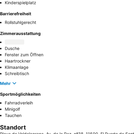
Kinderspielplatz
Barrierefreiheit
Rollstuhlgerecht
Zimmerausstattung
Dusche
Fenster zum Öffnen
Haartrockner
Klimaanlage
Schreibtisch
Mehr
Sportmöglichkeiten
Fahrradverleih
Minigolf
Tauchen
Standort
Playa de Valdelagrana, Av. de la Paz, nº38, 11500, El Puerto de San