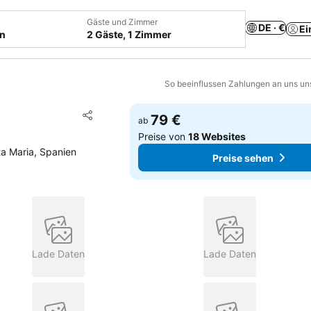
Gäste und Zimmer
DE · €
Ei
en
2 Gäste, 1 Zimmer
So beeinflussen Zahlungen an uns un
Zu Favoriten hinzufügen
79 €
ab
Teilen
Preise von
18 Websites
ta Maria, Spanien
Preise sehen
Lade Daten
Lade Daten