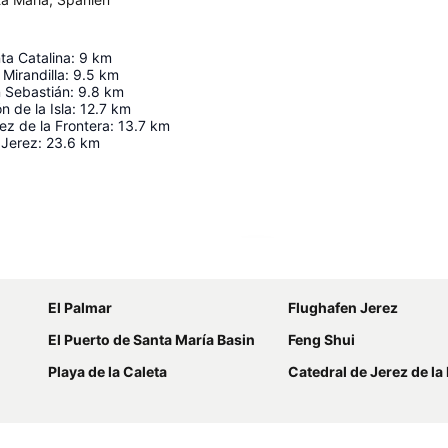
nta Catalina
:
9
km
Mirandilla
:
9.5
km
n Sebastián
:
9.8
km
 de la Isla
:
12.7
km
ez de la Frontera
:
13.7
km
 Jerez
:
23.6
km
Karte vergrößern
El Palmar
Flughafen Jerez
El Puerto de Santa María Basin
Feng Shui
Playa de la Caleta
Catedral de Jerez de la