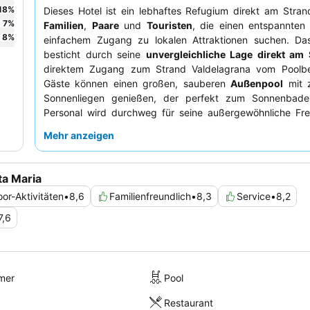
18
%
Dieses Hotel ist ein lebhaftes Refugium direkt am Strand
7
%
Familien
,
Paare
und
Touristen
, die einen entspannten 
8
%
einfachem Zugang zu lokalen Attraktionen suchen. D
besticht durch seine
unvergleichliche Lage direkt am 
direktem Zugang zum Strand Valdelagrana vom Poolbe
Gäste können einen großen, sauberen
Außenpool
mit z
Sonnenliegen genießen, der perfekt zum Sonnenbade
Personal wird durchweg für seine außergewöhnliche Freu
und Professionalität gelobt, was das vielfältige und al
Mehr anzeigen
bewertete
Buffet
zum Frühstück und Abendessen ergänzt
optimale Aussicht und einen komfortablen Aufenthalt em
sich, ein Zimmer mit
Balkon
zu buchen, um den atembe
ta Maria
Meerblick zu genießen.
or-Aktivitäten
•
8,6
Familienfreundlich
•
8,3
Service
•
8,2
7,6
mer
Pool
Restaurant