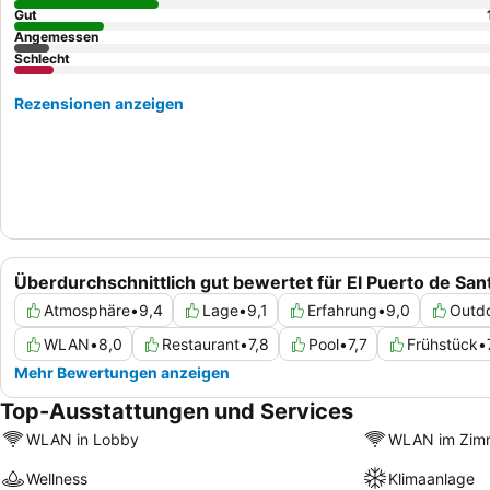
Gut
Angemessen
Schlecht
Rezensionen anzeigen
Überdurchschnittlich gut bewertet für El Puerto de San
Atmosphäre
•
9,4
Lage
•
9,1
Erfahrung
•
9,0
Outdo
WLAN
•
8,0
Restaurant
•
7,8
Pool
•
7,7
Frühstück
•
Mehr Bewertungen anzeigen
Top-Ausstattungen und Services
WLAN in Lobby
WLAN im Zim
Wellness
Klimaanlage