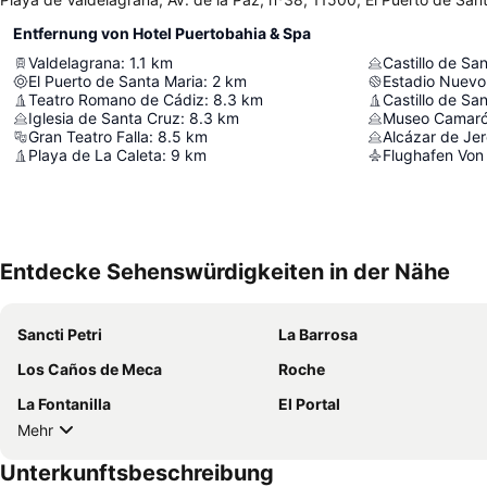
Entfernung von Hotel Puertobahia & Spa
Valdelagrana
:
1.1
km
Castillo de Sa
El Puerto de Santa Maria
:
2
km
Estadio Nuevo 
Teatro Romano de Cádiz
:
8.3
km
Castillo de Sa
Iglesia de Santa Cruz
:
8.3
km
Museo Camarón
Gran Teatro Falla
:
8.5
km
Alcázar de Jer
Playa de La Caleta
:
9
km
Flughafen Von
Entdecke Sehenswürdigkeiten in der Nähe
Sancti Petri
La Barrosa
Los Caños de Meca
Roche
La Fontanilla
El Portal
Mehr
Unterkunftsbeschreibung