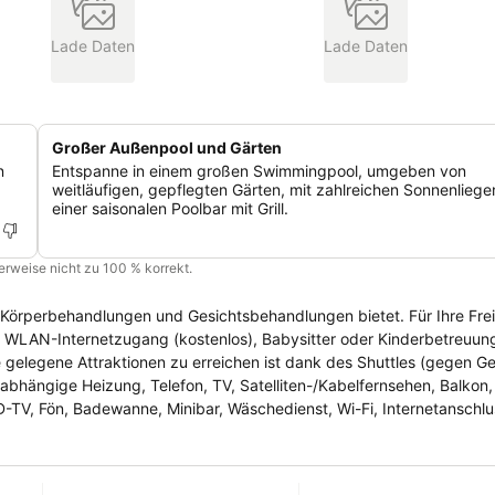
Lade Daten
Lade Daten
Großer Außenpool und Gärten
n
Entspanne in einem großen Swimmingpool, umgeben von
weitläufigen, gepflegten Gärten, mit zahlreichen Sonnenlieg
einer saisonalen Poolbar mit Grill.
cherweise nicht zu 100 % korrekt.
Körperbehandlungen und Gesichtsbehandlungen bietet. Für Ihre Frei
l. WLAN-Internetzugang (kostenlos), Babysitter oder Kinderbetreuu
gelegene Attraktionen zu erreichen ist dank des Shuttles (gegen Ge
bhängige Heizung, Telefon, TV, Satelliten-/Kabelfernsehen, Balkon,
-TV, Fön, Badewanne, Minibar, Wäschedienst, Wi-Fi, Internetanschlu
ügung gibt es Klimaanlage, Aufzüge, Heizung, Sommeraußenterrasse,
, Videosaal / Kino, Kindergarten, Babywiege, Babysitter, Hoher Stu
onal, Knöpfe, Kofferraum, Wi-Fi, Touristeninformation, Interneteck