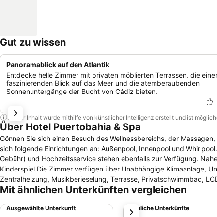
Gut zu wissen
Panoramablick auf den Atlantik
Entdecke helle Zimmer mit privaten möblierten Terrassen, die eine
faszinierenden Blick auf das Meer und die atemberaubenden
Sonnenuntergänge der Bucht von Cádiz bieten.
Dieser Inhalt wurde mithilfe von künstlicher Intelligenz erstellt und ist mögli
Über Hotel Puertobahia & Spa
Gönnen Sie sich einen Besuch des Wellnessbereichs, der Massagen, 
sich folgende Einrichtungen an: Außenpool, Innenpool und Whirlpoo
Gebühr) und Hochzeitsservice stehen ebenfalls zur Verfügung. Nahe 
Kinderspiel.Die Zimmer verfügen über Unabhängige Klimaanlage, Una
Zentralheizung, Musikberieselung, Terrasse, Privatschwimmbad, LCD
Mit ähnlichen Unterkünften vergleichen
und zwischen unseren Dienstleistungen und Einrichtungen zur Verf
Schwimmbadbar, Sonnenschirme, Liegestühle, Saal mit Kabelfernsehen
Ausgewählte Unterkunft
Ähnliche Unterkünfte
weiter
Cafeteria und Garten. Haben auch Geldwechsel, Mehrsprachiges Pers