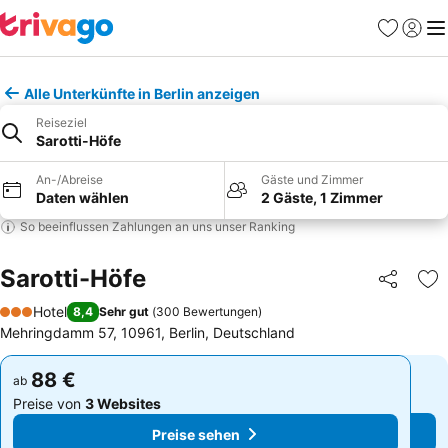
Favoriten
Einlog
Me
Alle Unterkünfte in Berlin anzeigen
Reiseziel
Sarotti-Höfe
An-/Abreise
Gäste und Zimmer
Daten wählen
2 Gäste, 1 Zimmer
So beeinflussen Zahlungen an uns unser Ranking
Sarotti-Höfe
Teilen
Zu
Hotel
8,4
Sehr gut
(
300 Bewertungen
)
3 Sterne
Mehringdamm 57, 10961, Berlin, Deutschland
88 €
88 €
ab
ab
Preise von
3 Websites
Preise von
3 Websites
Preise sehen
Preise sehen