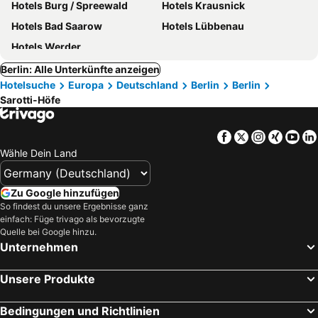
Hotels Burg / Spreewald
Hotels Krausnick
Hotels Bad Saarow
Hotels Lübbenau
Hotels Werder
Berlin: Alle Unterkünfte anzeigen
Hotelsuche
Europa
Deutschland
Berlin
Berlin
Sarotti-Höfe
Facebook
Twitter
Instagra
Xing
Yo
Wähle Dein Land
Zu Google hinzufügen
So findest du unsere Ergebnisse ganz
einfach: Füge trivago als bevorzugte
Quelle bei Google hinzu.
Unternehmen
Unsere Produkte
Bedingungen und Richtlinien