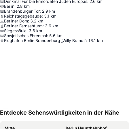
Denkmal Für Die Ermordeten Juden Europas
:
2.6
km
Berlin
:
2.8
km
Brandenburger Tor
:
2.9
km
Reichstagsgebäude
:
3.1
km
Berliner Dom
:
3.2
km
Berliner Fernsehturm
:
3.6
km
Siegessäule
:
3.6
km
Sowjetisches Ehrenmal
:
5.6
km
Flughafen Berlin Brandenburg „Willy Brandt“
:
16.1
km
Entdecke Sehenswürdigkeiten in der Nähe
Karte vergrößern
Mitte
Berlin Hauptbahnhof