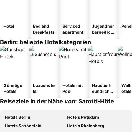
Hotel
Bed and
Serviced
Jugendher
Pens
Breakfasts
apartment
berge/Hos
tel
Berlin: beliebte Hotelkategorien
Günstige
Luxushote
Hotels mit
Haustierfr
Well
Hotels
ls
Pool
eundliche
otels
Hotels
Reiseziele in der Nähe von: Sarotti-Höfe
Hotels Berlin
Hotels Potsdam
Hotels Schönefeld
Hotels Rheinsberg