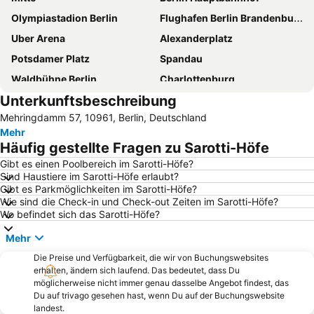
Olympiastadion Berlin
Flughafen Berlin Brandenburg
Uber Arena
Alexanderplatz
Potsdamer Platz
Spandau
Waldbühne Berlin
Charlottenburg
Unterkunftsbeschreibung
Kurfürstendamm
Friedrichstadt-Palast
Mehringdamm 57, 10961, Berlin, Deutschland
Köpenick
Charlottenburg-Wilmersdorf
Mehr
Friedrichshain
Messegelände Berlin
Häufig gestellte Fragen zu Sarotti-Höfe
Neukölln
Prenzlauer Berg
Gibt es einen Poolbereich im Sarotti-Höfe?
Sind Haustiere im Sarotti-Höfe erlaubt?
Kreuzberg
Ostbahnhof Berlin
Gibt es Parkmöglichkeiten im Sarotti-Höfe?
Schöneberg
Brandenburger Tor
Wie sind die Check-in und Check-out Zeiten im Sarotti-Höfe?
Wo befindet sich das Sarotti-Höfe?
Bahnhof Zoologischer Garten
Friedrichstraße
Mehr
KaDeWe
Steglitz
Die Preise und Verfügbarkeit, die wir von Buchungswebsites
Tempodrom
Pankow
erhalten, ändern sich laufend. Das bedeutet, dass Du
Lichtenberg
Berlin Tiergarten
möglicherweise nicht immer genau dasselbe Angebot findest, das
Du auf trivago gesehen hast, wenn Du auf der Buchungswebsite
Reinickendorf
Tempelhof
landest.