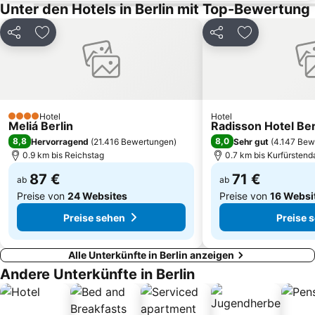
Unter den Hotels in Berlin mit Top-Bewertung
Columbiahalle Berlin
Wannsee
Max-Schmeling-Halle
Zehlendorf
Teilen
Zu Favoriten hinzufügen
Teilen
Zu Favoriten
Admiralspalast
Müggelsee
Theater des Westens
Wedding
Babelsberg Film Studios
Adlershof
Steglitz-Zehlendorf
FEZ Wuhlheide
Hotel
Hotel
4 Sterne
Meliá Berlin
Radisson Hotel Ber
Zoologischer Garten Berlin
Moabit
8,8
8,0
Hervorragend
(
21.416 Bewertungen
)
Sehr gut
(
4.147 Bew
Gendarmenmarkt
Gesundbrunnen
0.9 km bis Reichstag
0.7 km bis Kurfürsten
Kindl-Bühne Wuhlheide
Weißensee
87 €
71 €
ab
ab
Preise von
24 Websites
Preise von
16 Websi
Preise sehen
Preise 
Alle Unterkünfte in Berlin anzeigen
Andere Unterkünfte in Berlin