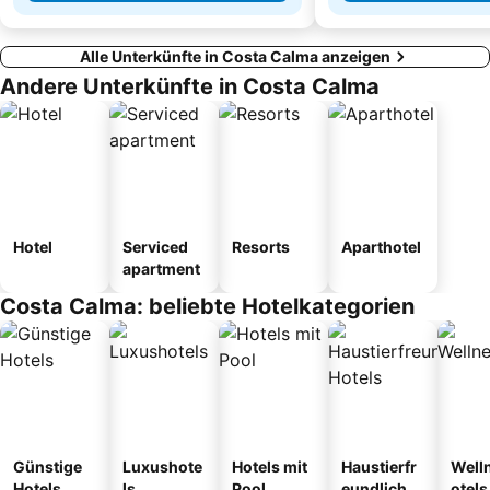
Alle Unterkünfte in Costa Calma anzeigen
Andere Unterkünfte in Costa Calma
Hotel
Serviced
Resorts
Aparthotel
apartment
Costa Calma: beliebte Hotelkategorien
Günstige
Luxushote
Hotels mit
Haustierfr
Well
Hotels
ls
Pool
eundliche
otels