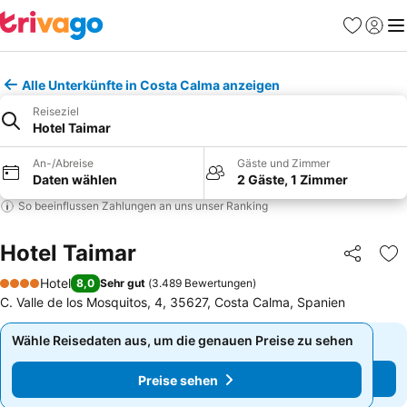
Favoriten
Einlog
Me
Alle Unterkünfte in Costa Calma anzeigen
Reiseziel
Hotel Taimar
An-/Abreise
Gäste und Zimmer
Daten wählen
2 Gäste, 1 Zimmer
So beeinflussen Zahlungen an uns unser Ranking
Hotel Taimar
Teilen
Zu
Hotel
8,0
Sehr gut
(
3.489 Bewertungen
)
4 Sterne
C. Valle de los Mosquitos, 4, 35627, Costa Calma, Spanien
Wähle Reisedaten aus, um die genauen Preise zu sehen
Wähle Reisedaten aus, um die genauen Preise zu sehen
Preise sehen
Preise sehen