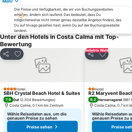
Mehr
Butihondo
Villa Winter
Die Preise und Verfügbarkeit, die wir von Buchungswebsites
Playa De Barlovento
Einsiedelei San Pedro de Alcántara
erhalten, ändern sich laufend. Das bedeutet, dass Du
möglicherweise nicht immer genau dasselbe Angebot findest, das
Du auf trivago gesehen hast, wenn Du auf der Buchungswebsite
landest.
Unter den Hotels in Costa Calma mit Top-
Bewertung
Beliebte Wahl
Teilen
Zu Favoriten hinzufügen
Teilen
Zu Favoriten
Hotel
Hotel
4 Sterne
2 Sterne
SBH Crystal Beach Hotel & Suites
R2 Maryvent Beac
7,9
9,2
Gut
(
2.304 Bewertungen
)
Hervorragend
(
887 
Costa Calma, 0.1 km bis Zentrum
Costa Calma, 0.7 km b
Wähle Reisedaten aus, um die
Wähle Reisedaten a
genauen Preise zu sehen
genauen Preise zu 
Preise sehen
Preise se