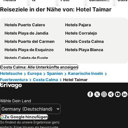
Hotels
Reiseziele in der Nähe von: Hotel Taimar
Hotels Puerto Calero
Hotels Pajara
Hotels Playa de Jandia
Hotels Corralejo
Hotels Puerto del Carmen
Hotels Costa Calma
Hotels Playa de Esquinzo
Hotels Playa Blanca
Hotels Caleta de Fuste
Costa Calma: Alle Unterkünfte anzeigen
Hotelsuche
Europa
Spanien
Kanarische Inseln
Fuerteventura
Costa Calma
Hotel Taimar
Facebook
Twitter
Instagra
Xing
Yo
Wähle Dein Land
Zu Google hinzufügen
So findest du unsere Ergebnisse ganz
einfach: Füge trivago als bevorzugte