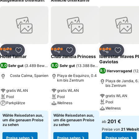
Ausgewählte Unterkunft
Ähnliche Unterkünfte
Hotel
Hotel
Hotel
4 Sterne
4 Sterne
4 Sterne
Teilen
Zu Favoriten hinzufügen
Teilen
Zu Favoriten hinzufügen
Teilen
Zu Favor
Hotel Taimar
Club Jandía Princess
Iberostar Waves P
Gaviotas
8,0
8,0
Sehr gut
(
3.489 Bewertungen
Sehr gut
)
(
13.388 Bewertungen
)
9,1
Hervorragend
(
12
Costa Calma, Spanien
Playa de Esquinzo, 0.4
km bis Zentrum
Playa de Jandia, 6
bis Zentrum
gratis WLAN
gratis WLAN
gratis WLAN
Pool
Pool
Pool
Parkplätze
Wellness
Wellness
Wähle Reisedaten aus,
Wähle Reisedaten aus,
um die genauen Preise
um die genauen Preise
201 €
ab
zu sehen
zu sehen
Preise von
21 Websi
Preise sehen
Preise sehen
Preise sehen