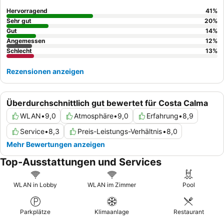
schätzen die friedliche Umgebung, die ein wirklich erholsames
Hervorragend
41
%
Erlebnis ermöglicht. Um das Beste aus einem Aufenthalt zu
Sehr gut
20
%
machen, ist es ratsam, ein Auto zu mieten, um die Umgebung zu
Gut
14
%
Angemessen
12
%
erkunden, da die Lage des Hotels etwas abgelegen ist. Darüber
Schlecht
13
%
hinaus sollten Gäste beachten, dass die All-inclusive-Angebote
möglicherweise bestimmte Einschränkungen aufweisen.
Rezensionen anzeigen
Überdurchschnittlich gut bewertet für Costa Calma
WLAN
•
9,0
Atmosphäre
•
9,0
Erfahrung
•
8,9
Service
•
8,3
Preis-Leistungs-Verhältnis
•
8,0
Mehr Bewertungen anzeigen
Top-Ausstattungen und Services
WLAN in Lobby
WLAN im Zimmer
Pool
Parkplätze
Klimaanlage
Restaurant