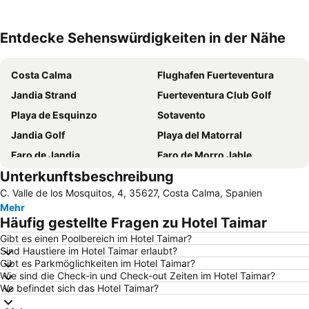
Entdecke Sehenswürdigkeiten in der Nähe
Karte vergrößern
Costa Calma
Flughafen Fuerteventura
Jandia Strand
Fuerteventura Club Golf
Playa de Esquinzo
Sotavento
Jandia Golf
Playa del Matorral
Faro de Jandia
Faro de Morro Jable
Unterkunftsbeschreibung
Strand von Cofete
Oasis Park Fuerteventura
C. Valle de los Mosquitos, 4, 35627, Costa Calma, Spanien
Puerto de la Cruz Puertito
Strand von Gran Tarajal
Mehr
Playa de Caleta de Fuste
Butihondo
Häufig gestellte Fragen zu Hotel Taimar
Strand von la Pared
Stella Canaris Zoo
Gibt es einen Poolbereich im Hotel Taimar?
Sind Haustiere im Hotel Taimar erlaubt?
El Molino de Antigua
Playa de Tarajalejo
Gibt es Parkmöglichkeiten im Hotel Taimar?
Playa Pozo Negro
Iglesia Ntra Sra La Virgen del Carmen
Wie sind die Check-in und Check-out Zeiten im Hotel Taimar?
Wo befindet sich das Hotel Taimar?
Patronatsfest der Nuestra Senora del Carmen
Strand von Ajuy