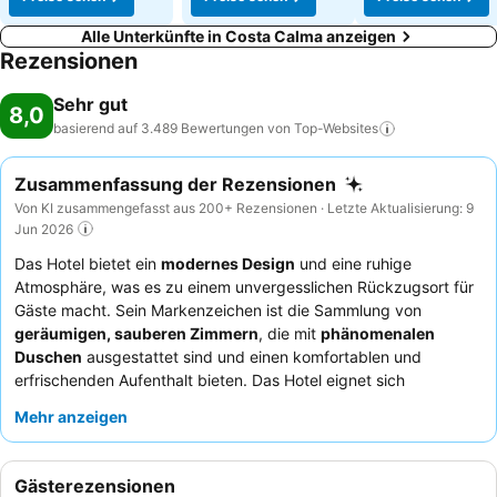
Alle Unterkünfte in Costa Calma anzeigen
Rezensionen
Sehr gut
8,0
basierend auf 3.489 Bewertungen von
Top-Websites
Zusammenfassung der Rezensionen
Von KI zusammengefasst aus 200+ Rezensionen · Letzte Aktualisierung: 9
Jun 2026
Das Hotel bietet ein
modernes Design
und eine ruhige
Atmosphäre, was es zu einem unvergesslichen Rückzugsort für
Gäste macht. Sein Markenzeichen ist die Sammlung von
geräumigen, sauberen Zimmern
, die mit
phänomenalen
Duschen
ausgestattet sind und einen komfortablen und
erfrischenden Aufenthalt bieten. Das Hotel eignet sich
besonders gut für
Paare
und
Erwachsene
, die einen ruhigen
Mehr anzeigen
und entspannten Urlaub suchen, da es im Allgemeinen keine
Unterhaltung und kein lebhaftes gesellschaftliches Leben gibt.
Es ist auch sehr gut zugänglich, was es zu einer guten Wahl für
Gästerezensionen
Reisende mit eingeschränkter Mobilität
macht. Viele Gäste