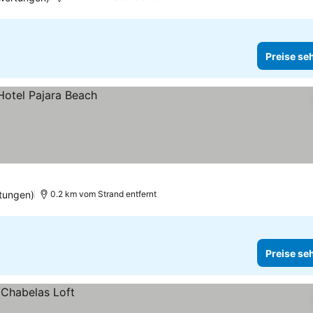
Preise se
tungen)
0.2 km vom Strand entfernt
Preise se