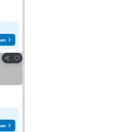
hen
Zu Favoriten hinzufügen
Teilen
hen