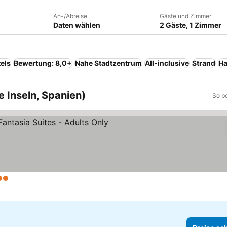
An-/Abreise
Gäste und Zimmer
Daten wählen
2 Gäste, 1 Zimmer
els
Bewertung: 8,0+
Nahe Stadtzentrum
All-inclusive
Strand
Ha
e Inseln, Spanien)
So b
terne
Preise sehen