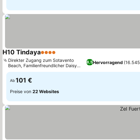
H10 Tindaya
4 Sterne
Preise sehen
Direkter Zugang zum Sotavento
Hervorragend
(16.545
8,5
Beach, Familienfreundlicher Daisy
Preise sehen
Adventure Splash Park
101 €
Ab
Preise von
22 Websites