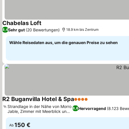
Chabelas Loft
Preise sehen
Sehr gut
(20 Bewertungen)
8,4
18.9 km bis Zentrum
Wähle Reisedaten aus, um die genauen Preise zu sehen
R2 Buganvilla Hotel & Spa
4 Sterne
Preise sehen
Strandlage in der Nähe von Morro
Hervorragend
(8.123 Bew
8,6
Jable, Zimmer mit Meerblick und
Preise sehen
Balkon
150 €
Ab