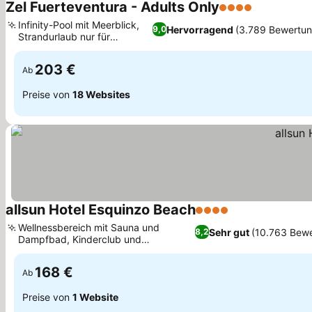
Zel Fuerteventura - Adults Only
4 Sterne
Preise seh
Infinity-Pool mit Meerblick,
Hervorragend
(3.789 Bewertu
9,0
Strandurlaub nur für
Preise sehen
Erwachsene
203 €
Ab
Preise von
18 Websites
allsun Hotel Esquinzo Beach
4 Sterne
Preise sehen
Wellnessbereich mit Sauna und
Sehr gut
(10.763 Bew
8,2
Dampfbad, Kinderclub und
Preise sehen
Unterhaltungsprogramm
168 €
Ab
Preise von
1 Website