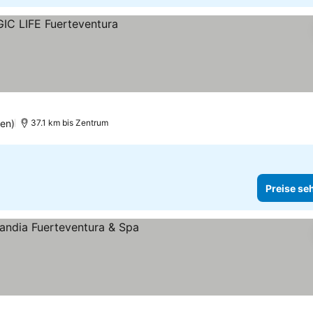
n
en)
37.1 km bis Zentrum
Preise se
eise sehen