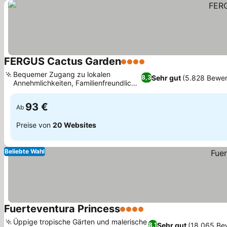
FERGUS Cactus Garden
4 Sterne
Preise sehen
Bequemer Zugang zu lokalen
Sehr gut
(5.828 Bewe
8,3
Annehmlichkeiten, Familienfreundlich
Preise sehen
mit Kinderclub
93 €
Ab
Preise von
20 Websites
Beliebte Wahl
Fuerteventura Princess
4 Sterne
Preise sehen
Üppige tropische Gärten und malerische
Sehr gut
(18.065 Be
8,1