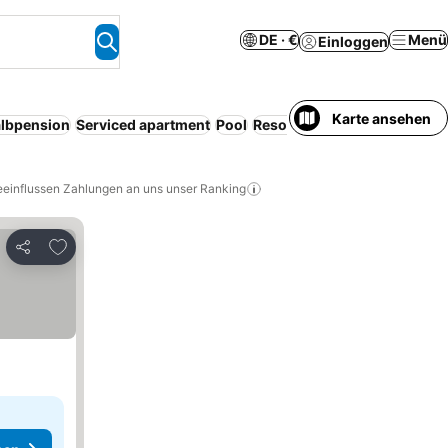
DE · €
Menü
Einloggen
Karte ansehen
lbpension
Serviced apartment
Pool
Resort
Parkplatz
Vollpensi
eeinflussen Zahlungen an uns unser Ranking
Zu Favoriten hinzufügen
Teilen