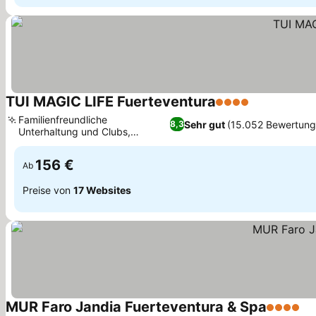
TUI MAGIC LIFE Fuerteventura
4 Sterne
Preise sehe
Familienfreundliche
Sehr gut
(15.052 Bewertung
8,3
Unterhaltung und Clubs,
Preise sehen
Mehrere Außenpools
156 €
Ab
Preise von
17 Websites
MUR Faro Jandia Fuerteventura & Spa
4 Sterne
Pr