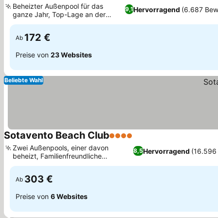
Beheizter Außenpool für das
Hervorragend
(6.687 Bew
9,1
ganze Jahr, Top-Lage an der
Preise sehen
Strandpromenade
172 €
Ab
Preise von
23 Websites
Beliebte Wahl
Sotavento Beach Club
4 Sterne
Preise sehen
Zwei Außenpools, einer davon
Hervorragend
(16.596
8,5
beheizt, Familienfreundliche
Preise sehen
Aktivitäten und Unterhaltung
303 €
Ab
Preise von
6 Websites