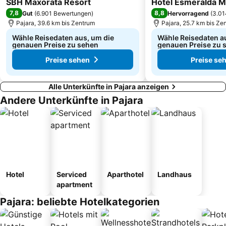
SBH Maxorata Resort
Hotel Esmeralda M
7,8
8,8
Gut
(
6.901 Bewertungen
)
Hervorragend
(
3.01
Pajara, 39.6 km bis Zentrum
Pajara, 25.7 km bis Ze
Wähle Reisedaten aus, um die
Wähle Reisedaten a
genauen Preise zu sehen
genauen Preise zu 
Preise sehen
Preise se
Alle Unterkünfte in Pajara anzeigen
Andere Unterkünfte in Pajara
Hotel
Serviced
Aparthotel
Landhaus
apartment
Pajara: beliebte Hotelkategorien