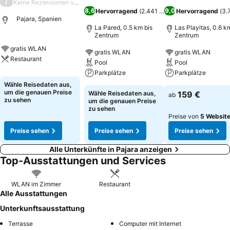
/
Keine Rezensionen verfügbar
8,6
9,0
Hervorragend
(
2.441 Bewertungen
Hervorragend
)
(
3.
Pajara, Spanien
La Pared, 0.5 km bis
Las Playitas, 0.6 k
Zentrum
Zentrum
gratis WLAN
gratis WLAN
gratis WLAN
Restaurant
Pool
Pool
Parkplätze
Parkplätze
Wähle Reisedaten aus,
um die genauen Preise
Wähle Reisedaten aus,
159 €
ab
zu sehen
um die genauen Preise
zu sehen
Preise von
5 Websit
Preise sehen
Preise sehen
Preise sehen
Alle Unterkünfte in Pajara anzeigen
Top-Ausstattungen und Services
WLAN im Zimmer
Restaurant
Alle Ausstattungen
Unterkunftsausstattung
Terrasse
Computer mit Internet