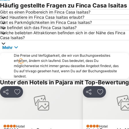
Puerto de la Cruz Puertito
Plaza de las Dunas
Häufig gestellte Fragen zu Finca Casa Isaitas
Strand von Gran Tarajal
Playa de Caleta de Fuste
Gibt es einen Poolbereich im Finca Casa Isaitas?
Sind Haustiere im Finca Casa Isaitas erlaubt?
Porto di Puerto del Rosario
Butihondo
Gibt es Parkmöglichkeiten im Finca Casa Isaitas?
Strand von la Pared
Stella Canaris Zoo
Wo befindet sich das Finca Casa Isaitas?
Welche beliebten Attraktionen befinden sich in der Nähe des Finca
Dunas de Corralejo Natural Park
Playa del Viejo
Casa Isaitas?
El Molino de Antigua
Grandes Playas
Mehr
Puerto de Corralejo
Playa del Muelle Chico
Die Preise und Verfügbarkeit, die wir von Buchungswebsites
Playa de Tarajalejo
Playa Pozo Negro
erhalten, ändern sich laufend. Das bedeutet, dass Du
möglicherweise nicht immer genau dasselbe Angebot findest, das
Strand von Ajuy
Estación de Guaguas
Du auf trivago gesehen hast, wenn Du auf der Buchungswebsite
landest.
Iglesia Ntra Sra La Virgen del Carmen
Patronatsfest der Nuestra Senora del Carmen
Unter den Hotels in Pajara mit Top-Bewertung
El Bajo Negro
Puerto Remedios-Las Agujas
Las Lajas de Punta Prieta
Einsiedelei San Pedro de Alcántara
Teilen
Zu Favoriten hinzufügen
Teilen
Zu Favoriten
Playa del Cotillo
Butihondo
Villa Winter
Playa De Barlovento
El Moro
Hotel
Hotel
4 Sterne
4 Sterne