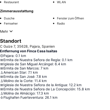
Restaurant
WLAN
Zimmerausstattung
Dusche
Fenster zum Öffnen
Fernseher
Radio
Mehr
Standort
C Guize 7, 35628, Pajara, Spanien
Entfernung von Finca Casa Isaitas
Pajara
:
0.1
km
Ermita de Nuestra Señora de Regla
:
0.1
km
Iglesia de San Miguel Arcángel
:
6.4
km
Ermita de San Marcos
:
7
km
American Star
:
7.1
km
Ermita de San José
:
7.8
km
Molino de la Corte
:
11.4
km
Iglesia de Nuestra Señora de la Antigua
:
12.2
km
Ermita de Nuestra Señora de La Concepción
:
15.8
km
Molina de Almácigo
:
17.3
km
Flughafen Fuerteventura
:
26.1
km