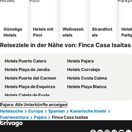
Günstige
Hotels mit
Wellnessh
Strandhot
Hotel
Hotels
Pool
otels
els
Park
Reiseziele in der Nähe von: Finca Casa Isaitas
Hotels Puerto Calero
Hotels Pajara
Hotels Playa de Jandia
Hotels Corralejo
Hotels Puerto del Carmen
Hotels Costa Calma
Hotels Playa de Esquinzo
Hotels Playa Blanca
Hotels Caleta de Fuste
Pajara: Alle Unterkünfte anzeigen
Hotelsuche
Europa
Spanien
Kanarische Inseln
Fuerteventura
Pajara
Finca Casa Isaitas