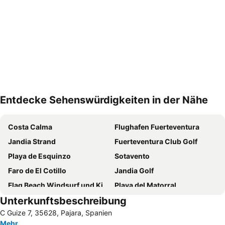
Entdecke Sehenswürdigkeiten in der Nähe
Karte vergrößern
Costa Calma
Flughafen Fuerteventura
Jandia Strand
Fuerteventura Club Golf
Playa de Esquinzo
Sotavento
Faro de El Cotillo
Jandia Golf
Flag Beach Windsurf und Kitesurf Centrum
Playa del Matorral
Unterkunftsbeschreibung
Faro de Jandia
Faro de Morro Jable
C Guize 7, 35628, Pajara, Spanien
Strand von Cofete
Oasis Park Fuerteventura
Mehr