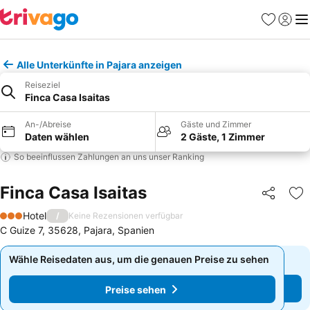
Favoriten
Einlog
Me
Alle Unterkünfte in Pajara anzeigen
Reiseziel
Finca Casa Isaitas
An-/Abreise
Gäste und Zimmer
Daten wählen
2 Gäste, 1 Zimmer
So beeinflussen Zahlungen an uns unser Ranking
Finca Casa Isaitas
Teilen
Zu
Hotel
/
Keine Rezensionen verfügbar
3 Sterne
C Guize 7, 35628, Pajara, Spanien
Wähle Reisedaten aus, um die genauen Preise zu sehen
Wähle Reisedaten aus, um die genauen Preise zu sehen
Preise sehen
Preise sehen