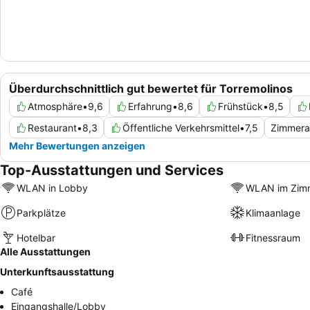
Überdurchschnittlich gut bewertet für Torremolinos
Atmosphäre
•
9,6
Erfahrung
•
8,6
Frühstück
•
8,5
Restaurant
•
8,3
Öffentliche Verkehrsmittel
•
7,5
Zimmera
Mehr Bewertungen anzeigen
Top-Ausstattungen und Services
WLAN in Lobby
WLAN im Zim
Parkplätze
Klimaanlage
Hotelbar
Fitnessraum
Alle Ausstattungen
Unterkunftsausstattung
Café
Eingangshalle/Lobby