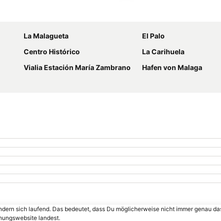
Karte vergrößern
La Malagueta
El Palo
Centro Histórico
La Carihuela
Vialia Estación María Zambrano
Hafen von Malaga
ändern sich laufend. Das bedeutet, dass Du möglicherweise nicht immer genau da
chungswebsite landest.