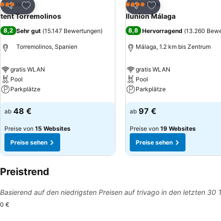
Zu Favoriten hinzufügen
Zu Favoriten hinzuf
Hotel
Hotel
3 Sterne
4 Sterne
Teilen
Teilen
tent Torremolinos
Ilunion Málaga
8,2
8,8
Sehr gut
(
15.147 Bewertungen
)
Hervorragend
(
13.260 Bew
Torremolinos, Spanien
Málaga, 1.2 km bis Zentrum
gratis WLAN
gratis WLAN
Pool
Pool
Parkplätze
Parkplätze
Preise sehen
Preise sehen
48 €
97 €
ab
ab
Preise von
15 Websites
Preise von
19 Websites
Preise sehen
Preise sehen
Preistrend
Basierend auf den niedrigsten Preisen auf trivago in den letzten 30
0 €