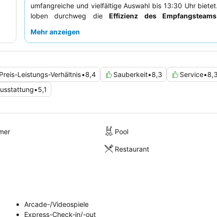
umfangreiche und vielfältige Auswahl bis 13:30 Uhr bietet
loben durchweg die
Effizienz des Empfangsteams
insgesamt einladende Atmosphäre, wobei viele den au
Mehr anzeigen
Service schätzen. Für ein ruhigeres Erlebnis empfiehlt e
Zimmer zu buchen, das nicht zu den Hauptkorridoren ze
gelegentlich zu Lärmübertragungen kommen kann.
Preis-Leistungs-Verhältnis
•
8,4
Sauberkeit
•
8,3
Service
•
8,
usstattung
•
5,1
mer
Pool
Restaurant
Arcade-/Videospiele
Express-Check-in/-out