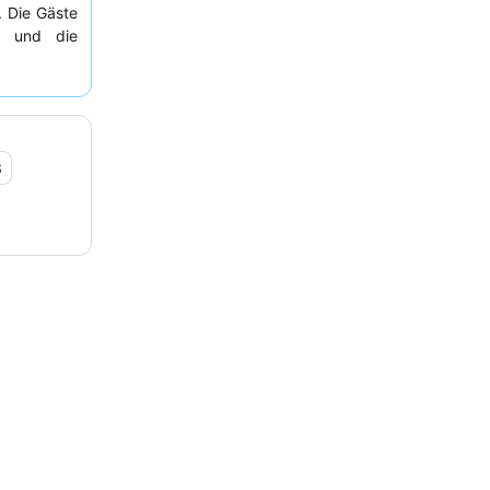
. Die Gäste
und die
fmerksamen
s sich, ein
igt, da es
3