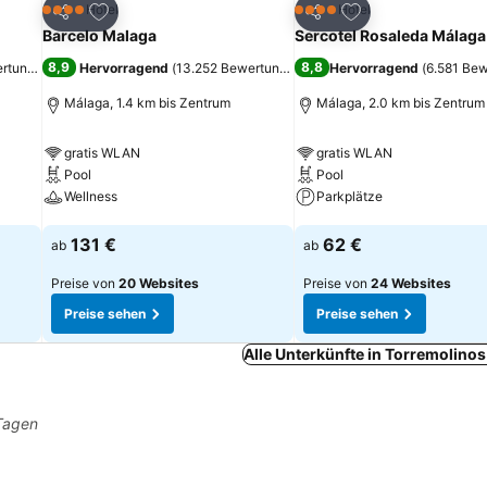
ügen
Zu Favoriten hinzufügen
Zu Favoriten hinz
Hotel
Hotel
4 Sterne
4 Sterne
Teilen
Teilen
Barcelo Malaga
Sercotel Rosaleda Málaga
8,9
8,8
ertungen
)
Hervorragend
(
13.252 Bewertungen
)
Hervorragend
(
6.581 Be
Málaga, 1.4 km bis Zentrum
Málaga, 2.0 km bis Zentrum
gratis WLAN
gratis WLAN
Pool
Pool
Wellness
Parkplätze
Preise sehen
Preise sehen
131 €
62 €
ab
ab
Preise von
20 Websites
Preise von
24 Websites
Preise sehen
Preise sehen
Alle Unterkünfte in Torremolino
 Tagen