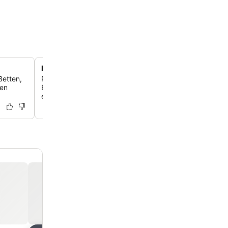
Hervorragende Anbindung an öffentliche Verkehrsmit
Betten,
Profitiere von der bequemen Anbindung an den Bahnho
men
Busbahnhof von Torremolinos, so kannst du die Umgeb
einfach erkunden.