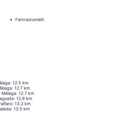
Fahrradverleih
álaga
:
12.5
km
Málaga
:
12.7
km
o Málaga
:
12.7
km
lagueta
:
12.9
km
ralfaro
:
13.2
km
saleda
:
13.5
km