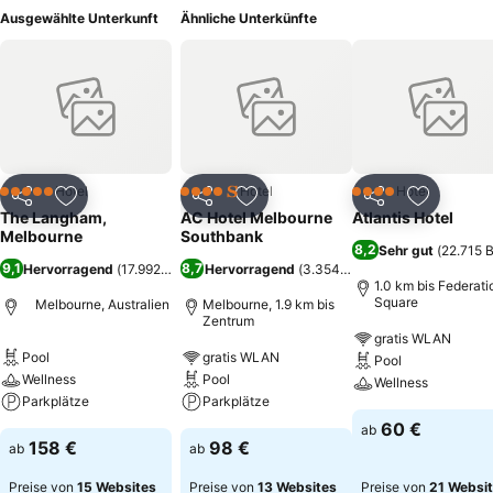
Ausgewählte Unterkunft
Ähnliche Unterkünfte
Hotel
Hotel
Hotel
5 Sterne
4 Sterne
4 Sterne
Teilen
Zu Favoriten hinzufügen
Teilen
Zu Favoriten hinzufügen
Teilen
Zu Favor
The Langham,
AC Hotel Melbourne
Atlantis Hotel
Melbourne
Southbank
8,2
Sehr gut
(
22.715 
9,1
8,7
Hervorragend
(
17.992 Bewertungen
Hervorragend
)
(
3.354 Bewertungen
)
1.0 km bis Federati
Square
Melbourne, Australien
Melbourne, 1.9 km bis
Zentrum
gratis WLAN
Pool
gratis WLAN
Pool
Wellness
Pool
Wellness
Parkplätze
Parkplätze
60 €
ab
158 €
98 €
ab
ab
Preise von
15 Websites
Preise von
13 Websites
Preise von
21 Websi