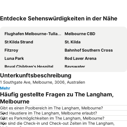
Entdecke Sehenswürdigkeiten in der Nähe
Karte vergrößern
Flughafen Melbourne-Tullamarine
Melbourne CBD
St Kilda Strand
St. Kilda
Fitzroy
Bahnhof Southern Cross
Luna Park
Rod Laver Arena
Royal Children's Hospital
Bayswater
Unterkunftsbeschreibung
Southbank
Australian Formula 1 Grand Prix
1 Southgate Ave, Melbourne, 3006, Australien
Preston
St Andrews
Mehr
Bahnhof Flinders Street
Crown Entertainment Complex and Casino
Häufig gestellte Fragen zu The Langham,
Germanicos Fine Suits
Wollert
Melbourne
Melbourne City Tourist Shuttle
Etihad Stadion Melbourne
Gibt es einen Poolbereich im The Langham, Melbourne?
Sind Haustiere im The Langham, Melbourne erlaubt?
Queen-Victoria-Markt
Collingwood
Gibt es Parkmöglichkeiten im The Langham, Melbourne?
Wie sind die Check-in und Check-out Zeiten im The Langham,
Parkville
Brunswick