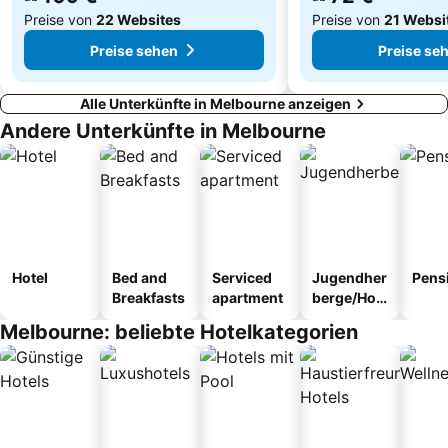
Preise von
22 Websites
Preise von
21 Websi
Preise sehen
Preise se
Alle Unterkünfte in Melbourne anzeigen
Andere Unterkünfte in Melbourne
Hotel
Bed and
Serviced
Jugendher
Pens
Breakfasts
apartment
berge/Hos
tel
Melbourne: beliebte Hotelkategorien