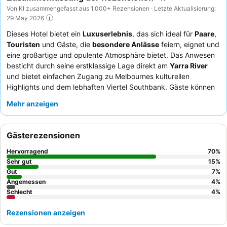
Von KI zusammengefasst aus 1.000+ Rezensionen · Letzte Aktualisierung:
29 May 2026
Dieses Hotel bietet ein
Luxuserlebnis
, das sich ideal für
Paare
,
Touristen
und Gäste, die
besondere Anlässe
feiern, eignet und
eine großartige und opulente Atmosphäre bietet. Das Anwesen
besticht durch seine erstklassige Lage direkt am
Yarra River
und bietet einfachen Zugang zu Melbournes kulturellen
Highlights und dem lebhaften Viertel Southbank. Gäste können
den weitläufigen
Spa-Bereich
mit Swimmingpool, Dampfbad,
Mehr anzeigen
Sauna und Whirlpool genießen, der perfekt zum Entspannen ist.
Das Personal wird durchweg für seine außergewöhnliche
Herzlichkeit und Professionalität gelobt, ergänzt durch ein
Gästerezensionen
außergewöhnliches
Frühstücksbuffet
, das vielfältige Küchen
und sogar einen Schokoladenbrunnen bietet. Für das beste
Hervorragend
70
%
Erlebnis sollten Sie ein Zimmer in einer höheren Etage buchen,
Sehr gut
15
%
um eine
Gut
spektakuläre Aussicht auf die Stadt oder den Fluss
zu
7
%
Angemessen
4
%
genießen.
Schlecht
4
%
Rezensionen anzeigen