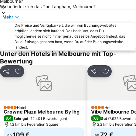
Melbourne?
Moonee Ponds
Coburg
Wo befindet sich das The Langham, Melbourne?
Maribyrnong
Airport West
Mehr
Croydon
Belgrave
Die Preise und Verfügbarkeit, die wir von Buchungswebsites
erhalten, ändern sich laufend. Das bedeutet, dass Du
Federation Square
Box Hill
möglicherweise nicht immer genau dasselbe Angebot findest, das
Melbourne Chinatown
Palace Theatre
Du auf trivago gesehen hast, wenn Du auf der Buchungswebsite
landest.
Melbourne Museum
St Mary Star of the Sea Catholic Church
Unter den Hotels in Melbourne mit Top-
Carlton
South Yarra Presbyterian Church
Bewertung
Burnley
Kew
Teilen
Zu Favoriten hinzufügen
Teilen
Zu Favoriten
Strand von Brighton (Melbourne)
Bulla
Croydon South
Airport Avalon
Rooftop Bar & Cinema
Melbourne Central
Elizabeth Street
Docklands
Hotel
Hotel
4 Sterne
4 Sterne
Crowne Plaza Melbourne By Ihg
Abbotsford
St Kilda East
Vibe Melbourne D
8,4
7,8
Sehr gut
(
12.401 Bewertungen
)
Gut
(
7.922 Bewertu
1.2 km bis Federation Square
2.2 km bis Federation 
109 €
72 €
ab
ab