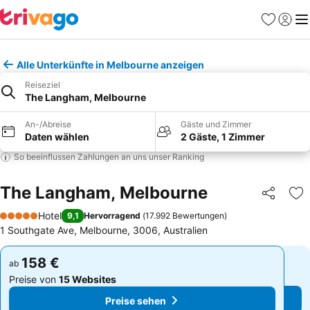
Favoriten
Einlog
Me
Alle Unterkünfte in Melbourne anzeigen
Reiseziel
The Langham, Melbourne
An-/Abreise
Gäste und Zimmer
Daten wählen
2 Gäste, 1 Zimmer
So beeinflussen Zahlungen an uns unser Ranking
The Langham, Melbourne
Teilen
Zu
Hotel
9,1
Hervorragend
(
17.992 Bewertungen
)
5 Sterne
1 Southgate Ave, Melbourne, 3006, Australien
158 €
158 €
ab
ab
Preise von
15 Websites
Preise von
15 Websites
Preise sehen
Preise sehen