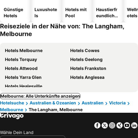
Günstige
Luxushote
Hotels mit
Haustierfr
Well
Hotels
ls
Pool
eundliche
otels
Hotels
Reiseziele in der Nähe von: The Langham,
Melbourne
Hotels Melbourne
Hotels Cowes
Hotels Torquay
Hotels Geelong
Hotels Attwood
Hotels Frankston
Hotels Yarra Glen
Hotels Anglesea
Hotels Healesville
Melbourne: Alle Unterkünfte anzeigen
Hotelsuche
Australien & Ozeanien
Australien
Victoria
Melbourne
The Langham, Melbourne
Facebook
Twitter
Instagra
Xing
Yo
Wähle Dein Land