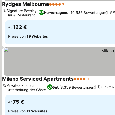
Rydges Melbourne
4 Sterne
Signature Bossley
Hervorragend
(10.536 Bewertungen)
8,8
0
Bar & Restaurant
122 €
Ab
Preise von
19 Websites
Milano Serviced Apartments
4 Sterne
Privates Kino zur
Gut
(8.359 Bewertungen)
7,5
0.7 km bi
Unterhaltung der Gäste
75 €
Ab
Preise von
11 Websites