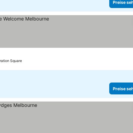
Preise se
ration Square
Preise se