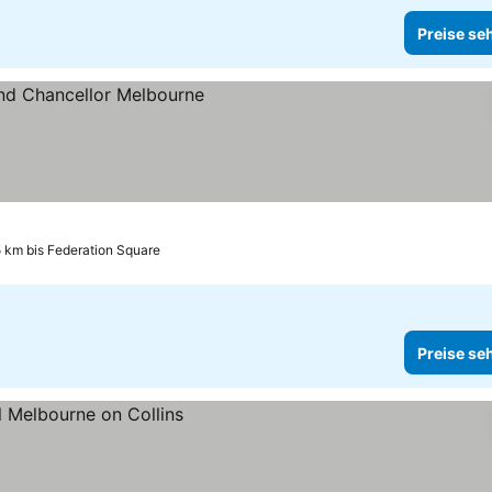
Preise se
5 km bis Federation Square
Preise se