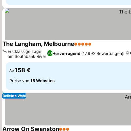
The Langham, Melbourne
5 Sterne
Erstklassige Lage
Hervorragend
(17.992 Bewertungen)
9,1
am Southbank River
158 €
Ab
Preise von
15 Websites
Beliebte Wahl
Arrow On Swanston