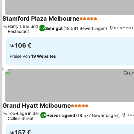
Stamford Plaza Melbourne
5 Sterne
Harry's Bar und
Sehr gut
(19.581 Bewertungen)
8,2
0.6 km bis 
Restaurant
106 €
Ab
Preise von
19 Websites
Grand Hyatt Melbourne
5 Sterne
Top-Lage in der
Hervorragend
(18.577 Bewertungen)
8,8
0.6 
Collins Street
157 €
Ab