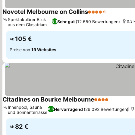
Novotel Melbourne on Collins
4 Sterne
Spektakulärer Blick
Sehr gut
(12.650 Bewertungen)
8,1
0.3 
aus dem Glasatrium
105 €
Ab
Preise von
19 Websites
Citadines on Bourke Melbourne
4 Sterne
Innenpool, Sauna
Hervorragend
(26.092 Bewertungen)
8,6
und Sonnenterrasse
82 €
Ab