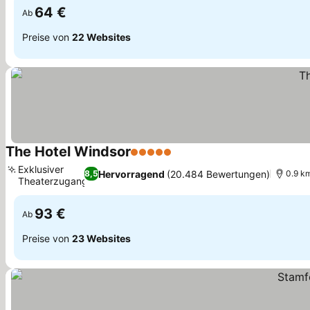
64 €
Ab
Preise von
22 Websites
The Hotel Windsor
5 Sterne
Exklusiver
Hervorragend
(20.484 Bewertungen)
8,5
0.9 k
Theaterzugang
93 €
Ab
Preise von
23 Websites