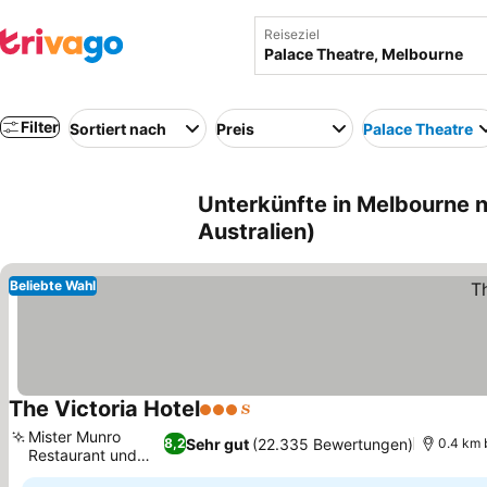
Reiseziel
Filter
Sortiert nach
Preis
Palace Theatre
Unterkünfte in Melbourne 
Australien)
Beliebte Wahl
The Victoria Hotel
3 Sterne
Mister Munro
Sehr gut
(22.335 Bewertungen)
8,2
0.4 km 
Restaurant und
Bar