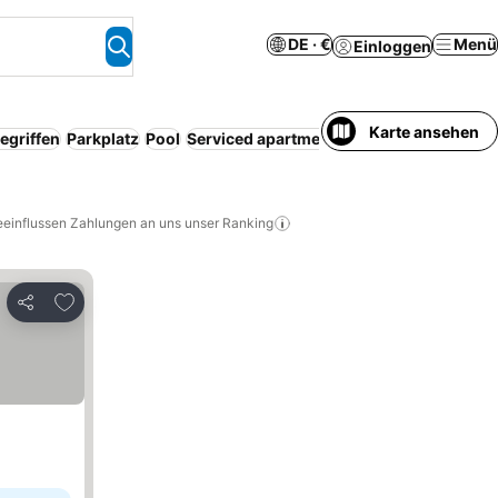
DE · €
Menü
Einloggen
Karte ansehen
egriffen
Parkplatz
Pool
Serviced apartment
Ganzes Haus/Apart
eeinflussen Zahlungen an uns unser Ranking
Zu Favoriten hinzufügen
Teilen