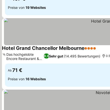
Preise von
19 Websites
Hotel Grand Chancellor Melbourne
4 Sterne
Das hochgelobte
Sehr gut
(14.495 Bewertungen)
8,0
0.
Encore Restaurant &
Bar
71 €
Ab
Preise von
16 Websites