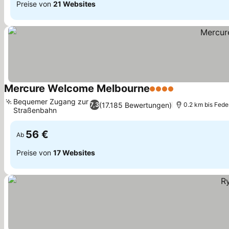
Preise von
21 Websites
Mercure Welcome Melbourne
4 Sterne
Bequemer Zugang zur
(17.185 Bewertungen)
7,3
0.2 km bis Fede
Straßenbahn
56 €
Ab
Preise von
17 Websites