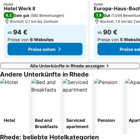
Hotel
Hotel
Gelsenkirchen Main Station
Duisburg-Süd
Hotel Werk II
Europa-Haus-Bocho
8,2
7,9
Sehr gut
(
580 Bewertungen
)
Gut
(
1.094 Bewertu
Lindenhof
Silbersee II
Bocholt, 0.1 km bis Zentrum
Bocholt, 1.0 km bis Ze
94 €
90 €
ab
ab
Preise von
6 Websites
Preise von
5 Websit
Preise sehen
Preise s
Alle Unterkünfte in Rhede anzeigen
Andere Unterkünfte in Rhede
Hotel
Bed and
Serviced
Pension
Apar
Breakfasts
apartment
Rhede: beliebte Hotelkategorien