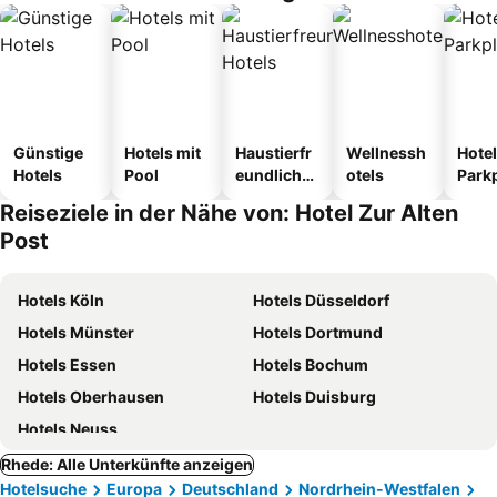
Günstige
Hotels mit
Haustierfr
Wellnessh
Hotel
Hotels
Pool
eundliche
otels
Park
Hotels
Reiseziele in der Nähe von: Hotel Zur Alten
Post
Hotels Köln
Hotels Düsseldorf
Hotels Münster
Hotels Dortmund
Hotels Essen
Hotels Bochum
Hotels Oberhausen
Hotels Duisburg
Hotels Neuss
Rhede: Alle Unterkünfte anzeigen
Hotelsuche
Europa
Deutschland
Nordrhein-Westfalen