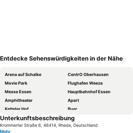
Entdecke Sehenswürdigkeiten in der Nähe
Karte vergrößern
Arena auf Schalke
CentrO Oberhausen
Movie Park
Flughafen Weeze
Messe Essen
Hauptbahnhof Essen
Amphitheater
Apart
Ketteler Hof
Buer
Unterkunftsbeschreibung
Promenade at the CentrO Oberhausen
Landschaftspark Duisburg-Nord
Krommerter Straße 6, 46414, Rhede, Deutschland
Hauptbahnhof Duisburg
Zollverein Mine
Mehr