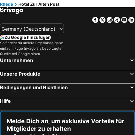
Rhede
Hotel Zur Alten Post
Facebook
Twitter
Instagra
Xing
Yo
Zu Google hinzufügen
So findest du unsere Ergebnisse ganz
einfach: Füge trivago als bevorzugte
Quelle bei Google hinzu.
Unternehmen
Unsere Produkte
Bedingungen und Richtlinien
Hilfe
Melde Dich an, um exklusive Vorteile für
Mitglieder zu erhalten