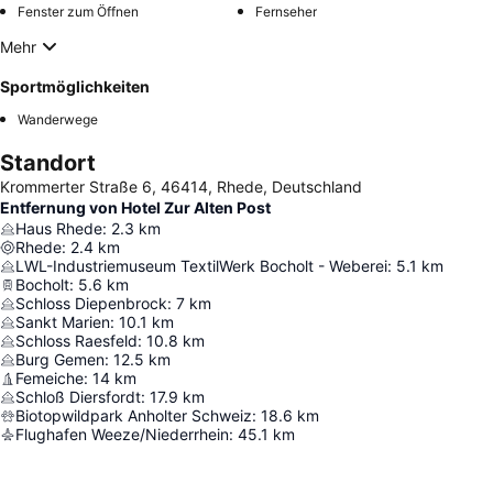
Fenster zum Öffnen
Fernseher
Mehr
Sportmöglichkeiten
Wanderwege
Standort
Krommerter Straße 6, 46414, Rhede, Deutschland
Entfernung von Hotel Zur Alten Post
Haus Rhede
:
2.3
km
Rhede
:
2.4
km
LWL-Industriemuseum TextilWerk Bocholt - Weberei
:
5.1
km
Bocholt
:
5.6
km
Schloss Diepenbrock
:
7
km
Sankt Marien
:
10.1
km
Schloss Raesfeld
:
10.8
km
Burg Gemen
:
12.5
km
Femeiche
:
14
km
Schloß Diersfordt
:
17.9
km
Biotopwildpark Anholter Schweiz
:
18.6
km
Flughafen Weeze/Niederrhein
:
45.1
km