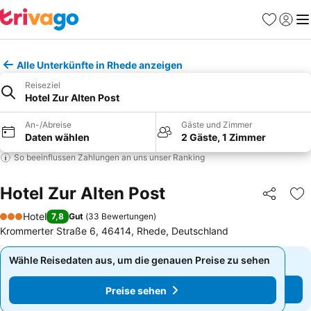
Favoriten
Einlog
Me
Alle Unterkünfte in Rhede anzeigen
Reiseziel
Hotel Zur Alten Post
An-/Abreise
Gäste und Zimmer
Daten wählen
2 Gäste, 1 Zimmer
So beeinflussen Zahlungen an uns unser Ranking
Hotel Zur Alten Post
Teilen
Zu
Hotel
7,8
Gut
(
33 Bewertungen
)
3 Sterne
Krommerter Straße 6, 46414, Rhede, Deutschland
Wähle Reisedaten aus, um die genauen Preise zu sehen
Wähle Reisedaten aus, um die genauen Preise zu sehen
Preise sehen
Preise sehen