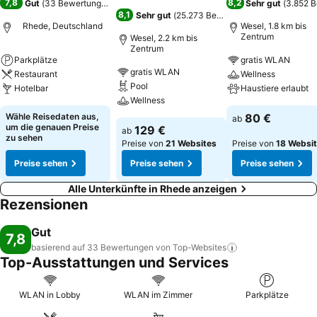
7,8
8,2
Gut
(
33 Bewertungen
)
Sehr gut
(
3.852 
8,1
Sehr gut
(
25.273 Bewertungen
)
Rhede, Deutschland
Wesel, 1.8 km bis
Zentrum
Wesel, 2.2 km bis
Zentrum
Parkplätze
gratis WLAN
gratis WLAN
Restaurant
Wellness
Pool
Hotelbar
Haustiere erlaubt
Wellness
Wähle Reisedaten aus,
80 €
ab
um die genauen Preise
129 €
ab
zu sehen
Preise von
21 Websites
Preise von
18 Websi
Preise sehen
Preise sehen
Preise sehen
Alle Unterkünfte in Rhede anzeigen
Rezensionen
Gut
7,8
basierend auf 33 Bewertungen von
Top-Websites
Top-Ausstattungen und Services
WLAN in Lobby
WLAN im Zimmer
Parkplätze