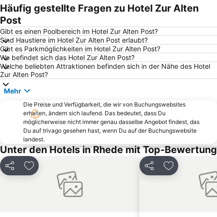
Rüttenscheid
Irrland
Häufig gestellte Fragen zu Hotel Zur Alten
Metronom Theater
Wunderland Kalkar
Post
Duisburg-Mitte
Wattenscheid Lohrheidestadion
Gibt es einen Poolbereich im Hotel Zur Alten Post?
Sind Haustiere im Hotel Zur Alten Post erlaubt?
Oberhausen Neue Mitte
Rheinpromenade
Gibt es Parkmöglichkeiten im Hotel Zur Alten Post?
Wo befindet sich das Hotel Zur Alten Post?
Essen Motor Show
Walsum
Welche beliebten Attraktionen befinden sich in der Nähe des Hotel
Schalke
Sea Life Oberhausen
Zur Alten Post?
Grugahalle
Rheinpark
Mehr
Movie Park Germany
Steele
Die Preise und Verfügbarkeit, die wir von Buchungswebsites
erhalten, ändern sich laufend. Das bedeutet, dass Du
Sterkrade
Rheinhausen
möglicherweise nicht immer genau dasselbe Angebot findest, das
Zoom Erlebniswelt
Bredeney
Du auf trivago gesehen hast, wenn Du auf der Buchungswebsite
landest.
Duisburg Zoo
Borbeck-Mitte
Unter den Hotels in Rhede mit Top-Bewertung
Cranger Kirmes
GOP
Teilen
Zu Favoriten hinzufügen
Teilen
Zu Favoriten
Theater am Marientor
Fußgängerzone Essener Innenstadt
Schloss Moyland
Deichgraf
Erle
Familiepretpark De Waarbeek
Grugapark Essen
Wedau