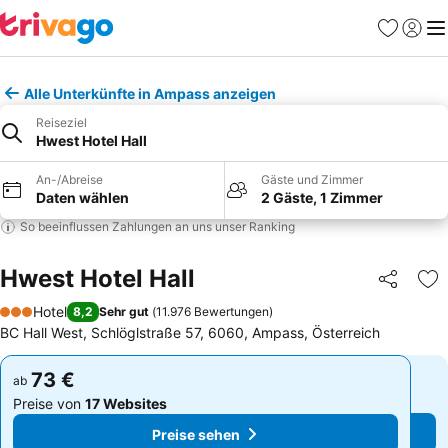
Favoriten
Einlog
Me
Alle Unterkünfte in Ampass anzeigen
Reiseziel
Hwest Hotel Hall
An-/Abreise
Gäste und Zimmer
Daten wählen
2 Gäste, 1 Zimmer
So beeinflussen Zahlungen an uns unser Ranking
Hwest Hotel Hall
Teilen
Zu
Hotel
8,2
Sehr gut
(
11.976 Bewertungen
)
3 Sterne
BC Hall West, Schlöglstraße 57, 6060, Ampass, Österreich
73 €
73 €
ab
ab
Preise von
17 Websites
Preise von
17 Websites
Preise sehen
Preise sehen