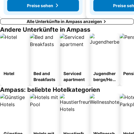
Preise sehen
Preise se
Alle Unterkünfte in Ampass anzeigen
Andere Unterkünfte in Ampass
Hotel
Bed and
Serviced
Jugendher
Pens
Breakfasts
apartment
berge/Hos
tel
Ampass: beliebte Hotelkategorien
Günstige
Hotels mit
Haustierfr
Wellnessh
Hotel