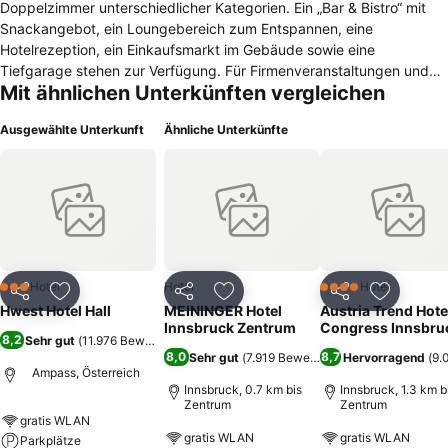
Doppelzimmer unterschiedlicher Kategorien. Ein „Bar & Bistro“ mit
Snackangebot, ein Loungebereich zum Entspannen, eine
Hotelrezeption, ein Einkaufsmarkt im Gebäude sowie eine
Tiefgarage stehen zur Verfügung. Für Firmenveranstaltungen und
Mit ähnlichen Unterkünften vergleichen
Seminare bietet das Hwest Hotel Hall ideale Räumlichkeiten für bis
zu 120 Personen.
Ausgewählte Unterkunft
Ähnliche Unterkünfte
Hotel
Hotel
Hotel
3 Sterne
4 Sterne
Teilen
Zu Favoriten hinzufügen
Teilen
Zu Favoriten hinzufügen
Teilen
Zu Favor
Hwest Hotel Hall
MEININGER Hotel
Austria Trend Hote
Innsbruck Zentrum
Congress Innsbru
8,2
Sehr gut
(
11.976 Bewertungen
)
8,0
8,7
Sehr gut
(
7.919 Bewertungen
Hervorragend
)
(
9.
Ampass, Österreich
Innsbruck, 0.7 km bis
Innsbruck, 1.3 km b
Zentrum
Zentrum
gratis WLAN
gratis WLAN
gratis WLAN
Parkplätze