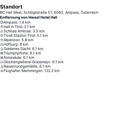
Standort
BC Hall West, Schlöglstraße 57, 6060, Ampass, Österreich
Entfernung von Hwest Hotel Hall
Ampass
:
1.4
km
Hall in Tirol
:
2.1
km
Schloss Ambras
:
3.5
km
Tivoli Stadion Tirol
:
5.1
km
Alpenzoo
:
5.8
km
Hofburg
:
6
km
Goldenes Dachl
:
6.1
km
Triumphpforte
:
6.1
km
Annasäule
:
6.1
km
Glockengießerei Grassmayr
:
6.1
km
Riesenrundgemälde
:
6.1
km
Flughafen Memmingen
:
122.2
km