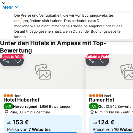
Mehr
Bahnhof Mayrhofen im Zillertal
Leutaschtal
Die Preise und Verfügbarkeit, die wir von Buchungswebsites
Swarovski Kristallwelten
Area 47
erhalten, ändern sich laufend. Das bedeutet, dass Du
Altes Landhaus
Herzogstand
möglicherweise nicht immer genau dasselbe Angebot findest, das
Du auf trivago gesehen hast, wenn Du auf der Buchungswebsite
Classic Skigebiet Hausberg
Marienkapelle Hammersbach
landest.
Unter den Hotels in Ampass mit Top-
Congress Innsbruck
Skiarena Klausberg
Bewertung
Almdorf Engalm - Großer Ahornboden
Sankt Ulrich Walchensee
Beliebte Wahl
Beliebte Wahl
Olympiaworld
Garmisch-Partenkirchen Casino
Teilen
Zu Favoriten hinzufügen
Teilen
Zu Favoriten
Brauneck- und Wallbergbahnen
Berghof
Flughafen Innsbruck
Grauer Bär
Bergbaumuseum Ridnaun-Schneeberg
Alpbacher Bergbahnen
BMW Motorrad Days
Höllentalklamm
Hotel
Hotel
3 Sterne
4 Sterne
Hotel Huberhof
Rumer Hof
Karwendelbahn
Ladurns Ski resort
8,9
7,9
Hervorragend
(
1.656 Bewertungen
)
Gut
(
3.542 Bewertu
Timmelsjoch-Hochalpenstraße
Trimini Familien- und Erlebnisbad
Rum, 0.1 km bis Zentrum
Rum, 1.1 km bis Zentru
153 €
124 €
ab
ab
Preise von
7 Websites
Preise von
16 Websi