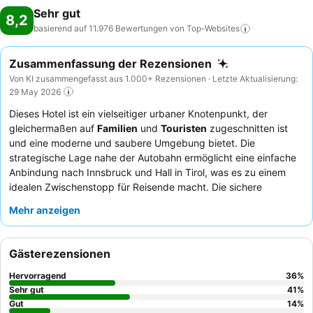
Sehr gut
8,2
basierend auf 11.976 Bewertungen von
Top-Websites
Zusammenfassung der Rezensionen
Von KI zusammengefasst aus 1.000+ Rezensionen · Letzte Aktualisierung:
29 May 2026
Dieses Hotel ist ein vielseitiger urbaner Knotenpunkt, der
gleichermaßen auf
Familien
und
Touristen
zugeschnitten ist
und eine moderne und saubere Umgebung bietet. Die
strategische Lage nahe der Autobahn ermöglicht eine einfache
Anbindung nach Innsbruck und Hall in Tirol, was es zu einem
idealen Zwischenstopp für Reisende macht. Die sichere
Tiefgarage
mit zahlreichen Ladestationen für Elektrofahrzeuge
Mehr anzeigen
ist ein großer Vorteil. Die Gäste loben durchweg das freundliche
und hilfsbereite Personal, und das
Frühstücksbuffet
erhält hohe
Bewertungen für seine Vielfalt und Qualität mit frischen,
Gästerezensionen
regionalen Produkten. Für einen ruhigeren Aufenthalt empfehlen
die Gäste, ein Zimmer mit Gartenblick anzufragen.
Hervorragend
36
%
Sehr gut
41
%
Gut
14
%