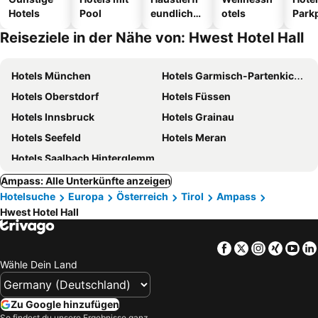
Hotels
Pool
eundliche
otels
Park
Hotels
Reiseziele in der Nähe von: Hwest Hotel Hall
Hotels München
Hotels Garmisch-Partenkichen
Hotels Oberstdorf
Hotels Füssen
Hotels Innsbruck
Hotels Grainau
Hotels Seefeld
Hotels Meran
Hotels Saalbach Hinterglemm
Ampass: Alle Unterkünfte anzeigen
Hotelsuche
Europa
Österreich
Tirol
Ampass
Hwest Hotel Hall
Facebook
Twitter
Instagra
Xing
Yo
Wähle Dein Land
Zu Google hinzufügen
So findest du unsere Ergebnisse ganz