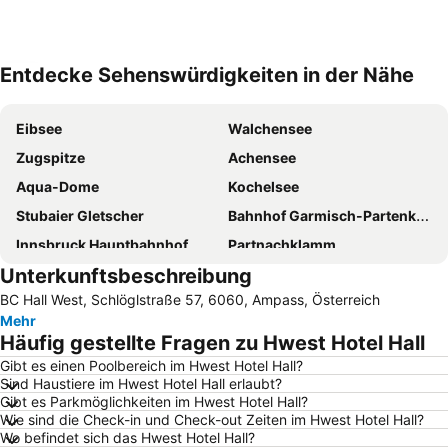
Entdecke Sehenswürdigkeiten in der Nähe
Karte vergrößern
Eibsee
Walchensee
Zugspitze
Achensee
Aqua-Dome
Kochelsee
Stubaier Gletscher
Bahnhof Garmisch-Partenkirchen
Innsbruck Hauptbahnhof
Partnachklamm
Unterkunftsbeschreibung
Gletscher Hintertux
Königsleiten
BC Hall West, Schlöglstraße 57, 6060, Ampass, Österreich
Skigebiet Kühtai
Ratschings-Jaufen
Mehr
Linderhof
Kloster Ettal
Häufig gestellte Fragen zu Hwest Hotel Hall
Axamer Lizum
Langlauf
Gibt es einen Poolbereich im Hwest Hotel Hall?
Sind Haustiere im Hwest Hotel Hall erlaubt?
Walchenseekraftwerk
Ehrwald-Lermoos
Gibt es Parkmöglichkeiten im Hwest Hotel Hall?
Eibsee
Jochtal
Wie sind die Check-in und Check-out Zeiten im Hwest Hotel Hall?
Wo befindet sich das Hwest Hotel Hall?
Jägerhof
Klosterbräu