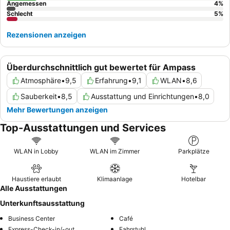
Angemessen
4
%
Schlecht
5
%
Rezensionen anzeigen
Überdurchschnittlich gut bewertet für Ampass
Atmosphäre
•
9,5
Erfahrung
•
9,1
WLAN
•
8,6
Sauberkeit
•
8,5
Ausstattung und Einrichtungen
•
8,0
Mehr Bewertungen anzeigen
Top-Ausstattungen und Services
WLAN in Lobby
WLAN im Zimmer
Parkplätze
Haustiere erlaubt
Klimaanlage
Hotelbar
Alle Ausstattungen
Unterkunftsausstattung
Business Center
Café
Express-Check-in/-out
Fahrstuhl