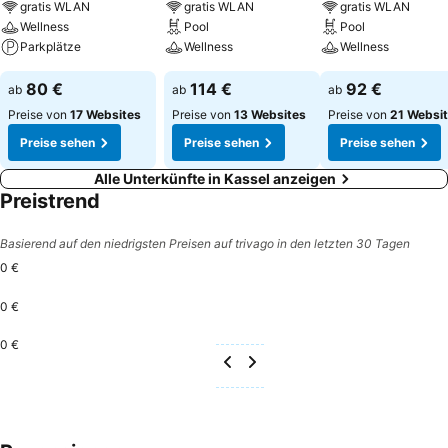
gratis WLAN
gratis WLAN
gratis WLAN
Wellness
Pool
Pool
Parkplätze
Wellness
Wellness
80 €
114 €
92 €
ab
ab
ab
Preise von
17 Websites
Preise von
13 Websites
Preise von
21 Websi
Preise sehen
Preise sehen
Preise sehen
Alle Unterkünfte in Kassel anzeigen
Preistrend
Basierend auf den niedrigsten Preisen auf trivago in den letzten 30 Tagen
0 €
0 €
0 €