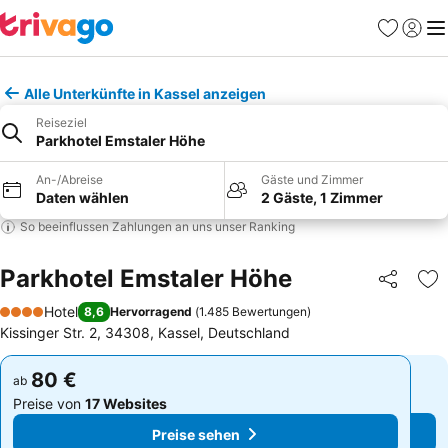
Favoriten
Einlog
Me
Alle Unterkünfte in Kassel anzeigen
Reiseziel
Parkhotel Emstaler Höhe
An-/Abreise
Gäste und Zimmer
Daten wählen
2 Gäste, 1 Zimmer
So beeinflussen Zahlungen an uns unser Ranking
Parkhotel Emstaler Höhe
Teilen
Zu
Hotel
8,6
Hervorragend
(
1.485 Bewertungen
)
4 Sterne
Kissinger Str. 2, 34308, Kassel, Deutschland
80 €
80 €
ab
ab
Preise von
17 Websites
Preise von
17 Websites
Preise sehen
Preise sehen