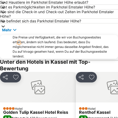
Sind Haustiere im Parkhotel Emstaler Höhe erlaubt?
Flughafen Kassel-Calden
Stiftung Kloster Dalheim
Gibt es Parkmöglichkeiten im Parkhotel Emstaler Höhe?
Wie sind die Check-in und Check-out Zeiten im Parkhotel Emstaler
Mühlenkopfschanze
Ettelsberg
Höhe?
Eissporthalle Willingen
Löwenburg
Wo befindet sich das Parkhotel Emstaler Höhe?
Schwalefeld
Klausenhof
Mehr
Hildfeld
Ruhrquelle
Die Preise und Verfügbarkeit, die wir von Buchungswebsites
erhalten, ändern sich laufend. Das bedeutet, dass Du
Karlsaue State Park
Wildpark Edersee
möglicherweise nicht immer genau dasselbe Angebot findest, das
Aquapark Baunatal
Orangerie
Du auf trivago gesehen hast, wenn Du auf der Buchungswebsite
landest.
Kloster Haydau
City Point
Unter den Hotels in Kassel mit Top-
Skigebiet Ruhrquelle
Erotikmesse Kassel
Bewertung
Wild- und Freizeitpark am Ettelsberg
Ziegenhagen Amusement Park
Teilen
Zu Favoriten hinzufügen
Teilen
Zu Favoriten
Enchilada
Grönebach
Eimelrod
Documenta
Hochzeitsmesse Kassel
Waldschwimmbad Fuldatal-Ihringshausen
Schloss Garvensburg
Kunsthalle Fridericianum
Hotel
Hotel
4 Sterne
3 Sterne
Golden Tulip Kassel Hotel Reiss
Kasseler Frühjahrsausstellung
Bömighausen
Renthof Kassel
8,0
8,7