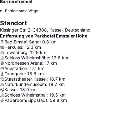
Barrierefreiheit
Barrierearme Wege
Standort
Kissinger Str. 2, 34308, Kassel, Deutschland
Entfernung von Parkhotel Emstaler Höhe
Bad Emstal-Sand
:
0.8
km
Herkules
:
12.3
km
Löwenburg
:
12.9
km
Schloss Wilhelmshöhe
:
13.6
km
Nordhessen Arena
:
17
km
Auestadion
:
17.1
km
Orangerie
:
18.6
km
Staatstheater Kassel
:
18.7
km
Naturkundemuseum
:
18.7
km
Kassel
:
18.9
km
Schloss Wilhelmsthal
:
19.6
km
Paderborn/Lippstadt
:
59.8
km