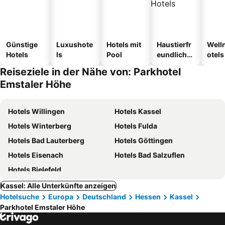
Günstige
Luxushote
Hotels mit
Haustierfr
Well
Hotels
ls
Pool
eundliche
otels
Hotels
Reiseziele in der Nähe von: Parkhotel
Emstaler Höhe
Hotels Willingen
Hotels Kassel
Hotels Winterberg
Hotels Fulda
Hotels Bad Lauterberg
Hotels Göttingen
Hotels Eisenach
Hotels Bad Salzuflen
Hotels Bielefeld
Kassel: Alle Unterkünfte anzeigen
Hotelsuche
Europa
Deutschland
Hessen
Kassel
Parkhotel Emstaler Höhe