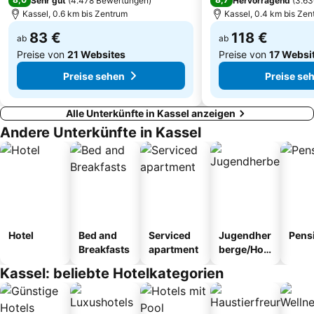
Sehr gut
(
4.478 Bewertungen
)
Hervorragend
(
3.63
Kassel, 0.6 km bis Zentrum
Kassel, 0.4 km bis Zen
83 €
118 €
ab
ab
Preise von
21 Websites
Preise von
17 Websi
Preise sehen
Preise se
Alle Unterkünfte in Kassel anzeigen
Andere Unterkünfte in Kassel
Hotel
Bed and
Serviced
Jugendher
Pens
Breakfasts
apartment
berge/Hos
tel
Kassel: beliebte Hotelkategorien