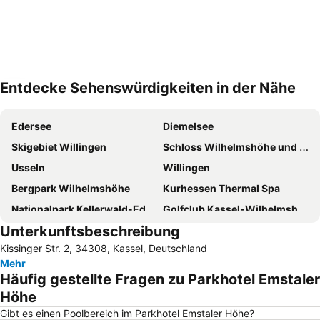
Entdecke Sehenswürdigkeiten in der Nähe
Karte vergrößern
Edersee
Diemelsee
Skigebiet Willingen
Schloss Wilhelmshöhe und Schlosspark
Usseln
Willingen
Bergpark Wilhelmshöhe
Kurhessen Thermal Spa
Nationalpark Kellerwald-Edersee
Golfclub Kassel-Wilhelmshöhe
Unterkunftsbeschreibung
Wilhelmshöhe Open
Herkules
Kissinger Str. 2, 34308, Kassel, Deutschland
Züschen
Weser-Therme Bad Karlshafen
Mehr
Stryck
Tierpark Sababurg
Häufig gestellte Fragen zu Parkhotel Emstaler
Ettelsberg Seilbahn
Auestadion
Höhe
Kasseler Marathon-Messe
Elkeringhausen
Gibt es einen Poolbereich im Parkhotel Emstaler Höhe?