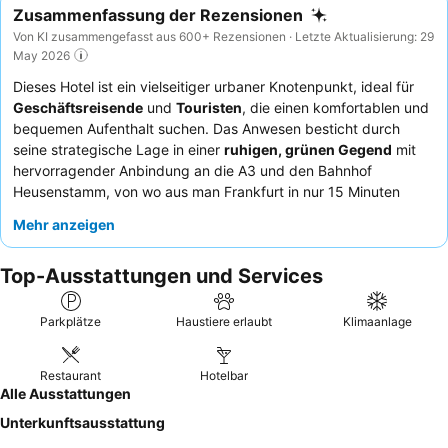
Zusammenfassung der Rezensionen
Von KI zusammengefasst aus 600+ Rezensionen · Letzte Aktualisierung: 29
May 2026
Dieses Hotel ist ein vielseitiger urbaner Knotenpunkt, ideal für
Geschäftsreisende
und
Touristen
, die einen komfortablen und
bequemen Aufenthalt suchen. Das Anwesen besticht durch
seine strategische Lage in einer
ruhigen, grünen Gegend
mit
hervorragender Anbindung an die A3 und den Bahnhof
Heusenstamm, von wo aus man Frankfurt in nur 15 Minuten
erreicht. Gäste profitieren vom
stabilen und schnellen WLAN
Mehr anzeigen
sowie den großzügigen, modernen Zimmern, von denen viele
über einen
Balkon
verfügen. Das Personal wird stets für seine
Top-Ausstattungen und Services
freundliche und professionelle Art gelobt, und das
Frühstücksbuffet
ist ein Highlight, das eine große Vielfalt und
Qualität bietet. Für ein wirklich ruhiges Erlebnis empfiehlt es
Parkplätze
Haustiere erlaubt
Klimaanlage
sich, ein Zimmer in einer unteren Etage anzufragen, da die
oberen Etagen Büroflächen sind.
Restaurant
Hotelbar
Alle Ausstattungen
Unterkunftsausstattung