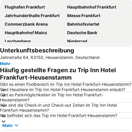
Flughafen Frankfurt
Hauptbahnhof Frankfurt
Jahrhunderthalle Frankfurt
Messe Frankfurt
Commerzbank Arena
Bahnhofsviertel
Hauptbahnhof Mainz
Deutsche Bank
Lerchenberg
Niederrad
Unterkunftsbeschreibung
Hauptbahnhof Wiesbaden
Altstadt
Jahnstraße 64, 63150, Heusenstamm, Deutschland
Kloster Eberbach
Sachsenhausen-Süd
Mehr
Old Opera House
Batschkapp
Häufig gestellte Fragen zu Trip Inn Hotel
Taunus Thermal Spa
Innenstadt
Frankfurt-Heusenstamm
Ostend
Höchst
Gibt es einen Poolbereich im Trip Inn Hotel Frankfurt-Heusenstamm?
Sind Haustiere im Trip Inn Hotel Frankfurt-Heusenstamm erlaubt?
Toskana Therme Bad Orb
Gonsenheim
Gibt es Parkmöglichkeiten im Trip Inn Hotel Frankfurt-
Heusenstamm?
Darmstadt-Mitte
Rhein-Main-Therme Spa
Wie sind die Check-in und Check-out Zeiten im Trip Inn Hotel
Frankfurt Zoo
Seckbach
Frankfurt-Heusenstamm?
Wo befindet sich das Trip Inn Hotel Frankfurt-Heusenstamm?
Hechtsheim
Nordenstadt
Mehr
Frankfurt Book Fair
Oper Frankfurt