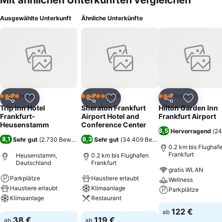
Mit ähnlichen Unterkünften vergleichen
Ausgewählte Unterkunft
Ähnliche Unterkünfte
Hotel
Hotel
Hotel
4 Sterne
5 Sterne
3 Sterne
Teilen
Zu Favoriten hinzufügen
Teilen
Zu Favoriten hinzufügen
Teilen
Zu Favor
Trip Inn Hotel
Sheraton Frankfurt
Hilton Garden Inn
Frankfurt-
Airport Hotel and
Frankfurt Airport
Heusenstamm
Conference Center
8,5
Hervorragend
(
24
8,1
8,3
Sehr gut
(
2.730 Bewertungen
Sehr gut
)
(
34.409 Bewertungen
)
0.2 km bis Flughaf
Frankfurt
Heusenstamm,
0.2 km bis Flughafen
Deutschland
Frankfurt
gratis WLAN
Parkplätze
Haustiere erlaubt
Wellness
Haustiere erlaubt
Klimaanlage
Parkplätze
Klimaanlage
Restaurant
Preise sehen
122 €
ab
Preise sehen
Preise sehen
38 €
119 €
ab
ab