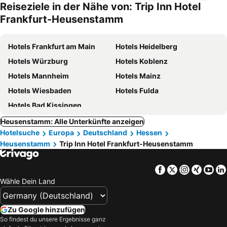
Reiseziele in der Nähe von: Trip Inn Hotel
Frankfurt-Heusenstamm
Hotels Frankfurt am Main
Hotels Heidelberg
Hotels Würzburg
Hotels Koblenz
Hotels Mannheim
Hotels Mainz
Hotels Wiesbaden
Hotels Fulda
Hotels Bad Kissingen
Heusenstamm: Alle Unterkünfte anzeigen
Hotelsuche
Europa
Deutschland
Hessen
Heusenstamm
Trip Inn Hotel Frankfurt-Heusenstamm
Facebook
Twitter
Instagra
Xing
Yo
Wähle Dein Land
Zu Google hinzufügen
So findest du unsere Ergebnisse ganz