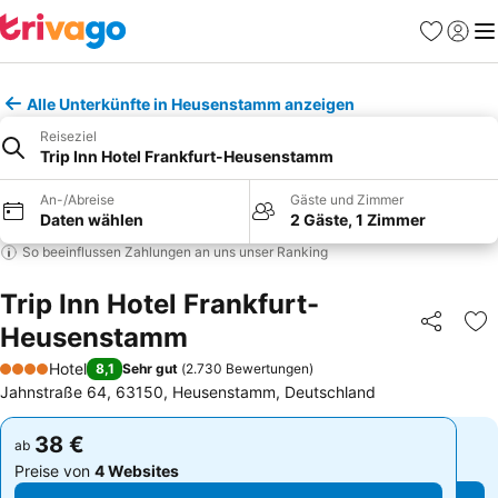
Favoriten
Einlog
Me
Alle Unterkünfte in Heusenstamm anzeigen
Reiseziel
Trip Inn Hotel Frankfurt-Heusenstamm
An-/Abreise
Gäste und Zimmer
Daten wählen
2 Gäste, 1 Zimmer
So beeinflussen Zahlungen an uns unser Ranking
Trip Inn Hotel Frankfurt-
Heusenstamm
Teilen
Zu
Hotel
8,1
Sehr gut
(
2.730 Bewertungen
)
4 Sterne
Jahnstraße 64, 63150, Heusenstamm, Deutschland
38 €
38 €
ab
ab
Preise von
4 Websites
Preise von
4 Websites