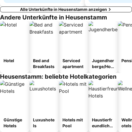
Alle Unterkünfte in Heusenstamm anzeigen
Andere Unterkünfte in Heusenstamm
Hotel
Bed and
Serviced
Jugendher
Pens
Breakfasts
apartment
berge/Hos
tel
Heusenstamm: beliebte Hotelkategorien
Günstige
Luxushote
Hotels mit
Haustierfr
Well
Hotels
ls
Pool
eundliche
otels
Hotels