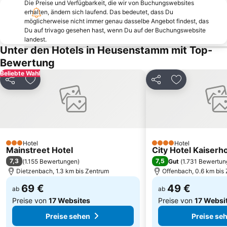
Die Preise und Verfügbarkeit, die wir von Buchungswebsites
Odenwald Therme
Opelzoo
erhalten, ändern sich laufend. Das bedeutet, dass Du
Bockenheim
Kalbach-Riedberg
möglicherweise nicht immer genau dasselbe Angebot findest, das
Du auf trivago gesehen hast, wenn Du auf der Buchungswebsite
Schierstein
Kurhaus
landest.
Unter den Hotels in Heusenstamm mit Top-
Finthen
Römer
Bewertung
Bornheim
Konstablerwache
Beliebte Wahl
Sachsenhausen-Nord
Alt-Sachsenhausen
Teilen
Zu Favoriten hinzufügen
Teilen
Zu Favoriten
Altstadt
Zeil
Westend-Süd
Ginnheim
Rosengarten
Gallus
Bretzenheim
Taunuswunderland
Hotel
Hotel
3 Sterne
4 Sterne
Mainstreet Hotel
City Hotel Kaiserh
7,3
7,5
(
1.155 Bewertungen
)
Gut
(
1.731 Bewertu
Dietzenbach, 1.3 km bis Zentrum
Offenbach, 0.6 km bis
69 €
49 €
ab
ab
Preise von
17 Websites
Preise von
17 Websi
Preise sehen
Preise se