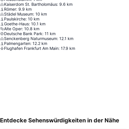
Kaiserdom St. Bartholomäus
:
9.6
km
Römer
:
9.9
km
Städel Museum
:
10
km
Paulskirche
:
10
km
Goethe-Haus
:
10.1
km
Alte Oper
:
10.8
km
Deutsche Bank Park
:
11
km
Senckenberg Naturmuseum
:
12.1
km
Palmengarten
:
12.2
km
Flughafen Frankfurt Am Main
:
17.9
km
Entdecke Sehenswürdigkeiten in der Nähe
Karte vergrößern