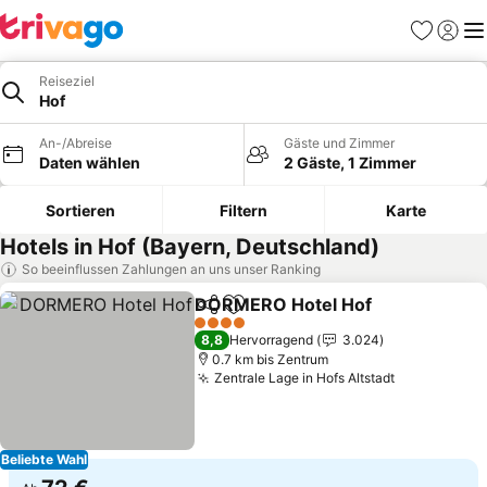
Favoriten
Einlog
Me
Reiseziel
Hof
An-/Abreise
Gäste und Zimmer
Daten wählen
2 Gäste, 1 Zimmer
Sortieren
Filtern
Karte
Hotels in Hof (Bayern, Deutschland)
So beeinflussen Zahlungen an uns unser Ranking
DORMERO Hotel Hof
Teilen
Zu Favoriten hinzufügen
4 Sterne
8,8
Hervorragend
3.024
0.7 km bis Zentrum
Zentrale Lage in Hofs Altstadt
Beliebte Wahl