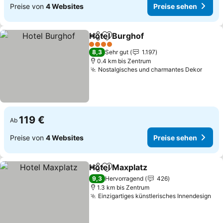
Preise von
4 Websites
Preise sehen
Hotel Burghof
Teilen
Zu Favoriten hinzufügen
4 Sterne
8,3
Sehr gut
1.197
0.4 km bis Zentrum
Nostalgisches und charmantes Dekor
119 €
Ab
Preise von
4 Websites
Preise sehen
Hotel Maxplatz
Teilen
Zu Favoriten hinzufügen
9,3
Hervorragend
426
1.3 km bis Zentrum
Einzigartiges künstlerisches Innendesign