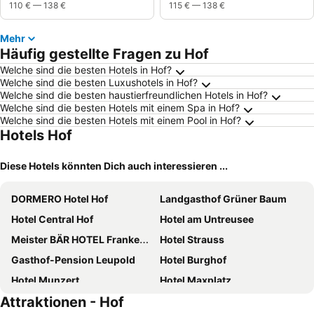
110 €
—
138 €
115 €
—
138 €
Mehr
Häufig gestellte Fragen zu Hof
Welche sind die besten Hotels in Hof?
Welche sind die besten Luxushotels in Hof?
Welche sind die besten haustierfreundlichen Hotels in Hof?
Welche sind die besten Hotels mit einem Spa in Hof?
Welche sind die besten Hotels mit einem Pool in Hof?
Hotels Hof
Diese Hotels könnten Dich auch interessieren ...
DORMERO Hotel Hof
Landgasthof Grüner Baum
Hotel Central Hof
Hotel am Untreusee
Meister BÄR HOTEL Frankenwald
Hotel Strauss
Gasthof-Pension Leupold
Hotel Burghof
Hotel Munzert
Hotel Maxplatz
Attraktionen - Hof
Hotel Grüner Baum
Pension Hubertus