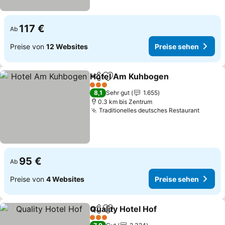
117 €
Ab
Preise von
12 Websites
Preise sehen
Hotel Am Kuhbogen
Teilen
Zu Favoriten hinzufügen
3 Sterne
8,1
Sehr gut
1.655
0.3 km bis Zentrum
Traditionelles deutsches Restaurant
95 €
Ab
Preise von
4 Websites
Preise sehen
Quality Hotel Hof
Teilen
Zu Favoriten hinzufügen
3 Sterne