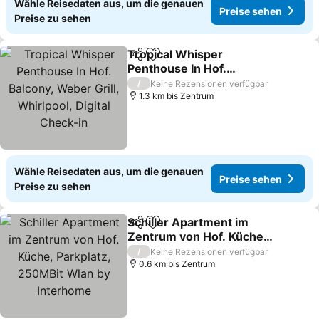
Wähle Reisedaten aus, um die genauen
Preise sehen
Preise zu sehen
Tropical Whisper
Teilen
Zu Favoriten hinzufügen
Penthouse In Hof.
Balcony, Weber Grill,
/
Keine Rezensionen verfügbar
Whirlpool, Digital Check-
1.3 km bis Zentrum
in
Wähle Reisedaten aus, um die genauen
Preise sehen
Preise zu sehen
Schiller Apartment im
Teilen
Zu Favoriten hinzufügen
Zentrum von Hof. Küche,
Parkplatz, 250MBit Wlan
/
Keine Rezensionen verfügbar
by Interhome
0.6 km bis Zentrum