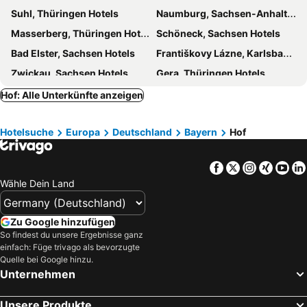
Suhl, Thüringen Hotels
Naumburg, Sachsen-Anhalt Hotels
Deutsches Haus
Zeitler
Masserberg, Thüringen Hotels
Schöneck, Sachsen Hotels
Rüdiger
Gutshof Culmitzhammer
Bad Elster, Sachsen Hotels
Františkovy Lázne, Karlsbad Hotels
Seehotel Hintere Höhe
Hotel Birken
Zwickau, Sachsen Hotels
Gera, Thüringen Hotels
Plauen, Sachsen Hotels
Weißenstadt, Bayern Hotels
Hof: Alle Unterkünfte anzeigen
Zella-Mehlis, Thüringen Hotels
Amberg, Bayern Hotels
Hotelsuche
Europa
Deutschland
Bayern
Hof
Ilmenau, Thüringen Hotels
Bad Sulza, Thüringen Hotels
Bad Steben, Bayern Hotels
Wolkenstein, Sachsen Hotels
Facebook
Twitter
Instagra
Xing
Yo
Eibenstock, Sachsen Hotels
Annaberg-Buchholz, Sachsen Hotels
Wähle Dein Land
München, Bayern Hotels
Nürnberg, Bayern Hotels
Regensburg, Bayern Hotels
Augsburg, Bayern Hotels
Zu Google hinzufügen
Erding, Bayern Hotels
Ingolstadt, Bayern Hotels
So findest du unsere Ergebnisse ganz
einfach: Füge trivago als bevorzugte
Dinkelsbühl, Bayern Hotels
Erlangen, Bayern Hotels
Quelle bei Google hinzu.
Fürth, Bayern Hotels
Hamburg, Hamburg Hotels
Unternehmen
Berlin, Berlin Hotels
Köln, Nordrhein-Westfalen Hotels
Unsere Produkte