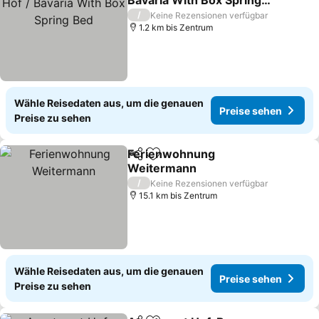
Bavaria With Box Spring
Bed
/
Keine Rezensionen verfügbar
1.2 km bis Zentrum
Wähle Reisedaten aus, um die genauen
Preise sehen
Preise zu sehen
Ferienwohnung
Teilen
Zu Favoriten hinzufügen
Weitermann
/
Keine Rezensionen verfügbar
15.1 km bis Zentrum
Wähle Reisedaten aus, um die genauen
Preise sehen
Preise zu sehen