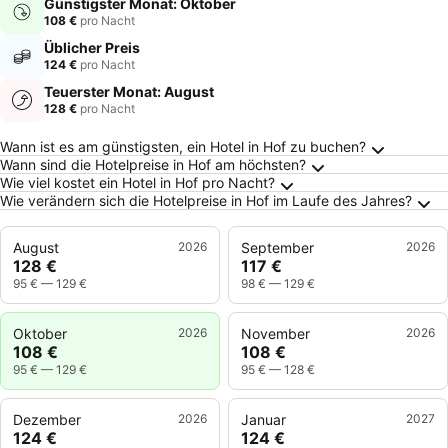
Günstigster Monat: Oktober
108 €
pro Nacht
Üblicher Preis
124 €
pro Nacht
Teuerster Monat: August
128 €
pro Nacht
Häufig gestellte Fragen zu Hof
Wann ist es am günstigsten, ein Hotel in Hof zu buchen?
Wann sind die Hotelpreise in Hof am höchsten?
Wie viel kostet ein Hotel in Hof pro Nacht?
Wie verändern sich die Hotelpreise in Hof im Laufe des Jahres?
August
2026
September
2026
128 €
117 €
95 €
—
129 €
98 €
—
129 €
Oktober
2026
November
2026
108 €
108 €
95 €
—
129 €
95 €
—
128 €
Dezember
2026
Januar
2027
124 €
124 €