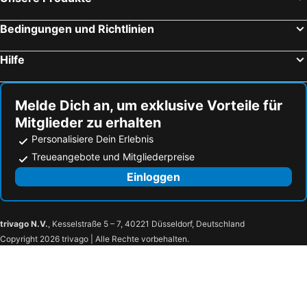
Dresden, Sachsen Hotels
Leipzig, Sachsen Hotels
Düsseldorf, Nordrhein-Westfalen Hotels
Frankfurt am Main, Hessen Hotels
Bedingungen und Richtlinien
Rostock, Mecklenburg-Vorpommern Hotels
Hilfe
Melde Dich an, um exklusive Vorteile für
Mitglieder zu erhalten
Personalisiere Dein Erlebnis
Treueangebote und Mitgliederpreise
Einloggen
trivago N.V.
, Kesselstraße 5 – 7, 40221 Düsseldorf, Deutschland
Copyright 2026 trivago | Alle Rechte vorbehalten.