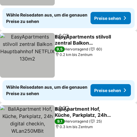
Wähle Reisedaten aus, um die genauen
Preise sehen
Preise zu sehen
EasyApartments stilvoll
Teilen
Zu Favoriten hinzufügen
zentral Balkon
Hauptbahnhof NETFLIX
9,5
Hervorragend
60
130m2
0.2 km bis Zentrum
Wähle Reisedaten aus, um die genauen
Preise sehen
Preise zu sehen
BaliApartment Hof,
Teilen
Zu Favoriten hinzufügen
Küche, Parkplatz, 24h
digital checkin,
9,1
Hervorragend
25
WLan250MBit
0.3 km bis Zentrum