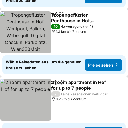
Preise zu sehen
Tropengeflüster
Teilen
Zu Favoriten hinzufügen
Penthouse in Hof,
Whirlpool, Balkon,
10
Hervorragend
1
Webergrill, Digital
1.3 km bis Zentrum
Checkin, Parkplatz,
Wlan330Mbit
Wähle Reisedaten aus, um die genauen
Preise sehen
Preise zu sehen
2 room apartment in Hof
Teilen
Zu Favoriten hinzufügen
for up to 7 people
/
Keine Rezensionen verfügbar
0.7 km bis Zentrum