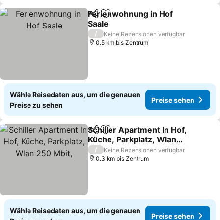
Ferienwohnung in Hof
Teilen
Zu Favoriten hinzufügen
Saale
/
Keine Rezensionen verfügbar
0.5 km bis Zentrum
Wähle Reisedaten aus, um die genauen
Preise sehen
Preise zu sehen
Schiller Apartment In Hof,
Teilen
Zu Favoriten hinzufügen
Küche, Parkplatz, Wlan
250 Mbit,
/
Keine Rezensionen verfügbar
0.3 km bis Zentrum
Wähle Reisedaten aus, um die genauen
Preise sehen