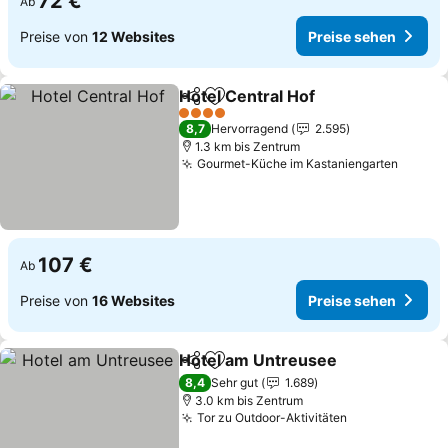
72 €
Ab
Preise von
12 Websites
Preise sehen
Hotel Central Hof
Teilen
Zu Favoriten hinzufügen
4 Sterne
8,7
Hervorragend
2.595
1.3 km bis Zentrum
Gourmet-Küche im Kastaniengarten
107 €
Ab
Preise von
16 Websites
Preise sehen
Hotel am Untreusee
Teilen
Zu Favoriten hinzufügen
8,4
Sehr gut
1.689
3.0 km bis Zentrum
Tor zu Outdoor-Aktivitäten