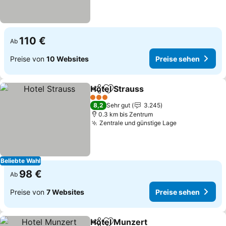
110 €
Ab
Preise von
10 Websites
Preise sehen
Hotel Strauss
Teilen
Zu Favoriten hinzufügen
3 Sterne
8,2
Sehr gut
3.245
0.3 km bis Zentrum
Zentrale und günstige Lage
Beliebte Wahl
98 €
Ab
Preise von
7 Websites
Preise sehen
Hotel Munzert