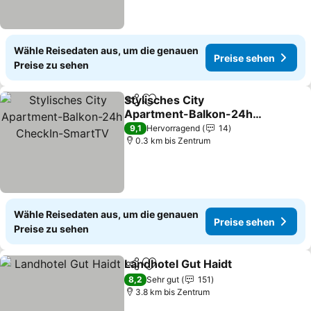
Wähle Reisedaten aus, um die genauen
Preise sehen
Preise zu sehen
Stylisches City
Teilen
Zu Favoriten hinzufügen
Apartment-Balkon-24h
CheckIn-SmartTV
9,1
Hervorragend
14
0.3 km bis Zentrum
Wähle Reisedaten aus, um die genauen
Preise sehen
Preise zu sehen
Landhotel Gut Haidt
Teilen
Zu Favoriten hinzufügen
8,2
Sehr gut
151
3.8 km bis Zentrum