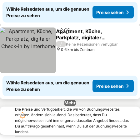
Wähle Reisedaten aus, um die genauen
Preise sehen
Preise zu sehen
Apartment, Küche,
Teilen
Zu Favoriten hinzufügen
Parkplatz, digitaler
Check-in by Interhome
/
Keine Rezensionen verfügbar
0.6 km bis Zentrum
Wähle Reisedaten aus, um die genauen
Preise sehen
Preise zu sehen
Mehr
Die Preise und Verfügbarkeit, die wir von Buchungswebsites
erhalten, ändern sich laufend. Das bedeutet, dass Du
möglicherweise nicht immer genau dasselbe Angebot findest, das
Du auf trivago gesehen hast, wenn Du auf der Buchungswebsite
landest.