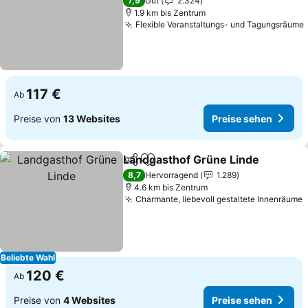
7,9
Gut
2.324
1.9 km bis Zentrum
Flexible Veranstaltungs- und Tagungsräume
117 €
Ab
Preise von
13 Websites
Preise sehen
Landgasthof Grüne Linde
Teilen
Zu Favoriten hinzufügen
8,7
Hervorragend
1.289
4.6 km bis Zentrum
Charmante, liebevoll gestaltete Innenräume
Beliebte Wahl
120 €
Ab
Preise von
4 Websites
Preise sehen