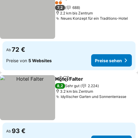
Teilen
Zu Favoriten hinzufügen
2 Sterne
7,2
688
2.2 km bis Zentrum
Neues Konzept für ein Traditions-Hotel
72 €
Ab
Preise von
5 Websites
Preise sehen
Hotel Falter
Teilen
Zu Favoriten hinzufügen
8,2
Sehr gut
2.224
3.2 km bis Zentrum
Idyllischer Garten und Sonnenterrasse
93 €
Ab