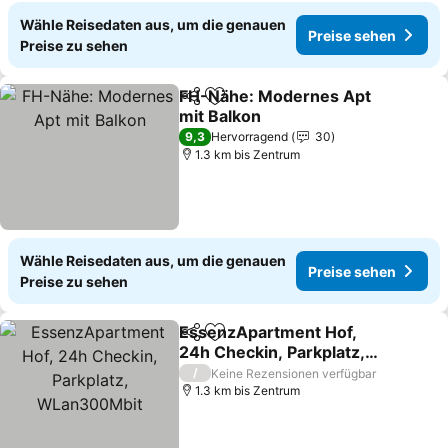
Wähle Reisedaten aus, um die genauen
Preise sehen
Preise zu sehen
FH-Nähe: Modernes Apt
Teilen
Zu Favoriten hinzufügen
mit Balkon
9,3
Hervorragend
30
1.3 km bis Zentrum
Wähle Reisedaten aus, um die genauen
Preise sehen
Preise zu sehen
EssenzApartment Hof,
Teilen
Zu Favoriten hinzufügen
24h Checkin, Parkplatz,
WLan300Mbit
/
Keine Rezensionen verfügbar
1.3 km bis Zentrum