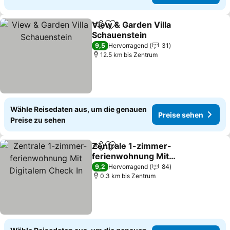
View & Garden Villa
Teilen
Zu Favoriten hinzufügen
Schauenstein
9,5
Hervorragend
31
12.5 km bis Zentrum
Wähle Reisedaten aus, um die genauen
Preise sehen
Preise zu sehen
Zentrale 1-zimmer-
Teilen
Zu Favoriten hinzufügen
ferienwohnung Mit
Digitalem Check In
9,2
Hervorragend
84
0.3 km bis Zentrum