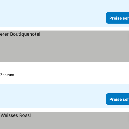
Preise se
s Zentrum
Preise se