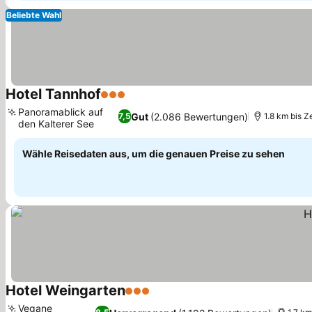
Beliebte Wahl
Hotel Tannhof
3 Sterne
Panoramablick auf
Gut
(2.086 Bewertungen)
7,5
1.8 km bis 
den Kalterer See
Wähle Reisedaten aus, um die genauen Preise zu sehen
Hotel Weingarten
3 Sterne
Vegane