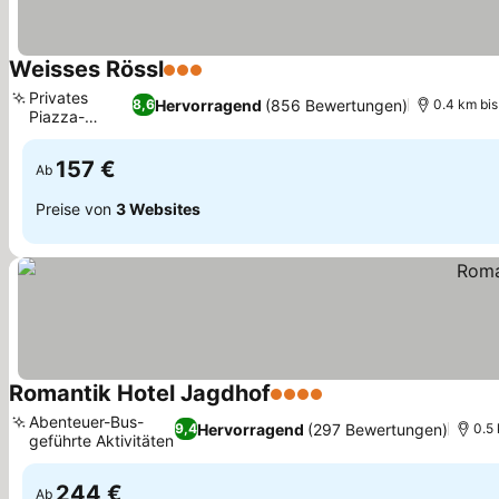
Weisses Rössl
3 Sterne
Privates
Hervorragend
(856 Bewertungen)
8,6
0.4 km bi
Piazza-
Erlebnis
157 €
Ab
Preise von
3 Websites
Romantik Hotel Jagdhof
4 Sterne
Abenteuer-Bus-
Hervorragend
(297 Bewertungen)
9,4
0.5
geführte Aktivitäten
244 €
Ab