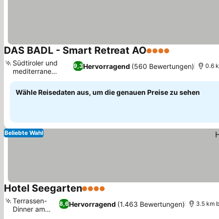
DAS BADL - Smart Retreat AO
4 Sterne
Südtiroler und
Hervorragend
(560 Bewertungen)
9,3
0.6 
mediterrane
Küche
Wähle Reisedaten aus, um die genauen Preise zu sehen
Beliebte Wahl
Hotel Seegarten
4 Sterne
Terrassen-
Hervorragend
(1.463 Bewertungen)
8,6
3.5 km 
Dinner am
See