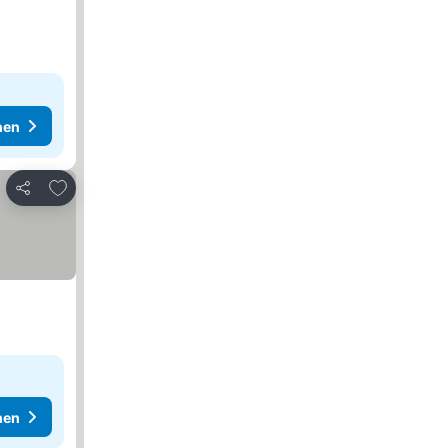
hen
Zu Favoriten hinzufügen
Teilen
hen