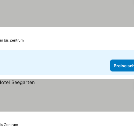
km bis Zentrum
Preise se
bis Zentrum