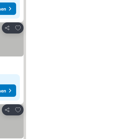
hen
Zu Favoriten hinzufügen
Teilen
hen
Zu Favoriten hinzufügen
Teilen