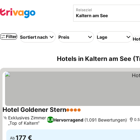
Reiseziel
Filter
Sortiert nach
Preis
Lage
Hot
Hotels in Kaltern am See (Tr
Hotel Goldener Stern
4 Sterne
Exklusives Zimmer
Hervorragend
(1.091 Bewertungen)
8,8
0.5
„Top of Kaltern“
177 €
Ab