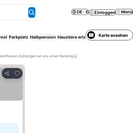
DE · €
Menü
Einloggen
Karte ansehen
Pool
Parkplatz
Halbpension
Haustiere erlaubt
WLAN
Klimaanlag
eeinflussen Zahlungen an uns unser Ranking
Zu Favoriten hinzufügen
Teilen