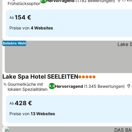
Hervorragend
(1.192 Bewertungen)
8,5
1.7 km
Frühstücksoptionen
154 €
Ab
Preise von
4 Websites
Beliebte Wahl
Lake Spa Hotel SEELEITEN
5 Sterne
Gourmetküche mit
Hervorragend
(1.345 Bewertungen)
9,6
lokalen Spezialitäten
428 €
Ab
Preise von
13 Websites