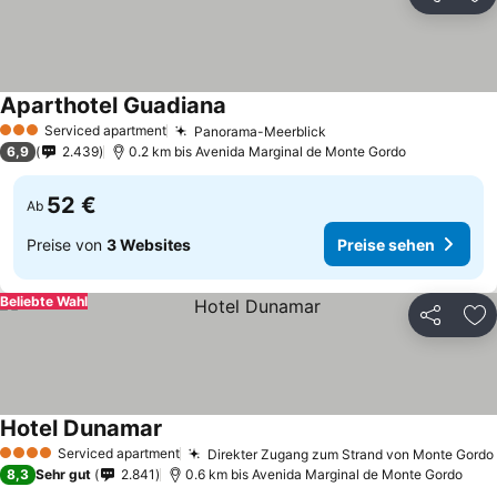
Teilen
Zu
Aparthotel Guadiana
Serviced apartment
Panorama-Meerblick
3 Sterne
6,9
2.439
0.2 km bis Avenida Marginal de Monte Gordo
52 €
Ab
Preise von
3 Websites
Preise sehen
Beliebte Wahl
Teilen
Zu
Hotel Dunamar
Serviced apartment
Direkter Zugang zum Strand von Monte Gordo
4 Sterne
8,3
Sehr gut
2.841
0.6 km bis Avenida Marginal de Monte Gordo