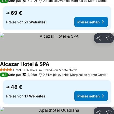
8,4
Sehr gut
4.210
0.4 km bis Avenida Marginal de Monte Gordo
69 €
Ab
Preise von
21 Websites
Preise sehen
Teilen
Zu
Alcazar Hotel & SPA
Hotel
Nähe zum Strand von Monte Gordo
4 Sterne
8,1
Sehr gut
3.268
0.5 km bis Avenida Marginal de Monte Gordo
48 €
Ab
Preise von
17 Websites
Preise sehen