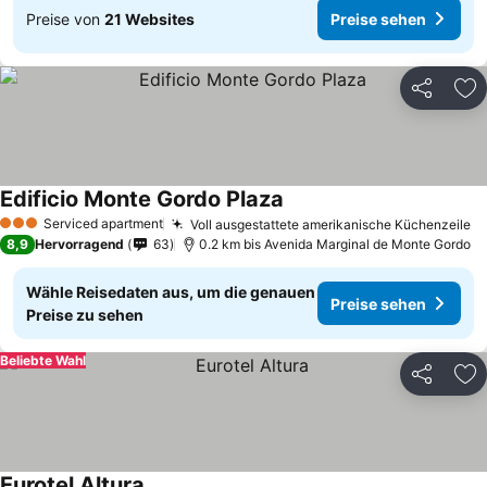
Preise von
21 Websites
Preise sehen
Teilen
Zu
Edificio Monte Gordo Plaza
Serviced apartment
Voll ausgestattete amerikanische Küchenzeile
3 Sterne
8,9
Hervorragend
63
0.2 km bis Avenida Marginal de Monte Gordo
Wähle Reisedaten aus, um die genauen
Preise sehen
Preise zu sehen
Beliebte Wahl
Teilen
Zu
Eurotel Altura