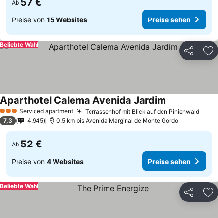
57 €
Ab
Preise von
15 Websites
Preise sehen
Beliebte Wahl
Teilen
Zu
Aparthotel Calema Avenida Jardim
Serviced apartment
Terrassenhof mit Blick auf den Pinienwald
3 Sterne
7,3
4.945
0.5 km bis Avenida Marginal de Monte Gordo
52 €
Ab
Preise von
4 Websites
Preise sehen
Beliebte Wahl
Teilen
Zu