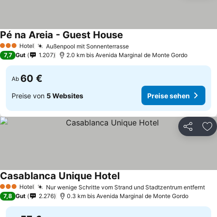
Pé na Areia - Guest House
Hotel
Außenpool mit Sonnenterrasse
3 Sterne
7,7
Gut
1.207
2.0 km bis Avenida Marginal de Monte Gordo
60 €
Ab
Preise von
5 Websites
Preise sehen
Teilen
Zu
Casablanca Unique Hotel
Hotel
Nur wenige Schritte vom Strand und Stadtzentrum entfernt
3 Sterne
7,8
Gut
2.276
0.3 km bis Avenida Marginal de Monte Gordo