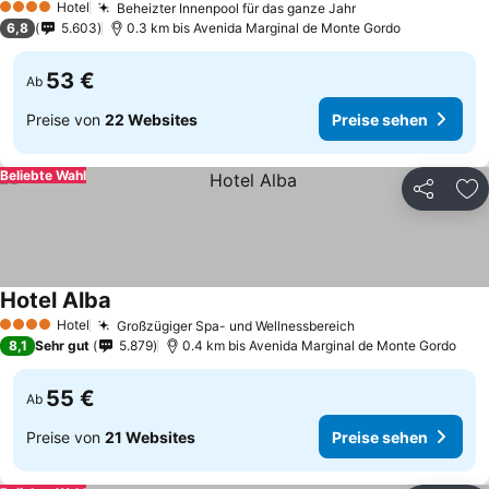
Hotel
Beheizter Innenpool für das ganze Jahr
4 Sterne
6,8
5.603
0.3 km bis Avenida Marginal de Monte Gordo
53 €
Ab
Preise von
22 Websites
Preise sehen
Beliebte Wahl
Teilen
Zu
Hotel Alba
Hotel
Großzügiger Spa- und Wellnessbereich
4 Sterne
8,1
Sehr gut
5.879
0.4 km bis Avenida Marginal de Monte Gordo
55 €
Ab
Preise von
21 Websites
Preise sehen