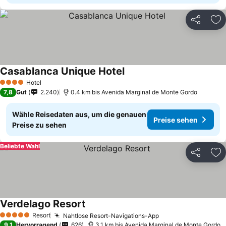
Teilen
Zu
Casablanca Unique Hotel
Hotel
4 Sterne
7,8
Gut
2.240
0.4 km bis Avenida Marginal de Monte Gordo
Wähle Reisedaten aus, um die genauen
Preise sehen
Preise zu sehen
Beliebte Wahl
Teilen
Zu
Verdelago Resort
Resort
Nahtlose Resort-Navigations-App
5 Sterne
9,1
Hervorragend
626
3.1 km bis Avenida Marginal de Monte Gordo