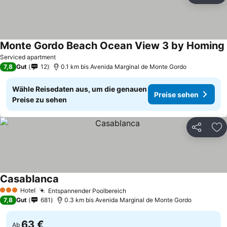
Monte Gordo Beach Ocean View 3 by Homing
Serviced apartment
7,8
Gut
12
0.1 km bis Avenida Marginal de Monte Gordo
Wähle Reisedaten aus, um die genauen
Preise sehen
Preise zu sehen
Teilen
Zu
Casablanca
Hotel
Entspannender Poolbereich
3 Sterne
7,8
Gut
681
0.3 km bis Avenida Marginal de Monte Gordo
63 €
Ab