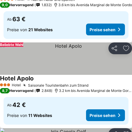
4 Sterne
9,0
Hervorragend
1.832
3.6 km bis Avenida Marginal de Monte Gordo
63 €
Ab
Preise von
21 Websites
Preise sehen
Beliebte Wahl
Teilen
Zu
Hotel Apolo
Hotel
Saisonale Touristenbahn zum Strand
3 Sterne
8,7
Hervorragend
2.848
3.2 km bis Avenida Marginal de Monte Gordo
42 €
Ab
Preise von
11 Websites
Preise sehen