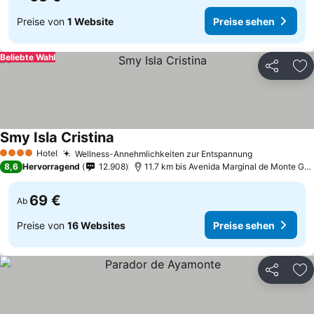
Preise von
1 Website
Preise sehen
Beliebte Wahl
Teilen
Zu
Smy Isla Cristina
Hotel
Wellness-Annehmlichkeiten zur Entspannung
4 Sterne
8,6
Hervorragend
12.908
11.7 km bis Avenida Marginal de Monte Gordo
69 €
Ab
Preise von
16 Websites
Preise sehen
Teilen
Zu