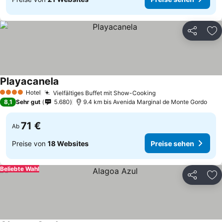
Teilen
Zu
Playacanela
Hotel
Vielfältiges Buffet mit Show-Cooking
4 Sterne
8,1
Sehr gut
5.680
9.4 km bis Avenida Marginal de Monte Gordo
71 €
Ab
Preise von
18 Websites
Preise sehen
Beliebte Wahl
Teilen
Zu