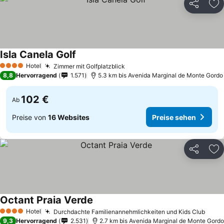
Teilen
Zu
Isla Canela Golf
Hotel
Zimmer mit Golfplatzblick
4 Sterne
8,8
Hervorragend
1.571
5.3 km bis Avenida Marginal de Monte Gordo
102 €
Ab
Preise von
16 Websites
Preise sehen
Teilen
Zu
Octant Praia Verde
Hotel
Durchdachte Familienannehmlichkeiten und Kids Club
4 Sterne
9,3
Hervorragend
2.531
2.7 km bis Avenida Marginal de Monte Gordo