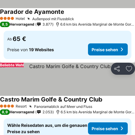
Parador de Ayamonte
Hotel
Außenpool mit Flussblick
4 Sterne
8,5
Hervorragend
3.877
6.6 km bis Avenida Marginal de Monte Gordo
65 €
Ab
Preise von
19 Websites
Preise sehen
Beliebte Wahl
Teilen
Zu
Castro Marim Golfe & Country Club
Resort
Panoramablick auf Meer und Fluss
4 Sterne
8,9
Hervorragend
2.053
6.5 km bis Avenida Marginal de Monte Gordo
Wähle Reisedaten aus, um die genauen
Preise sehen
Preise zu sehen