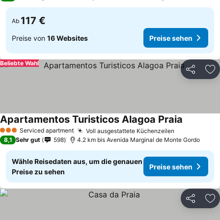
117 €
Ab
Preise von
16 Websites
Preise sehen
Beliebte Wahl
Teilen
Zu
Apartamentos Turisticos Alagoa Praia
Serviced apartment
Voll ausgestattete Küchenzeilen
3 Sterne
8,1
Sehr gut
598
4.2 km bis Avenida Marginal de Monte Gordo
Wähle Reisedaten aus, um die genauen
Preise sehen
Preise zu sehen
Teilen
Zu