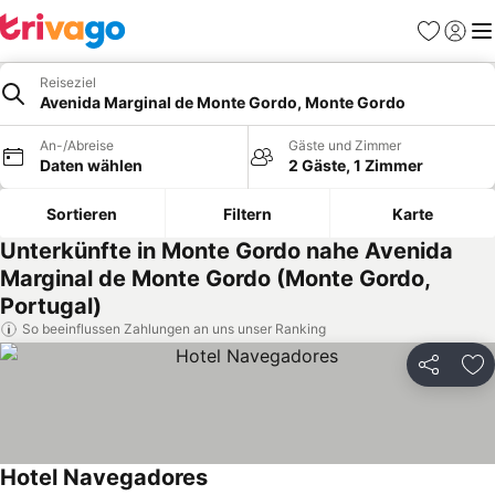
Favoriten
Einlog
Me
Reiseziel
Avenida Marginal de Monte Gordo, Monte Gordo
An-/Abreise
Gäste und Zimmer
Daten wählen
2 Gäste, 1 Zimmer
Sortieren
Filtern
Karte
Unterkünfte in Monte Gordo nahe Avenida
Marginal de Monte Gordo (Monte Gordo,
Portugal)
So beeinflussen Zahlungen an uns unser Ranking
Teilen
Zu
Hotel Navegadores