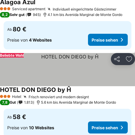
Alagoa Azul
Serviced apartment
Individuell eingerichtete Gästezimmer
3 Sterne
8,2
Sehr gut
945
4.1 km bis Avenida Marginal de Monte Gordo
80 €
Ab
Preise von
4 Websites
Preise sehen
Beliebte Wahl
Teilen
Zu
HOTEL DON DIEGO by Ĥ
Hotel
Frisch renoviert und modern designt
3 Sterne
7,8
Gut
1.813
5.6 km bis Avenida Marginal de Monte Gordo
58 €
Ab
Preise von
10 Websites
Preise sehen