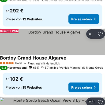
292 €
Ab
Preise von
12 Websites
Preise sehen
Beliebte Wahl
Teilen
Zu
Bordoy Grand House Algarve
Hotel
Flusslage mit Hafenblick
5 Sterne
9,3
Hervorragend
654
3.7 km bis Avenida Marginal de Monte Gordo
102 €
Ab
Preise von
15 Websites
Preise sehen
Teilen
Zu