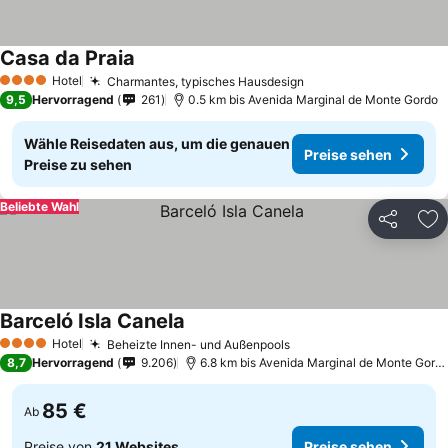
Casa da Praia
Hotel
Charmantes, typisches Hausdesign
4 Sterne
9,5
Hervorragend
261
0.5 km bis Avenida Marginal de Monte Gordo
Wähle Reisedaten aus, um die genauen
Preise sehen
Preise zu sehen
Beliebte Wahl
Teilen
Zu
Barceló Isla Canela
Hotel
Beheizte Innen- und Außenpools
4 Sterne
8,7
Hervorragend
9.206
6.8 km bis Avenida Marginal de Monte Gordo
85 €
Ab
Preise von
21 Websites
Preise sehen