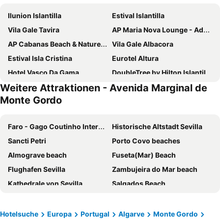
Ilunion Islantilla
Estival Islantilla
Vila Gale Tavira
AP Maria Nova Lounge - Adults Friendly
AP Cabanas Beach & Nature - Adults Friendly
Vila Gale Albacora
Estival Isla Cristina
Eurotel Altura
Hotel Vasco Da Gama
DoubleTree by Hilton Islantilla Beach Golf Resort
Weitere Attraktionen - Avenida Marginal de
TUI Blue Isla Cristina Palace - Adults Recommended
Hotel Alba
Monte Gordo
Meliá Isla Canela
Hotel Navegadores
Barceló Isla Canela
Smy Isla Cristina
Faro - Gago Coutinho Internationaler Flughafen
Historische Altstadt Sevilla
Playacanela
Ozadi Tavira Hotel
Sancti Petri
Porto Covo beaches
Puerto Antilla Grand Hotel
The Prime Energize
Almograve beach
Fuseta(Mar) Beach
Vila Galé Isla Canela
Baía Beach Hotel
Flughafen Sevilla
Zambujeira do Mar beach
Monte Gordo Hotel Apartamentos & Spa
Octant Praia Verde
Kathedrale von Sevilla
Salgados Beach
Alcazar Hotel & SPA
Pousada Vila Real de Santo António
Rocha beach
La Barrosa
Hotel Don Rodrigues
Residencial Marés
Dona Ana beach
Faro Beach
Hotelsuche
Europa
Portugal
Algarve
Monte Gordo
Pé na Areia - Guest House
Authentic Tavira Hotel