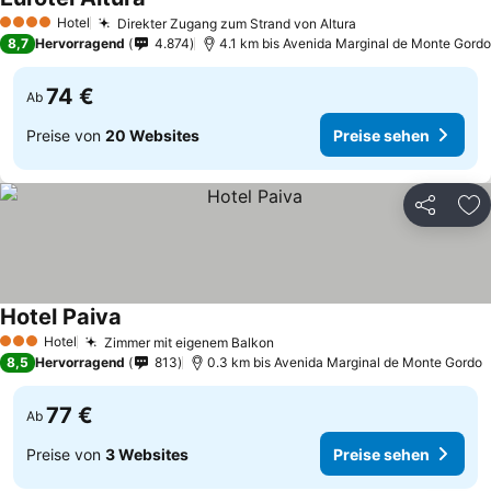
Hotel
Direkter Zugang zum Strand von Altura
4 Sterne
8,7
Hervorragend
4.874
4.1 km bis Avenida Marginal de Monte Gordo
74 €
Ab
Preise von
20 Websites
Preise sehen
Teilen
Zu
Hotel Paiva
Hotel
Zimmer mit eigenem Balkon
3 Sterne
8,5
Hervorragend
813
0.3 km bis Avenida Marginal de Monte Gordo
77 €
Ab
Preise von
3 Websites
Preise sehen