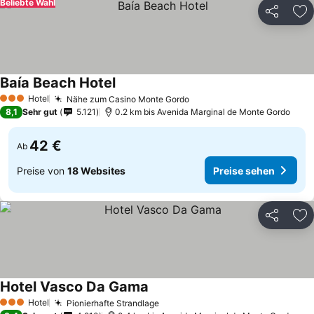
Beliebte Wahl
Teilen
Zu
Baía Beach Hotel
Hotel
Nähe zum Casino Monte Gordo
3 Sterne
8,1
Sehr gut
5.121
0.2 km bis Avenida Marginal de Monte Gordo
42 €
Ab
Preise von
18 Websites
Preise sehen
Teilen
Zu
Hotel Vasco Da Gama
Hotel
Pionierhafte Strandlage
3 Sterne