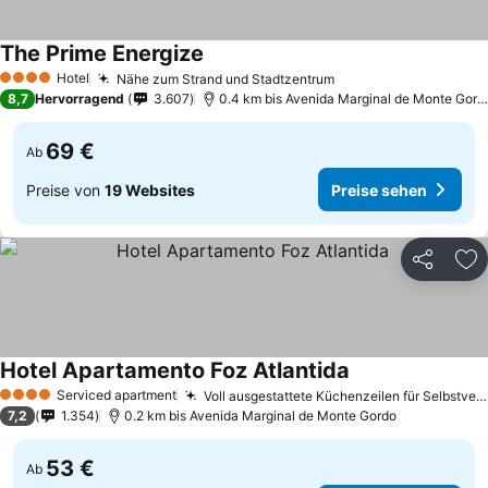
The Prime Energize
Hotel
Nähe zum Strand und Stadtzentrum
4 Sterne
8,7
Hervorragend
3.607
0.4 km bis Avenida Marginal de Monte Gordo
69 €
Ab
Preise von
19 Websites
Preise sehen
Teilen
Zu
Hotel Apartamento Foz Atlantida
Serviced apartment
Voll ausgestattete Küchenzeilen für Selbstversorger
4 Sterne
7,2
1.354
0.2 km bis Avenida Marginal de Monte Gordo
53 €
Ab