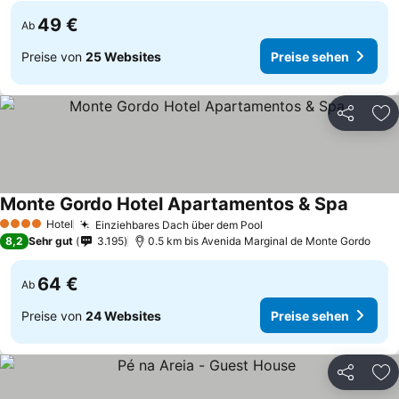
49 €
Ab
Preise von
25 Websites
Preise sehen
Teilen
Zu
Monte Gordo Hotel Apartamentos & Spa
Hotel
Einziehbares Dach über dem Pool
4 Sterne
8,2
Sehr gut
3.195
0.5 km bis Avenida Marginal de Monte Gordo
64 €
Ab
Preise von
24 Websites
Preise sehen
Teilen
Zu