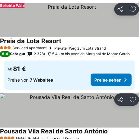
Beliebte Wahl
Teilen
Zu
Praia da Lota Resort
Serviced apartment
Privater Weg zum Lota Strand
3 Sterne
8,4
Sehr gut
2.328
5.4 km bis Avenida Marginal de Monte Gordo
81 €
Ab
Preise von
7 Websites
Preise sehen
Teilen
Zu
Pousada Vila Real de Santo António
Hotel
Nah an Natur und Spanien