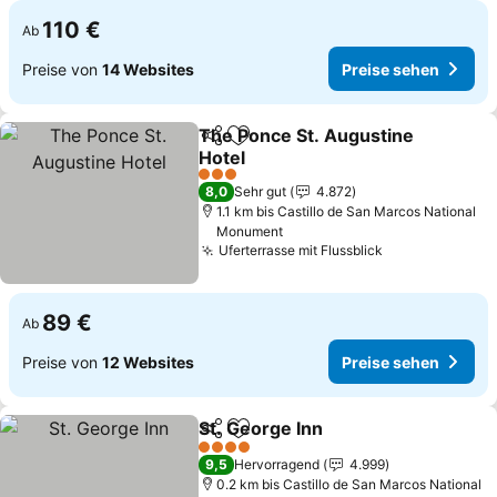
110 €
Ab
Preise von
14 Websites
Preise sehen
The Ponce St. Augustine
Teilen
Zu Favoriten hinzufügen
Hotel
3 Sterne
8,0
Sehr gut
4.872
1.1 km bis Castillo de San Marcos National
Monument
Uferterrasse mit Flussblick
89 €
Ab
Preise von
12 Websites
Preise sehen
St. George Inn
Teilen
Zu Favoriten hinzufügen
4 Sterne
9,5
Hervorragend
4.999
0.2 km bis Castillo de San Marcos National