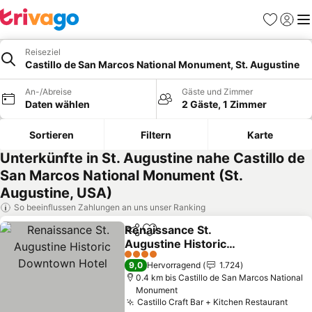
Favoriten
Einlog
Me
Reiseziel
Castillo de San Marcos National Monument, St. Augustine
An-/Abreise
Gäste und Zimmer
Daten wählen
2 Gäste, 1 Zimmer
Sortieren
Filtern
Karte
Unterkünfte in St. Augustine nahe Castillo de
San Marcos National Monument (St.
Augustine, USA)
So beeinflussen Zahlungen an uns unser Ranking
Renaissance St.
Teilen
Zu Favoriten hinzufügen
Augustine Historic
Downtown Hotel
4 Sterne
9,0
Hervorragend
1.724
0.4 km bis Castillo de San Marcos National
Monument
Castillo Craft Bar + Kitchen Restaurant