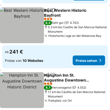
Best Western Historic
Teilen
Zu Favoriten hinzufügen
Bayfront
3 Sterne
8,3
Sehr gut
4.742
0.3 km bis Castillo de San Marcos National
Monument
Historische Lage an der Matanzas Bay
241 €
Ab
Preise von
10 Websites
Preise sehen
Hampton Inn St.
Teilen
Zu Favoriten hinzufügen
Augustine Downtown
Historic District
3 Sterne
8,7
Hervorragend
4.552
1.1 km bis Castillo de San Marcos National
Monument
Parkplatz vor Ort