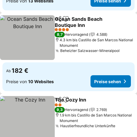
Preise von
13 Websites
Preise sehen
Ocean Sands Beach
Teilen
Zu Favoriten hinzufügen
Boutique Inn
4 Sterne
8,7
Hervorragend
4.588
4.3 km bis Castillo de San Marcos National
Monument
Beheizter Salzwasser-Mineralpool
182 €
Ab
Preise von
10 Websites
Preise sehen
The Cozy Inn
Teilen
Zu Favoriten hinzufügen
2 Sterne
9,3
Hervorragend
2.769
1.9 km bis Castillo de San Marcos National
Monument
Haustierfreundliche Unterkünfte