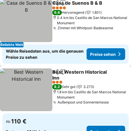
Casa de Suenos B & B
Teilen
Zu Favoriten hinzufügen
4 Sterne
9,6
Hervorragend
1.801
0.4 km bis Castillo de San Marcos National
Monument
Zimmer mit Whirlpool-Badewanne
Beliebte Wahl
Wähle Reisedaten aus, um die genauen
Preise sehen
Preise zu sehen
Best Western Historical
Teilen
Zu Favoriten hinzufügen
Inn
3 Sterne
8,2
Sehr gut
3.273
1.8 km bis Castillo de San Marcos National
Monument
Außenpool und Sonnenterrasse
110 €
Ab