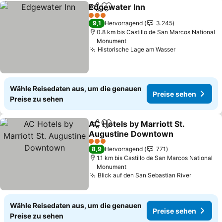
Edgewater Inn
Teilen
Zu Favoriten hinzufügen
3 Sterne
9,1
Hervorragend
3.245
0.8 km bis Castillo de San Marcos National
Monument
Historische Lage am Wasser
Wähle Reisedaten aus, um die genauen
Preise sehen
Preise zu sehen
AC Hotels by Marriott St.
Teilen
Zu Favoriten hinzufügen
Augustine Downtown
3 Sterne
8,9
Hervorragend
771
1.1 km bis Castillo de San Marcos National
Monument
Blick auf den San Sebastian River
Wähle Reisedaten aus, um die genauen
Preise sehen
Preise zu sehen