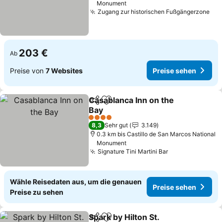
Monument
Zugang zur historischen Fußgängerzone
203 €
Ab
Preise von
7 Websites
Preise sehen
Casablanca Inn on the
Teilen
Zu Favoriten hinzufügen
Bay
4 Sterne
8,3
Sehr gut
3.149
0.3 km bis Castillo de San Marcos National
Monument
Signature Tini Martini Bar
Wähle Reisedaten aus, um die genauen
Preise sehen
Preise zu sehen
Spark by Hilton St.
Teilen