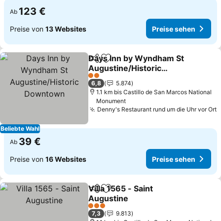
123 €
Ab
Preise von
13 Websites
Preise sehen
Days Inn by Wyndham St
Teilen
Zu Favoriten hinzufügen
Augustine/Historic
Downtown
2 Sterne
6,8
5.874
1.1 km bis Castillo de San Marcos National
Monument
Denny's Restaurant rund um die Uhr vor Ort
Beliebte Wahl
39 €
Ab
Preise von
16 Websites
Preise sehen
Villa 1565 - Saint
Teilen
Zu Favoriten hinzufügen
Augustine
3 Sterne
7,3
9.813