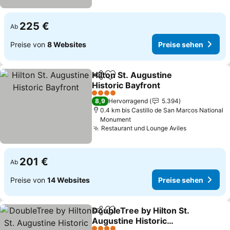
225 €
Ab
Preise von
8 Websites
Preise sehen
Hilton St. Augustine
Teilen
Zu Favoriten hinzufügen
Historic Bayfront
4 Sterne
8,9
Hervorragend
5.394
0.4 km bis Castillo de San Marcos National
Monument
Restaurant und Lounge Aviles
201 €
Ab
Preise von
14 Websites
Preise sehen
DoubleTree by Hilton St.
Teilen
Zu Favoriten hinzufügen
Augustine Historic