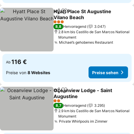
Hyatt Place St Augustine
Teilen
Zu Favoriten hinzufügen
Vilano Beach
3 Sterne
8,8
Hervorragend
3.047
2.8 km bis Castillo de San Marcos National
Monument
Michael’s gehobenes Restaurant
116 €
Ab
Preise von
8 Websites
Preise sehen
Oceanview Lodge - Saint
Teilen
Zu Favoriten hinzufügen
Augustine
2 Sterne
8,7
Hervorragend
3.295
2.9 km bis Castillo de San Marcos National
Monument
Private Whirlpools im Zimmer