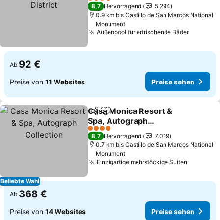
District
4 Sterne
8,7
Hervorragend
5.294
0.9 km bis Castillo de San Marcos National
Monument
Außenpool für erfrischende Bäder
92 €
Ab
Preise von
11 Websites
Preise sehen
Casa Monica Resort &
Teilen
Zu Favoriten hinzufügen
Spa, Autograph
Collection
4 Sterne
8,7
Hervorragend
7.019
0.7 km bis Castillo de San Marcos National
Monument
Einzigartige mehrstöckige Suiten
Beliebte Wahl
368 €
Ab
Preise von
14 Websites
Preise sehen