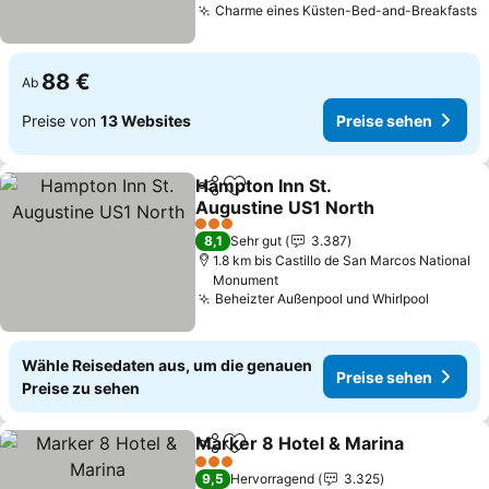
Charme eines Küsten-Bed-and-Breakfasts
88 €
Ab
Preise von
13 Websites
Preise sehen
Hampton Inn St.
Teilen
Zu Favoriten hinzufügen
Augustine US1 North
3 Sterne
8,1
Sehr gut
3.387
1.8 km bis Castillo de San Marcos National
Monument
Beheizter Außenpool und Whirlpool
Wähle Reisedaten aus, um die genauen
Preise sehen
Preise zu sehen
Marker 8 Hotel & Marina
Teilen
Zu Favoriten hinzufügen
3 Sterne
9,5
Hervorragend
3.325