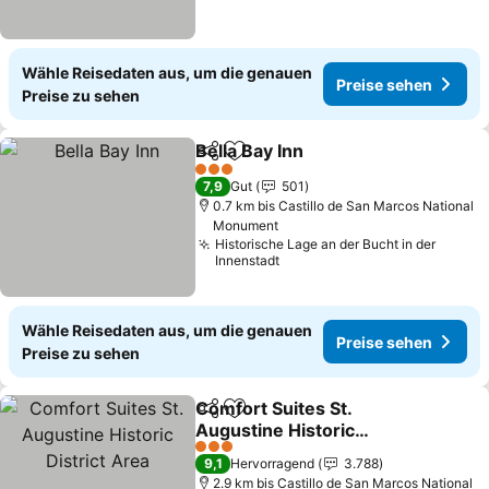
Wähle Reisedaten aus, um die genauen
Preise sehen
Preise zu sehen
Bella Bay Inn
Teilen
Zu Favoriten hinzufügen
3 Sterne
7,9
Gut
501
0.7 km bis Castillo de San Marcos National
Monument
Historische Lage an der Bucht in der
Innenstadt
Wähle Reisedaten aus, um die genauen
Preise sehen
Preise zu sehen
Comfort Suites St.
Teilen
Zu Favoriten hinzufügen
Augustine Historic
District Area
3 Sterne
9,1
Hervorragend
3.788
2.9 km bis Castillo de San Marcos National