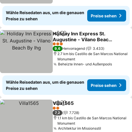
Wähle Reisedaten aus, um die genauen
Preise sehen
Preise zu sehen
Holiday Inn Express St.
Teilen
Zu Favoriten hinzufügen
Augustine - Vilano Beach
By Ihg
3 Sterne
9,6
Hervorragend
3.433
2.7 km bis Castillo de San Marcos National
Monument
Beheizte Innen- und Außenpools
Wähle Reisedaten aus, um die genauen
Preise sehen
Preise zu sehen
Villa1565
Teilen
Zu Favoriten hinzufügen
2 Sterne
7,2
7.728
1.1 km bis Castillo de San Marcos National
Monument
Architektur im Missionsstil