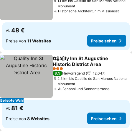
1.1 km bis Castillo de San Marcos National
Monument
Historische Architektur im Missionsstil
48 €
Ab
Preise von
11 Websites
Preise sehen
Quality Inn St Augustine
Teilen
Zu Favoriten hinzufügen
Historic District Area
3 Sterne
8,5
Hervorragend
12.047
2.5 km bis Castillo de San Marcos National
Monument
Außenpool und Sonnenterrasse
Beliebte Wahl
81 €
Ab
Preise von
8 Websites
Preise sehen