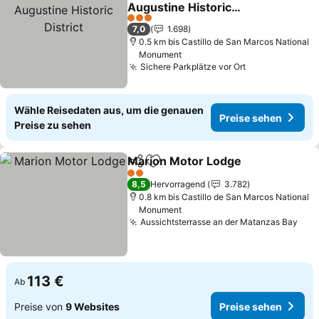
Zu Favoriten hinzufügen
Augustine Historic
District
3 Sterne
7,0
1.698
0.5 km bis Castillo de San Marcos National
Monument
Sichere Parkplätze vor Ort
Wähle Reisedaten aus, um die genauen
Preise sehen
Preise zu sehen
Marion Motor Lodge
Teilen
Zu Favoriten hinzufügen
2 Sterne
8,5
Hervorragend
3.782
0.8 km bis Castillo de San Marcos National
Monument
Aussichtsterrasse an der Matanzas Bay
113 €
Ab
Preise von
9 Websites
Preise sehen