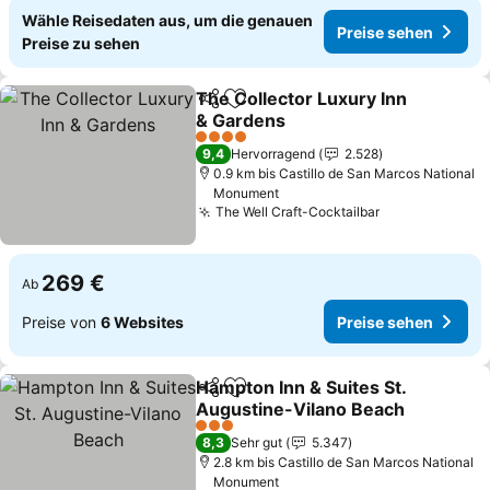
Wähle Reisedaten aus, um die genauen
Preise sehen
Preise zu sehen
The Collector Luxury Inn
Teilen
Zu Favoriten hinzufügen
& Gardens
4 Sterne
9,4
Hervorragend
2.528
0.9 km bis Castillo de San Marcos National
Monument
The Well Craft-Cocktailbar
269 €
Ab
Preise von
6 Websites
Preise sehen
Hampton Inn & Suites St.
Teilen
Zu Favoriten hinzufügen
Augustine-Vilano Beach
3 Sterne
8,3
Sehr gut
5.347
2.8 km bis Castillo de San Marcos National
Monument