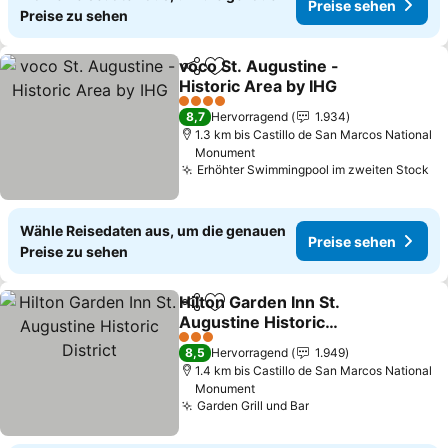
Preise sehen
Preise zu sehen
voco St. Augustine -
Teilen
Zu Favoriten hinzufügen
Historic Area by IHG
4 Sterne
8,7
Hervorragend
1.934
1.3 km bis Castillo de San Marcos National
Monument
Erhöhter Swimmingpool im zweiten Stock
Wähle Reisedaten aus, um die genauen
Preise sehen
Preise zu sehen
Hilton Garden Inn St.
Teilen
Zu Favoriten hinzufügen
Augustine Historic
District
3 Sterne
8,5
Hervorragend
1.949
1.4 km bis Castillo de San Marcos National
Monument
Garden Grill und Bar