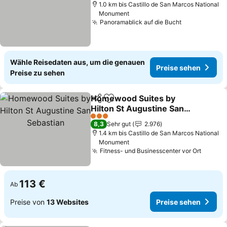
1.0 km bis Castillo de San Marcos National
Monument
Panoramablick auf die Bucht
Wähle Reisedaten aus, um die genauen
Preise sehen
Preise zu sehen
Homewood Suites by
Teilen
Zu Favoriten hinzufügen
Hilton St Augustine San
Sebastian
3 Sterne
8,3
Sehr gut
2.976
1.4 km bis Castillo de San Marcos National
Monument
Fitness- und Businesscenter vor Ort
113 €
Ab
Preise von
13 Websites
Preise sehen