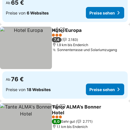
65 €
Ab
Preise von
6 Websites
Preise sehen
Hotel Europa
Teilen
Zu Favoriten hinzufügen
3 Sterne
7,4
2.183
1.9 km bis Endenich
Sonnenterrasse und Solariumzugang
76 €
Ab
Preise von
18 Websites
Preise sehen
Tante ALMA's Bonner
Teilen
Zu Favoriten hinzufügen
Hotel
3 Sterne
8,0
Sehr gut
2.771
1.1 km bis Endenich