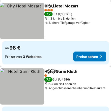
City Hotel Mozart
Teilen
Zu Favoriten hinzufügen
3 Sterne
7,7
Gut
1.695
1.3 km bis Endenich
Sichere Tiefgarage verfügbar
98 €
Ab
Preise von
3 Websites
Preise sehen
Hotel Garni Kluth
Teilen
Zu Favoriten hinzufügen
1 Sterne
7,7
Gut
516
2.3 km bis Endenich
Angeschlossene Weinbar und Restaurant