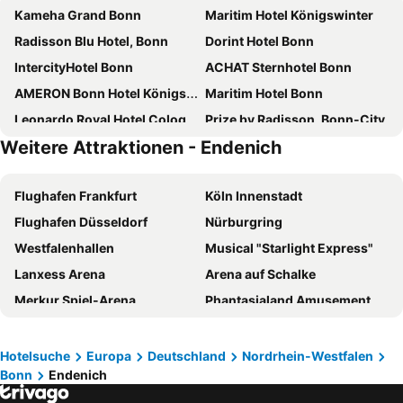
Kameha Grand Bonn
Maritim Hotel Königswinter
Radisson Blu Hotel, Bonn
Dorint Hotel Bonn
IntercityHotel Bonn
ACHAT Sternhotel Bonn
AMERON Bonn Hotel Königshof
Maritim Hotel Bonn
Leonardo Royal Hotel Cologne Bonn Airport
Prize by Radisson, Bonn-City
Weitere Attraktionen - Endenich
Hotel the YARD Bad Honnef
Steigenberger Icon Grandhotel & Spa Petersberg
Holiday Inn Express Cologne - Troisdorf By Ihg
H+ Hotel Köln Brühl
Flughafen Frankfurt
Köln Innenstadt
Moxy Cologne Bonn Airport
ibis Styles Cologne Airport Troisdorf
Flughafen Düsseldorf
Nürburgring
LOGINN Hotel Köln Airport
Dorint Venusberg Bonn
Westfalenhallen
Musical "Starlight Express"
Rheinhotel Dreesen
Insel Hotel
Lanxess Arena
Arena auf Schalke
Domicil Hotel Bonn
&REPEAT Köln Airport
Merkur Spiel-Arena
Phantasialand Amusement Park
Motel One Bonn-Beethoven
Leonardo Hotel Köln Bonn Airport
Kölner Dom
Messe Köln
Clostermanns Hof
Garner Hotel Cologne Porz - Airport By Ihg
Düsseldorf Altstadt
Messe Düsseldorf
acora Bonn Living the City
ibis budget Bonn Sud Konigswinter
Hotelsuche
Europa
Deutschland
Nordrhein-Westfalen
Bonn
Endenich
Hauptbahnhof Düsseldorf
CentrO Oberhausen
B&B Hotel Köln-Troisdorf
Friendly Cityhotel Oktopus