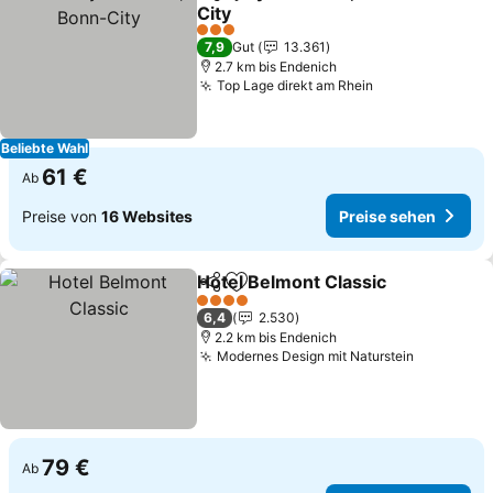
Teilen
Zu Favoriten hinzufügen
City
3 Sterne
7,9
Gut
13.361
2.7 km bis Endenich
Top Lage direkt am Rhein
Beliebte Wahl
61 €
Ab
Preise von
16 Websites
Preise sehen
Hotel Belmont Classic
Teilen
Zu Favoriten hinzufügen
4 Sterne
6,4
2.530
2.2 km bis Endenich
Modernes Design mit Naturstein
79 €
Ab