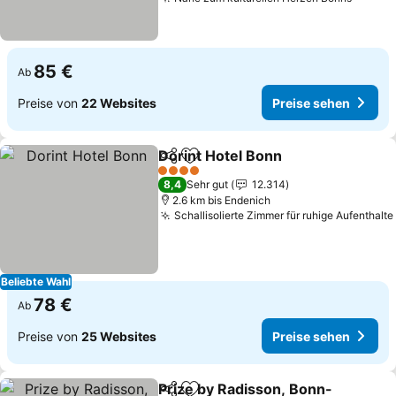
85 €
Ab
Preise von
22 Websites
Preise sehen
Dorint Hotel Bonn
Teilen
Zu Favoriten hinzufügen
4 Sterne
8,4
Sehr gut
12.314
2.6 km bis Endenich
Schallisolierte Zimmer für ruhige Aufenthalte
Beliebte Wahl
78 €
Ab
Preise von
25 Websites
Preise sehen
Prize by Radisson, Bonn-