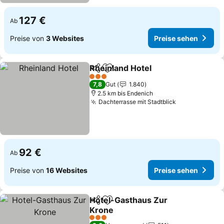
127 €
Ab
Preise von
3 Websites
Preise sehen
Rheinland Hotel
Teilen
Zu Favoriten hinzufügen
3 Sterne
7,8
Gut
1.840
2.5 km bis Endenich
Dachterrasse mit Stadtblick
92 €
Ab
Preise von
16 Websites
Preise sehen
Hotel-Gasthaus Zur
Teilen
Zu Favoriten hinzufügen
Krone
3 Sterne