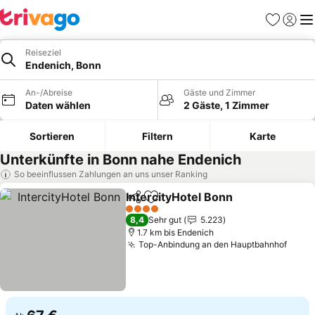
Favoriten
Einlog
Me
Reiseziel
Endenich, Bonn
An-/Abreise
Gäste und Zimmer
Daten wählen
2 Gäste, 1 Zimmer
Sortieren
Filtern
Karte
Unterkünfte in Bonn nahe Endenich
So beeinflussen Zahlungen an uns unser Ranking
IntercityHotel Bonn
Teilen
Zu Favoriten hinzufügen
4 Sterne
8,4
Sehr gut
5.223
1.7 km bis Endenich
Top-Anbindung an den Hauptbahnhof