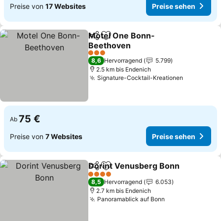
Preise von
17 Websites
Preise sehen
Motel One Bonn-
Teilen
Zu Favoriten hinzufügen
Beethoven
3 Sterne
8,6
Hervorragend
5.799
2.5 km bis Endenich
Signature-Cocktail-Kreationen
75 €
Ab
Preise von
7 Websites
Preise sehen
Dorint Venusberg Bonn
Teilen
Zu Favoriten hinzufügen
4 Sterne
8,5
Hervorragend
6.053
2.7 km bis Endenich
Panoramablick auf Bonn