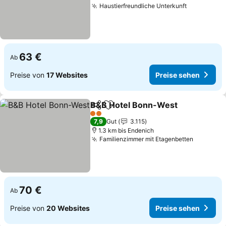
Haustierfreundliche Unterkunft
63 €
Ab
Preise von
17 Websites
Preise sehen
B&B Hotel Bonn-West
Teilen
Zu Favoriten hinzufügen
2 Sterne
7,9
Gut
3.115
1.3 km bis Endenich
Familienzimmer mit Etagenbetten
70 €
Ab
Preise von
20 Websites
Preise sehen