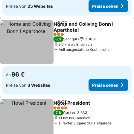
Preise von
25 Websites
Preise sehen
Home and Coliving Bonn I
Teilen
Zu Favoriten hinzufügen
Aparthotel
3 Sterne
8,3
Sehr gut
1.006
2.0 km bis Endenich
Voll ausgestattete Kochnischen
96 €
Ab
Preise von
3 Websites
Preise sehen
Hotel President
Teilen
Zu Favoriten hinzufügen
4 Sterne
7,8
Gut
3.633
1.1 km bis Endenich
Direkter Zugang zur Tiefgarage