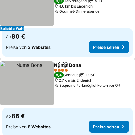
9,0
Hervorragend
511
4.6 km bis Endenich
Gourmet-Dinnerabende
Beliebte Wahl
80 €
Ab
Preise von
3 Websites
Preise sehen
Numa Bona
Teilen
Zu Favoriten hinzufügen
4 Sterne
8,4
Sehr gut
1.961
2.7 km bis Endenich
Bequeme Parkmöglichkeiten vor Ort
86 €
Ab
Preise von
8 Websites
Preise sehen