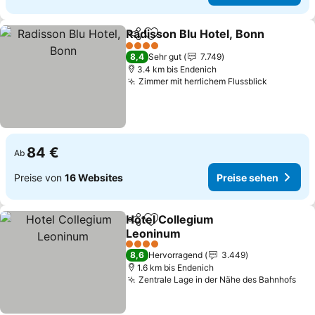
Radisson Blu Hotel, Bonn
Teilen
Zu Favoriten hinzufügen
4 Sterne
8,4
Sehr gut
7.749
3.4 km bis Endenich
Zimmer mit herrlichem Flussblick
84 €
Ab
Preise von
16 Websites
Preise sehen
Hotel Collegium
Teilen
Zu Favoriten hinzufügen
Leoninum
4 Sterne
8,6
Hervorragend
3.449
1.6 km bis Endenich
Zentrale Lage in der Nähe des Bahnhofs