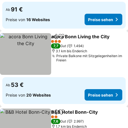
91 €
Ab
Preise von
16 Websites
Preise sehen
acora Bonn Living the City
Teilen
Zu Favoriten hinzufügen
3 Sterne
7,7
Gut
1.494
3.1 km bis Endenich
Private Balkone mit Sitzgelegenheiten im
Freien
53 €
Ab
Preise von
20 Websites
Preise sehen
B&B Hotel Bonn-City
Teilen
Zu Favoriten hinzufügen
2 Sterne
7,6
Gut
2.997
1.7 km bis Endenich