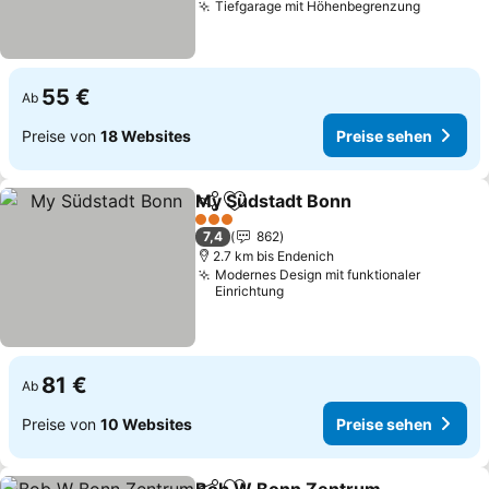
Tiefgarage mit Höhenbegrenzung
55 €
Ab
Preise von
18 Websites
Preise sehen
My Südstadt Bonn
Teilen
Zu Favoriten hinzufügen
3 Sterne
7,4
862
2.7 km bis Endenich
Modernes Design mit funktionaler
Einrichtung
81 €
Ab
Preise von
10 Websites
Preise sehen