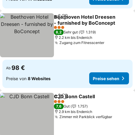
Beethoven Hotel Dreesen
Teilen
Zu Favoriten hinzufügen
- furnished by BoConcept
3 Sterne
8,2
Sehr gut
1.319
2.2 km bis Endenich
Zugang zum Fitnesscenter
98 €
Ab
Preise von
8 Websites
Preise sehen
CJD Bonn Castell
Teilen
Zu Favoriten hinzufügen
3 Sterne
7,6
Gut
1.757
2.9 km bis Endenich
Zimmer mit Parkblick verfügbar