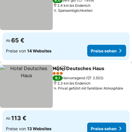
8,0
Sehr gut
1.939
2.4 km bis Endenich
Speisemöglichkeiten
65 €
Ab
Preise von
14 Websites
Preise sehen
Hotel Deutsches Haus
Teilen
Zu Favoriten hinzufügen
3 Sterne
9,1
Hervorragend
2.502
2.3 km bis Endenich
Privat geführt mit familiärer Atmosphäre
113 €
Ab
Preise von
13 Websites
Preise sehen