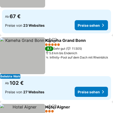
67 €
Ab
Preise von
23 Websites
Preise sehen
Kameha Grand Bonn
Teilen
Zu Favoriten hinzufügen
5 Sterne
8,1
Sehr gut
11.505
5.6 km bis Endenich
Infinity-Pool auf dem Dach mit Rheinblick
Beliebte Wahl
102 €
Ab
Preise von
27 Websites
Preise sehen
Hotel Aigner
Teilen
Zu Favoriten hinzufügen