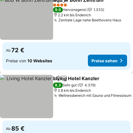
Bob W Bonn Zentrum
Teilen
Zu Favoriten hinzufügen
4 Sterne
9,0
Hervorragend
1.333
2.2 km bis Endenich
Zentrale Lage nahe Beethovens Haus
72 €
Ab
Preise von
10 Websites
Preise sehen
Living Hotel Kanzler
Teilen
Zu Favoriten hinzufügen
8,3
Sehr gut
4.376
2.8 km bis Endenich
Wellnessbereich mit Sauna und Fitnessraum
85 €
Ab