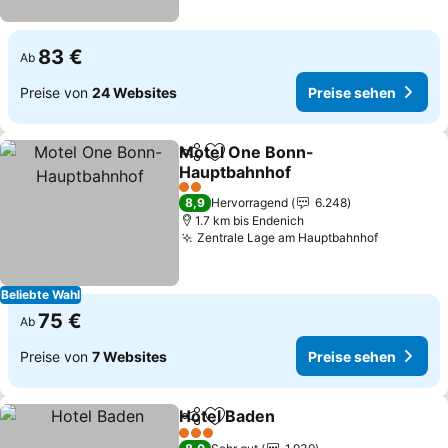
83 €
Ab
Preise von
24 Websites
Preise sehen
Motel One Bonn-
Teilen
Zu Favoriten hinzufügen
Hauptbahnhof
2 Sterne
8,9
Hervorragend
6.248
1.7 km bis Endenich
Zentrale Lage am Hauptbahnhof
Beliebte Wahl
75 €
Ab
Preise von
7 Websites
Preise sehen
Hotel Baden
Teilen
Zu Favoriten hinzufügen
3 Sterne