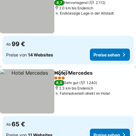
3 Sterne
8,7
Hervorragend
2.112
2.0 km bis Endenich
Erstklassige Lage in der Altstadt
99 €
Ab
Preise von
14 Websites
Preise sehen
Hotel Mercedes
Teilen
Zu Favoriten hinzufügen
3 Sterne
8,0
Sehr gut
1.240
2.3 km bis Endenich
Fahrradverleih direkt im Hotel
65 €
Ab
Preise von
11 Websites
Preise sehen