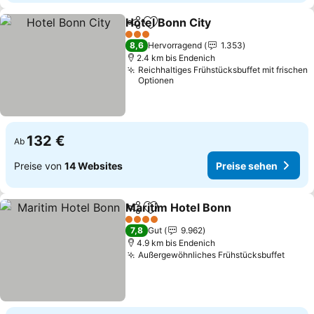
Hotel Bonn City
Teilen
Zu Favoriten hinzufügen
3 Sterne
8,6
Hervorragend
1.353
2.4 km bis Endenich
Reichhaltiges Frühstücksbuffet mit frischen
Optionen
132 €
Ab
Preise von
14 Websites
Preise sehen
Maritim Hotel Bonn
Teilen
Zu Favoriten hinzufügen
4 Sterne
7,8
Gut
9.962
4.9 km bis Endenich
Außergewöhnliches Frühstücksbuffet