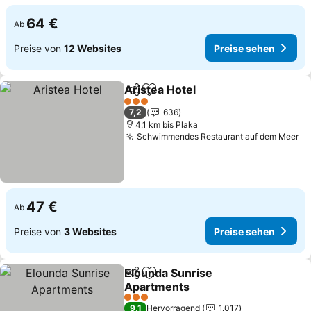
64 €
Ab
Preise von
12 Websites
Preise sehen
Aristea Hotel
Teilen
Zu Favoriten hinzufügen
Preise sehen
3 Sterne
7,2
636
4.1 km bis Plaka
Schwimmendes Restaurant auf dem Meer
Pr
47 €
Ab
Preise von
3 Websites
Preise sehen
Elounda Sunrise
Teilen
Zu Favoriten hinzufügen
Apartments
Preise sehen
3 Sterne
9,1
Hervorragend
1.017