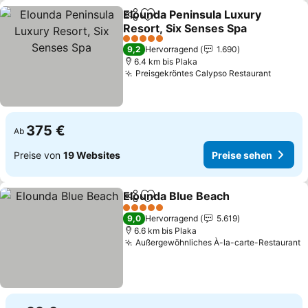
Elounda Peninsula Luxury
Teilen
Zu Favoriten hinzufügen
Resort, Six Senses Spa
Preise sehen
5 Sterne
9,2
Hervorragend
1.690
6.4 km bis Plaka
Preisgekröntes Calypso Restaurant
Preise
375 €
Ab
Preise von
19 Websites
Preise sehen
Elounda Blue Beach
Teilen
Zu Favoriten hinzufügen
Preise
5 Sterne
9,0
Hervorragend
5.619
6.6 km bis Plaka
Außergewöhnliches À-la-carte-Restaurant
P