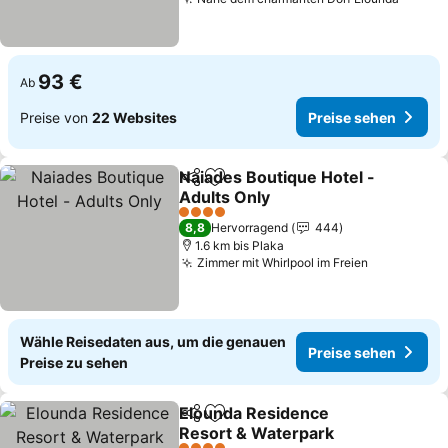
Preise
93 €
Ab
Preise von
22 Websites
Preise sehen
Naiades Boutique Hotel -
Teilen
Zu Favoriten hinzufügen
Adults Only
Preise sehen
4 Sterne
8,8
Hervorragend
444
1.6 km bis Plaka
Zimmer mit Whirlpool im Freien
Preise seh
Wähle Reisedaten aus, um die genauen
Preise sehen
Preise zu sehen
Elounda Residence
Teilen
Zu Favoriten hinzufügen
Resort & Waterpark