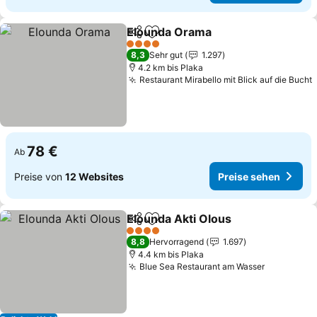
Elounda Orama
Teilen
Zu Favoriten hinzufügen
Preise seh
4 Sterne
8,3
Sehr gut
1.297
4.2 km bis Plaka
Restaurant Mirabello mit Blick auf die Bucht
78 €
Ab
Preise von
12 Websites
Preise sehen
Elounda Akti Olous
Teilen
Zu Favoriten hinzufügen
Preise 
4 Sterne
8,8
Hervorragend
1.697
4.4 km bis Plaka
Blue Sea Restaurant am Wasser
Preise se