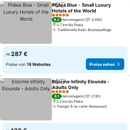
Phāea Blue - Small Luxury
Teilen
Zu Favoriten hinzufügen
Hotels of the World
Preise sehen
5 Sterne
9,2
Hervorragend
4.082
0.7 km bis Plaka
Traditionelle Kaiki-Bootsausflüge
Preise s
287 €
Ab
Preise von
18 Websites
Preise sehen
Enorme Infinity Elounda -
Teilen
Zu Favoriten hinzufügen
Adults Only
Preise sehen
5 Sterne
9,1
Hervorragend
2.181
2.2 km bis Plaka
Panigiri À-la-carte-Restaurant
Preise seh