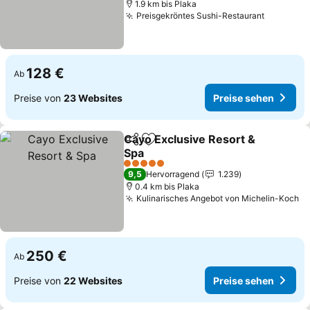
1.9 km bis Plaka
Preisgekröntes Sushi-Restaurant
Preise s
128 €
Ab
Preise von
23 Websites
Preise sehen
Cayo Exclusive Resort &
Teilen
Zu Favoriten hinzufügen
Spa
Preise sehen
5 Sterne
9,5
Hervorragend
1.239
0.4 km bis Plaka
Kulinarisches Angebot von Michelin-Koch
Pr
250 €
Ab
Preise von
22 Websites
Preise sehen