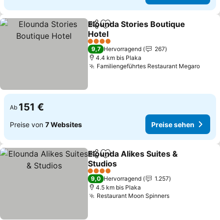
Elounda Stories Boutique
Teilen
Zu Favoriten hinzufügen
Hotel
Preise sehen
4 Sterne
9,7
Hervorragend
267
4.4 km bis Plaka
Familiengeführtes Restaurant Megaro
Preis
151 €
Ab
Preise von
7 Websites
Preise sehen
Elounda Alikes Suites &
Teilen
Zu Favoriten hinzufügen
Studios
Preise sehen
4 Sterne
9,0
Hervorragend
1.257
4.5 km bis Plaka
Restaurant Moon Spinners
Preise sehen