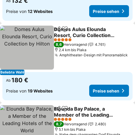
132 €
Ab
Preise von
12 Websites
Preise sehen
Domes Aulus Elounda
Teilen
Zu Favoriten hinzufügen
Resort, Curio Collection
by Hilton
Preise sehen
5 Sterne
8,6
Hervorragend
4.761
2.4 km bis Plaka
Amphitheater-Design mit Panoramablick
Pre
Beliebte Wahl
180 €
Ab
Preise von
19 Websites
Preise sehen
Elounda Bay Palace, a
Teilen
Zu Favoriten hinzufügen
Member of the Leading
Hotels of the World
Preise sehen
5 Sterne
8,7
Hervorragend
2.480
5.1 km bis Plaka
Nahe dem charmanten Dorf Elounda