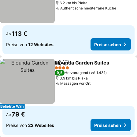
6.2 km bis Plaka
Authentische mediterrane Küche
Preise s
113 €
Ab
Preise von
12 Websites
Preise sehen
Elounda Garden Suites
Teilen
Zu Favoriten hinzufügen
Pre
4 Sterne
9,5
Hervorragend
1.431
3.9 km bis Plaka
Massagen vor Ort
Preise sehen
Beliebte Wahl
79 €
Ab
Preise von
22 Websites
Preise sehen