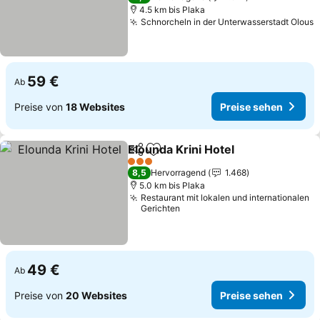
4.5 km bis Plaka
Schnorcheln in der Unterwasserstadt Olous
P
59 €
Ab
Preise von
18 Websites
Preise sehen
Elounda Krini Hotel
Teilen
Zu Favoriten hinzufügen
Preise 
3 Sterne
8,5
Hervorragend
1.468
5.0 km bis Plaka
Restaurant mit lokalen und internationalen
Gerichten
49 €
Ab
Preise von
20 Websites
Preise sehen