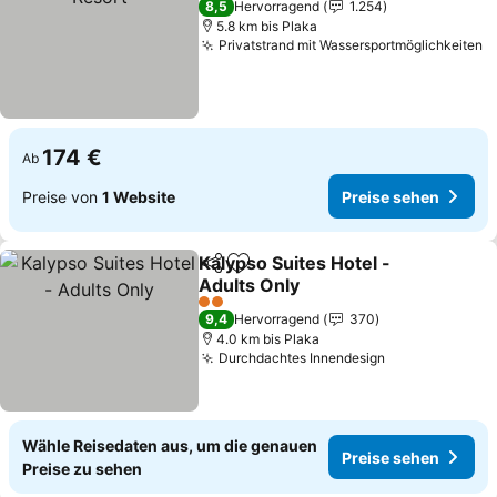
8,5
Hervorragend
1.254
5.8 km bis Plaka
Privatstrand mit Wassersportmöglichkeiten
P
174 €
Ab
Preise von
1 Website
Preise sehen
Kalypso Suites Hotel -
Teilen
Zu Favoriten hinzufügen
Adults Only
Preise sehen
2 Sterne
9,4
Hervorragend
370
4.0 km bis Plaka
Durchdachtes Innendesign
Preise sehen
Wähle Reisedaten aus, um die genauen
Preise sehen
Preise zu sehen