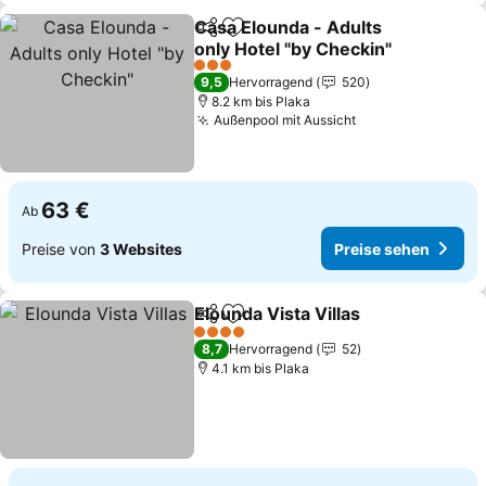
Casa Elounda - Adults
Teilen
Zu Favoriten hinzufügen
only Hotel "by Checkin"
Preise sehen
3 Sterne
9,5
Hervorragend
520
8.2 km bis Plaka
Außenpool mit Aussicht
Preise sehen
63 €
Ab
Preise von
3 Websites
Preise sehen
Elounda Vista Villas
Teilen
Zu Favoriten hinzufügen
Preise
4 Sterne
8,7
Hervorragend
52
4.1 km bis Plaka