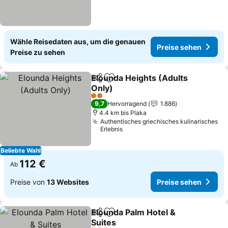
Wähle Reisedaten aus, um die genauen
Preise sehen
Preise zu sehen
Elounda Heights (Adults
Teilen
Zu Favoriten hinzufügen
Only)
Preise sehen
2 Sterne
9,7
Hervorragend
1.886
4.4 km bis Plaka
Authentisches griechisches kulinarisches
Erlebnis
Beliebte Wahl
112 €
Ab
Preise von
13 Websites
Preise sehen
Elounda Palm Hotel &
Teilen
Zu Favoriten hinzufügen
Suites