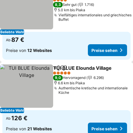
Preise sehen
4 Sterne
8,3
Sehr gut
1.716
5.0 km bis Plaka
Vielfältiges internationales und griechisches
Buffet
Beliebte Wahl
87 €
Ab
Preise von
12 Websites
Preise sehen
TUI BLUE Elounda Village
Teilen
Zu Favoriten hinzufügen
P
5 Sterne
9,0
Hervorragend
6.296
6.6 km bis Plaka
Authentische kretische und internationale
Küche
Beliebte Wahl
126 €
Ab
Preise von
21 Websites
Preise sehen