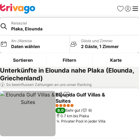
Favoriten
Einlog
Me
Reiseziel
Plaka, Elounda
An-/Abreise
Gäste und Zimmer
Daten wählen
2 Gäste, 1 Zimmer
Sortieren
Filtern
Karte
Unterkünfte in Elounda nahe Plaka (Elounda,
Griechenland)
So beeinflussen Zahlungen an uns unser Ranking
Elounda Gulf Villas &
Teilen
Zu Favoriten hinzufügen
Suites
Preise sehen
5 Sterne
8,0
Sehr gut
6
0.7 km bis Plaka
Privater Pool in jeder Villa
Preise sehen