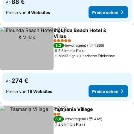
88 €
Ab
Preise von
4 Websites
Preise sehen
Elounda Beach Hotel &
Teilen
Zu Favoriten hinzufügen
Villas
Preise sehen
5 Sterne
9,2
Hervorragend
1.866
5.6 km bis Plaka
Vielfältige kulinarische Erlebnisse
Preise s
274 €
Ab
Preise von
19 Websites
Preise sehen
Tasmania Village
Teilen
Zu Favoriten hinzufügen
Preise se
2 Sterne
8,8
Hervorragend
449
2.6 km bis Plaka