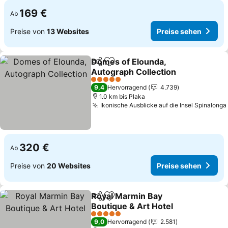
169 €
Ab
Preise von
13 Websites
Preise sehen
Domes of Elounda,
Teilen
Zu Favoriten hinzufügen
Autograph Collection
Preise sehen
5 Sterne
9,4
Hervorragend
4.739
1.0 km bis Plaka
Ikonische Ausblicke auf die Insel Spinalonga
320 €
Ab
Preise von
20 Websites
Preise sehen
Royal Marmin Bay
Teilen
Zu Favoriten hinzufügen
Boutique & Art Hotel
Preise sehen
5 Sterne
9,0
Hervorragend
2.581