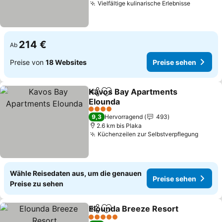
Vielfältige kulinarische Erlebnisse
Preise s
214 €
Ab
Preise von
18 Websites
Preise sehen
Kavos Bay Apartments
Teilen
Zu Favoriten hinzufügen
Elounda
Preise sehen
4 Sterne
9,3
Hervorragend
493
2.6 km bis Plaka
Küchenzeilen zur Selbstverpflegung
Preise
Wähle Reisedaten aus, um die genauen
Preise sehen
Preise zu sehen
Elounda Breeze Resort
Teilen
Zu Favoriten hinzufügen
Pre
5 Sterne