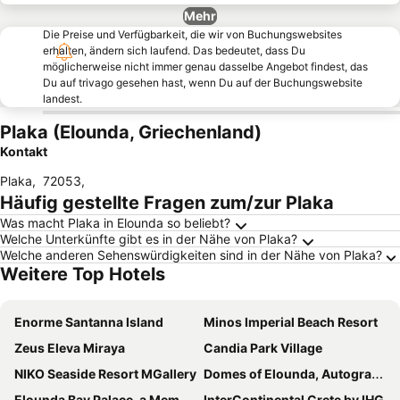
Mehr
Die Preise und Verfügbarkeit, die wir von Buchungswebsites
erhalten, ändern sich laufend. Das bedeutet, dass Du
möglicherweise nicht immer genau dasselbe Angebot findest, das
Du auf trivago gesehen hast, wenn Du auf der Buchungswebsite
landest.
Plaka (Elounda, Griechenland)
Kontakt
Plaka
,
72053
,
Häufig gestellte Fragen zum/zur Plaka
Was macht Plaka in Elounda so beliebt?
Welche Unterkünfte gibt es in der Nähe von Plaka?
Welche anderen Sehenswürdigkeiten sind in der Nähe von Plaka?
Weitere Top Hotels
Enorme Santanna Island
Minos Imperial Beach Resort
Zeus Eleva Miraya
Candia Park Village
NIKO Seaside Resort MGallery
Domes of Elounda, Autograph Collection
Elounda Bay Palace, a Member of the Leading Hotels of the World
InterContinental Crete by IHG