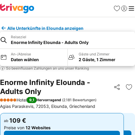
Favoriten
Einlog
Me
Alle Unterkünfte in Elounda anzeigen
Reiseziel
Enorme Infinity Elounda - Adults Only
An-/Abreise
Gäste und Zimmer
Daten wählen
2 Gäste, 1 Zimmer
So beeinflussen Zahlungen an uns unser Ranking
Enorme Infinity Elounda -
Adults Only
Teilen
Zu
Hotel
9,1
Hervorragend
(
2.181 Bewertungen
)
5 Sterne
Agias Paraskevis, 72053, Elounda, Griechenland
109 €
109 €
ab
ab
Preise von
12 Websites
Preise von
12 Websites