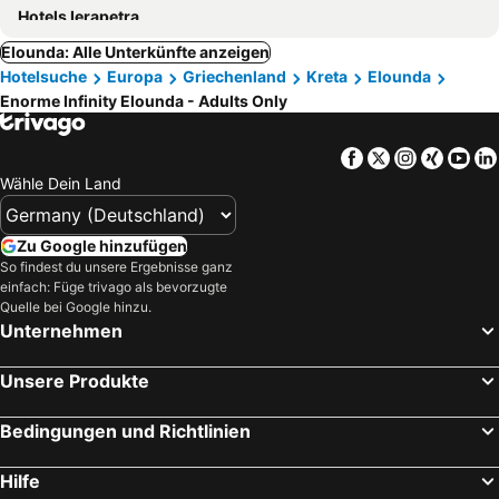
Hotels Ierapetra
Elounda: Alle Unterkünfte anzeigen
Hotelsuche
Europa
Griechenland
Kreta
Elounda
Enorme Infinity Elounda - Adults Only
Facebook
Twitter
Instagra
Xing
Yo
Wähle Dein Land
Zu Google hinzufügen
So findest du unsere Ergebnisse ganz
einfach: Füge trivago als bevorzugte
Quelle bei Google hinzu.
Unternehmen
Unsere Produkte
Bedingungen und Richtlinien
Hilfe