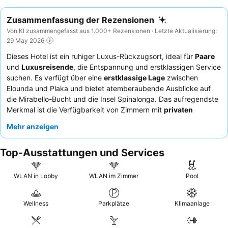
Zusammenfassung der Rezensionen
Von KI zusammengefasst aus 1.000+ Rezensionen · Letzte Aktualisierung:
29 May 2026
Dieses Hotel ist ein ruhiger Luxus-Rückzugsort, ideal für
Paare
und
Luxusreisende
, die Entspannung und erstklassigen Service
suchen. Es verfügt über eine
erstklassige Lage
zwischen
Elounda und Plaka und bietet atemberaubende Ausblicke auf
die Mirabello-Bucht und die Insel Spinalonga. Das aufregendste
Merkmal ist die Verfügbarkeit von Zimmern mit
privaten
Whirlpools oder Tauchbecken
, die ein luxuriöses und intimes
Mehr anzeigen
Erlebnis bieten. Die Gäste loben durchweg das
aufmerksame
und freundliche Personal
und das
reichhaltige
Top-Ausstattungen und Services
Frühstücksbuffet
mit frischen Optionen. Für das beste Erlebnis
sollten Sie ein Zimmer in einer höheren Etage anfragen, um mehr
Privatsphäre und einen uneingeschränkten Meerblick zu
WLAN in Lobby
WLAN im Zimmer
Pool
genießen.
Wellness
Parkplätze
Klimaanlage