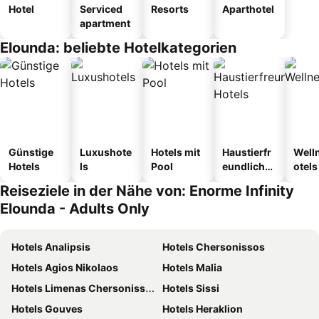
Hotel
Serviced
Resorts
Aparthotel
apartment
Elounda: beliebte Hotelkategorien
Günstige
Luxushote
Hotels mit
Haustierfr
Well
Hotels
ls
Pool
eundliche
otels
Hotels
Reiseziele in der Nähe von: Enorme Infinity
Elounda - Adults Only
Hotels Analipsis
Hotels Chersonissos
Hotels Agios Nikolaos
Hotels Malia
Hotels Limenas Chersonissos
Hotels Sissi
Hotels Gouves
Hotels Heraklion