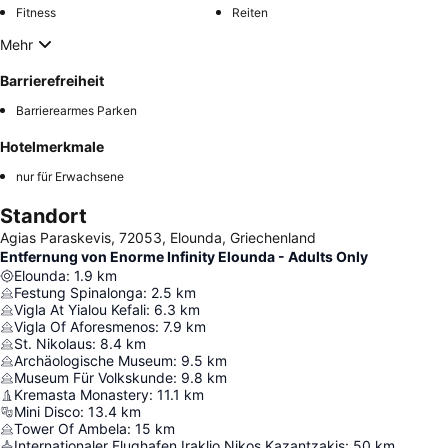
Fitness
Reiten
Mehr
Barrierefreiheit
Barrierearmes Parken
Hotelmerkmale
nur für Erwachsene
Standort
Agias Paraskevis, 72053, Elounda, Griechenland
Entfernung von Enorme Infinity Elounda - Adults Only
Elounda
:
1.9
km
Festung Spinalonga
:
2.5
km
Vigla At Yialou Kefali
:
6.3
km
Vigla Of Aforesmenos
:
7.9
km
St. Nikolaus
:
8.4
km
Archäologische Museum
:
9.5
km
Museum Für Volkskunde
:
9.8
km
Kremasta Monastery
:
11.1
km
Mini Disco
:
13.4
km
Tower Of Ambela
:
15
km
Internationaler Flughafen Iraklio Nikos Kazantzakis
:
50
km