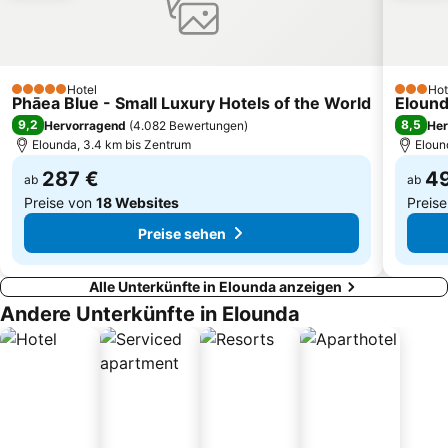
Almyros
Paradise
West Beach of Ierapetra
Sarantaris
Sitia
Kolokytha Peninsula
Hotel
Hot
5 Sterne
3 Stern
Phāea Blue - Small Luxury Hotels of the World
EOT beach
Panagia Kera Kritsas
Elound
9,2
8,5
Hervorragend
(
4.082 Bewertungen
)
Her
Elounda, 3.4 km bis Zentrum
Eloun
287 €
49
ab
ab
Preise von
18 Websites
Preis
Preise sehen
Alle Unterkünfte in Elounda anzeigen
Andere Unterkünfte in Elounda