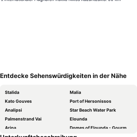
Entdecke Sehenswürdigkeiten in der Nähe
Karte vergrößern
Stalida
Malia
Kato Gouves
Port of Hersonissos
Analipsi
Star Beach Water Park
Palmenstrand Vai
Elounda
Arina
Domes of Elounda - Gourmet Festival
Koutsouras
Voulisma