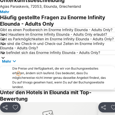
Unterkunftsbeschreibung
Agias Paraskevis, 72053, Elounda, Griechenland
Anissaras
Agios Nikolaos
Mehr
Limenas Chersonisou
Plaka
Häufig gestellte Fragen zu Enorme Infinity
Makrigialos
Amnissos
Elounda - Adults Only
Kokkini Chani
East Beach of Ierapetra
Gibt es einen Poolbereich im Enorme Infinity Elounda - Adults Only?
Sind Haustiere im Enorme Infinity Elounda - Adults Only erlaubt?
Acqua Plus Wasserpark
Myrtos
Gibt es Parkmöglichkeiten im Enorme Infinity Elounda - Adults Only?
Wie sind die Check-in und Check-out Zeiten im Enorme Infinity
Schisma
Karteros
Elounda - Adults Only?
Agios Nikolaos
Lasíthi Hochebene
Wo befindet sich das Enorme Infinity Elounda - Adults Only?
Ammoudi
Crete Golf Club
Mehr
Pilos
Blue Dolphin
Die Preise und Verfügbarkeit, die wir von Buchungswebsites
erhalten, ändern sich laufend. Das bedeutet, dass Du
Kouremenos
Apostoli Village
möglicherweise nicht immer genau dasselbe Angebot findest, das
Porto Elounda Golf tournament
Ammos
Du auf trivago gesehen hast, wenn Du auf der Buchungswebsite
landest.
Marina of Agios Nikolaos
Spinalonga
Unter den Hotels in Elounda mit Top-
Milatos Cave
Agia Fotia
Bewertung
Flughafen Sitia
Port of Sitia
Teilen
Zu Favoriten hinzufügen
Teilen
Eileithyia cave
Tobruk