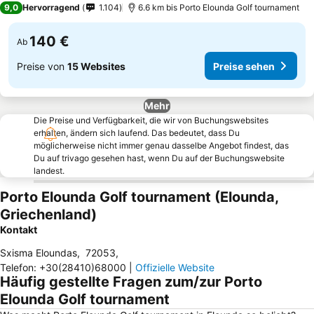
9,0
Hervorragend
1.104
6.6 km bis Porto Elounda Golf tournament
140 €
Ab
Preise von
15 Websites
Preise sehen
Mehr
Die Preise und Verfügbarkeit, die wir von Buchungswebsites
erhalten, ändern sich laufend. Das bedeutet, dass Du
möglicherweise nicht immer genau dasselbe Angebot findest, das
Du auf trivago gesehen hast, wenn Du auf der Buchungswebsite
landest.
Porto Elounda Golf tournament (Elounda,
Griechenland)
Kontakt
Sxisma Eloundas
,
72053
,
Telefon
:
+30(28410)68000
|
Offizielle Website
Häufig gestellte Fragen zum/zur Porto
Elounda Golf tournament