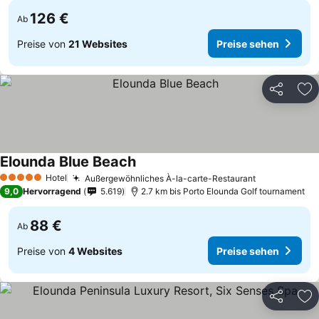
126 €
Ab
Preise von
21 Websites
Preise sehen
Teilen
Zu
Elounda Blue Beach
Hotel
Außergewöhnliches À-la-carte-Restaurant
5 Sterne
9,0
Hervorragend
5.619
2.7 km bis Porto Elounda Golf tournament
88 €
Ab
Preise von
4 Websites
Preise sehen
Teilen
Zu