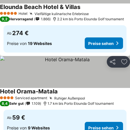
Elounda Beach Hotel & Villas
Hotel
Vielfältige kulinarische Erlebnisse
5 Sterne
9,2
Hervorragend
1.866
2.2 km bis Porto Elounda Golf tournament
274 €
Ab
Preise von
19 Websites
Preise sehen
Teilen
Zu
Hotel Orama-Matala
Serviced apartment
Ruhiger Außenpool
4 Sterne
8,4
Sehr gut
1.109
1.7 km bis Porto Elounda Golf tournament
59 €
Ab
Preise von
9 Websites
Preise sehen