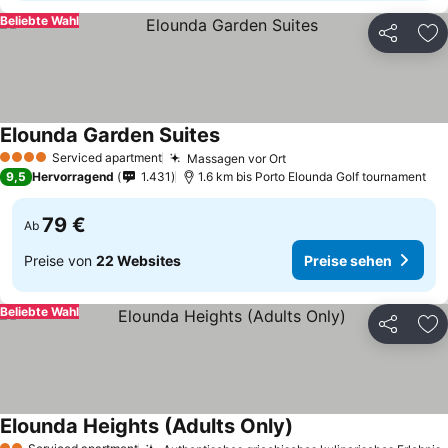
Beliebte Wahl
Teilen
Zu
Elounda Garden Suites
Serviced apartment
Massagen vor Ort
4 Sterne
9,5
Hervorragend
1.431
1.6 km bis Porto Elounda Golf tournament
79 €
Ab
Preise von
22 Websites
Preise sehen
Beliebte Wahl
Teilen
Zu
Elounda Heights (Adults Only)