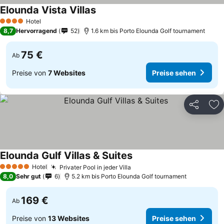
Elounda Vista Villas
Hotel
4 Sterne
8,7
Hervorragend
52
1.6 km bis Porto Elounda Golf tournament
75 €
Ab
Preise von
7 Websites
Preise sehen
Teilen
Zu
Elounda Gulf Villas & Suites
Hotel
Privater Pool in jeder Villa
5 Sterne
8,0
Sehr gut
6
5.2 km bis Porto Elounda Golf tournament
169 €
Ab
Preise von
13 Websites
Preise sehen