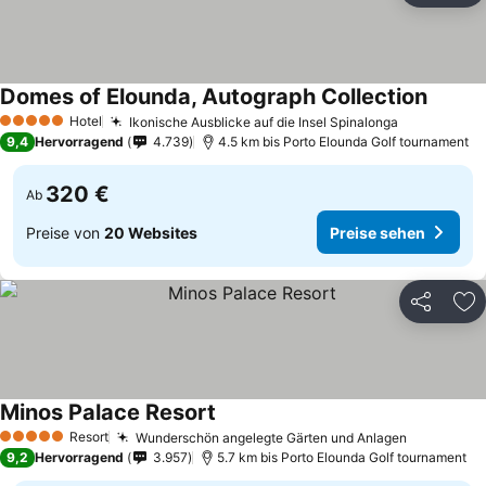
Domes of Elounda, Autograph Collection
Hotel
Ikonische Ausblicke auf die Insel Spinalonga
5 Sterne
9,4
Hervorragend
4.739
4.5 km bis Porto Elounda Golf tournament
320 €
Ab
Preise von
20 Websites
Preise sehen
Teilen
Zu
Minos Palace Resort
Resort
Wunderschön angelegte Gärten und Anlagen
5 Sterne
9,2
Hervorragend
3.957
5.7 km bis Porto Elounda Golf tournament