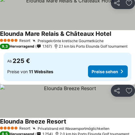
Teilen
Zu
Elounda Mare Relais & Châteaux Hotel
Resort
Preisgekrönte kretische Gourmetküche
5 Sterne
9,3
Hervorragend
1.167
2.1 km bis Porto Elounda Golf tournament
225 €
Ab
Preise von
11 Websites
Preise sehen
Teilen
Zu
Elounda Breeze Resort
Resort
Privatstrand mit Wassersportmöglichkeiten
5 Sterne
8,5
Hervorragend
1.254
2.0 km bis Porto Elounda Golf tournament