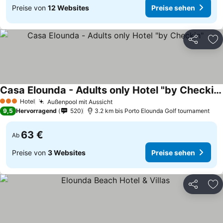
Preise von
12 Websites
Preise sehen
Teilen
Zu
Casa Elounda - Adults only Hotel "by Checkin"
Hotel
Außenpool mit Aussicht
3 Sterne
9,5
Hervorragend
520
3.2 km bis Porto Elounda Golf tournament
63 €
Ab
Preise von
3 Websites
Preise sehen
Teilen
Zu