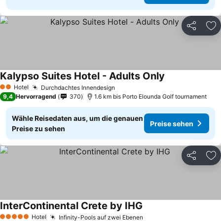
Teilen
Zu
Kalypso Suites Hotel - Adults Only
Hotel
Durchdachtes Innendesign
2 Sterne
9,4
Hervorragend
370
1.6 km bis Porto Elounda Golf tournament
Wähle Reisedaten aus, um die genauen
Preise sehen
Preise zu sehen
Teilen
Zu
InterContinental Crete by IHG
Hotel
Infinity-Pools auf zwei Ebenen
5 Sterne