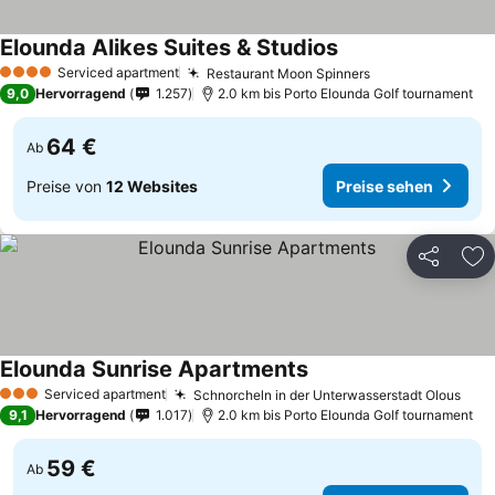
Elounda Alikes Suites & Studios
Serviced apartment
Restaurant Moon Spinners
4 Sterne
9,0
Hervorragend
1.257
2.0 km bis Porto Elounda Golf tournament
64 €
Ab
Preise von
12 Websites
Preise sehen
Teilen
Zu
Elounda Sunrise Apartments
Serviced apartment
Schnorcheln in der Unterwasserstadt Olous
3 Sterne
9,1
Hervorragend
1.017
2.0 km bis Porto Elounda Golf tournament
59 €
Ab