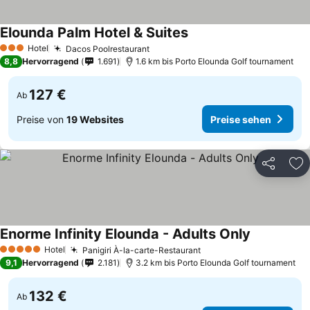
Elounda Palm Hotel & Suites
Hotel
Dacos Poolrestaurant
3 Sterne
8,8
Hervorragend
1.691
1.6 km bis Porto Elounda Golf tournament
127 €
Ab
Preise von
19 Websites
Preise sehen
Teilen
Zu
Enorme Infinity Elounda - Adults Only
Hotel
Panigiri À-la-carte-Restaurant
5 Sterne
9,1
Hervorragend
2.181
3.2 km bis Porto Elounda Golf tournament
132 €
Ab