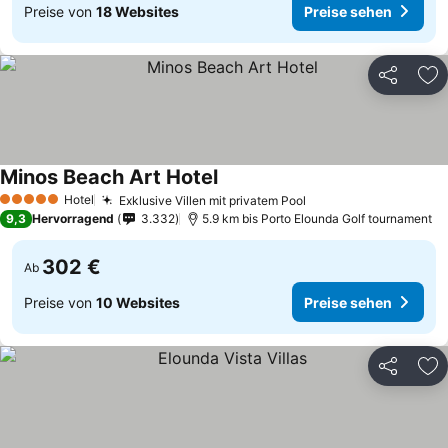
Preise von
18 Websites
Preise sehen
Teilen
Zu
Minos Beach Art Hotel
Hotel
Exklusive Villen mit privatem Pool
5 Sterne
9,3
Hervorragend
3.332
5.9 km bis Porto Elounda Golf tournament
302 €
Ab
Preise von
10 Websites
Preise sehen
Teilen
Zu