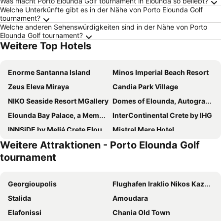
Was macht Porto Elounda Golf tournament in Elounda so beliebt?
Welche Unterkünfte gibt es in der Nähe von Porto Elounda Golf
tournament?
Welche anderen Sehenswürdigkeiten sind in der Nähe von Porto
Elounda Golf tournament?
Weitere Top Hotels
Enorme Santanna Island
Minos Imperial Beach Resort
Zeus Eleva Miraya
Candia Park Village
NIKO Seaside Resort MGallery
Domes of Elounda, Autograph Collection
Elounda Bay Palace, a Member of the Leading Hotels of the World
InterContinental Crete by IHG
INNSiDE by Meliá Crete Elounda
Mistral Mare Hotel
Weitere Attraktionen - Porto Elounda Golf
Maritimo Beach Hotel
Grecotel Meli Palace
tournament
Ariadne Beach - Adults Only
Minos Beach Art Hotel
Palm Bay
Zeus Eleva Mirabello Bay
Georgioupolis
Flughafen Iraklio Nikos Kazantzakis
Enorme Infinity Elounda - Adults Only
Domes Aulus Elounda Resort, Curio Collection by Hilton
Stalida
Amoudara
Castello Boutique Resort & Spa
Elounda Beach Hotel & Villas
Elafonissi
Chania Old Town
Istron Bay Hotel
Castello Village Resort