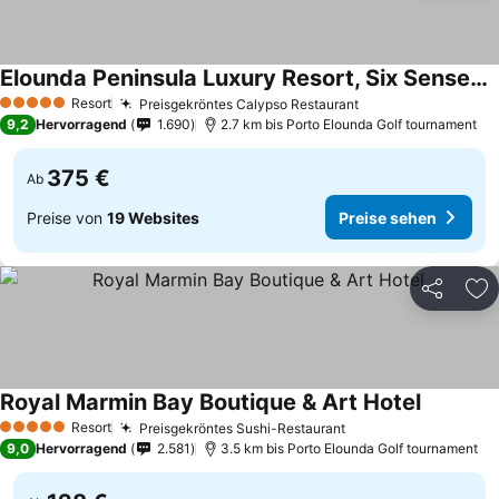
Elounda Peninsula Luxury Resort, Six Senses Spa
Resort
Preisgekröntes Calypso Restaurant
5 Sterne
9,2
Hervorragend
1.690
2.7 km bis Porto Elounda Golf tournament
375 €
Ab
Preise von
19 Websites
Preise sehen
Teilen
Zu
Royal Marmin Bay Boutique & Art Hotel
Resort
Preisgekröntes Sushi-Restaurant
5 Sterne
9,0
Hervorragend
2.581
3.5 km bis Porto Elounda Golf tournament