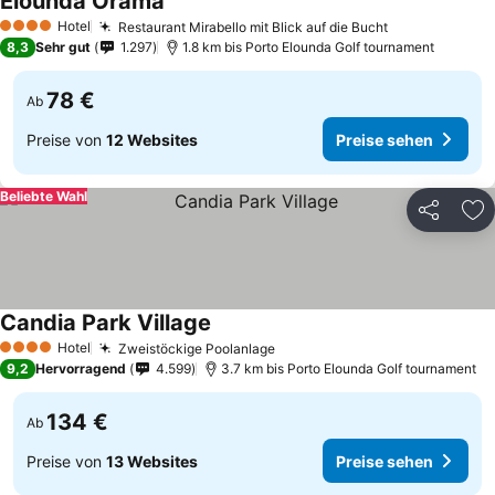
Elounda Orama
Hotel
Restaurant Mirabello mit Blick auf die Bucht
4 Sterne
8,3
Sehr gut
1.297
1.8 km bis Porto Elounda Golf tournament
78 €
Ab
Preise von
12 Websites
Preise sehen
Beliebte Wahl
Teilen
Zu
Candia Park Village
Hotel
Zweistöckige Poolanlage
4 Sterne
9,2
Hervorragend
4.599
3.7 km bis Porto Elounda Golf tournament
134 €
Ab
Preise von
13 Websites
Preise sehen