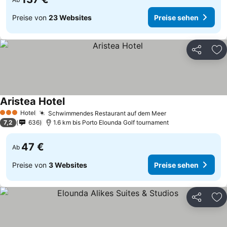
Preise von
23 Websites
Preise sehen
Teilen
Zu
Aristea Hotel
Hotel
Schwimmendes Restaurant auf dem Meer
3 Sterne
7,2
636
1.6 km bis Porto Elounda Golf tournament
47 €
Ab
Preise von
3 Websites
Preise sehen
Teilen
Zu