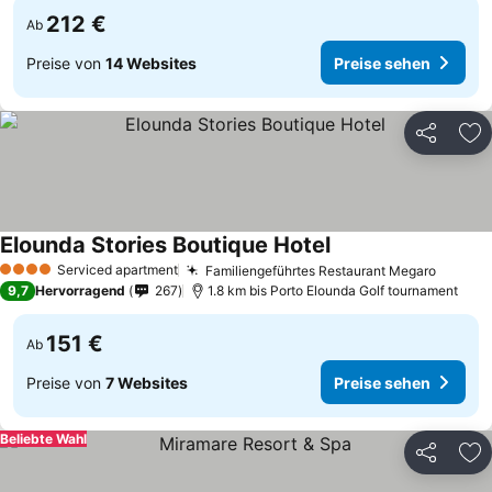
212 €
Ab
Preise von
14 Websites
Preise sehen
Teilen
Zu
Elounda Stories Boutique Hotel
Serviced apartment
Familiengeführtes Restaurant Megaro
4 Sterne
9,7
Hervorragend
267
1.8 km bis Porto Elounda Golf tournament
151 €
Ab
Preise von
7 Websites
Preise sehen
Beliebte Wahl
Teilen
Zu