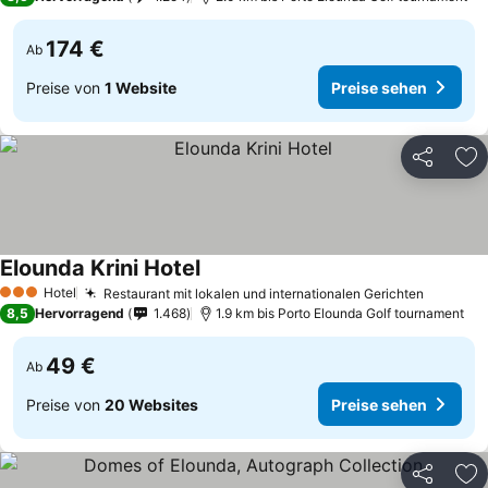
174 €
Ab
Preise von
1 Website
Preise sehen
Teilen
Zu
Elounda Krini Hotel
Hotel
Restaurant mit lokalen und internationalen Gerichten
3 Sterne
8,5
Hervorragend
1.468
1.9 km bis Porto Elounda Golf tournament
49 €
Ab
Preise von
20 Websites
Preise sehen
Teilen
Zu