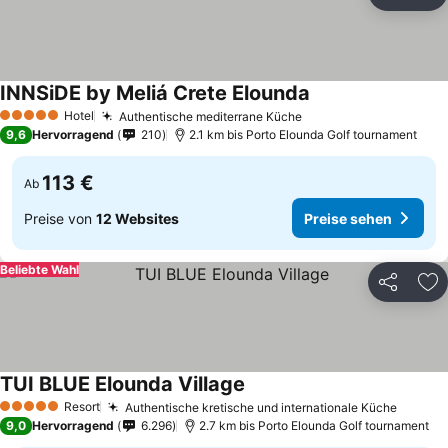
Teilen
Zu
INNSiDE by Meliá Crete Elounda
Hotel
Authentische mediterrane Küche
5 Sterne
9,6
Hervorragend
210
2.1 km bis Porto Elounda Golf tournament
113 €
Ab
Preise von
12 Websites
Preise sehen
Beliebte Wahl
Teilen
Zu
TUI BLUE Elounda Village
Resort
Authentische kretische und internationale Küche
5 Sterne
9,0
Hervorragend
6.296
2.7 km bis Porto Elounda Golf tournament