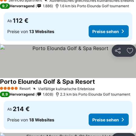
Serviced apartment
Authentisches griechisches kulinarisches Erlebnis
2 Sterne
9,7
Hervorragend
1.886
1.6 km bis Porto Elounda Golf tournament
112 €
Ab
Preise von
13 Websites
Preise sehen
Teilen
Zu
Porto Elounda Golf & Spa Resort
Resort
Vielfältige kulinarische Erlebnisse
5 Sterne
8,9
Hervorragend
1.608
2.3 km bis Porto Elounda Golf tournament
214 €
Ab
Preise von
18 Websites
Preise sehen