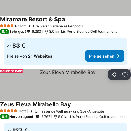
Miramare Resort & Spa
Resort
Drei verschiedene Außenpools
4 Sterne
8,4
Sehr gut
6.283
8.0 km bis Porto Elounda Golf tournament
83 €
Ab
Preise von
21 Websites
Preise sehen
Beliebte Wahl
Teilen
Zu
Zeus Eleva Mirabello Bay
Hotel
Umfassende Wellness- und Spa-Angebote
5 Sterne
8,6
Hervorragend
5.767
5.0 km bis Porto Elounda Golf tournament
137 €
Ab