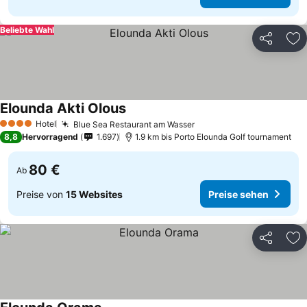
Beliebte Wahl
Teilen
Zu
Elounda Akti Olous
Hotel
Blue Sea Restaurant am Wasser
4 Sterne
8,8
Hervorragend
1.697
1.9 km bis Porto Elounda Golf tournament
80 €
Ab
Preise von
15 Websites
Preise sehen
Teilen
Zu