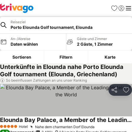
Favoriten
Einlog
Me
Reiseziel
Porto Elounda Golf tournament, Elounda
An-/Abreise
Gäste und Zimmer
Daten wählen
2 Gäste, 1 Zimmer
Sortieren
Filtern
Karte
Unterkünfte in Elounda nahe Porto Elounda
Golf tournament (Elounda, Griechenland)
So beeinflussen Zahlungen an uns unser Ranking
Teilen
Zu
Elounda Bay Palace, a Member of the Leading Hotels of the World
Hotel
Nahe dem charmanten Dorf Elounda
5 Sterne