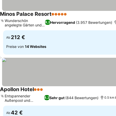
Minos Palace Resort
5 Sterne
Preise sehen
Wunderschön
Hervorragend
(3.957 Bewertungen)
9,2
angelegte Gärten und
Preise sehen
Anlagen
212 €
Ab
Preise von
14 Websites
Apollon Hotel
3 Sterne
Preise sehen
Entspannender
Sehr gut
(844 Bewertungen)
8,2
0.5 km 
Außenpool und
Preise sehen
Terrasse
42 €
Ab