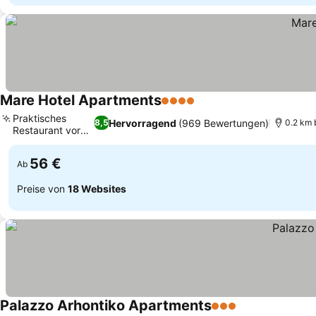
Mare Hotel Apartments
4 Sterne
Preise sehen
Praktisches
Hervorragend
(969 Bewertungen)
8,5
0.2 km 
Restaurant vor
Preise sehen
Ort
56 €
Ab
Preise von
18 Websites
Palazzo Arhontiko Apartments
3 Sterne
Preise sehen