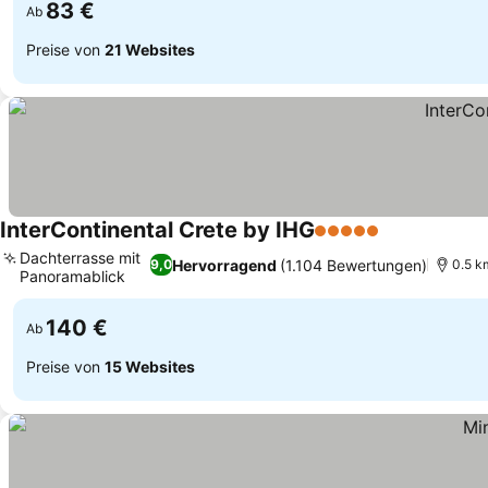
83 €
Ab
Preise von
21 Websites
InterContinental Crete by IHG
5 Sterne
Preise sehen
Dachterrasse mit
Hervorragend
(1.104 Bewertungen)
9,0
0.5 k
Panoramablick
Preise sehen
140 €
Ab
Preise von
15 Websites