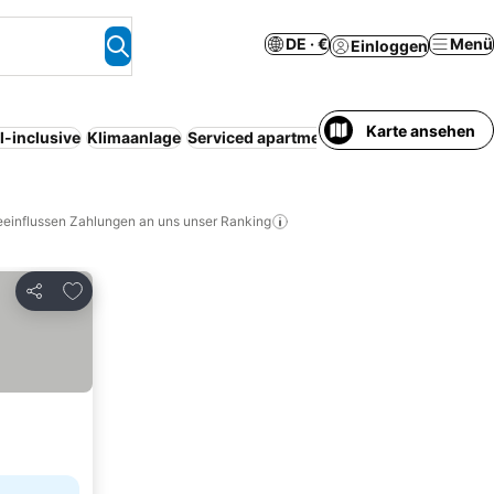
DE · €
Menü
Einloggen
Karte ansehen
l-inclusive
Klimaanlage
Serviced apartment
Parkplatz
Resort
Ha
eeinflussen Zahlungen an uns unser Ranking
Zu Favoriten hinzufügen
Teilen