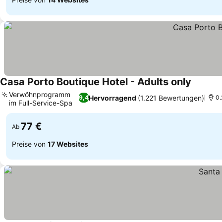
Casa Porto Boutique Hotel - Adults only
Preise 
Verwöhnprogramm
Hervorragend
(1.221 Bewertungen)
9,4
0.
im Full-Service-Spa
Preise sehen
77 €
Ab
Preise von
17 Websites