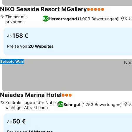
NIKO Seaside Resort MGallery
5 Sterne
Preise sehe
Zimmer mit
Hervorragend
(1.903 Bewertungen)
9,0
0.5 
privatem
Preise sehen
Tauchbecken
158 €
Ab
Preise von
20 Websites
Beliebte Wahl
Naiades Marina Hotel
3 Sterne
Preise sehen
Zentrale Lage in der Nähe
Sehr gut
(1.753 Bewertungen)
8,2
0.
wichtiger Attraktionen
Preise sehen
50 €
Ab
Preise von
14 Websites