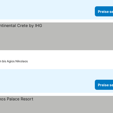
Preise s
m bis Agios Nikolaos
Preise s