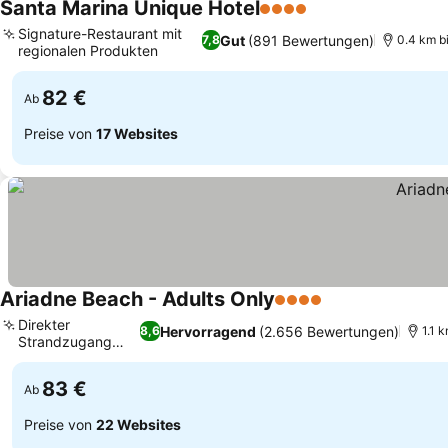
Santa Marina Unique Hotel
4 Sterne
Preise sehen
Signature-Restaurant mit
Gut
(891 Bewertungen)
7,8
0.4 km b
regionalen Produkten
Preise sehen
82 €
Ab
Preise von
17 Websites
Ariadne Beach - Adults Only
4 Sterne
Preise sehen
Direkter
Hervorragend
(2.656 Bewertungen)
8,6
1.1 
Strandzugang
Preise sehen
und Nähe
83 €
Ab
Preise von
22 Websites