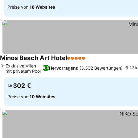
Preise von
18 Websites
Minos Beach Art Hotel
5 Sterne
Preise sehen
Exklusive Villen
Hervorragend
(3.332 Bewertungen)
9,3
1.2 
mit privatem Pool
Preise sehen
302 €
Ab
Preise von
10 Websites