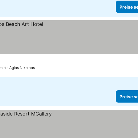
Preise s
km bis Agios Nikolaos
Preise s