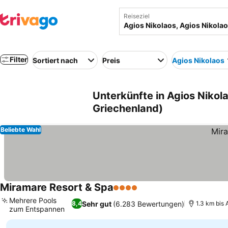
Reiseziel
Filter
Sortiert nach
Preis
Agios Nikolaos
Unterkünfte in Agios Nikol
Griechenland)
Beliebte Wahl
Miramare Resort & Spa
4 Sterne
Preise sehen
Mehrere Pools
Sehr gut
(6.283 Bewertungen)
8,4
1.3 km bis 
zum Entspannen
Preise sehen