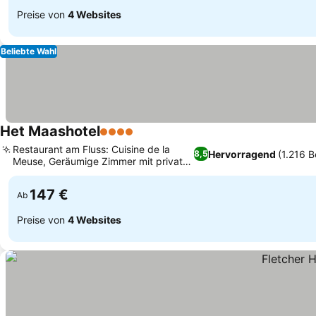
Preise von
4 Websites
Beliebte Wahl
Het Maashotel
4 Sterne
Preise sehen
Restaurant am Fluss: Cuisine de la
Hervorragend
(1.216 
8,5
Meuse, Geräumige Zimmer mit privaten
Preise sehen
Flussbalkonen
147 €
Ab
Preise von
4 Websites