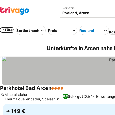
Reiseziel
Filter
Sortiert nach
Preis
Rooland
Kos
Unterkünfte in Arcen nahe 
Parkhotel Bad Arcen
4 Sterne
Preise sehen
Mineralreiche
Sehr gut
(2.544 Bewertung
8,0
Thermalquellenbäder, Speisen in
Preise sehen
der Brasserie De Bron
149 €
Ab