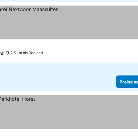
 sehen
n)
2.5 km bis Rooland
Preise s