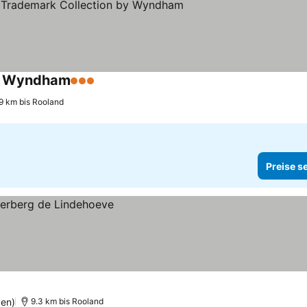
by Wyndham
3 Sterne
Preise sehen
9 km bis Rooland
Preise s
gen)
9.3 km bis Rooland