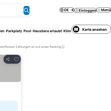
DE · €
Menü
Einloggen
Karte ansehen
fen
Parkplatz
Pool
Haustiere erlaubt
Klimaanlage
Resort
Servic
eeinflussen Zahlungen an uns unser Ranking
Zu Favoriten hinzufügen
Teilen