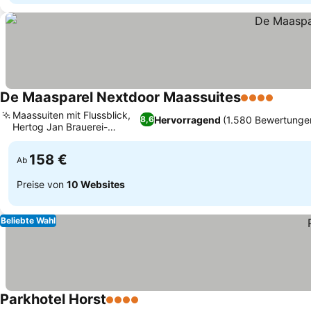
De Maasparel Nextdoor Maassuites
4 Sterne
Preise
Maassuiten mit Flussblick,
Hervorragend
(1.580 Bewertunge
8,6
Hertog Jan Brauerei-
Preise sehen
Erlebnis
158 €
Ab
Preise von
10 Websites
Beliebte Wahl
Parkhotel Horst
4 Sterne
Preise sehen