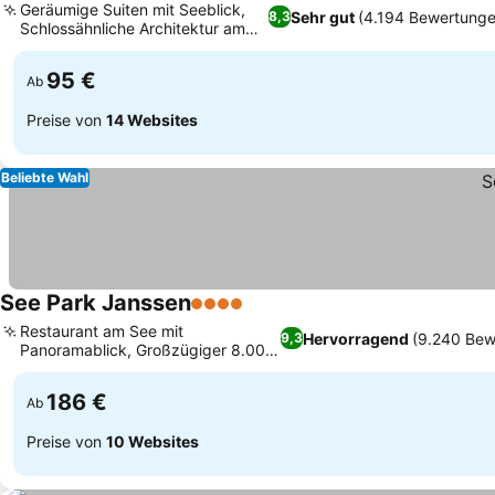
Geräumige Suiten mit Seeblick,
Sehr gut
(4.194 Bewertunge
8,3
Schlossähnliche Architektur am
Preise sehen
See
95 €
Ab
Preise von
14 Websites
Beliebte Wahl
See Park Janssen
4 Sterne
Preise sehen
Restaurant am See mit
Hervorragend
(9.240 Bew
9,3
Panoramablick, Großzügiger 8.000
Preise sehen
m² Wellnessbereich
186 €
Ab
Preise von
10 Websites