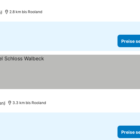
)
2.8 km bis Rooland
Preise s
en)
3.3 km bis Rooland
Preise s