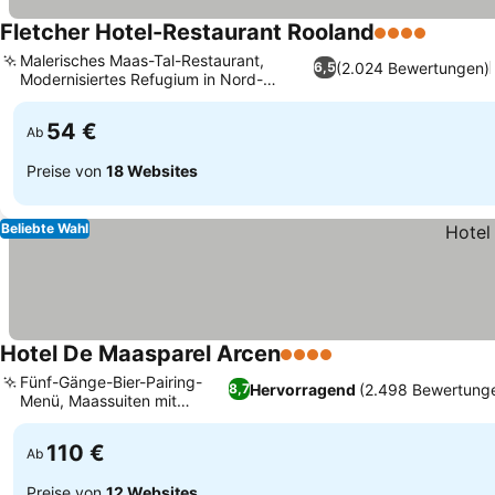
Fletcher Hotel-Restaurant Rooland
4 Sterne
Preise 
Malerisches Maas-Tal-Restaurant,
(2.024 Bewertungen)
6,5
Modernisiertes Refugium in Nord-
Preise sehen
Limburg
54 €
Ab
Preise von
18 Websites
Beliebte Wahl
Hotel De Maasparel Arcen
4 Sterne
Preise sehen
Fünf-Gänge-Bier-Pairing-
Hervorragend
(2.498 Bewertung
8,7
Menü, Maassuiten mit
Preise sehen
Flussblick
110 €
Ab
Preise von
12 Websites