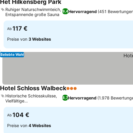
Het Hilkensberg Park
Preise sehen
Ruhiger Naturschwimmteich,
Hervorragend
(451 Bewertungen
9,4
Entspannende große Sauna
Preise sehen
117 €
Ab
Preise von
3 Websites
Beliebte Wahl
Hotel Schloss Walbeck
3 Sterne
Preise sehen
Historische Schlosskulisse,
Hervorragend
(1.978 Bewertung
8,7
Vielfältige
Preise sehen
Speisemöglichkeiten
104 €
Ab
Preise von
4 Websites