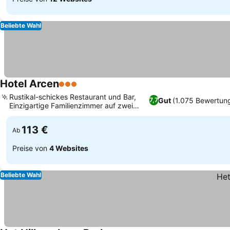
Beliebte Wahl
Hotel Arcen
3 Sterne
Preise sehen
Rustikal-schickes Restaurant und Bar,
Gut
(1.075 Bewertun
7,7
Einzigartige Familienzimmer auf zwei
Preise sehen
Ebenen
113 €
Ab
Preise von
4 Websites
Beliebte Wahl