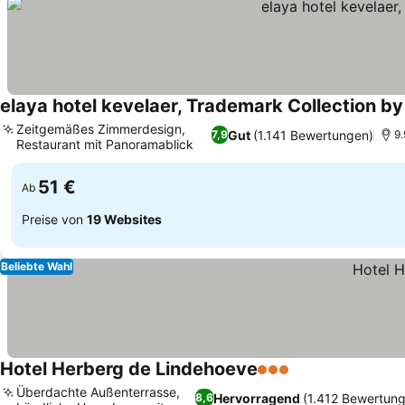
elaya hotel kevelaer, Trademark Collection 
Zeitgemäßes Zimmerdesign,
Gut
(1.141 Bewertungen)
7,9
9.
Restaurant mit Panoramablick
Preise sehen
51 €
Ab
Preise von
19 Websites
Beliebte Wahl
Hotel Herberg de Lindehoeve
3 Sterne
Preise sehen
Überdachte Außenterrasse,
Hervorragend
(1.412 Bewertun
8,6