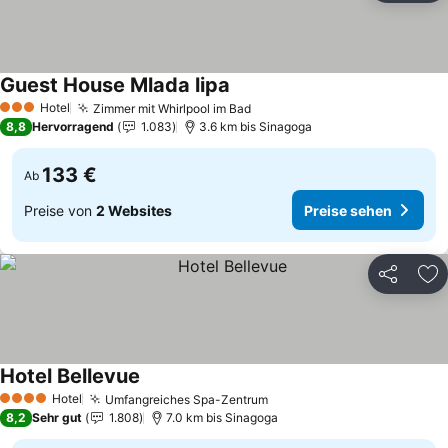
Guest House Mlada lipa
Preise sehen
Hotel
Zimmer mit Whirlpool im Bad
Preise sehen
3 Sterne
8,8
Hervorragend
1.083
3.6 km bis Sinagoga
133 €
Ab
Preise von
2 Websites
Preise sehen
Teilen
Zu
Hotel Bellevue
Preise sehen
Hotel
Umfangreiches Spa-Zentrum
Preise sehen
4 Sterne
8,2
Sehr gut
1.808
7.0 km bis Sinagoga