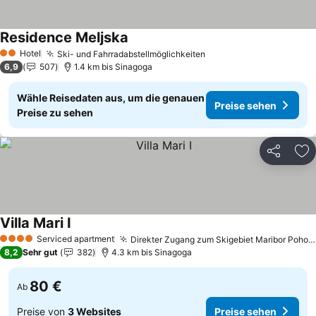
Residence Meljska
Preise sehen
Hotel
Ski- und Fahrradabstellmöglichkeiten
Preise sehen
2 Sterne
6,9
507
1.4 km bis Sinagoga
Wähle Reisedaten aus, um die genauen
Preise sehen
Preise zu sehen
Teilen
Zu
Villa Mari I
Preise sehen
Serviced apartment
Direkter Zugang zum Skigebiet Maribor Pohorje
4 Sterne
8,2
Sehr gut
382
4.3 km bis Sinagoga
80 €
Ab
Preise von
3 Websites
Preise sehen