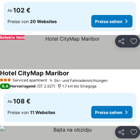
102 €
Ab
Preise von
20 Websites
Preise sehen
Beliebte Wahl
Teilen
Zu
Hotel CityMap Maribor
Preise sehen
Serviced apartment
Ski- und Fahrradeinrichtungen
Preise sehen
3 Sterne
9,4
Hervorragend
2.527
1.7 km bis Sinagoga
108 €
Ab
Preise von
11 Websites
Preise sehen
Teilen
Zu