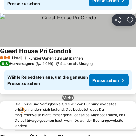
Preise sehen
Preise zu sehen
Teilen
Zu
Guest House Pri Gondoli
Preise sehen
Hotel
Ruhiger Garten zum Entspannen
Preise sehen
3 Sterne
8,8
Hervorragend
1.099
4.4 km bis Sinagoga
Wähle Reisedaten aus, um die genauen
Preise sehen
Preise zu sehen
Mehr
Die Preise und Verfügbarkeit, die wir von Buchungswebsites
erhalten, ändern sich laufend. Das bedeutet, dass Du
möglicherweise nicht immer genau dasselbe Angebot findest, das
Du auf trivago gesehen hast, wenn Du auf der Buchungswebsite
landest.