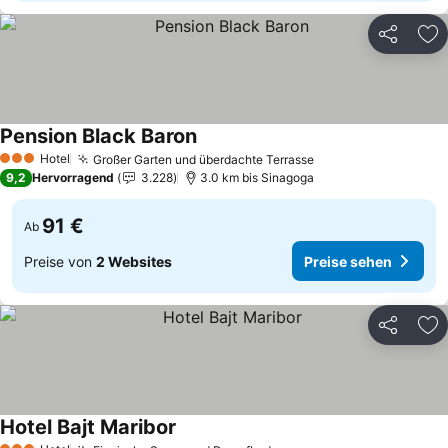
Teilen
Zu
Pension Black Baron
Preise sehen
Hotel
Großer Garten und überdachte Terrasse
Preise sehen
3 Sterne
9,2
Hervorragend
3.228
3.0 km bis Sinagoga
91 €
Ab
Preise von
2 Websites
Preise sehen
Teilen
Zu
Hotel Bajt Maribor
Preise sehen