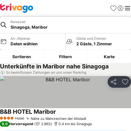
Favoriten
Einlog
Me
Reiseziel
Sinagoga, Maribor
An-/Abreise
Gäste und Zimmer
Daten wählen
2 Gäste, 1 Zimmer
Sortieren
Filtern
Karte
Unterkünfte in Maribor nahe Sinagoga
So beeinflussen Zahlungen an uns unser Ranking
Teilen
Zu
B&B HOTEL Maribor
Preise sehen
Hotel
Nähe zu Wahrzeichen der Altstadt
Preise sehen
4 Sterne
9,0
Hervorragend
2.863
0.4 km bis Sinagoga