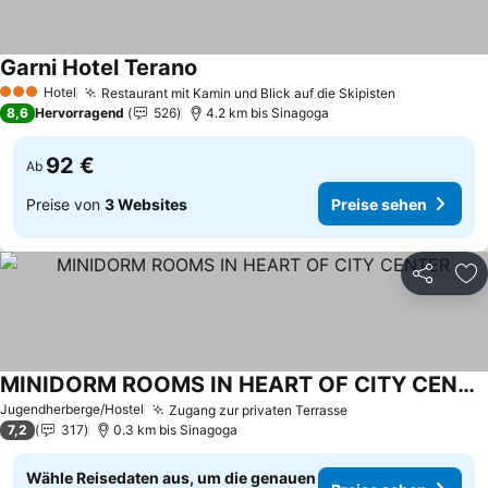
Garni Hotel Terano
Preise sehen
Hotel
Restaurant mit Kamin und Blick auf die Skipisten
Preise seh
3 Sterne
8,6
Hervorragend
526
4.2 km bis Sinagoga
92 €
Ab
Preise von
3 Websites
Preise sehen
Teilen
Zu
MINIDORM ROOMS IN HEART OF CITY CENTER
Preise sehen
Jugendherberge/Hostel
Zugang zur privaten Terrasse
Preise sehen
7,2
317
0.3 km bis Sinagoga
Wähle Reisedaten aus, um die genauen