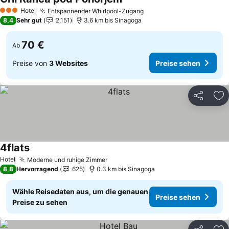
Preise sehen
Hotel
Entspannender Whirlpool-Zugang
Preise sehen
3 Sterne
8,4
Sehr gut
2.151
3.6 km bis Sinagoga
70 €
Ab
Preise von
3 Websites
Preise sehen
Teilen
Zu
4flats
Preise sehen
Hotel
Moderne und ruhige Zimmer
Preise sehen
8,8
Hervorragend
625
0.3 km bis Sinagoga
Wähle Reisedaten aus, um die genauen
Preise sehen
Preise zu sehen