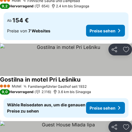
Hotel
Finnische Sauna und Dampfbad
Preise sehen
3 Sterne
9,2
Hervorragend
654
2.4 km bis Sinagoga
154 €
Ab
Preise von
7 Websites
Preise sehen
Teilen
Zu
Gostilna in motel Pri Lešniku
Preise sehen
Motel
Familiengeführter Gasthof seit 1932
Preise sehen
3 Sterne
9,0
Hervorragend
2.116
3.6 km bis Sinagoga
Wähle Reisedaten aus, um die genauen
Preise sehen
Preise zu sehen
Teilen
Zu