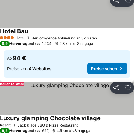
Teilen
Zu
Hotel Bau
Preise sehen
Hotel
Hervorragende Anbindung an Skipisten
Preise sehen
4 Sterne
8,9
Hervorragend
1.234
2.8 km bis Sinagoga
94 €
Ab
Preise von
4 Websites
Preise sehen
Beliebte Wahl
Teilen
Zu
Luxury glamping Chocolate village
Preise sehen
Resort
Jack & Joe BBQ & Pizza Restaurant
Preise sehen
9,5
Hervorragend
692
4.5 km bis Sinagoga