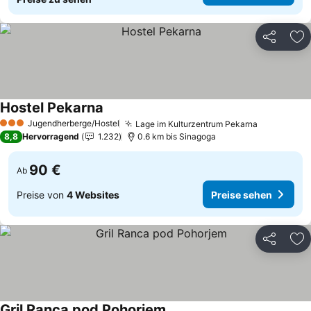
Teilen
Zu
Hostel Pekarna
Preise sehen
Jugendherberge/Hostel
Lage im Kulturzentrum Pekarna
Preise se
3 Sterne
8,8
Hervorragend
1.232
0.6 km bis Sinagoga
90 €
Ab
Preise von
4 Websites
Preise sehen
Teilen
Zu
Gril Ranca pod Pohorjem