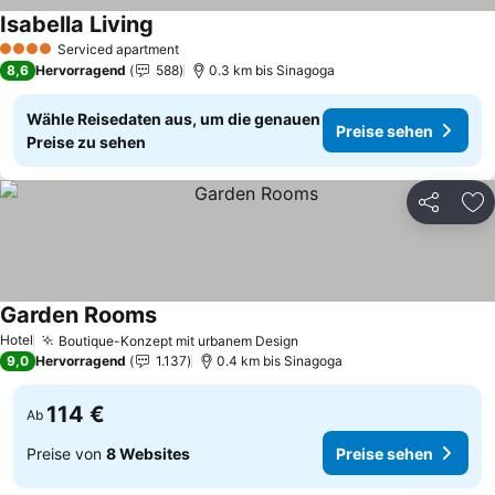
Isabella Living
Preise sehen
Serviced apartment
4 Sterne
8,6
Hervorragend
588
0.3 km bis Sinagoga
Wähle Reisedaten aus, um die genauen
Preise sehen
Preise zu sehen
Teilen
Zu
Garden Rooms
Preise sehen
Hotel
Boutique-Konzept mit urbanem Design
Preise sehen
9,0
Hervorragend
1.137
0.4 km bis Sinagoga
114 €
Ab
Preise von
8 Websites
Preise sehen