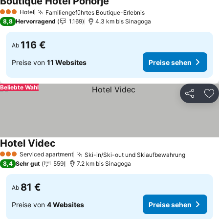
Boutique Hotel Pohorje
Preise sehen
Hotel
Familiengeführtes Boutique-Erlebnis
Preise sehen
3 Sterne
8,8
Hervorragend
1.169
4.3 km bis Sinagoga
116 €
Ab
Preise von
11 Websites
Preise sehen
Beliebte Wahl
Teilen
Zu
Hotel Videc
Preise sehen
Serviced apartment
Ski-in/Ski-out und Skiaufbewahrung
Preise s
3 Sterne
8,4
Sehr gut
559
7.2 km bis Sinagoga
81 €
Ab
Preise von
4 Websites
Preise sehen