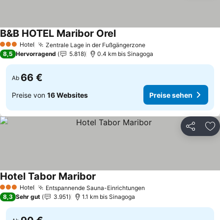
B&B HOTEL Maribor Orel
Preise sehen
Hotel
Zentrale Lage in der Fußgängerzone
Preise sehen
3 Sterne
8,5
Hervorragend
5.818
0.4 km bis Sinagoga
66 €
Ab
Preise von
16 Websites
Preise sehen
Teilen
Zu
Hotel Tabor Maribor
Preise sehen
Hotel
Entspannende Sauna-Einrichtungen
Preise sehen
3 Sterne
8,3
Sehr gut
3.951
1.1 km bis Sinagoga