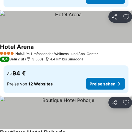
Teilen
Zu
Hotel Arena
Preise sehen
Hotel
Umfassendes Wellness- und Spa-Center
Preise sehen
4 Sterne
8,4
Sehr gut
3.553
4.4 km bis Sinagoga
94 €
Ab
Preise von
12 Websites
Preise sehen
Teilen
Zu