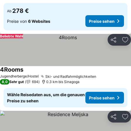
278 €
Ab
Preise von
6 Websites
Preise sehen
Beliebte Wahl
Teilen
Zu
4Rooms
Preise sehen
Jugendherberge/Hostel
Ski- und Radfahrmöglichkeiten
Preise sehen
8,0
Sehr gut
694
0.3 km bis Sinagoga
Wähle Reisedaten aus, um die genauen
Preise sehen
Preise zu sehen
Teilen
Zu