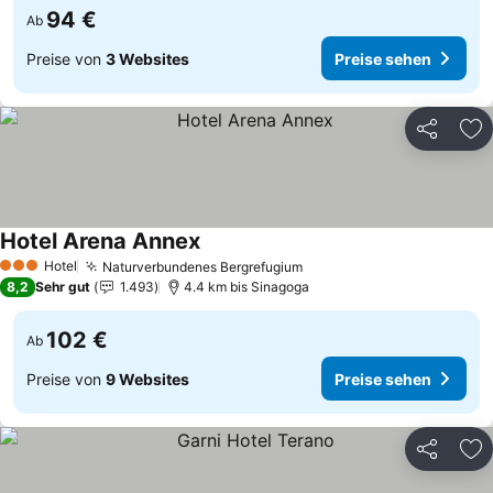
94 €
Ab
Preise von
3 Websites
Preise sehen
Teilen
Zu
Hotel Arena Annex
Preise sehen
Hotel
Naturverbundenes Bergrefugium
Preise sehen
3 Sterne
8,2
Sehr gut
1.493
4.4 km bis Sinagoga
102 €
Ab
Preise von
9 Websites
Preise sehen
Teilen
Zu