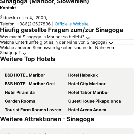
Sinagoga (Maribor, Slowenien)
Kontakt
Židovska ulica 4
,
2000
,
Telefon
:
+386(2)2527836
|
Offizielle Website
Häufig gestellte Fragen zum/zur Sinagoga
Was macht Sinagoga in Maribor so beliebt?
Welche Unterkünfte gibt es in der Nähe von Sinagoga?
Welche anderen Sehenswürdigkeiten sind in der Nähe von
Sinagoga?
Weitere Top Hotels
B&B HOTEL Maribor
Hotel Habakuk
B&B HOTEL Maribor Orel
Hotel City Maribor
Hotel Piramida
Hotel Tabor Maribor
Garden Rooms
Guest House Pikapolonca
Tourist Farm Rooms Lovrec
Hotel Arena Annex
Weitere Attraktionen - Sinagoga
Gril Ranca pod Pohorjem
Hotel Bellevue
Hotel Bau
Hotel Arena