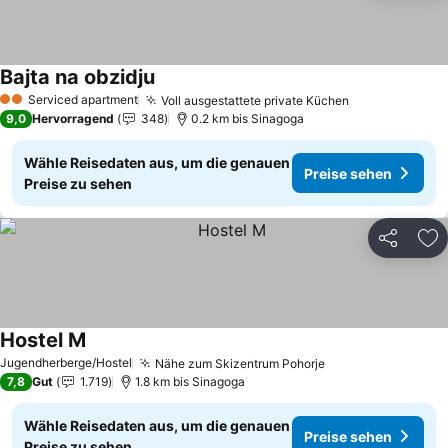
Bajta na obzidju
Preise sehen
Serviced apartment
Voll ausgestattete private Küchen
Preise sehen
2 Sterne
9,0
Hervorragend
348
0.2 km bis Sinagoga
Wähle Reisedaten aus, um die genauen
Preise sehen
Preise zu sehen
Teilen
Zu
Hostel M
Preise sehen
Jugendherberge/Hostel
Nähe zum Skizentrum Pohorje
Preise sehen
7,8
Gut
1.719
1.8 km bis Sinagoga
Wähle Reisedaten aus, um die genauen
Preise sehen
Preise zu sehen