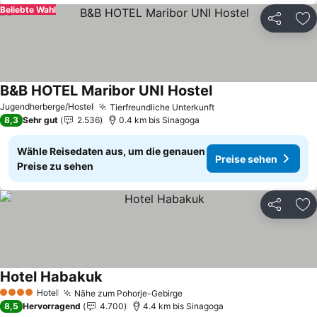
Beliebte Wahl
Teilen
Zu
B&B HOTEL Maribor UNI Hostel
Preise sehen
Jugendherberge/Hostel
Tierfreundliche Unterkunft
Preise sehen
8,3
Sehr gut
2.536
0.4 km bis Sinagoga
Wähle Reisedaten aus, um die genauen
Preise sehen
Preise zu sehen
Teilen
Zu
Hotel Habakuk
Preise sehen
Hotel
Nähe zum Pohorje-Gebirge
Preise sehen
4 Sterne
8,5
Hervorragend
4.700
4.4 km bis Sinagoga