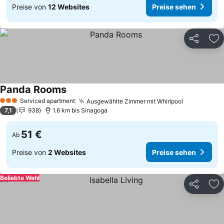
Preise von
12 Websites
Preise sehen
Teilen
Zu
Panda Rooms
Preise sehen
Serviced apartment
Ausgewählte Zimmer mit Whirlpool
Preise seh
3 Sterne
7,1
938
1.6 km bis Sinagoga
51 €
Ab
Preise von
2 Websites
Preise sehen
Beliebte Wahl
Teilen
Zu