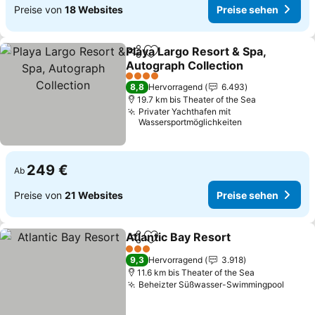
Preise von
18 Websites
Preise sehen
Playa Largo Resort & Spa,
Teilen
Zu Favoriten hinzufügen
Autograph Collection
Preise sehen
4 Sterne
8,8
Hervorragend
6.493
19.7 km bis Theater of the Sea
Privater Yachthafen mit
Wassersportmöglichkeiten
249 €
Ab
Preise von
21 Websites
Preise sehen
Atlantic Bay Resort
Teilen
Zu Favoriten hinzufügen
Preise 
3 Sterne
9,3
Hervorragend
3.918
11.6 km bis Theater of the Sea
Beheizter Süßwasser-Swimmingpool
Preis