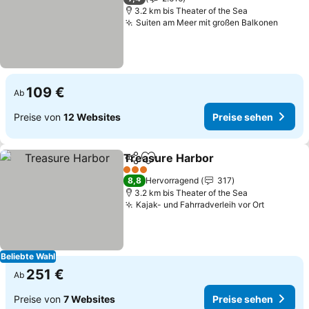
3.2 km bis Theater of the Sea
Suiten am Meer mit großen Balkonen
Preis
109 €
Ab
Preise von
12 Websites
Preise sehen
Treasure Harbor
Teilen
Zu Favoriten hinzufügen
Preise se
3 Sterne
8,8
Hervorragend
317
3.2 km bis Theater of the Sea
Kajak- und Fahrradverleih vor Ort
Preise s
Beliebte Wahl
251 €
Ab
Preise von
7 Websites
Preise sehen