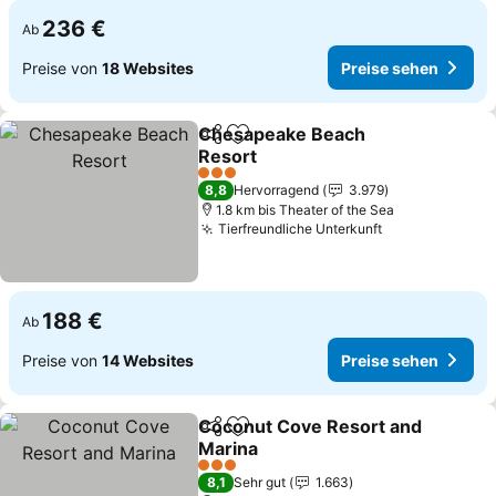
236 €
Ab
Preise von
18 Websites
Preise sehen
Chesapeake Beach
Teilen
Zu Favoriten hinzufügen
Resort
Preise sehen
3 Sterne
8,8
Hervorragend
3.979
1.8 km bis Theater of the Sea
Tierfreundliche Unterkunft
Preise sehen
188 €
Ab
Preise von
14 Websites
Preise sehen
Coconut Cove Resort and
Teilen
Zu Favoriten hinzufügen
Marina
Preise sehen
3 Sterne
8,1
Sehr gut
1.663