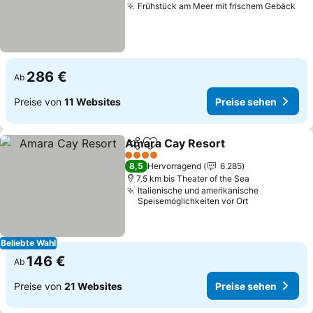
Frühstück am Meer mit frischem Gebäck
Pre
286 €
Ab
Preise von
11 Websites
Preise sehen
Amara Cay Resort
Teilen
Zu Favoriten hinzufügen
Preise 
4 Sterne
8,5
Hervorragend
6.285
7.5 km bis Theater of the Sea
Italienische und amerikanische
Speisemöglichkeiten vor Ort
Beliebte Wahl
146 €
Ab
Preise von
21 Websites
Preise sehen