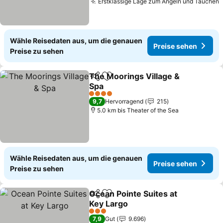
Erstklassige Lage zum Angeln und Tauchen
P
Wähle Reisedaten aus, um die genauen
Preise sehen
Preise zu sehen
The Moorings Village &
Teilen
Zu Favoriten hinzufügen
Spa
Preise sehen
4 Sterne
9,7
Hervorragend
215
5.0 km bis Theater of the Sea
Wähle Reisedaten aus, um die genauen
Preise sehen
Preise zu sehen
Ocean Pointe Suites at
Teilen
Zu Favoriten hinzufügen
Key Largo
Preise sehen
3 Sterne
7,9
Gut
9.696