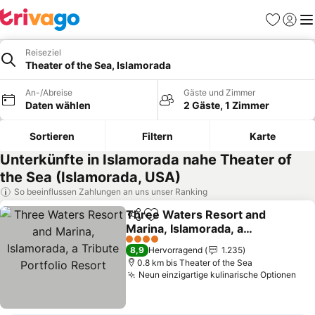
Favoriten
Einlog
Me
Reiseziel
Theater of the Sea, Islamorada
An-/Abreise
Gäste und Zimmer
Daten wählen
2 Gäste, 1 Zimmer
Sortieren
Filtern
Karte
Unterkünfte in Islamorada nahe Theater of
the Sea (Islamorada, USA)
So beeinflussen Zahlungen an uns unser Ranking
Three Waters Resort and
Teilen
Zu Favoriten hinzufügen
Marina, Islamorada, a
Tribute Portfolio Resort
Preise sehen
4 Sterne
8,9
Hervorragend
1.235
0.8 km bis Theater of the Sea
Neun einzigartige kulinarische Optionen
Pre