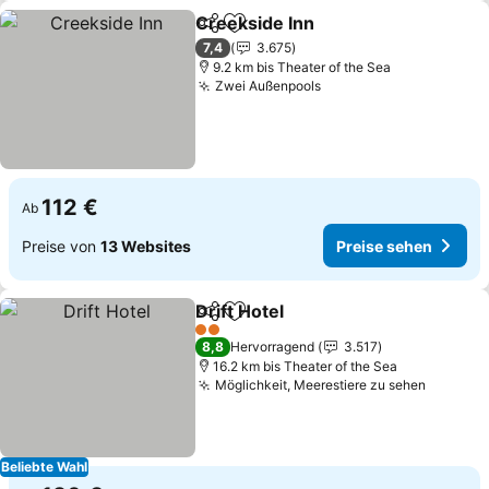
Creekside Inn
Teilen
Zu Favoriten hinzufügen
Preise sehen
7,4
3.675
9.2 km bis Theater of the Sea
Zwei Außenpools
Preise sehen
112 €
Ab
Preise von
13 Websites
Preise sehen
Drift Hotel
Teilen
Zu Favoriten hinzufügen
Preise sehen
2 Sterne
8,8
Hervorragend
3.517
16.2 km bis Theater of the Sea
Möglichkeit, Meerestiere zu sehen
Preise 
Beliebte Wahl