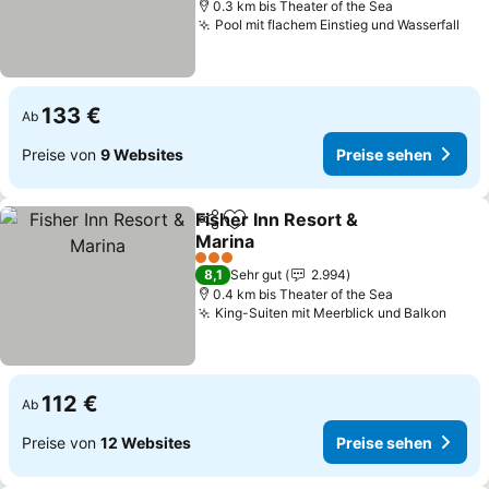
0.3 km bis Theater of the Sea
Pool mit flachem Einstieg und Wasserfall
Pre
133 €
Ab
Preise von
9 Websites
Preise sehen
Fisher Inn Resort &
Teilen
Zu Favoriten hinzufügen
Marina
Preise sehen
3 Sterne
8,1
Sehr gut
2.994
0.4 km bis Theater of the Sea
King-Suiten mit Meerblick und Balkon
Preis
112 €
Ab
Preise von
12 Websites
Preise sehen