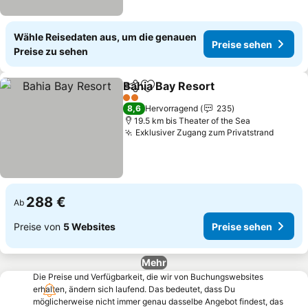
Wähle Reisedaten aus, um die genauen
Preise sehen
Preise zu sehen
Bahia Bay Resort
Teilen
Zu Favoriten hinzufügen
Preise se
2 Sterne
8,6
Hervorragend
235
19.5 km bis Theater of the Sea
Exklusiver Zugang zum Privatstrand
Preise
288 €
Ab
Preise von
5 Websites
Preise sehen
Mehr
Die Preise und Verfügbarkeit, die wir von Buchungswebsites
erhalten, ändern sich laufend. Das bedeutet, dass Du
möglicherweise nicht immer genau dasselbe Angebot findest, das