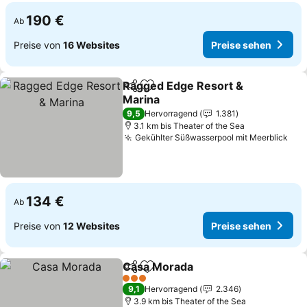
190 €
Ab
Preise von
16 Websites
Preise sehen
Ragged Edge Resort &
Teilen
Zu Favoriten hinzufügen
Marina
Preise sehen
9,5
Hervorragend
1.381
3.1 km bis Theater of the Sea
Gekühlter Süßwasserpool mit Meerblick
Pre
134 €
Ab
Preise von
12 Websites
Preise sehen
Casa Morada
Teilen
Zu Favoriten hinzufügen
Preise sehen
3 Sterne
9,1
Hervorragend
2.346
3.9 km bis Theater of the Sea