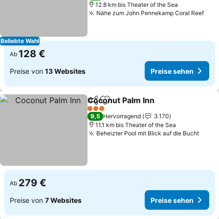
12.8 km bis Theater of the Sea
Nähe zum John Pennekamp Coral Reef
Prei
Beliebte Wahl
128 €
Ab
Preise von
13 Websites
Preise sehen
Coconut Palm Inn
Teilen
Zu Favoriten hinzufügen
Preise s
3 Sterne
9,5
Hervorragend
3.170
11.1 km bis Theater of the Sea
Beheizter Pool mit Blick auf die Bucht
Preis
279 €
Ab
Preise von
7 Websites
Preise sehen