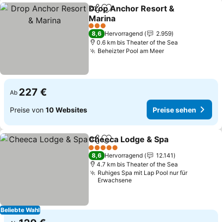
Drop Anchor Resort &
Teilen
Zu Favoriten hinzufügen
Marina
Preise sehen
3 Sterne
8,6
Hervorragend
2.959
0.6 km bis Theater of the Sea
Beheizter Pool am Meer
Preise sehen
227 €
Ab
Preise von
10 Websites
Preise sehen
Cheeca Lodge & Spa
Teilen
Zu Favoriten hinzufügen
Preis
5 Sterne
8,6
Hervorragend
12.141
4.7 km bis Theater of the Sea
Ruhiges Spa mit Lap Pool nur für
Erwachsene
Beliebte Wahl