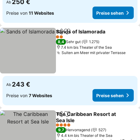
250 €
Ab
Preise von
11 Websites
Preise sehen
Sands of Islamorada
Teilen
Zu Favoriten hinzufügen
Preise
2 Sterne
8,4
Sehr gut
1.275
7.4 km bis Theater of the Sea
Suiten am Meer mit privater Terrasse
Preis
243 €
Ab
Preise von
7 Websites
Preise sehen
The Caribbean Resort at
Teilen
Zu Favoriten hinzufügen
Sea Isle
Preise sehen
4 Sterne
9,7
Hervorragend
527
4.4 km bis Theater of the Sea