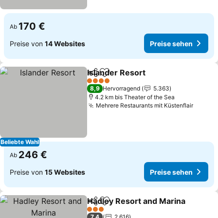
170 €
Ab
Preise von
14 Websites
Preise sehen
Islander Resort
Teilen
Zu Favoriten hinzufügen
Preise seh
4 Sterne
8,9
Hervorragend
5.363
4.2 km bis Theater of the Sea
Mehrere Restaurants mit Küstenflair
Preise
Beliebte Wahl
246 €
Ab
Preise von
15 Websites
Preise sehen
Hadley Resort and Marina
Teilen
Zu Favoriten hinzufügen
3 Sterne
7,4
2.616