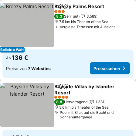
Breezy Palms Resort
Teilen
Zu Favoriten hinzufügen
Preis
3 Sterne
8,3
Sehr gut
3.589
7.5 km bis Theater of the Sea
Verglaste Terrassen mit Aussicht
Preise s
Beliebte Wahl
136 €
Ab
Preise von
7 Websites
Preise sehen
Bayside Villas by Islander
Teilen
Zu Favoriten hinzufügen
Resort
Preise sehen
4 Sterne
8,8
Hervorragend
1.381
5.6 km bis Theater of the Sea
Pool mit Blick auf die Bucht und
Sonnenuntergänge