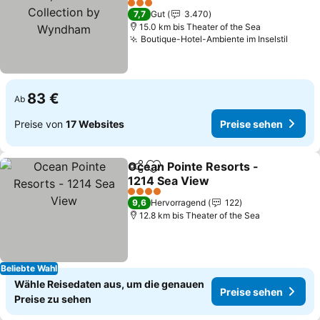
Collection by Wyndham
Preise sehen
3 Sterne
7,7
Gut
3.470
15.0 km bis Theater of the Sea
Boutique-Hotel-Ambiente im Inselstil
Preis
83 €
Ab
Preise von
17 Websites
Preise sehen
Ocean Pointe Resorts -
Teilen
Zu Favoriten hinzufügen
1214 Sea View
Preise sehen
4 Sterne
9,6
Hervorragend
122
12.8 km bis Theater of the Sea
Beliebte Wahl
Wähle Reisedaten aus, um die genauen
Preise sehen
Preise zu sehen