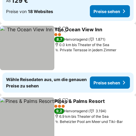
129 €
Ab
Preise von
18 Websites
Preise sehen
The Ocean View Inn
Teilen
Zu Favoriten hinzufügen
Preise
2 Sterne
8,7
Hervorragend
1.871
0.0 km bis Theater of the Sea
Private Terrasse in jedem Zimmer
Preise s
Wähle Reisedaten aus, um die genauen
Preise sehen
Preise zu sehen
Pines & Palms Resort
Teilen
Zu Favoriten hinzufügen
Preis
3 Sterne
9,2
Hervorragend
3.194
6.9 km bis Theater of the Sea
Beheizter Pool am Meer und Tiki-Bar
Preis