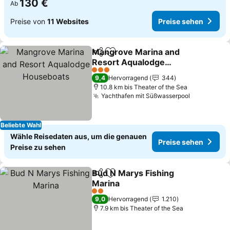
130 €
Ab
Preise von
11 Websites
Preise sehen
Mangrove Marina and
Teilen
Zu Favoriten hinzufügen
Resort Aqualodge
Houseboats
Preise sehen
3 Sterne
9,4
Hervorragend
344
10.8 km bis Theater of the Sea
Yachthafen mit Süßwasserpool
Preise se
Beliebte Wahl
Wähle Reisedaten aus, um die genauen
Preise sehen
Preise zu sehen
Bud N Marys Fishing
Teilen
Zu Favoriten hinzufügen
Marina
Preise sehen
2 Sterne
9,0
Hervorragend
1.210
7.9 km bis Theater of the Sea