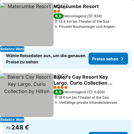
Matecumbe Resort
Teilen
Zu Favoriten hinzufügen
Preise
2 Sterne
8,6
Hervorragend
838
13.4 km bis Theater of the Sea
Privater Bootsanleger und Angeln
Preise s
Beliebte Wahl
Wähle Reisedaten aus, um die genauen
Preise sehen
Preise zu sehen
Baker's Cay Resort Key
Teilen
Zu Favoriten hinzufügen
Largo, Curio Collection by
Hilton
Preise sehen
4 Sterne
8,6
Hervorragend
6.806
18.6 km bis Theater of the Sea
Vielfältige private Stranderlebnisse
Preise 
Beliebte Wahl
248 €
Ab