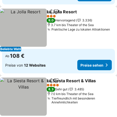
La Jolla Resort
Teilen
Zu Favoriten hinzufügen
Preise sehe
3 Sterne
9,0
Hervorragend
3.336
3.7 km bis Theater of the Sea
Praktische Lage zu lokalen Attraktionen
Pre
Beliebte Wahl
108 €
Ab
Preise von
12 Websites
Preise sehen
La Siesta Resort & Villas
Teilen
Zu Favoriten hinzufügen
Pr
4 Sterne
8,3
Sehr gut
3.485
7.0 km bis Theater of the Sea
Tierfreundlich mit besonderen
Annehmlichkeiten