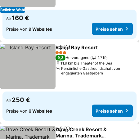
Beliebte Wahl
160 €
Ab
Preise von
9 Websites
Preise sehen
Island Bay Resort
Teilen
Zu Favoriten hinzufügen
Preise s
3 Sterne
9,8
Hervorragend
1.719
11.9 km bis Theater of the Sea
Persönliche Gastfreundschaft von
engagierten Gastgebern
250 €
Ab
Preise von
6 Websites
Preise sehen
Dove Creek Resort &
Teilen
Zu Favoriten hinzufügen
Marina, Trademark