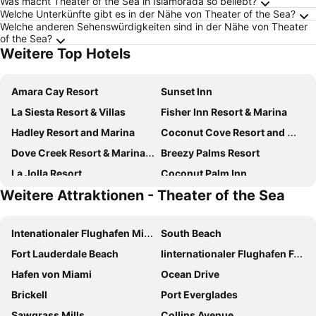
Was macht Theater of the Sea in Islamorada so beliebt?
Welche Unterkünfte gibt es in der Nähe von Theater of the Sea?
Welche anderen Sehenswürdigkeiten sind in der Nähe von Theater
of the Sea?
Weitere Top Hotels
Amara Cay Resort
Sunset Inn
La Siesta Resort & Villas
Fisher Inn Resort & Marina
Hadley Resort and Marina
Coconut Cove Resort and Marina
Dove Creek Resort & Marina, Trademark Collection by Wyndham
Breezy Palms Resort
La Jolla Resort
Coconut Palm Inn
Weitere Attraktionen - Theater of the Sea
Casa Morada
Bahia Bay Resort
The Moorings Village & Spa
Sands of Islamorada
Intenationaler Flughafen Miami
South Beach
The Ocean View Inn
Island Bay Resort
Fort Lauderdale Beach
Iinternationaler Flughafen Fort Lauderdale - Hollywood
Treasure Harbor
The Caribbean Resort at Sea Isle
Hafen von Miami
Ocean Drive
Bud N Marys Fishing Marina
Mangrove Marina Resort Llc
Brickell
Port Everglades
Mariner's Resort Villas & Marina by KeysCaribbean
Windley Cottage At Anglers Way
Sawgrass Mills
Collins Avenue