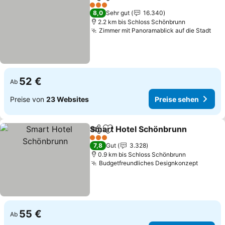
Teilen
Zu Favoriten hinzufügen
3 Sterne
8,0
Sehr gut
16.340
2.2 km bis Schloss Schönbrunn
Zimmer mit Panoramablick auf die Stadt
52 €
Ab
Preise von
23 Websites
Preise sehen
Smart Hotel Schönbrunn
Teilen
Zu Favoriten hinzufügen
3 Sterne
7,8
Gut
3.328
0.9 km bis Schloss Schönbrunn
Budgetfreundliches Designkonzept
55 €
Ab