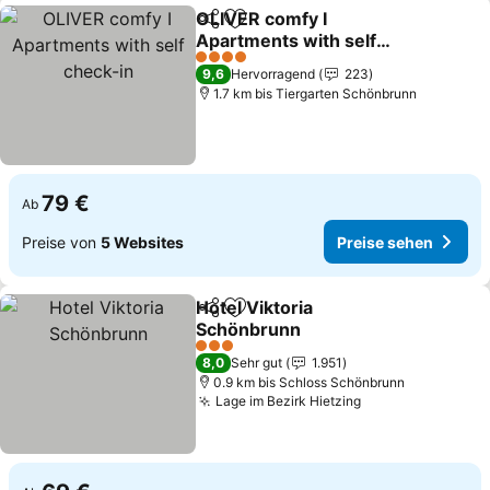
OLIVER comfy I
Teilen
Zu Favoriten hinzufügen
Apartments with self
check-in
4 Sterne
9,6
Hervorragend
223
1.7 km bis Tiergarten Schönbrunn
79 €
Ab
Preise von
5 Websites
Preise sehen
Hotel Viktoria
Teilen
Zu Favoriten hinzufügen
Schönbrunn
3 Sterne
8,0
Sehr gut
1.951
0.9 km bis Schloss Schönbrunn
Lage im Bezirk Hietzing