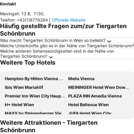
Kontakt
Maxingstr. 13 B
,
1130
,
Telefon
:
+43(1)8779294
|
Offizielle Website
Häufig gestellte Fragen zum/zur Tiergarten
Schönbrunn
Was macht Tiergarten Schönbrunn in Wien so beliebt?
Welche Unterkünfte gibt es in der Nähe von Tiergarten Schönbrunn?
Welche anderen Sehenswürdigkeiten sind in der Nähe von
Tiergarten Schönbrunn?
Weitere Top Hotels
Hampton By Hilton Vienna City West
Melia Vienna
ibis Wien Mariahilf
MEININGER Hotel Wien Downtown Franz
Premier Inn Wien City Hauptbahnhof
PLAZA INN Amedia Vienna
H+ Hotel Wien
Hotel Bellevue Wien
MAXX by Steigenberger Vienna
JUFA Hotel Wien City
Weitere Attraktionen - Tiergarten
Jaz In The City Vienna
Flemings Selection Hotel Wien-City
Schönbrunn
Austria Trend Schloss Wilhelminenberg Wien
Doubletree by Hilton Vienna Schonbrunn