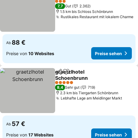
3 Sterne
7,7
Gut
2.362
1.5 km bis Schloss Schönbrunn
Rustikales Restaurant mit lokalem Charme
88 €
Ab
Preise von
10 Websites
Preise sehen
graetzlhotel
Teilen
Zu Favoriten hinzufügen
Schoenbrunn
5 Sterne
8,4
Sehr gut
719
2.3 km bis Tiergarten Schönbrunn
Lebhafte Lage am Meidlinger Markt
57 €
Ab
Preise von
17 Websites
Preise sehen