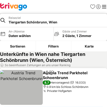
Favoriten
Einlog
Me
Reiseziel
Tiergarten Schönbrunn, Wien
An-/Abreise
Gäste und Zimmer
Daten wählen
2 Gäste, 1 Zimmer
Sortieren
Filtern
Karte
Unterkünfte in Wien nahe Tiergarten
Schönbrunn (Wien, Österreich)
So beeinflussen Zahlungen an uns unser Ranking
Austria Trend Parkhotel
Teilen
Zu Favoriten hinzufügen
Schoenbrunn
8,7
Hervorragend
16.033
0.9 km bis Schloss Schönbrunn
Privater Hofgarten