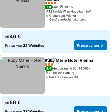
4 Sterne
7,9
Gut
19.107
1.8 km bis Wien Hauptbahnhof
Großartiges Wiener
Gastfreundschaftskonzept
46 €
Ab
Preise von
22 Websites
Preise sehen
Ruby Marie Hotel Vienna
Teilen
Zu Favoriten hinzufügen
3 Sterne
8,9
Hervorragend
14.393
2.1 km bis Hofburg
Privates Kino vor Ort
56 €
Ab
Preise von
23 Websites
Preise sehen