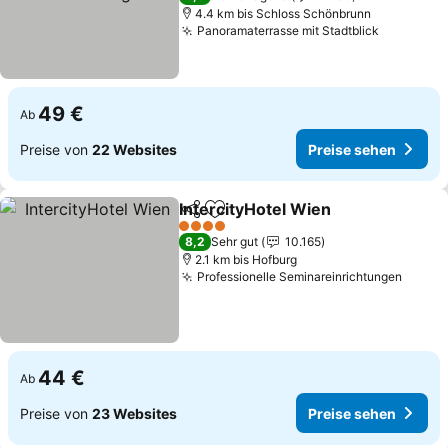
4.4 km bis Schloss Schönbrunn
Panoramaterrasse mit Stadtblick
49 €
Ab
Preise von
22 Websites
Preise sehen
IntercityHotel Wien
Teilen
Zu Favoriten hinzufügen
4 Sterne
8,2
Sehr gut
10.165
2.1 km bis Hofburg
Professionelle Seminareinrichtungen
44 €
Ab
Preise von
23 Websites
Preise sehen