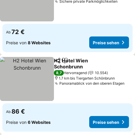
Sichere private Parkmöglichkeiten
72 €
Ab
Preise von
8 Websites
Preise sehen
H2 Hotel Wien
Teilen
Zu Favoriten hinzufügen
Schonbrunn
8,7
Hervorragend
10.554
1.7 km bis Tiergarten Schönbrunn
Panoramablick von den oberen Etagen
86 €
Ab
Preise von
6 Websites
Preise sehen