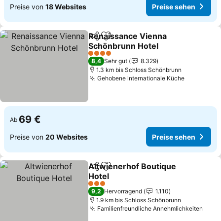
Preise von
18 Websites
Preise sehen
Renaissance Vienna
Teilen
Zu Favoriten hinzufügen
Schönbrunn Hotel
4 Sterne
8,4
Sehr gut
8.329
1.3 km bis Schloss Schönbrunn
Gehobene internationale Küche
69 €
Ab
Preise von
20 Websites
Preise sehen
Altwienerhof Boutique
Teilen
Zu Favoriten hinzufügen
Hotel
3 Sterne
9,2
Hervorragend
1.110
1.9 km bis Schloss Schönbrunn
Familienfreundliche Annehmlichkeiten