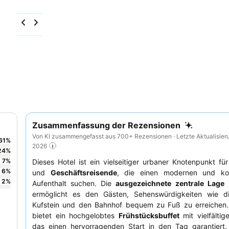
Zusammenfassung der Rezensionen
Von KI zusammengefasst aus 700+ Rezensionen · Letzte Aktualisier
61
%
2026
24
%
7
%
Dieses Hotel ist ein vielseitiger urbaner Knotenpunkt fü
6
%
und
Geschäftsreisende
, die einen modernen und ko
2
%
Aufenthalt suchen. Die
ausgezeichnete zentrale Lage
i
ermöglicht es den Gästen, Sehenswürdigkeiten wie d
Kufstein und den Bahnhof bequem zu Fuß zu erreichen.
bietet ein hochgelobtes
Frühstücksbuffet
mit vielfältig
das einen hervorragenden Start in den Tag garantiert.