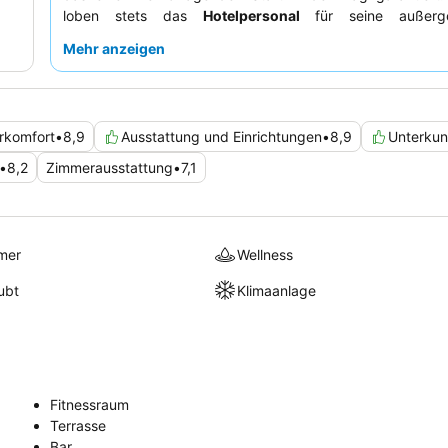
loben stets das
Hotelpersonal
für seine außerge
Freundlichkeit und Hilfsbereitschaft. Für ein ruhigere
Mehr anzeigen
empfiehlt es sich, ein Zimmer mit Gartenblick anzufragen.
rkomfort
•
8,9
Ausstattung und Einrichtungen
•
8,9
Unterkun
•
8,2
Zimmerausstattung
•
7,1
mer
Wellness
ubt
Klimaanlage
Fitnessraum
Terrasse
Bar