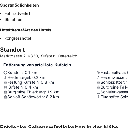
Sportmöglichkeiten
Fahrradverleih
Skifahren
Hotelthema/Art des Hotels
Kongresshotel
Standort
Marktgasse 2, 6330, Kufstein, Österreich
Entfernung von arte Hotel Kufstein
Kufstein
:
0.1
km
Festspielhaus E
Heldenorgel
:
0.2
km
Hexenwasser
:
Festung Kufstein
:
0.3
km
Schloss Itter
:
1
Kufstein
:
0.4
km
Burgruine Falk
Burgruine Thierberg
:
1.9
km
Schleierwasser
Schloß Schönwörth
:
8.2
km
Flughafen Sal
Entdecke Sehenswürdigkeiten in der Nähe