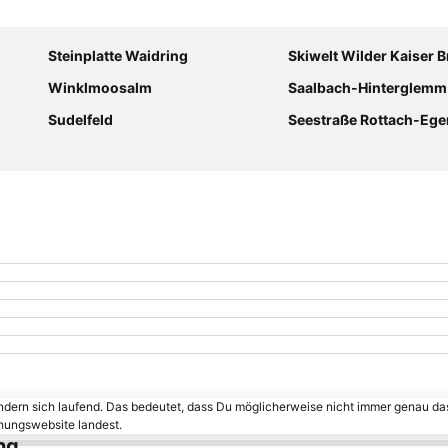
Karte vergrößern
Steinplatte Waidring
Skiwelt Wilder Kaiser B
Winklmoosalm
Saalbach-Hinterglemm sk
Sudelfeld
Seestraße Rottach-Ege
ändern sich laufend. Das bedeutet, dass Du möglicherweise nicht immer genau da
chungswebsite landest.
ng