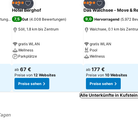
ügen
Zu Favoriten hinzufügen
Zu Favoriten hinz
Hotel
Hotel
4 Sterne
4 Sterne
Teilen
Teilen
Hotel Berghof
Das Walchsee - Move & Re
7,5
9,0
rtungen
)
Gut
(
4.008 Bewertungen
)
Hervorragend
(
5.972 Be
Söll, 1.8 km bis Zentrum
Walchsee, 0.1 km bis Zentr
gratis WLAN
gratis WLAN
Wellness
Pool
Parkplätze
Wellness
67 €
177 €
ab
ab
Preise von
12 Websites
Preise von
10 Websites
Preise sehen
Preise sehen
Alle Unterkünfte in Kufstei
 Tagen