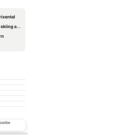
rixental
iing area
rn
sselbe