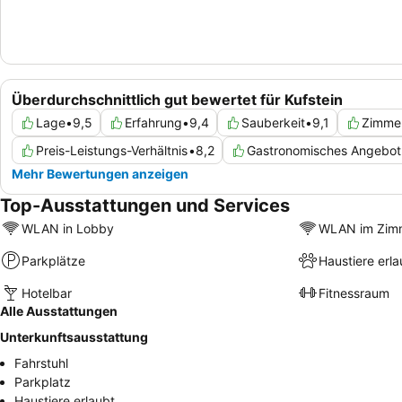
Überdurchschnittlich gut bewertet für Kufstein
Lage
•
9,5
Erfahrung
•
9,4
Sauberkeit
•
9,1
Zimme
Preis-Leistungs-Verhältnis
•
8,2
Gastronomisches Angebot
Mehr Bewertungen anzeigen
Top-Ausstattungen und Services
WLAN in Lobby
WLAN im Zim
Parkplätze
Haustiere erla
Hotelbar
Fitnessraum
Alle Ausstattungen
Unterkunftsausstattung
Fahrstuhl
Parkplatz
Haustiere erlaubt