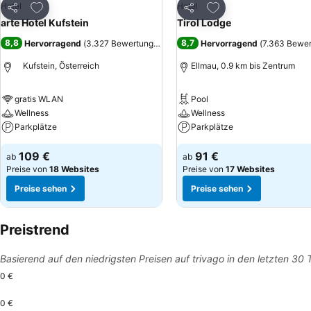
Zu Favoriten hinzufügen
Zu Favoriten hinzuf
Hotel
Hotel
Teilen
Teilen
arte Hotel Kufstein
Tirol Lodge
8,8
8,7
Hervorragend
(
3.327 Bewertungen
)
Hervorragend
(
7.363 Bewe
Kufstein, Österreich
Ellmau, 0.9 km bis Zentrum
gratis WLAN
Pool
Wellness
Wellness
Parkplätze
Parkplätze
109 €
91 €
ab
ab
Preise von
18 Websites
Preise von
17 Websites
Preise sehen
Preise sehen
Preistrend
Basierend auf den niedrigsten Preisen auf trivago in den letzten 30
0 €
0 €