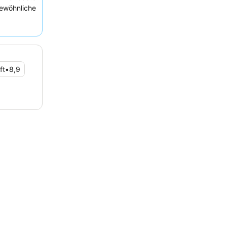
wöhnliche
s Erlebnis
ft
•
8,9