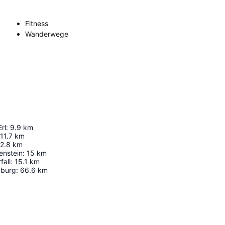
Fitness
Wanderwege
rl
:
9.9
km
11.7
km
2.8
km
enstein
:
15
km
fall
:
15.1
km
zburg
:
66.6
km