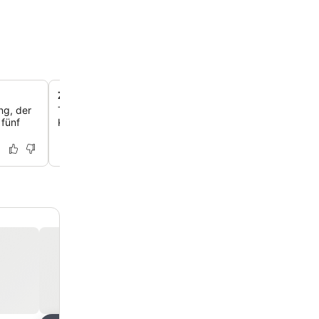
Zeitgenössischer Kunst-Fokus
ng, der
Tauche ein in ein stilvolles Kulturviertel, wo Werke aufs
 fünf
Künstler regelmäßig in der gesamten Unterkunft ausgest