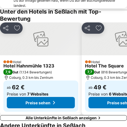
Du auf trivago gesehen hast, wenn Du auf der Buchungswebsite
Flugplatz Burg Feuerstein
Historisches Weihnachtsmuseum in der Alten Weihnachtsfabrik
landest.
Unter den Hotels in Seßlach mit Top-
Rosengarten
Motherwell Park
Bewertung
Crazy Horse
Habaneros
Hennebergisches Museum
Suhl Zoo
Teilen
Zu Favoriten hinzufügen
Teilen
Zu Favoriten
Sankt Martin
Sankt Stephan
Deutsches Zinnfigurenmuseum Plassenburg
Hotel
Hotel
3 Sterne
2 Sterne
Hotel Hahnmühle 1323
Hotel The Square
7,9
7,7
Gut
(
1.134 Bewertungen
)
Gut
(
816 Bewertung
Coburg, 0.3 km bis Zentrum
Coburg, 0.3 km bis Ze
62 €
49 €
ab
ab
Preise von
7 Websites
Preise von
6 Websit
Preise sehen
Preise se
Alle Unterkünfte in Seßlach anzeigen
Andere Unterkünfte in Seßlach