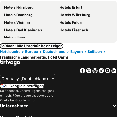
Hotels Nürnberg
Hotels Erfurt
Hotels Bamberg
Hotels Würzburg
Hotels Weimar
Hotels Fulda
Hotels Bad Kissingen
Hotels Eisenach
Hotels Jena
Seßlach: Alle Unterkünfte anzeigen
Hotelsuche
Europa
Deutschland
Bayern
Seßlach
Fränkische Landherberge, Hotel Garni
Facebook
Twitter
Instagra
Xing
Yo
Zu Google hinzufügen
So findest du unsere Ergebnisse ganz
einfach: Füge trivago als bevorzugte
Quelle bei Google hinzu.
Unternehmen