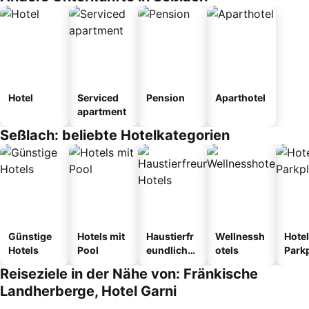
Hotel
Serviced
Pension
Aparthotel
apartment
Seßlach: beliebte Hotelkategorien
Günstige
Hotels mit
Haustierfr
Wellnessh
Hotel
Hotels
Pool
eundliche
otels
Park
Hotels
Reiseziele in der Nähe von: Fränkische
Landherberge, Hotel Garni