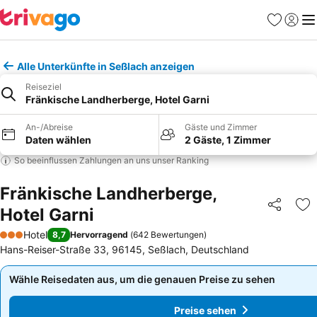
Favoriten
Einlog
Me
Alle Unterkünfte in Seßlach anzeigen
Reiseziel
Fränkische Landherberge, Hotel Garni
An-/Abreise
Gäste und Zimmer
Daten wählen
2 Gäste, 1 Zimmer
So beeinflussen Zahlungen an uns unser Ranking
Fränkische Landherberge,
Hotel Garni
Teilen
Zu
Hotel
8,7
Hervorragend
(
642 Bewertungen
)
3 Sterne
Hans-Reiser-Straße 33, 96145, Seßlach, Deutschland
Wähle Reisedaten aus, um die genauen Preise zu sehen
Wähle Reisedaten aus, um die genauen Preise zu sehen
Preise sehen
Preise sehen