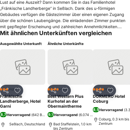
Lust auf eine Auszeit? Dann kommen Sie in das Familienhotel
„Fränkische Landherberge“ in Seßlach. Dank des u-förmigen
Gebäudes verfügen die Gästezimmer über einen eigenen Zugang
über die schönen Laubengänge. Die einladenden Zimmer punkten
mit gepflegter Erscheinung und zahlreichen Annehmlichkeiten.
Mit ähnlichen Unterkünften vergleichen
Bevor Sie morgens zur Arbeit oder zu vergnügsamen
Unternehmungen aufbrechen, stärken Sie sich am reich bestückten
Ausgewählte Unterkunft
Ähnliche Unterkünfte
Frühstücksbuffet. Gratis für Sie: W-LAN ist im gesamten
Hotelbereich kostenlos und auch der Hoteleigene Parkplatz steht
kostenfrei zur Verfügung.
Hotel
Hotel
Hotel
3 Sterne
4 Sterne
4 Sterne
Teilen
Zu Favoriten hinzufügen
Teilen
Zu Favoriten hinzufügen
Teilen
Zu Favor
Fränkische
Best Western Plus
DORMERO Hotel
Landherberge, Hotel
Kurhotel an der
Coburg
Garni
Obermaintherme
8,5
Hervorragend
(
3.
8,7
9,1
Hervorragend
(
642 Bewertungen
Hervorragend
)
(
6.074 Bewertungen
)
Coburg, 0.3 km bis
Zentrum
Seßlach, Deutschland
Bad Staffelstein, 1.0 km
bis Zentrum