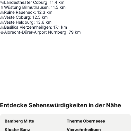
Landestheater Coburg
:
11.4
km
Wüstung Billmuthausen
:
11.5
km
Ruine Raueneck
:
12.3
km
Veste Coburg
:
12.5
km
Veste Heldburg
:
13.6
km
Basilika Vierzehnheiligen
:
17.1
km
Albrecht-Dürer-Airport Nürnberg
:
79
km
Entdecke Sehenswürdigkeiten in der Nähe
Karte vergrößern
Bamberg Mitte
Therme Obernsees
Kloster Banz
Vierzehnheiligen