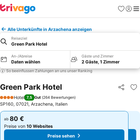
Favoriten
Einlog
Me
Alle Unterkünfte in Arzachena anzeigen
Reiseziel
Green Park Hotel
An-/Abreise
Gäste und Zimmer
Daten wählen
2 Gäste, 1 Zimmer
So beeinflussen Zahlungen an uns unser Ranking
Green Park Hotel
Teilen
Zu
Hotel
7,5
Gut
(
264 Bewertungen
)
4 Sterne
SP160, 07021, Arzachena, Italien
80 €
80 €
ab
ab
Preise von
10 Websites
Preise von
10 Websites
Preise sehen
Preise sehen