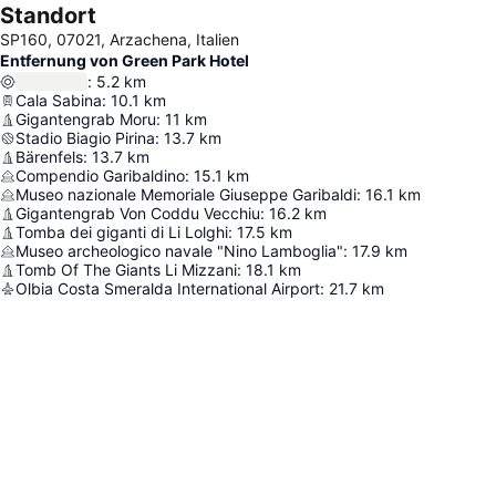
Standort
SP160, 07021, Arzachena, Italien
Entfernung von Green Park Hotel
:
5.2
km
Cala Sabina
:
10.1
km
Gigantengrab Moru
:
11
km
Stadio Biagio Pirina
:
13.7
km
Bärenfels
:
13.7
km
Compendio Garibaldino
:
15.1
km
Museo nazionale Memoriale Giuseppe Garibaldi
:
16.1
km
Gigantengrab Von Coddu Vecchiu
:
16.2
km
Tomba dei giganti di Li Lolghi
:
17.5
km
Museo archeologico navale "Nino Lamboglia"
:
17.9
km
Tomb Of The Giants Li Mizzani
:
18.1
km
Olbia Costa Smeralda International Airport
:
21.7
km