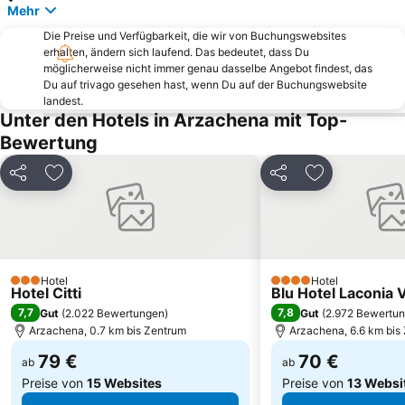
Mehr
Hafen Golfo Aranci
Lu Impustu
Die Preise und Verfügbarkeit, die wir von Buchungswebsites
San Teodoro City Centre
Bahnhof von Olbia
erhalten, ändern sich laufend. Das bedeutet, dass Du
Baia Sant’Anna
Strandpromenade Golfo Aranci
möglicherweise nicht immer genau dasselbe Angebot findest, das
Du auf trivago gesehen hast, wenn Du auf der Buchungswebsite
Spiaggia Capriccioli
Strand Ira
landest.
Unter den Hotels in Arzachena mit Top-
Santa Teresa di Gallura
Cala di Budoni
Bewertung
Marina di Porto Cervo
Le Saline
Baia Corallina Beach
Porto Istana
Teilen
Zu Favoriten hinzufügen
Teilen
Zu Favoriten
Cala Girgolu
Abbiadori
Spiaggia del Grande Pevero
Caprera: Due Mari
Bados
Parco Nazionale dell'Arcipelago di La Maddalena
Isola di Santa Maria
Porto Taverna
Hotel
Hotel
3 Sterne
4 Sterne
Hotel Citti
Blu Hotel Laconia V
Caprera: Relitto
Le Saline
7,7
7,8
Gut
(
2.022 Bewertungen
)
Gut
(
2.972 Bewertu
Rena Bianca
Iles Lavezzi
Arzachena, 0.7 km bis Zentrum
Arzachena, 6.6 km bis
79 €
70 €
ab
ab
Preise von
15 Websites
Preise von
13 Websi