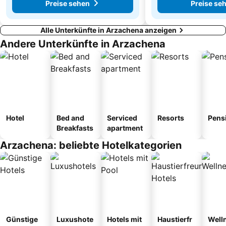
Preise sehen
Preise se
Alle Unterkünfte in Arzachena anzeigen
Andere Unterkünfte in Arzachena
Hotel
Bed and
Serviced
Resorts
Pens
Breakfasts
apartment
Arzachena: beliebte Hotelkategorien
Günstige
Luxushote
Hotels mit
Haustierfr
Well