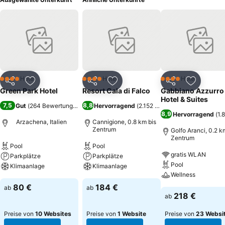
Hotel
Hotel
Hotel
4 Sterne
4 Sterne
4 Sterne
Teilen
Zu Favoriten hinzufügen
Teilen
Zu Favoriten hinzufügen
Teilen
Zu Favor
Green Park Hotel
Resort Cala di Falco
Gabbiano Azzurro
Hotel & Suites
7,5
8,8
Gut
(
264 Bewertungen
)
Hervorragend
(
2.152 Bewertungen
)
8,9
Hervorragend
(
1.
Arzachena, Italien
Cannigione, 0.8 km bis
Zentrum
Golfo Aranci, 0.2 k
Zentrum
Pool
Pool
gratis WLAN
Parkplätze
Parkplätze
Pool
Klimaanlage
Klimaanlage
Wellness
80 €
184 €
ab
ab
218 €
ab
Preise von
10 Websites
Preise von
1 Website
Preise von
23 Websi