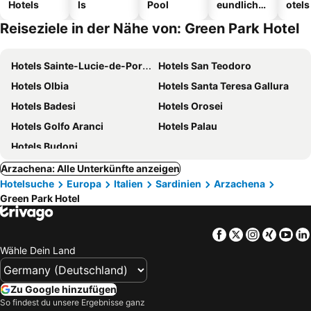
Hotels
ls
Pool
eundliche
otels
Hotels
Reiseziele in der Nähe von: Green Park Hotel
Hotels Sainte-Lucie-de-Porto-Vecchio
Hotels San Teodoro
Hotels Olbia
Hotels Santa Teresa Gallura
Hotels Badesi
Hotels Orosei
Hotels Golfo Aranci
Hotels Palau
Hotels Budoni
Arzachena: Alle Unterkünfte anzeigen
Hotelsuche
Europa
Italien
Sardinien
Arzachena
Green Park Hotel
Facebook
Twitter
Instagra
Xing
Yo
Wähle Dein Land
Zu Google hinzufügen
So findest du unsere Ergebnisse ganz