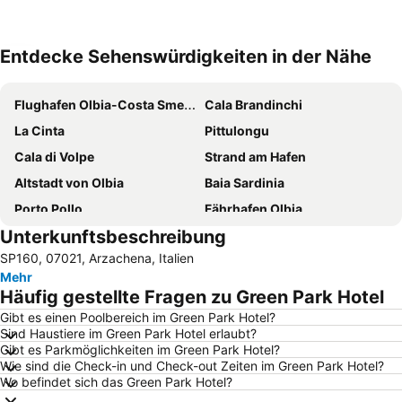
Entdecke Sehenswürdigkeiten in der Nähe
Karte vergrößern
Flughafen Olbia-Costa Smeralda-Prince Karim Aga Khan IV
Cala Brandinchi
La Cinta
Pittulongu
Cala di Volpe
Strand am Hafen
Altstadt von Olbia
Baia Sardinia
Porto Pollo
Fährhafen Olbia
Unterkunftsbeschreibung
Capriccioli Beach
Spiaggia Bianca
SP160, 07021, Arzachena, Italien
Murta Maria
Capo Testa
Mehr
Marinella
Punta Don Diego
Häufig gestellte Fragen zu Green Park Hotel
Spiaggia del Principe
Valle dell´Erica
Gibt es einen Poolbereich im Green Park Hotel?
Sind Haustiere im Green Park Hotel erlaubt?
Jachthafen Porto Rotondo
Santa Teresa di Gallura
Gibt es Parkmöglichkeiten im Green Park Hotel?
Panoramastraße Costa Smeralda
Strand Marinella
Wie sind die Check-in und Check-out Zeiten im Green Park Hotel?
Wo befindet sich das Green Park Hotel?
Porto Pozzo
Capo d'Orso