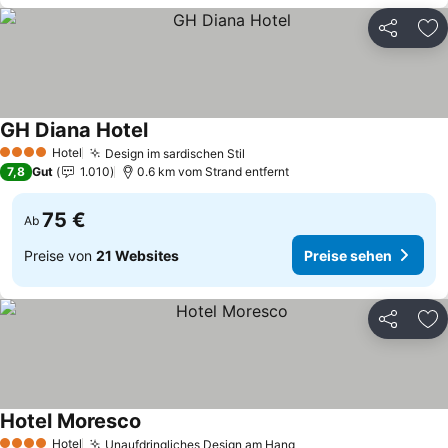
Teilen
Zu
GH Diana Hotel
Hotel
Design im sardischen Stil
4 Sterne
7,8
Gut
1.010
0.6 km vom Strand entfernt
75 €
Ab
Preise von
21 Websites
Preise sehen
Teilen
Zu
Hotel Moresco
Hotel
Unaufdringliches Design am Hang