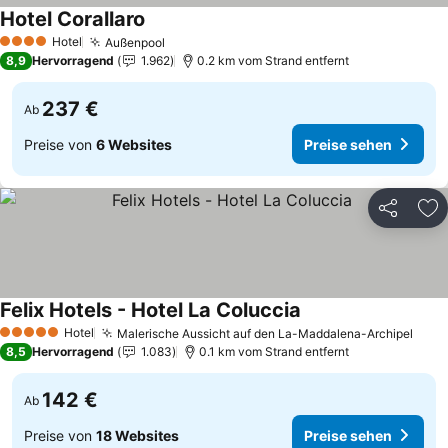
Hotel Corallaro
Hotel
Außenpool
4 Sterne
8,9
Hervorragend
1.962
0.2 km vom Strand entfernt
237 €
Ab
Preise von
6 Websites
Preise sehen
Teilen
Zu
Felix Hotels - Hotel La Coluccia
Hotel
Malerische Aussicht auf den La-Maddalena-Archipel
5 Sterne
8,5
Hervorragend
1.083
0.1 km vom Strand entfernt
142 €
Ab
Preise von
18 Websites
Preise sehen