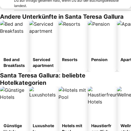
Du auf trivago gesehen hast, wenn Du auf der Buchungswebsite
landest.
Andere Unterkünfte in Santa Teresa Gallura
Bed and
Serviced
Resorts
Pension
Apar
Breakfasts
apartment
Santa Teresa Gallura: beliebte
Hotelkategorien
Günstige
Luxushote
Hotels mit
Haustierfr
Well