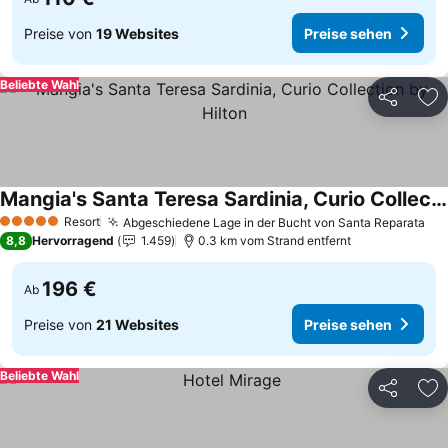
Preise von
19 Websites
Preise sehen
Beliebte Wahl
Teilen
Zu
Mangia's Santa Teresa Sardinia, Curio Collection by Hilton
Resort
Abgeschiedene Lage in der Bucht von Santa Reparata
5 Sterne
8,8
Hervorragend
1.459
0.3 km vom Strand entfernt
196 €
Ab
Preise von
21 Websites
Preise sehen
Beliebte Wahl
Teilen
Zu