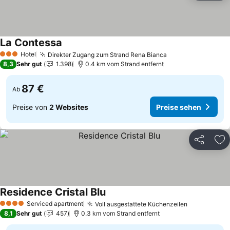
La Contessa
Hotel
Direkter Zugang zum Strand Rena Bianca
3 Sterne
8,3
Sehr gut
1.398
0.4 km vom Strand entfernt
87 €
Ab
Preise von
2 Websites
Preise sehen
Teilen
Zu
Residence Cristal Blu
Serviced apartment
Voll ausgestattete Küchenzeilen
4 Sterne
8,1
Sehr gut
457
0.3 km vom Strand entfernt