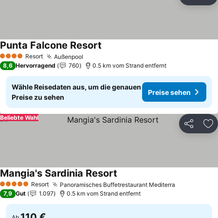
Teilen
Zu
Punta Falcone Resort
Resort
Außenpool
4 Sterne
8,6
Hervorragend
760
0.5 km vom Strand entfernt
Wähle Reisedaten aus, um die genauen
Preise sehen
Preise zu sehen
Beliebte Wahl
Teilen
Zu
Mangia's Sardinia Resort
Resort
Panoramisches Buffetrestaurant Mediterra
5 Sterne
7,9
Gut
1.097
0.5 km vom Strand entfernt
110 €
Ab