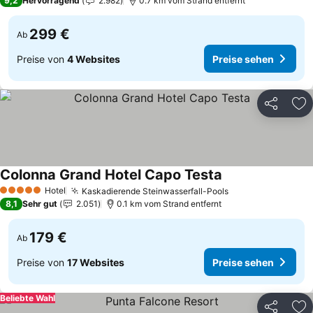
9,2
Hervorragend
2.982
0.7 km vom Strand entfernt
299 €
Ab
Preise von
4 Websites
Preise sehen
Teilen
Zu
Colonna Grand Hotel Capo Testa
Hotel
Kaskadierende Steinwasserfall-Pools
5 Sterne
8,1
Sehr gut
2.051
0.1 km vom Strand entfernt
179 €
Ab
Preise von
17 Websites
Preise sehen
Beliebte Wahl