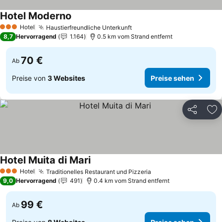
Hotel Moderno
Hotel
Haustierfreundliche Unterkunft
3 Sterne
8,7
Hervorragend
1.164
0.5 km vom Strand entfernt
70 €
Ab
Preise von
3 Websites
Preise sehen
Teilen
Zu
Hotel Muita di Mari
Hotel
Traditionelles Restaurant und Pizzeria
3 Sterne
9,0
Hervorragend
491
0.4 km vom Strand entfernt
99 €
Ab