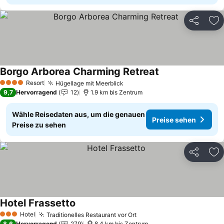
Teilen
Zu
Borgo Arborea Charming Retreat
Resort
Hügellage mit Meerblick
4 Sterne
9,7
Hervorragend
12
1.9 km bis Zentrum
Wähle Reisedaten aus, um die genauen
Preise sehen
Preise zu sehen
Teilen
Zu
Hotel Frassetto
Hotel
Traditionelles Restaurant vor Ort
3 Sterne
8,6
Hervorragend
279
8.4 km bis Zentrum