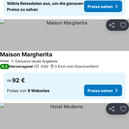
Wähle Reisedaten aus, um die genauen
Preise sehen
Preise zu sehen
Teilen
Zu
Maison Margherita
Hotel
Exklusive lokale Angebote
9,2
Hervorragend
426
0.8 km vom Strand entfernt
92 €
Ab
Preise von
9 Websites
Preise sehen
Teilen
Zu