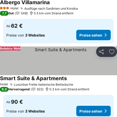
Albergo Villamarina
Hotel
Ausflüge nach Sardinien und Korsika
3 Sterne
7,7
Gut
548
0.5 km vom Strand entfernt
62 €
Ab
Preise von
3 Websites
Preise sehen
Beliebte Wahl
Teilen
Zu
Smart Suite & Apartments
Hotel
Luxuriöse Frette italienische Bettwäsche
9,0
Hervorragend
622
0.3 km vom Strand entfernt
90 €
Ab
Preise von
3 Websites
Preise sehen