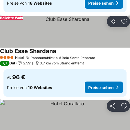
Preise von
18 Websites
Preise sehen
Beliebte Wahl
Teilen
Zu
Club Esse Shardana
Hotel
Panoramablick auf Baia Santa Reparata
4 Sterne
7,7
Gut
2.591
0.7 km vom Strand entfernt
96 €
Ab
Preise von
10 Websites
Preise sehen
Teilen
Zu