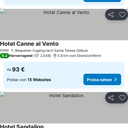
Teilen
Zu
Hotel Canne al Vento
Hotel
Bequemer Zugang nach Santa Teresa Gallura
9,2
Hervorragend
2.048
0.8 km vom Strand entfernt
93 €
Ab
Preise von
15 Websites
Preise sehen
Teilen
Zu
Hotel Sandalion