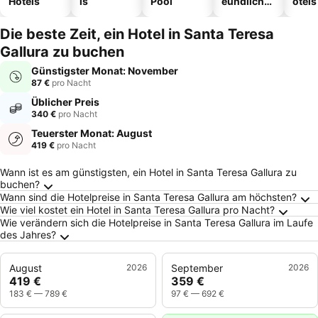
Hotels
ls
Pool
eundliche
otels
Hotels
Die beste Zeit, ein Hotel in Santa Teresa
Gallura zu buchen
Günstigster Monat: November
87 €
pro Nacht
Üblicher Preis
340 €
pro Nacht
Teuerster Monat: August
419 €
pro Nacht
Häufig gestellte Fragen zu Santa Teresa Gallu
Wann ist es am günstigsten, ein Hotel in Santa Teresa Gallura zu
buchen?
Wann sind die Hotelpreise in Santa Teresa Gallura am höchsten?
Wie viel kostet ein Hotel in Santa Teresa Gallura pro Nacht?
Wie verändern sich die Hotelpreise in Santa Teresa Gallura im Laufe
des Jahres?
August
2026
September
2026
419 €
359 €
183 €
—
789 €
97 €
—
692 €