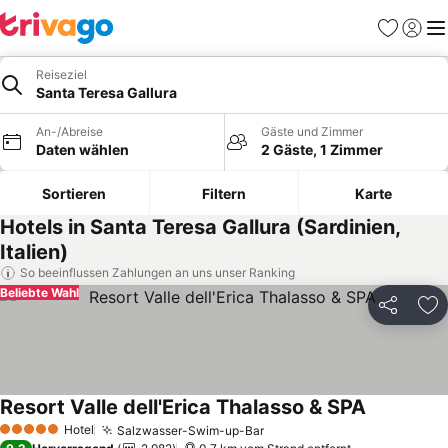
Favoriten
Einlog
Me
Reiseziel
Santa Teresa Gallura
An-/Abreise
Gäste und Zimmer
Daten wählen
2 Gäste, 1 Zimmer
Sortieren
Filtern
Karte
Hotels in Santa Teresa Gallura (Sardinien,
Italien)
So beeinflussen Zahlungen an uns unser Ranking
Beliebte Wahl
Teilen
Zu
Resort Valle dell'Erica Thalasso & SPA
Hotel
Salzwasser-Swim-up-Bar
5 Sterne