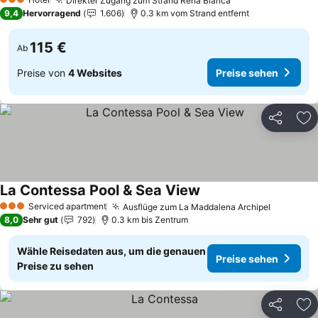
Direkter Zugang zum Strand Rena Bianca
3 Sterne
9,4
Hervorragend
1.606
0.3 km vom Strand entfernt
115 €
Ab
Preise von
4 Websites
Preise sehen
Teilen
Zu
La Contessa Pool & Sea View
Serviced apartment
Ausflüge zum La Maddalena Archipel
3 Sterne
8,0
Sehr gut
792
0.3 km bis Zentrum
Wähle Reisedaten aus, um die genauen
Preise sehen
Preise zu sehen
Teilen
Zu