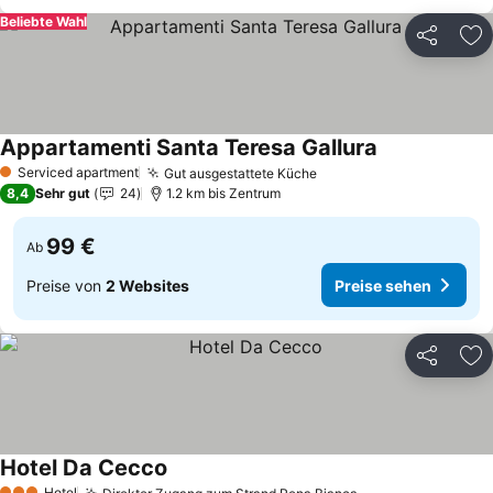
Beliebte Wahl
Teilen
Zu
Appartamenti Santa Teresa Gallura
Serviced apartment
Gut ausgestattete Küche
1 Sterne
8,4
Sehr gut
24
1.2 km bis Zentrum
99 €
Ab
Preise von
2 Websites
Preise sehen
Teilen
Zu
Hotel Da Cecco
Hotel