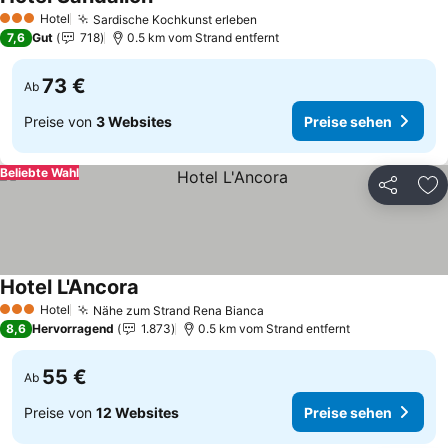
Hotel
Sardische Kochkunst erleben
3 Sterne
7,6
Gut
718
0.5 km vom Strand entfernt
73 €
Ab
Preise von
3 Websites
Preise sehen
Beliebte Wahl
Teilen
Zu
Hotel L'Ancora
Hotel
Nähe zum Strand Rena Bianca
3 Sterne
8,6
Hervorragend
1.873
0.5 km vom Strand entfernt
55 €
Ab
Preise von
12 Websites
Preise sehen