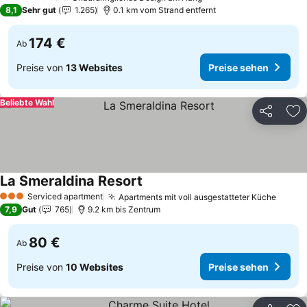
4 Sterne
8,1
Sehr gut
1.265
0.1 km vom Strand entfernt
174 €
Ab
Preise von
13 Websites
Preise sehen
Beliebte Wahl
Teilen
Zu
La Smeraldina Resort
Serviced apartment
Apartments mit voll ausgestatteter Küche
3 Sterne
7,9
Gut
765
9.2 km bis Zentrum
80 €
Ab
Preise von
10 Websites
Preise sehen