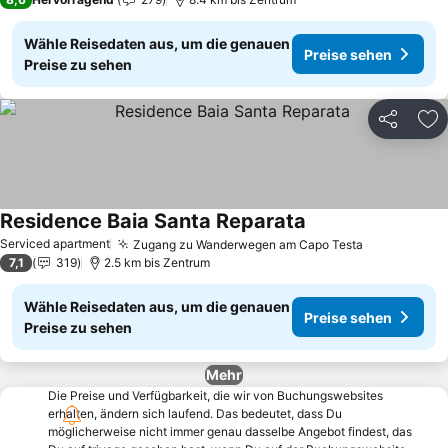
Wähle Reisedaten aus, um die genauen
Preise sehen
Preise zu sehen
Teilen
Zu
Residence Baia Santa Reparata
Serviced apartment
Zugang zu Wanderwegen am Capo Testa
7,1
319
2.5 km bis Zentrum
Wähle Reisedaten aus, um die genauen
Preise sehen
Preise zu sehen
Mehr
Die Preise und Verfügbarkeit, die wir von Buchungswebsites
erhalten, ändern sich laufend. Das bedeutet, dass Du
möglicherweise nicht immer genau dasselbe Angebot findest, das