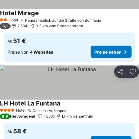
Hotel Mirage
Hotel
Panoramablick auf die Straße von Bonifacio
2 Sterne
6,1
2.594
0.3 km vom Strand entfernt
51 €
Ab
Preise von
4 Websites
Preise sehen
Teilen
Zu
LH Hotel La Funtana
Hotel
Oase mit Außenpool
4 Sterne
8,9
Hervorragend
1.880
1.1 km bis Zentrum
58 €
Ab