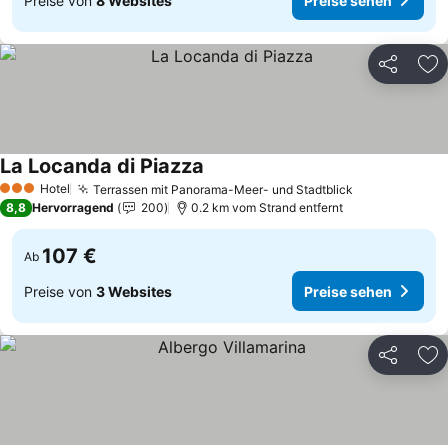
Preise von
8 Websites
Preise sehen
Teilen
Zu
La Locanda di Piazza
Hotel
Terrassen mit Panorama-Meer- und Stadtblick
3 Sterne
8,8
Hervorragend
200
0.2 km vom Strand entfernt
107 €
Ab
Preise von
3 Websites
Preise sehen
Teilen
Zu