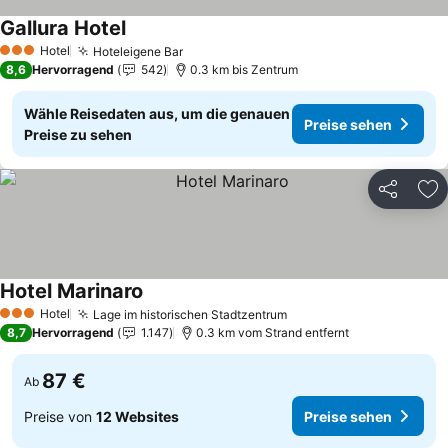
Gallura Hotel
Hotel
Hoteleigene Bar
3 Sterne
8,6
Hervorragend
542
0.3 km bis Zentrum
Wähle Reisedaten aus, um die genauen
Preise sehen
Preise zu sehen
Teilen
Zu
Hotel Marinaro
Hotel
Lage im historischen Stadtzentrum
3 Sterne
8,7
Hervorragend
1.147
0.3 km vom Strand entfernt
87 €
Ab
Preise von
12 Websites
Preise sehen