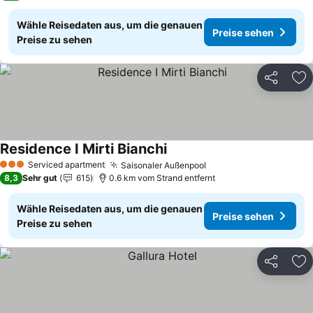
Wähle Reisedaten aus, um die genauen
Preise sehen
Preise zu sehen
Teilen
Zu
Residence I Mirti Bianchi
Serviced apartment
Saisonaler Außenpool
3 Sterne
8,3
Sehr gut
615
0.6 km vom Strand entfernt
Wähle Reisedaten aus, um die genauen
Preise sehen
Preise zu sehen
Teilen
Zu