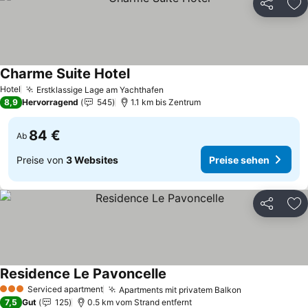
Teilen
Zu
Charme Suite Hotel
Hotel
Erstklassige Lage am Yachthafen
8,9
Hervorragend
545
1.1 km bis Zentrum
84 €
Ab
Preise von
3 Websites
Preise sehen
Teilen
Zu
Residence Le Pavoncelle
Serviced apartment
Apartments mit privatem Balkon
3 Sterne
7,5
Gut
125
0.5 km vom Strand entfernt