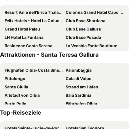
Resort Valle dell'Erica Thalasso & SPA
Colonna Grand Hotel Capo Testa
Felix Hotels - Hotel La Coluccia
Club Esse Shardana
Grand Hotel Palau
Club Esse Gallura
LH Hotel La Funtana
Club Esse Posada
Residence Costa Serena
La Vecchia Fonte Boutique Hotel
Attraktionen - Santa Teresa Gallura
Hotel Villa Marina
Il Gabbiano
Hotel Excelsior
Hotel Corallaro
Flughafen Olbia-Costa Smeralda-Prince Karim Aga Khan IV
Palombaggia
Lodge de Charme A Cheda
GH Diana Hotel
Pittulongu
Cala di Volpe
Hotel Mirage
Hotel Nido D'Aquila
Santa Giulia
Strand am Hafen
Hôtel Santateresa
Hotel Miralonga
Altstadt von Olbia
Baia Sardinia
Hôtel Padolo
Hôtel Maora Village
Porto Pollo
Fährhafen Olbia
Hotel Porto Puddu
Hotel Canne al Vento
Top-Reiseziele
Capriccioli Beach
Spiaggia Bianca
Palau City Hotel
Le Nereidi Hotel & Residence
Capo Testa
Marinella
Hotel Moresco
AHR Altura Hotel Porto Rafael
Hotels Sainte-Lucie-de-Porto-Vecchio
Hotels San Teodoro
Spiaggia del Principe
Valle dell´Erica