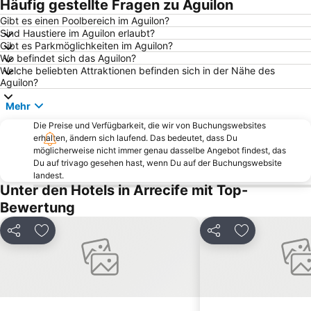
Häufig gestellte Fragen zu Aguilon
Puerto deportivo Marina Rubicon
Avenida de las Playas
Gibt es einen Poolbereich im Aguilon?
Sind Haustiere im Aguilon erlaubt?
Ciudad Deportiva Lanzarote
de la Cruz o del Pozo
Gibt es Parkmöglichkeiten im Aguilon?
Insel Los Lobos
Playa del Viejo
Wo befindet sich das Aguilon?
Welche beliebten Attraktionen befinden sich in der Nähe des
Dunas de Corralejo Natural Park
Aquapark Costa Teguise
Aguilon?
De las Cucharas
Castillo de las Coloradas
Mehr
Puerto de Corralejo
Grandes Playas
Die Preise und Verfügbarkeit, die wir von Buchungswebsites
Sporthafen Puerto Calero
Playa del Muelle Chico
erhalten, ändern sich laufend. Das bedeutet, dass Du
möglicherweise nicht immer genau dasselbe Angebot findest, das
Reducto-Strand
La Concha
Du auf trivago gesehen hast, wenn Du auf der Buchungswebsite
landest.
Playa de San Juan
Galería Yaiza
Unter den Hotels in Arrecife mit Top-
Timanfaya National Park
El Bajo Negro
Bewertung
Puerto Remedios-Las Agujas
Las Lajas de Punta Prieta
Teilen
Zu Favoriten hinzufügen
Teilen
Zu Favoriten
Charco de San Ginés
Aquarium Lanzarote
Grande
Guinate Tropical Park
Playa de La Cocina
Aussichtsturm von Rio
El Moro