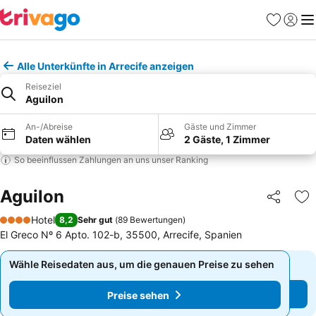
Favoriten
Einlog
Me
Alle Unterkünfte in Arrecife anzeigen
Reiseziel
Aguilon
An-/Abreise
Gäste und Zimmer
Daten wählen
2 Gäste, 1 Zimmer
So beeinflussen Zahlungen an uns unser Ranking
Aguilon
Teilen
Zu
Hotel
8,2
Sehr gut
(
89 Bewertungen
)
4 Sterne
El Greco Nº 6 Apto. 102-b, 35500, Arrecife, Spanien
Wähle Reisedaten aus, um die genauen Preise zu sehen
Wähle Reisedaten aus, um die genauen Preise zu sehen
Preise sehen
Preise sehen