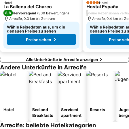
Hotel
Hotel
4 Sterne
La Ballena del Charco
Hostal España
8,8
/
Hervorragend
(
330 Bewertungen
)
Keine Rezensionen verfü
Arrecife, 0.3 km bis Zentrum
Arrecife, 0.4 km bis Z
Wähle Reisedaten aus, um die
Wähle Reisedaten a
genauen Preise zu sehen
genauen Preise zu 
Preise sehen
Preise se
Alle Unterkünfte in Arrecife anzeigen
Andere Unterkünfte in Arrecife
Hotel
Bed and
Serviced
Resorts
Juge
Breakfasts
apartment
berg
tel
Arrecife: beliebte Hotelkategorien