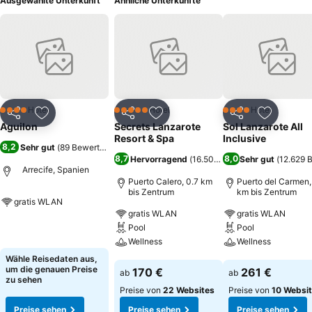
Ausgewählte Unterkunft
Ähnliche Unterkünfte
Hotel
Hotel
Hotel
4 Sterne
5 Sterne
4 Sterne
Teilen
Zu Favoriten hinzufügen
Teilen
Zu Favoriten hinzufügen
Teilen
Zu Favor
Aguilon
Secrets Lanzarote
Sol Lanzarote All
Resort & Spa
Inclusive
8,2
Sehr gut
(
89 Bewertungen
)
8,7
8,0
Hervorragend
(
16.505 Bewertungen
Sehr gut
)
(
12.629 
Arrecife, Spanien
Puerto Calero, 0.7 km
Puerto del Carmen,
bis Zentrum
km bis Zentrum
gratis WLAN
gratis WLAN
gratis WLAN
Preise sehen
Pool
Pool
Wellness
Wellness
Wähle Reisedaten aus,
Preise sehen
Preise sehen
um die genauen Preise
170 €
261 €
ab
ab
zu sehen
Preise von
22 Websites
Preise von
10 Websi
Preise sehen
Preise sehen
Preise sehen