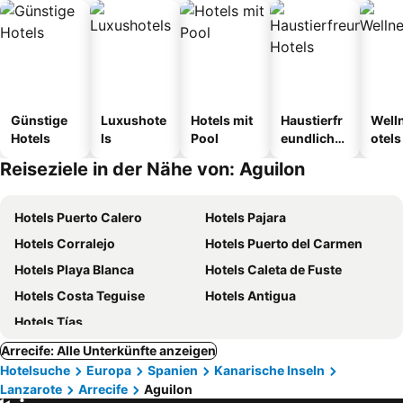
Günstige
Luxushote
Hotels mit
Haustierfr
Well
Hotels
ls
Pool
eundliche
otels
Hotels
Reiseziele in der Nähe von: Aguilon
Hotels Puerto Calero
Hotels Pajara
Hotels Corralejo
Hotels Puerto del Carmen
Hotels Playa Blanca
Hotels Caleta de Fuste
Hotels Costa Teguise
Hotels Antigua
Hotels Tías
Arrecife: Alle Unterkünfte anzeigen
Hotelsuche
Europa
Spanien
Kanarische Inseln
Lanzarote
Arrecife
Aguilon