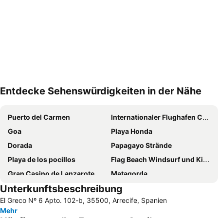
Entdecke Sehenswürdigkeiten in der Nähe
Karte vergrößern
Puerto del Carmen
Internationaler Flughafen César Manrique-Lanzarote
Goa
Playa Honda
Dorada
Papagayo Strände
Playa de los pocillos
Flag Beach Windsurf und Kitesurf Centrum
Gran Casino de Lanzarote
Matagorda
Unterkunftsbeschreibung
Free Dolphin Diving
Plaza de las Dunas
El Greco Nº 6 Apto. 102-b, 35500, Arrecife, Spanien
Playa Flamingo
Los Pocillos
Mehr
Alter Ortskern
Strand von Famara