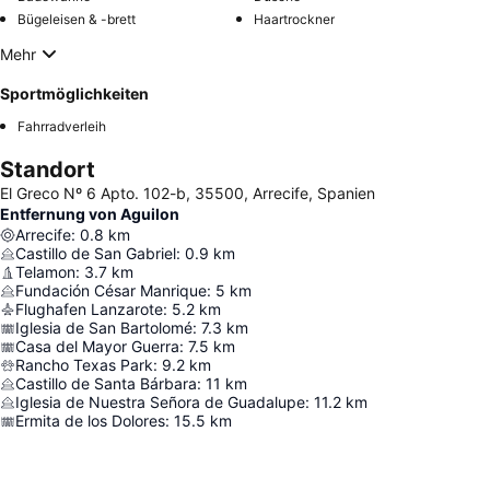
Bügeleisen & -brett
Haartrockner
Mehr
Sportmöglichkeiten
Fahrradverleih
Standort
El Greco Nº 6 Apto. 102-b, 35500, Arrecife, Spanien
Entfernung von Aguilon
Arrecife
:
0.8
km
Castillo de San Gabriel
:
0.9
km
Telamon
:
3.7
km
Fundación César Manrique
:
5
km
Flughafen Lanzarote
:
5.2
km
Iglesia de San Bartolomé
:
7.3
km
Casa del Mayor Guerra
:
7.5
km
Rancho Texas Park
:
9.2
km
Castillo de Santa Bárbara
:
11
km
Iglesia de Nuestra Señora de Guadalupe
:
11.2
km
Ermita de los Dolores
:
15.5
km