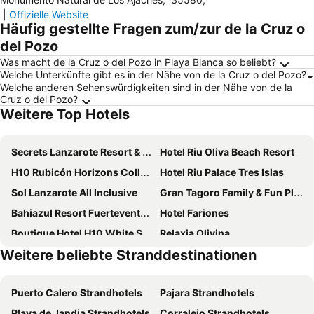
|
Offizielle Website
Häufig gestellte Fragen zum/zur de la Cruz o
del Pozo
Was macht de la Cruz o del Pozo in Playa Blanca so beliebt?
Welche Unterkünfte gibt es in der Nähe von de la Cruz o del Pozo?
Welche anderen Sehenswürdigkeiten sind in der Nähe von de la
Cruz o del Pozo?
Weitere Top Hotels
Secrets Lanzarote Resort & Spa
Hotel Riu Oliva Beach Resort
H10 Rubicón Horizons Collection
Hotel Riu Palace Tres Islas
Sol Lanzarote All Inclusive
Gran Tagoro Family & Fun Playa Blanca
Bahiazul Resort Fuerteventura
Hotel Fariones
Boutique Hotel H10 White Suites - Adults Only
Relaxia Olivina
Weitere beliebte Stranddestinationen
Hotel Riu Paraiso Lanzarote
Iberostar Selection Lanzarote Park
Hotel Costa Calero Thalasso & Spa
Barceló Playa Blanca
Puerto Calero Strandhotels
Pajara Strandhotels
Seaside Los Jameos
HD Lobos Natura Fuerteventura
Playa de Jandia Strandhotels
Corralejo Strandhotels