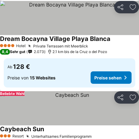
Teilen
Zu
Dream Bocayna Village Playa Blanca
Hotel
Private Terrassen mit Meerblick
4 Sterne
8,4
Sehr gut
2.073
2.1 km bis de la Cruz o del Pozo
128 €
Ab
Preise von
15 Websites
Preise sehen
Beliebte Wahl
Teilen
Zu
Caybeach Sun
Resort
Unterhaltsames Familienprogramm
3 Sterne