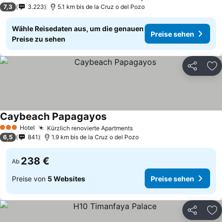
3 Sterne
7,3
3.223
5.1 km bis de la Cruz o del Pozo
Wähle Reisedaten aus, um die genauen
Preise sehen
Preise zu sehen
Teilen
Zu
Caybeach Papagayos
Hotel
Kürzlich renovierte Apartments
3 Sterne
6,5
841
1.9 km bis de la Cruz o del Pozo
238 €
Ab
Preise von
5 Websites
Preise sehen
Teilen
Zu