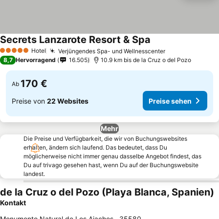
Secrets Lanzarote Resort & Spa
Hotel
Verjüngendes Spa- und Wellnesscenter
5 Sterne
8,7
Hervorragend
16.505
10.9 km bis de la Cruz o del Pozo
170 €
Ab
Preise von
22 Websites
Preise sehen
Mehr
Die Preise und Verfügbarkeit, die wir von Buchungswebsites
erhalten, ändern sich laufend. Das bedeutet, dass Du
möglicherweise nicht immer genau dasselbe Angebot findest, das
Du auf trivago gesehen hast, wenn Du auf der Buchungswebsite
landest.
de la Cruz o del Pozo (Playa Blanca, Spanien)
Kontakt
Monumento Natural de Los Ajaches
,
35580
,