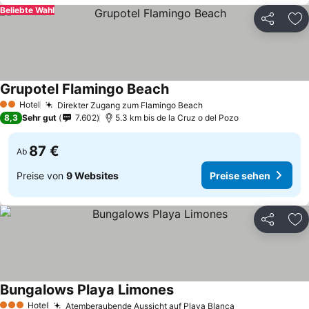
Beliebte Wahl
Teilen
Zu
Grupotel Flamingo Beach
Hotel
Direkter Zugang zum Flamingo Beach
2 Sterne
8,3
Sehr gut
7.602
5.3 km bis de la Cruz o del Pozo
87 €
Ab
Preise von
9 Websites
Preise sehen
Teilen
Zu
Bungalows Playa Limones
Hotel
Atemberaubende Aussicht auf Playa Blanca