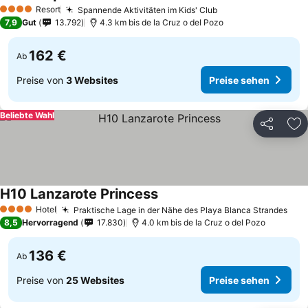
Resort
Spannende Aktivitäten im Kids' Club
4 Sterne
7,9
Gut
13.792
4.3 km bis de la Cruz o del Pozo
162 €
Ab
Preise von
3 Websites
Preise sehen
Beliebte Wahl
Teilen
Zu
H10 Lanzarote Princess
Hotel
Praktische Lage in der Nähe des Playa Blanca Strandes
4 Sterne
8,5
Hervorragend
17.830
4.0 km bis de la Cruz o del Pozo
136 €
Ab
Preise von
25 Websites
Preise sehen