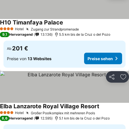
H10 Timanfaya Palace
Hotel
Zugang zur Strandpromenade
4 Sterne
9,1
Hervorragend
13.136
5.5 km bis de la Cruz o del Pozo
201 €
Ab
Preise von
13 Websites
Preise sehen
Teilen
Zu
Elba Lanzarote Royal Village Resort
Hotel
Großer Poolkomplex mit mehreren Pools
4 Sterne
8,6
Hervorragend
12.595
5.1 km bis de la Cruz o del Pozo