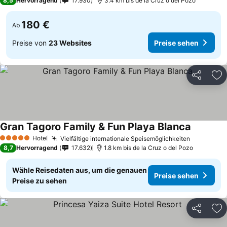
8,5
Hervorragend
17.930
3.4 km bis de la Cruz o del Pozo
180 €
Ab
Preise von
23 Websites
Preise sehen
Teilen
Zu
Gran Tagoro Family & Fun Playa Blanca
Hotel
Vielfältige internationale Speisemöglichkeiten
5 Sterne
8,7
Hervorragend
17.632
1.8 km bis de la Cruz o del Pozo
Wähle Reisedaten aus, um die genauen
Preise sehen
Preise zu sehen
Teilen
Zu