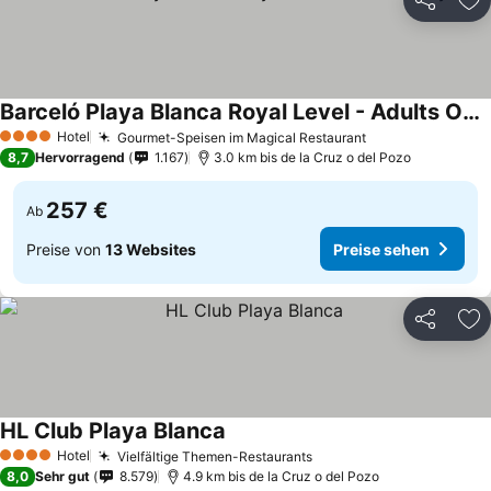
Teilen
Zu
Barceló Playa Blanca Royal Level - Adults Only
Hotel
Gourmet-Speisen im Magical Restaurant
4 Sterne
8,7
Hervorragend
1.167
3.0 km bis de la Cruz o del Pozo
257 €
Ab
Preise von
13 Websites
Preise sehen
Teilen
Zu
HL Club Playa Blanca
Hotel
Vielfältige Themen-Restaurants
4 Sterne
8,0
Sehr gut
8.579
4.9 km bis de la Cruz o del Pozo