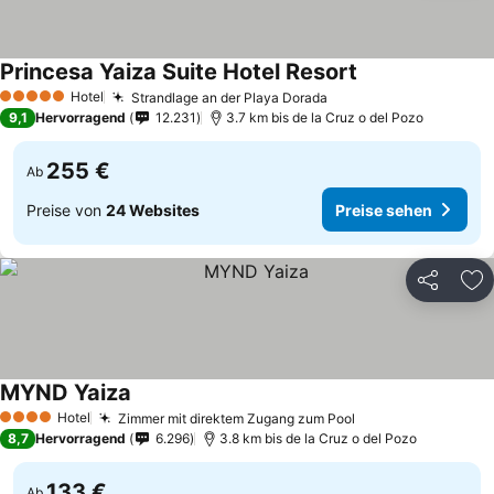
Princesa Yaiza Suite Hotel Resort
Hotel
Strandlage an der Playa Dorada
5 Sterne
9,1
Hervorragend
12.231
3.7 km bis de la Cruz o del Pozo
255 €
Ab
Preise von
24 Websites
Preise sehen
Teilen
Zu
MYND Yaiza
Hotel
Zimmer mit direktem Zugang zum Pool
4 Sterne
8,7
Hervorragend
6.296
3.8 km bis de la Cruz o del Pozo
133 €
Ab