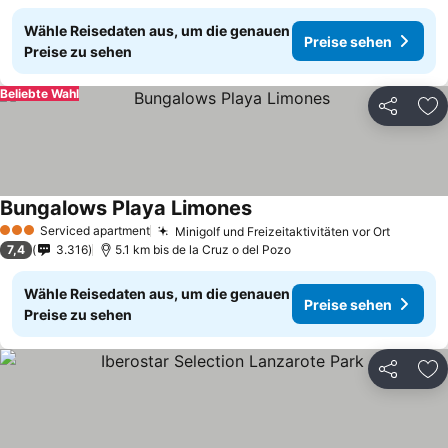
Wähle Reisedaten aus, um die genauen
Preise sehen
Preise zu sehen
Beliebte Wahl
Teilen
Zu
Bungalows Playa Limones
Serviced apartment
Minigolf und Freizeitaktivitäten vor Ort
3 Sterne
7,4
3.316
5.1 km bis de la Cruz o del Pozo
Wähle Reisedaten aus, um die genauen
Preise sehen
Preise zu sehen
Teilen
Zu