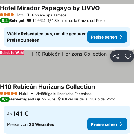
Hotel Mirador Papagayo by LIVVO
Hotel
Höhlen-Spa Jameos
4 Sterne
8,4
Sehr gut
12.664
1.8 km bis de la Cruz o del Pozo
Wähle Reisedaten aus, um die genauen
Preise sehen
Preise zu sehen
Beliebte Wahl
Teilen
Zu
H10 Rubicón Horizons Collection
Hotel
Vielfältige kulinarische Erlebnisse
5 Sterne
8,9
Hervorragend
29.205
6.8 km bis de la Cruz o del Pozo
141 €
Ab
Preise von
23 Websites
Preise sehen