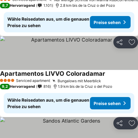
3 Sterne
8,7
Hervorragend
1.101
2.8 km bis de la Cruz o del Pozo
Wähle Reisedaten aus, um die genauen
Preise sehen
Preise zu sehen
Teilen
Zu
Apartamentos LIVVO Coloradamar
Serviced apartment
Bungalows mit Meerblick
4 Sterne
9,2
Hervorragend
816
1.9 km bis de la Cruz o del Pozo
Wähle Reisedaten aus, um die genauen
Preise sehen
Preise zu sehen
Teilen
Zu