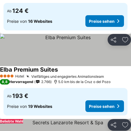
124 €
Ab
Preise von
16 Websites
Preise sehen
Teilen
Zu
Elba Premium Suites
Hotel
Vielfältiges und engagiertes Animationsteam
4 Sterne
8,8
Hervorragend
2.766
5.0 km bis de la Cruz o del Pozo
193 €
Ab
Preise von
19 Websites
Preise sehen
Beliebte Wahl
Teilen
Zu