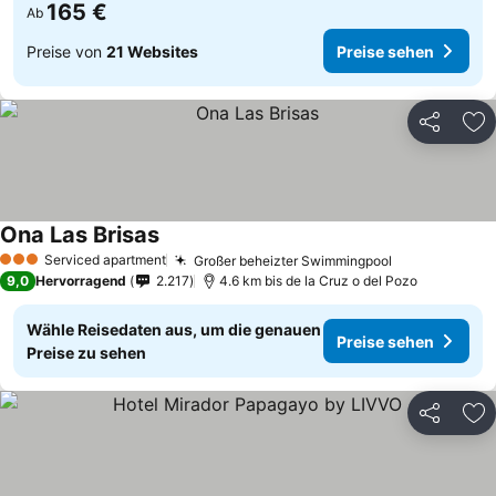
165 €
Ab
Preise von
21 Websites
Preise sehen
Teilen
Zu
Ona Las Brisas
Serviced apartment
Großer beheizter Swimmingpool
3 Sterne
9,0
Hervorragend
2.217
4.6 km bis de la Cruz o del Pozo
Wähle Reisedaten aus, um die genauen
Preise sehen
Preise zu sehen
Teilen
Zu