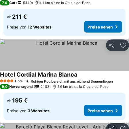
7,6
Gut
5.149
4.1 km bis de la Cruz o del Pozo
211 €
Ab
Preise von
12 Websites
Preise sehen
Teilen
Zu
Hotel Cordial Marina Blanca
Hotel
Ruhiger Poolbereich mit ausreichend Sonnenliegen
4 Sterne
9,0
Hervorragend
2.103
2.6 km bis de la Cruz o del Pozo
195 €
Ab
Preise von
3 Websites
Preise sehen