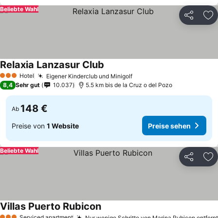
Beliebte Wahl
Teilen
Zu
Relaxia Lanzasur Club
Hotel
Eigener Kinderclub und Minigolf
3 Sterne
8,4
Sehr gut
10.037
5.5 km bis de la Cruz o del Pozo
148 €
Ab
Preise von
1 Website
Preise sehen
Beliebte Wahl
Teilen
Zu
Villas Puerto Rubicon
Serviced apartment
Nur wenige Schritte von Marina Rubicon entfernt