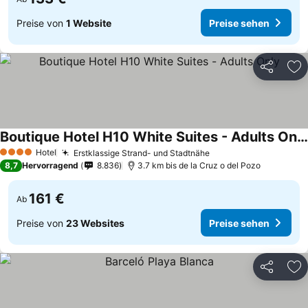
Preise von
1 Website
Preise sehen
Teilen
Zu
Boutique Hotel H10 White Suites - Adults Only
Hotel
Erstklassige Strand- und Stadtnähe
4 Sterne
8,7
Hervorragend
8.836
3.7 km bis de la Cruz o del Pozo
161 €
Ab
Preise von
23 Websites
Preise sehen
Teilen
Zu