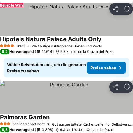
Beliebte Wahl
Teilen
Zu
Hipotels Natura Palace Adults Only
Hotel
Weitläufige subtropische Gärten und Pools
4 Sterne
9,2
Hervorragend
11.614
6.3 km bis de la Cruz o del Pozo
Wähle Reisedaten aus, um die genauen
Preise sehen
Preise zu sehen
Teilen
Zu
Palmeras Garden
Serviced apartment
Gut ausgestattete Küchenzeilen für Selbstversorger
3 Sterne
8,8
Hervorragend
3.308
6.3 km bis de la Cruz o del Pozo