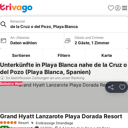
Favoriten
Einlog
Me
Reiseziel
de la Cruz o del Pozo, Playa Blanca
An-/Abreise
Gäste und Zimmer
Daten wählen
2 Gäste, 1 Zimmer
Sortieren
Filtern
Karte
Unterkünfte in Playa Blanca nahe de la Cruz o
del Pozo (Playa Blanca, Spanien)
So beeinflussen Zahlungen an uns unser Ranking
Beliebte Wahl
Teilen
Zu
Grand Hyatt Lanzarote Playa Dorada Resort
Resort
Erstklassige Strandlage
5 Sterne