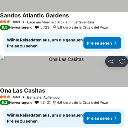
Sandos Atlantic Gardens
Hotel
Lage am Meer mit Blick auf Fuerteventura
3 Sterne
8,5
Hervorragend
5.723
5.8 km bis de la Cruz o del Pozo
Wähle Reisedaten aus, um die genauen
Preise sehen
Preise zu sehen
Teilen
Zu
Ona Las Casitas
Hotel
Beheizter Außenpool
3 Sterne
9,2
Hervorragend
1.643
4.6 km bis de la Cruz o del Pozo
Wähle Reisedaten aus, um die genauen
Preise sehen
Preise zu sehen