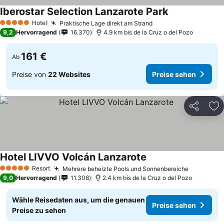
Iberostar Selection Lanzarote Park
Hotel
Praktische Lage direkt am Strand
5 Sterne
9,2
Hervorragend
16.370
4.9 km bis de la Cruz o del Pozo
161 €
Ab
Preise von
22 Websites
Preise sehen
Teilen
Zu
Hotel LIVVO Volcán Lanzarote
Resort
Mehrere beheizte Pools und Sonnenbereiche
5 Sterne
9,0
Hervorragend
11.308
2.4 km bis de la Cruz o del Pozo
Wähle Reisedaten aus, um die genauen
Preise sehen
Preise zu sehen