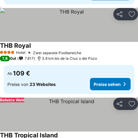
Teilen
Zu
THB Royal
Hotel
Zwei separate Poolbereiche
4 Sterne
7,8
Gut
7.817
3.9 km bis de la Cruz o del Pozo
109 €
Ab
Preise von
23 Websites
Preise sehen
Beliebte Wahl
Teilen
Zu
THB Tropical Island