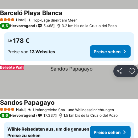
Barceló Playa Blanca
Hotel
Top-Lage direkt am Meer
4 Sterne
8,5
Hervorragend
5.468
3.2 km bis de la Cruz o del Pozo
178 €
Ab
Preise von
13 Websites
Preise sehen
Beliebte Wahl
Teilen
Zu
Sandos Papagayo
Hotel
Umfangreiche Spa- und Wellnesseinrichtungen
4 Sterne
8,6
Hervorragend
17.337
1.5 km bis de la Cruz o del Pozo
Wähle Reisedaten aus, um die genauen
Preise sehen
Preise zu sehen