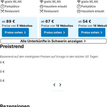
gratis WLAN
gratis WLAN
gratis WLAN
Parkplätze
Haustiere erlaubt
Parkplätze
Restaurant
Restaurant
Haustiere erlaubt
89 €
67 €
54 €
ab
ab
ab
Preise von
5 Websites
Preise von
18 Websites
Preise von
16 Websi
Preise sehen
Preise sehen
Preise sehen
Alle Unterkünfte in Schwerin anzeigen
Preistrend
Basierend auf den niedrigsten Preisen auf trivago in den letzten 30 Tagen
0 €
0 €
0 €
Rezensionen