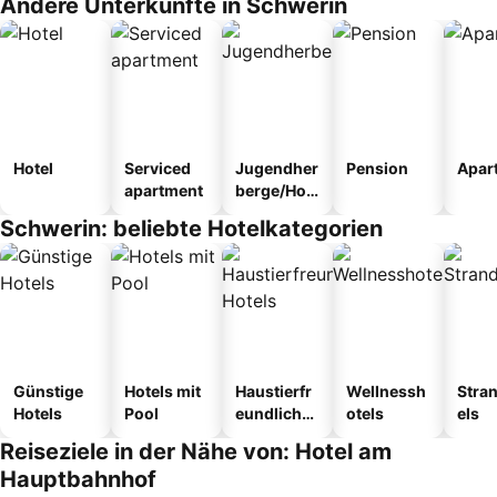
Andere Unterkünfte in Schwerin
Hotel
Serviced
Jugendher
Pension
Apar
apartment
berge/Hos
tel
Schwerin: beliebte Hotelkategorien
Günstige
Hotels mit
Haustierfr
Wellnessh
Stra
Hotels
Pool
eundliche
otels
els
Hotels
Reiseziele in der Nähe von: Hotel am
Hauptbahnhof