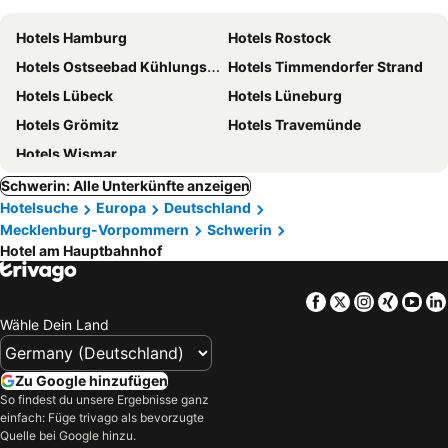
Hotels Hamburg
Hotels Rostock
Hotels Ostseebad Kühlungsborn
Hotels Timmendorfer Strand
Hotels Lübeck
Hotels Lüneburg
Hotels Grömitz
Hotels Travemünde
Hotels Wismar
Schwerin: Alle Unterkünfte anzeigen
Hotelsuche
Europa
Deutschland
Mecklenburg-Vorpommern
Schwerin
Hotel am Hauptbahnhof
Facebook
Twitter
Instagra
Xing
Yo
Wähle Dein Land
Zu Google hinzufügen
So findest du unsere Ergebnisse ganz
einfach: Füge trivago als bevorzugte
Quelle bei Google hinzu.