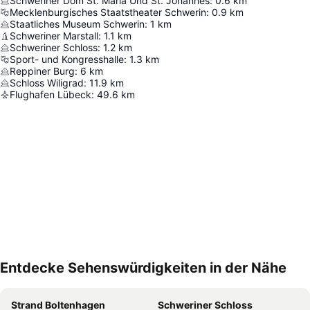
Schweriner Dom St. Maria Und St. Johannes
:
0.6
km
Mecklenburgisches Staatstheater Schwerin
:
0.9
km
Staatliches Museum Schwerin
:
1
km
Schweriner Marstall
:
1.1
km
Schweriner Schloss
:
1.2
km
Sport- und Kongresshalle
:
1.3
km
Reppiner Burg
:
6
km
Schloss Wiligrad
:
11.9
km
Flughafen Lübeck
:
49.6
km
Entdecke Sehenswürdigkeiten in der Nähe
Karte vergrößern
Strand Boltenhagen
Schweriner Schloss