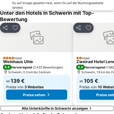
Mueß
Schweriner Zoo
Du auf trivago gesehen hast, wenn Du auf der Buchungswebsite
landest.
Passat
Wismar Nord
Unter den Hotels in Schwerin mit Top-
Kurpark Boltenhagen
Wismar Ost
Bewertung
Hinter Wendorf
Wismar Süd
Teilen
Zu Favoriten hinzufügen
Teilen
Zu Favoriten
Ruderhaus
Vier Linden
Warnitz
Friedrichsthal
Burggarten und Orangerie am Schweriner Schloss
Großer Dreesch
Seeschlösschen
Lewenberg
Hotel
Hotel
4 Sterne
2 Sterne
Weinhaus Uhle
Weihnachtsmarkt Wismar
Burg Neustadt-Glewe
Zweirad Hotel Len
8,9
9,0
Hervorragend
(
2.435 Bewertungen
)
Hervorragend
(
1.86
Schwerin, 0.5 km bis Zentrum
Schwerin, 1.8 km bis 
139 €
105 €
ab
ab
Preise von
3 Websites
Preise von
10 Websi
Preise sehen
Preise se
Alle Unterkünfte in Schwerin anzeigen