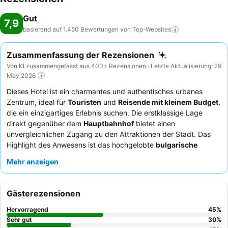
Gut
7,9
basierend auf 1.450 Bewertungen von
Top-Websites
Zusammenfassung der Rezensionen
Von KI zusammengefasst aus 400+ Rezensionen · Letzte Aktualisierung: 29
May 2026
Dieses Hotel ist ein charmantes und authentisches urbanes
Zentrum, ideal für
Touristen
und
Reisende mit kleinem Budget
,
die ein einzigartiges Erlebnis suchen. Die erstklassige Lage
direkt gegenüber dem
Hauptbahnhof
bietet einen
unvergleichlichen Zugang zu den Attraktionen der Stadt. Das
Highlight des Anwesens ist das hochgelobte
bulgarische
Restaurant
, das authentische und köstliche Küche serviert. Die
Mehr anzeigen
Gäste loben durchweg die außergewöhnliche Freundlichkeit des
Personals und das reichhaltige, abwechslungsreiche
Frühstücksbuffet. Für einen ruhigeren Aufenthalt empfiehlt es
Gästerezensionen
sich, ein Zimmer zu wählen, das nicht zur Hauptstraße
ausgerichtet ist.
Hervorragend
45
%
Sehr gut
30
%