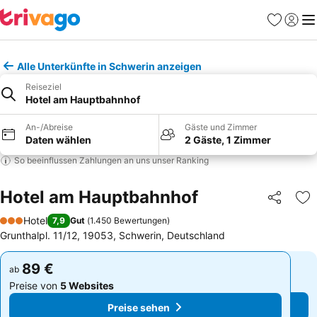
Favoriten
Einlog
Me
Alle Unterkünfte in Schwerin anzeigen
Reiseziel
Hotel am Hauptbahnhof
An-/Abreise
Gäste und Zimmer
Daten wählen
2 Gäste, 1 Zimmer
So beeinflussen Zahlungen an uns unser Ranking
Hotel am Hauptbahnhof
Teilen
Zu
Hotel
7,9
Gut
(
1.450 Bewertungen
)
3 Sterne
Grunthalpl. 11/12, 19053, Schwerin, Deutschland
89 €
89 €
ab
ab
Preise von
5 Websites
Preise von
5 Websites
Preise sehen
Preise sehen