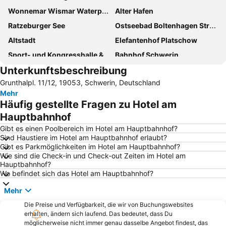
Wonnemar Wismar Waterpark and Spa
Alter Hafen
Ratzeburger See
Ostseebad Boltenhagen Strandklinik
Altstadt
Elefantenhof Platschow
Sport- und Kongresshalle & Freilichtbühne
Bahnhof Schwerin
Unterkunftsbeschreibung
Timmendorf - Poel
Zippendorf
Grunthalpl. 11/12, 19053, Schwerin, Deutschland
Kirchdorf
Altstadt
Mehr
Skandinavienkai
Schwerin Zippendorfer Strand
Häufig gestellte Fragen zu Hotel am
Wismar West
Tarnewitz
Hauptbahnhof
Biosphärenreservat Schaalsee
Wendorf
Gibt es einen Poolbereich im Hotel am Hauptbahnhof?
Sind Haustiere im Hotel am Hauptbahnhof erlaubt?
Schlutup
Lankow
Gibt es Parkmöglichkeiten im Hotel am Hauptbahnhof?
Wie sind die Check-in und Check-out Zeiten im Hotel am
Redewisch
St. Georgen
Hauptbahnhof?
Krebsförden
Schweriner Weihnachtsmarkt
Wo befindet sich das Hotel am Hauptbahnhof?
Landgestüt
Baumhaus
Mehr
Redentin
Boltenhäger Seebrücke
Die Preise und Verfügbarkeit, die wir von Buchungswebsites
erhalten, ändern sich laufend. Das bedeutet, dass Du
Pfaffenteich
Alter Schwede
möglicherweise nicht immer genau dasselbe Angebot findest, das