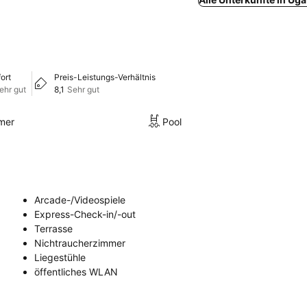
ort
Preis-Leistungs-Verhältnis
ehr gut
8,1
Sehr gut
mer
Pool
Arcade-/Videospiele
Express-Check-in/-out
Terrasse
Nichtraucherzimmer
Liegestühle
öffentliches WLAN