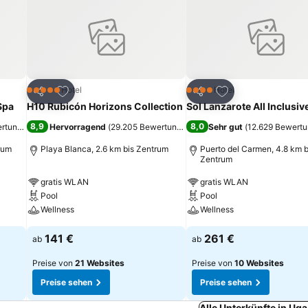
ügen
Zu Favoriten hinzufügen
Zu Favoriten hinz
Hotel
Hotel
5 Sterne
4 Sterne
Teilen
Teilen
Spa
H10 Rubicón Horizons Collection
Sol Lanzarote All Inclusiv
8,9
8,0
ertungen
)
Hervorragend
(
29.205 Bewertungen
)
Sehr gut
(
12.629 Bewert
rum
Playa Blanca, 2.6 km bis Zentrum
Puerto del Carmen, 4.8 km b
Zentrum
gratis WLAN
gratis WLAN
Pool
Pool
Wellness
Wellness
141 €
261 €
ab
ab
Preise von
21 Websites
Preise von
10 Websites
Preise sehen
Preise sehen
Alle Unterkünfte in Ug