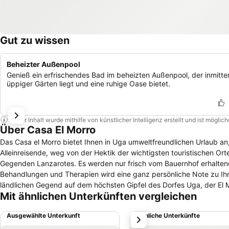
Gut zu wissen
Beheizter Außenpool
Genieß ein erfrischendes Bad im beheizten Außenpool, der inmitte
üppiger Gärten liegt und eine ruhige Oase bietet.
Dieser Inhalt wurde mithilfe von künstlicher Intelligenz erstellt und ist mögli
Über Casa El Morro
Das Casa el Morro bietet Ihnen in Uga umweltfreundlichen Urlaub an, 
Alleinreisende, weg von der Hektik der wichtigsten touristischen Ort
Gegenden Lanzarotes. Es werden nur frisch vom Bauernhof erhalte
Behandlungen und Therapien wird eine ganz persönliche Note zu Ihrem
ländlichen Gegend auf dem höchsten Gipfel des Dorfes Uga, der El 
Mit ähnlichen Unterkünften vergleichen
dem Weingebiet von La Geria. Das Familienunternehmen Finca Casa el
Suiten und Bungalows und eine Jurte an, plus 4 traditionelle kanari
Ausgewählte Unterkunft
Ähnliche Unterkünfte
weiter
Geria, Femés und Máguez) und ein 2-Schlafzimmer, 2-stöckiges Apar
Unterkünfte verfügt über Sat-TV, Musik-Systeme und gratis WiFi.