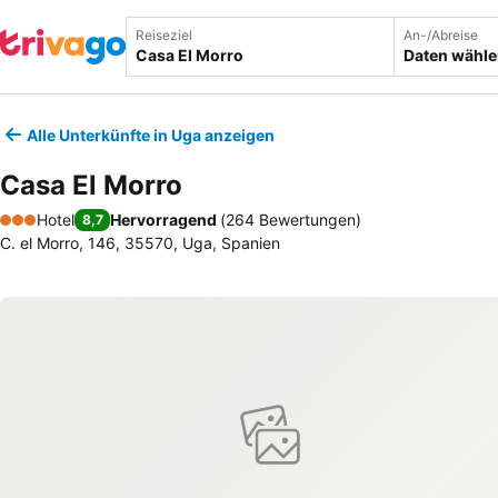
Reiseziel
An-/Abreise
Daten wähl
Alle Unterkünfte in Uga anzeigen
Casa El Morro
Hotel
Hervorragend
(
264 Bewertungen
)
8,7
3 Sterne
C. el Morro, 146, 35570, Uga, Spanien