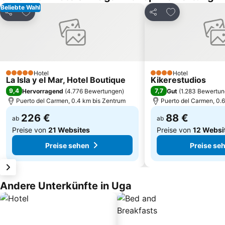
Beliebte Wahl
Zu Favoriten hinzufügen
Zu Favoriten h
Teilen
Teilen
Hotel
Hotel
5 Sterne
4 Sterne
La Isla y el Mar, Hotel Boutique
Kikerestudios
9,4
7,7
Hervorragend
(
4.776 Bewertungen
)
Gut
(
1.283 Bewertu
Puerto del Carmen, 0.4 km bis Zentrum
Puerto del Carmen, 0.
226 €
88 €
ab
ab
Preise von
21 Websites
Preise von
12 Websi
Preise sehen
Preise se
Andere Unterkünfte in Uga