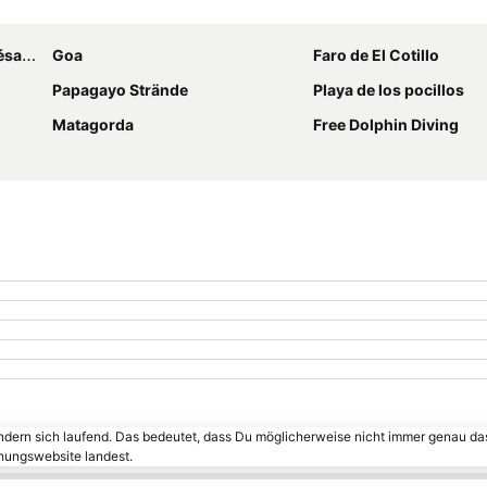
Karte vergrößern
arote
Goa
Faro de El Cotillo
Papagayo Strände
Playa de los pocillos
Matagorda
Free Dolphin Diving
ändern sich laufend. Das bedeutet, dass Du möglicherweise nicht immer genau da
chungswebsite landest.