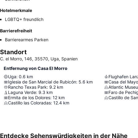
Hotelmerkmale
LGBTQ+ freundlich
Barrierefreiheit
Barrierearmes Parken
Standort
C. el Morro, 146, 35570, Uga, Spanien
Entfernung von Casa El Morro
Uga
:
0.6
km
Flughafen Lan
Iglesia de San Marcial de Rubicón
:
5.6
km
Casa del Mayo
Rancho Texas Park
:
9.2
km
Atlantic Muse
Laguna Verde
:
9.3
km
Faro de Pechi
Ermita de los Dolores
:
12
km
Castillo de San
Castillo las Coloradas
:
12.4
km
Entdecke Sehenswürdigkeiten in der Nähe