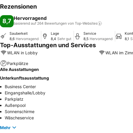
Rezensionen
Hervorragend
8,7
basierend auf 264 Bewertungen von
Top-Websites
Sauberkeit
Lage
Service
Komf
8,6
Hervorragend
8,4
Sehr gut
8,5
Hervorragend
8,1
S
Top-Ausstattungen und Services
WLAN in Lobby
WLAN im Zim
Parkplätze
Alle Ausstattungen
Unterkunftsausstattung
Business Center
Eingangshalle/Lobby
Parkplatz
Außenpool
Sonnenschirme
Wäscheservice
Mehr