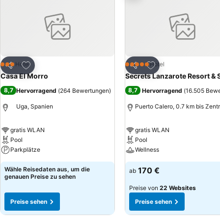
Zu Favoriten hinzufügen
Zu Favoriten hinzuf
Hotel
Hotel
3 Sterne
5 Sterne
Teilen
Teilen
Casa El Morro
Secrets Lanzarote Resort & 
8,7
8,7
Hervorragend
(
264 Bewertungen
)
Hervorragend
(
16.505 Bew
Uga, Spanien
Puerto Calero, 0.7 km bis Zent
gratis WLAN
gratis WLAN
Pool
Pool
Parkplätze
Wellness
Wähle Reisedaten aus, um die
170 €
ab
genauen Preise zu sehen
Preise von
22 Websites
Preise sehen
Preise sehen