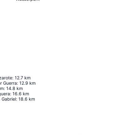
zarote
:
12.7
km
r Guerra
:
12.9
km
um
:
14.8
km
guera
:
16.6
km
 Gabriel
:
18.6
km