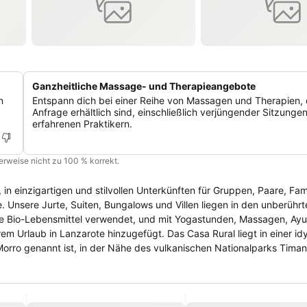
Ganzheitliche Massage- und Therapieangebote
n
Entspann dich bei einer Reihe von Massagen und Therapien, 
Anfrage erhältlich sind, einschließlich verjüngender Sitzungen
erfahrenen Praktikern.
cherweise nicht zu 100 % korrekt.
in einzigartigen und stilvollen Unterkünften für Gruppen, Paare, Fam
e. Unsere Jurte, Suiten, Bungalows und Villen liegen in den unberühr
ne Bio-Lebensmittel verwendet, und mit Yogastunden, Massagen, Ay
 Urlaub in Lanzarote hinzugefügt. Das Casa Rural liegt in einer idy
Morro genannt ist, in der Nähe des vulkanischen Nationalparks Tima
 Morro bietet 7 individuell gestaltete, komplett ausgestattete und 
sche Bauernhäuser (“Fincas”) in der Landschaft von Lanzarote (Charco
tment mit spektakulärem Blick direkt neben dem Strand in Mala. Je