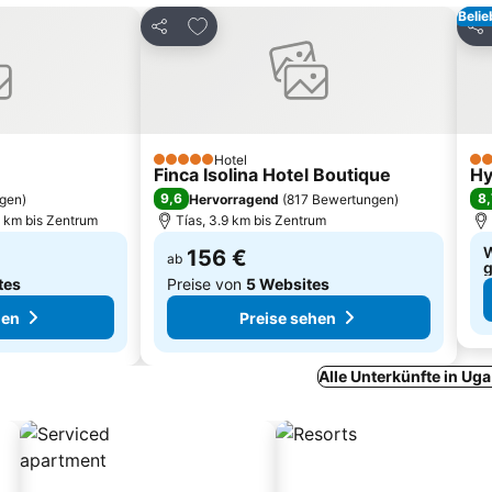
Belie
inzufügen
Zu Favoriten hinzufügen
Teilen
Tei
Hotel
5 Sterne
4 S
Finca Isolina Hotel Boutique
Hy
9,6
8,
ngen
)
Hervorragend
(
817 Bewertungen
)
6 km bis Zentrum
Tías, 3.9 km bis Zentrum
W
156 €
ab
g
tes
Preise von
5 Websites
hen
Preise sehen
Alle Unterkünfte in Ug