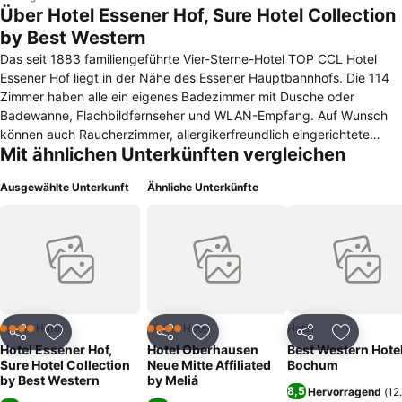
Über Hotel Essener Hof, Sure Hotel Collection
by Best Western
Das seit 1883 familiengeführte Vier-Sterne-Hotel TOP CCL Hotel
Essener Hof liegt in der Nähe des Essener Hauptbahnhofs. Die 114
Zimmer haben alle ein eigenes Badezimmer mit Dusche oder
Badewanne, Flachbildfernseher und WLAN-Empfang. Auf Wunsch
können auch Raucherzimmer, allergikerfreundlich eingerichtete
Mit ähnlichen Unterkünften vergleichen
Zimmer oder Familienzimmer gebucht werden. Die drei Apartments
des Hauses verfügen zusätzlich über eine komplett eingerichtete
Ausgewählte Unterkunft
Ähnliche Unterkünfte
Küche. In der Bar des TOP CCL Hotel Essener Hof werden
Fußballspiele übertragen. Parkplätze finden sich direkt am Haus.
Das Frühstück wird als reichhaltiges Buffet serviert. Das
angeschlossene Restaurant bietet internationale Küche, in der Bar
gibt es auch spät abends noch Getränke und eine umfangreiche
Whisky-Auswahl. Das Stadtzentrum und der Hauptbahnhof sind zu
Fuß fünf Minuten entfernt. Von der vor dem Haus gelegenen U-
Bahn-Station gelangen Gäste schnell zum Grugapark oder zum
Hotel
Hotel
Hotel
4 Sterne
4 Sterne
Teilen
Zu Favoriten hinzufügen
Teilen
Zu Favoriten hinzufügen
Teilen
Zu Favor
Essener Messegelände. Der Baldeneysee und die Villa Hügel sind
Hotel Essener Hof,
Hotel Oberhausen
Best Western Hote
mit dem Auto in einer Viertelstunde zu erreichen. Zudem liegen alle
Sure Hotel Collection
Neue Mitte Affiliated
Bochum
Firmenzentralen in unmittelbarer Nähe des Hotels.
by Best Western
by Meliá
8,5
Hervorragend
(
12