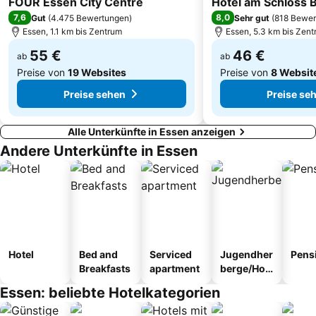
FOUR Essen City Centre
Hotel am Schloss 
7,6
8,0
Gut
(
4.475 Bewertungen
)
Sehr gut
(
818 Bewer
Essen, 1.1 km bis Zentrum
Essen, 5.3 km bis Zen
55 €
46 €
ab
ab
Preise von
19 Websites
Preise von
8 Websit
Preise sehen
Preise se
Alle Unterkünfte in Essen anzeigen
Andere Unterkünfte in Essen
Hotel
Bed and
Serviced
Jugendher
Pens
Breakfasts
apartment
berge/Hos
tel
Essen: beliebte Hotelkategorien