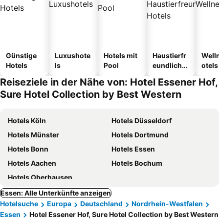
Günstige
Luxushote
Hotels mit
Haustierfr
Well
Hotels
ls
Pool
eundliche
otels
Hotels
Reiseziele in der Nähe von: Hotel Essener Hof,
Sure Hotel Collection by Best Western
Hotels Köln
Hotels Düsseldorf
Hotels Münster
Hotels Dortmund
Hotels Bonn
Hotels Essen
Hotels Aachen
Hotels Bochum
Hotels Oberhausen
Essen: Alle Unterkünfte anzeigen
Hotelsuche
Europa
Deutschland
Nordrhein-Westfalen
Essen
Hotel Essener Hof, Sure Hotel Collection by Best Western