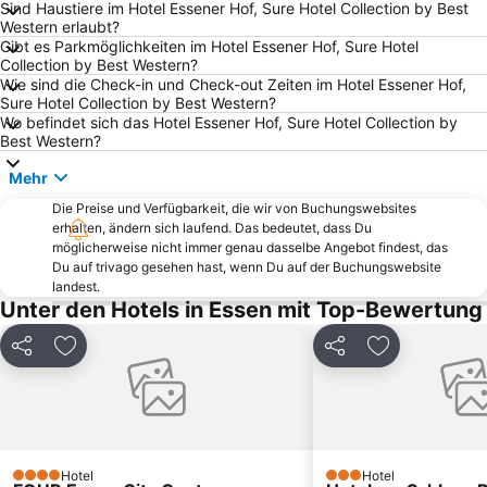
Ketteler Hof
Kettwig
Sind Haustiere im Hotel Essener Hof, Sure Hotel Collection by Best
Western erlaubt?
Capitol Theater Düsseldorf
Königsallee
Gibt es Parkmöglichkeiten im Hotel Essener Hof, Sure Hotel
Buer
Promenade at the CentrO Oberhausen
Collection by Best Western?
Wie sind die Check-in und Check-out Zeiten im Hotel Essener Hof,
ISS Dome
Landschaftspark Duisburg-Nord
Sure Hotel Collection by Best Western?
Wo befindet sich das Hotel Essener Hof, Sure Hotel Collection by
Hauptbahnhof Duisburg
Dortmund Convention Center
Best Western?
Flughafen Dortmund
Zollverein Mine
Mehr
Rüttenscheid
Benrath
Die Preise und Verfügbarkeit, die wir von Buchungswebsites
Chorweiler
Metronom Theater
erhalten, ändern sich laufend. Das bedeutet, dass Du
möglicherweise nicht immer genau dasselbe Angebot findest, das
Medienhafen
Hauptbahnhof Wuppertal
Du auf trivago gesehen hast, wenn Du auf der Buchungswebsite
Duisburg-Mitte
Wattenscheid Lohrheidestadion
landest.
Unter den Hotels in Essen mit Top-Bewertung
Kaiserswerth
Oberhausen Neue Mitte
Gerresheim
Oberkassel
Teilen
Zu Favoriten hinzufügen
Teilen
Zu Favoriten
Hauptbahnhof Bochum
Japan-Tag
Werden
Elberfeld
Essen Motor Show
Walsum
Hotel
Hotel
4 Sterne
3 Sterne