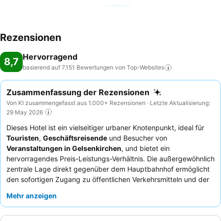
Rezensionen
Hervorragend
8,7
basierend auf 7.151 Bewertungen von
Top-Websites
Zusammenfassung der Rezensionen
Von KI zusammengefasst aus 1.000+ Rezensionen · Letzte Aktualisierung:
29 May 2026
Dieses Hotel ist ein vielseitiger urbaner Knotenpunkt, ideal für
Touristen
,
Geschäftsreisende
und Besucher von
Veranstaltungen in Gelsenkirchen
, und bietet ein
hervorragendes Preis-Leistungs-Verhältnis. Die außergewöhnlich
zentrale Lage direkt gegenüber dem Hauptbahnhof ermöglicht
den sofortigen Zugang zu öffentlichen Verkehrsmitteln und der
Fußgängerzone. Das Hotel verfügt über einen gut
Mehr anzeigen
ausgestatteten
Fitnessraum
, damit die Gäste ihre Routinen
beibehalten können. Die Gäste loben stets das
Hotelpersonal
für seine außergewöhnliche Freundlichkeit und das