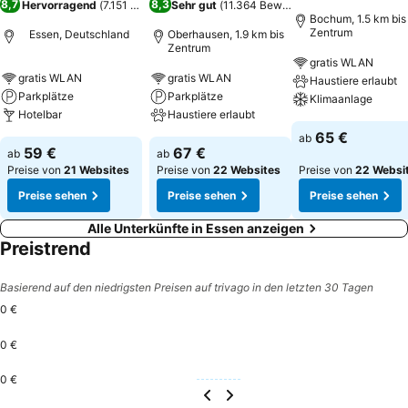
8,7
8,3
Hervorragend
(
7.151 Bewertungen
Sehr gut
)
(
11.364 Bewertungen
)
Bochum, 1.5 km bis
Zentrum
Essen, Deutschland
Oberhausen, 1.9 km bis
Zentrum
gratis WLAN
gratis WLAN
gratis WLAN
Haustiere erlaubt
Parkplätze
Parkplätze
Klimaanlage
Hotelbar
Haustiere erlaubt
65 €
ab
59 €
67 €
ab
ab
Preise von
21 Websites
Preise von
22 Websites
Preise von
22 Websi
Preise sehen
Preise sehen
Preise sehen
Alle Unterkünfte in Essen anzeigen
Preistrend
Basierend auf den niedrigsten Preisen auf trivago in den letzten 30 Tagen
0 €
0 €
0 €