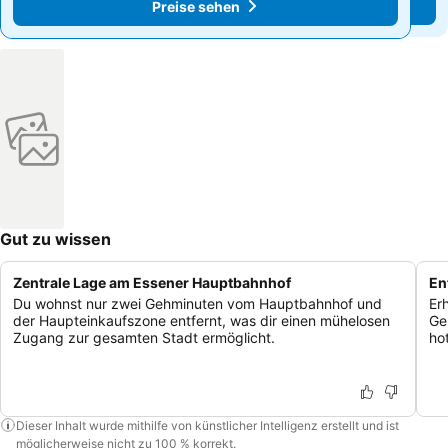
Preise sehen
Preise sehen
Gut zu wissen
Zentrale Lage am Essener Hauptbahnhof
En
Du wohnst nur zwei Gehminuten vom Hauptbahnhof und
Er
der Haupteinkaufszone entfernt, was dir einen mühelosen
Ge
Zugang zur gesamten Stadt ermöglicht.
ho
Dieser Inhalt wurde mithilfe von künstlicher Intelligenz erstellt und ist
möglicherweise nicht zu 100 % korrekt.