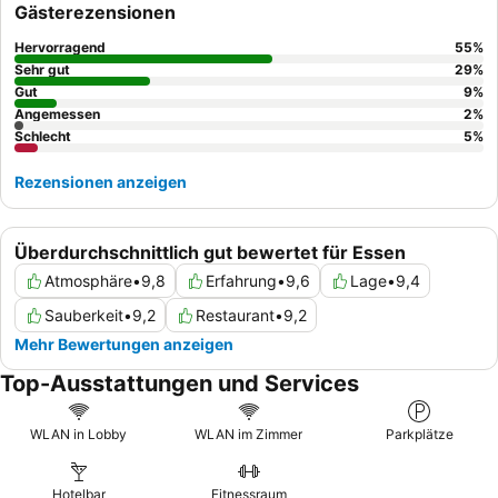
Gästerezensionen
Frühstücksbuffet
für seine Vielfalt und Qualität. Für einen
ruhigeren Aufenthalt sollten Gäste ein Zimmer zum Innenhof
Hervorragend
55
%
anfragen.
Sehr gut
29
%
Gut
9
%
Angemessen
2
%
Schlecht
5
%
Rezensionen anzeigen
Überdurchschnittlich gut bewertet für Essen
Atmosphäre
•
9,8
Erfahrung
•
9,6
Lage
•
9,4
Sauberkeit
•
9,2
Restaurant
•
9,2
Mehr Bewertungen anzeigen
Top-Ausstattungen und Services
WLAN in Lobby
WLAN im Zimmer
Parkplätze
Hotelbar
Fitnessraum