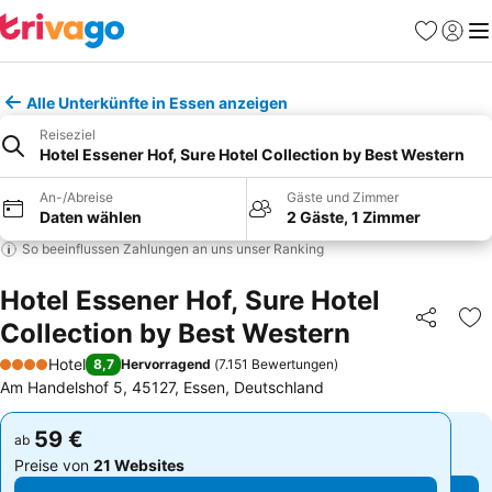
Favoriten
Einlog
Me
Alle Unterkünfte in Essen anzeigen
Reiseziel
Hotel Essener Hof, Sure Hotel Collection by Best Western
An-/Abreise
Gäste und Zimmer
Daten wählen
2 Gäste, 1 Zimmer
So beeinflussen Zahlungen an uns unser Ranking
Hotel Essener Hof, Sure Hotel
Collection by Best Western
Teilen
Zu
Hotel
8,7
Hervorragend
(
7.151 Bewertungen
)
4 Sterne
Am Handelshof 5, 45127, Essen, Deutschland
59 €
59 €
ab
ab
Preise von
21 Websites
Preise von
21 Websites