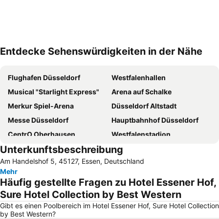
Entdecke Sehenswürdigkeiten in der Nähe
Karte vergrößern
Flughafen Düsseldorf
Westfalenhallen
Musical "Starlight Express"
Arena auf Schalke
Merkur Spiel-Arena
Düsseldorf Altstadt
Messe Düsseldorf
Hauptbahnhof Düsseldorf
CentrO Oberhausen
Westfalenstadion
Unterkunftsbeschreibung
Düsseldorf Stadtmitte
Movie Park
Am Handelshof 5, 45127, Essen, Deutschland
Hauptbahnhof Dortmund
Fühlinger See
Mehr
Messe Essen
Aqualand Waterpark
Häufig gestellte Fragen zu Hotel Essener Hof,
Lake Baldeney
Hauptbahnhof Essen
Sure Hotel Collection by Best Western
Amphitheater
Bahnhof Düsseldorf Flughafen
Gibt es einen Poolbereich im Hotel Essener Hof, Sure Hotel Collection
by Best Western?