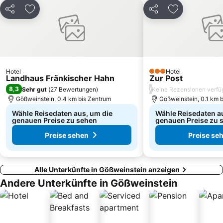
Dokumentationszentrum Reichsparteitagsgelände
Steichele
Teilen
Zu Favoriten hinzufügen
Teilen
Zu Favoriten
Königstrasse
Maximiliansplatz
Erlangen Arcaden
Weißes Roß
Annafest
Rund um die Nürnberger Altstadt
Weihenstephan
Stadtpark
Hotel
Hotel
Kellerberg
Teufelshöhle
3 Sterne
Landhaus Fränkischer Hahn
Zur Post
Altes Rathaus Bamberg
Walberla
8,3
/
Sehr gut
(
27 Bewertungen
)
Keine Rezensionen verfü
Gößweinstein, 0.4 km bis Zentrum
Gößweinstein, 0.1 km 
Wähle Reisedaten aus, um die
Wähle Reisedaten a
genauen Preise zu sehen
genauen Preise zu 
Preise sehen
Preise se
Alle Unterkünfte in Gößweinstein anzeigen
Andere Unterkünfte in Gößweinstein