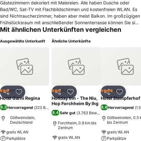
Gästezimmern dekoriert mit Malereien. Alle haben Dusche oder
Bad/WC, Sat-TV mit Flachbildschirmen und kostenfreien WLAN. Es
sind Nichtraucherzimmer, haben aber meist Balkon. Im großzügigen
Frühstücksraum mit anschließender Sonnenterrasse können Sie sich
Mit ähnlichen Unterkünften vergleichen
vom Frühstücksbuffet 9,-- € pro Person bedienen. Den dabei
herrlichen Blick auf Burg und Basilika schätzen unsere Gäste sehr.
Ausgewählte Unterkunft
Ähnliche Unterkünfte
Außerdem gibt es gemütliches Kachelofenzimmer. Ein Wasserkocher
für Kaffee oder Tee und ein Kühlschrank mit Gefrierfach stehen auf
Etage. Eigener Parkplatz und Unterstellplätze für Fahr- und
Motorräder stehen für Sie bereit. Gerne helfen wir auch bei
Ausflügen nach Bamberg, Bayreuth, Nürnberg und bei
Wandertouren. Im Tal etwa 2 km gibt es Fahrradwege, Kajak- und
Kanuverleih. Gößweinstein ist tagsüber ein belebter Ort mit vielen
Cafes und Restaurants. Ein großes Freizeitangebot lockt von nah
Hotel
Hotel
Hotel
3 Sterne
3 Sterne
4 Sterne
Teilen
Zu Favoriten hinzufügen
Teilen
Zu Favoriten hinzufügen
Teilen
Zu Favor
und fern.
Hotel Garni Regina
Holiday Inn - The Niu,
Hotel Stempferhof
Hop Forchheim By Ihg
9,2
8,6
Hervorragend
(
223 Bewertungen
)
Hervorragend
(
1.
8,4
Sehr gut
(
3.763 Bewertungen
)
Gößweinstein,
Gößweinstein, 0.5
Deutschland
bis Zentrum
Forchheim, 0.9 km bis
Zentrum
gratis WLAN
gratis WLAN
gratis WLAN
Parkplätze
Parkplätze