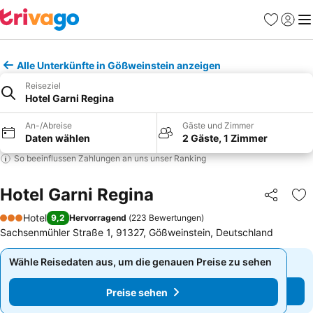
Favoriten
Einlog
Me
Alle Unterkünfte in Gößweinstein anzeigen
Reiseziel
Hotel Garni Regina
An-/Abreise
Gäste und Zimmer
Daten wählen
2 Gäste, 1 Zimmer
So beeinflussen Zahlungen an uns unser Ranking
Hotel Garni Regina
Teilen
Zu
Hotel
9,2
Hervorragend
(
223 Bewertungen
)
3 Sterne
Sachsenmühler Straße 1, 91327, Gößweinstein, Deutschland
Wähle Reisedaten aus, um die genauen Preise zu sehen
Wähle Reisedaten aus, um die genauen Preise zu sehen
Preise sehen
Preise sehen