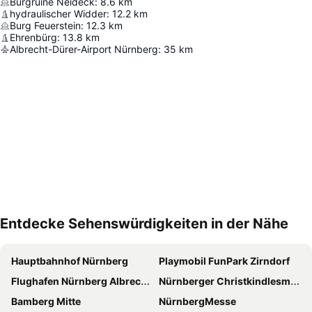
Burgruine Neideck
:
8.6
km
hydraulischer Widder
:
12.2
km
Burg Feuerstein
:
12.3
km
Ehrenbürg
:
13.8
km
Albrecht-Dürer-Airport Nürnberg
:
35
km
Entdecke Sehenswürdigkeiten in der Nähe
Karte vergrößern
Hauptbahnhof Nürnberg
Playmobil FunPark Zirndorf
Flughafen Nürnberg Albrecht Dürer
Nürnberger Christkindlesmarkt
Bamberg Mitte
NürnbergMesse