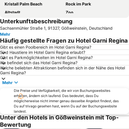
Kristall Palm Beach
Rock im Park
Altstadt
Zoo
Unterkunftsbeschreibung
Therme Obernsees
Kloster Banz
Sachsenmühler Straße 1, 91327, Gößweinstein, Deutschland
Vierzehnheiligen
Norisring - Rennen der DTM
Mehr
Obermain Thermal Spa
Fünf-Seidla-Steig®
Häufig gestellte Fragen zu Hotel Garni Regina
Hauptmarkt
Fränkisches Wunderland Amusement Park
Gibt es einen Poolbereich im Hotel Garni Regina?
Sind Haustiere im Hotel Garni Regina erlaubt?
easyCredit-Stadion
Hauptbahnhof Erlangen
Gibt es Parkmöglichkeiten im Hotel Garni Regina?
Bamberg
Naturpark Fränkische Schweiz - Veldensteiner Forst
Wo befindet sich das Hotel Garni Regina?
Welche beliebten Attraktionen befinden sich in der Nähe des Hotel
Altstadt
Volkspark Dutzendteich
Garni Regina?
Forellenhof
Hauptbahnhof Bayreuth
Mehr
Waischenfeld
Seilschwebebahnen am Ochsenkopf
Die Preise und Verfügbarkeit, die wir von Buchungswebsites
Bamberger Dom
Schindlerhof
erhalten, ändern sich laufend. Das bedeutet, dass Du
möglicherweise nicht immer genau dasselbe Angebot findest, das
Wöhrder See
Erlanger Bergkirchweih
Du auf trivago gesehen hast, wenn Du auf der Buchungswebsite
landest.
Schloss Thurn Amusement Park
Burg Rabenstein
Unter den Hotels in Gößweinstein mit Top-
Kaiserburg
Bamberger Konzert- und Kongresshalle
Bewertung