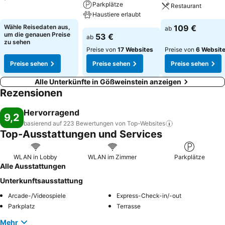
Parkplätze
Restaurant
Preise sehen
Haustiere erlaubt
Preise sehen
Wähle Reisedaten aus,
109 €
ab
Preise sehen
um die genauen Preise
53 €
ab
zu sehen
Preise von
17 Websites
Preise von
6 Websit
Preise sehen
Preise sehen
Preise sehen
Alle Unterkünfte in Gößweinstein anzeigen
Rezensionen
Hervorragend
9,2
basierend auf 223 Bewertungen von
Top-Websites
Top-Ausstattungen und Services
WLAN in Lobby
WLAN im Zimmer
Parkplätze
Alle Ausstattungen
Unterkunftsausstattung
Arcade-/Videospiele
Express-Check-in/-out
Parkplatz
Terrasse
Mehr