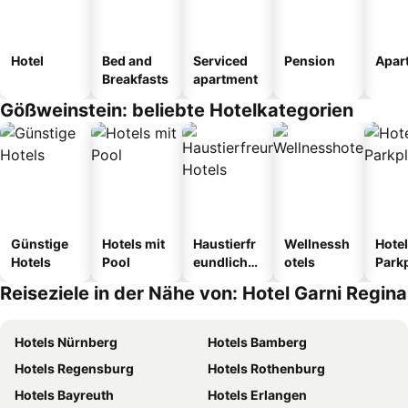
Hotel
Bed and
Serviced
Pension
Apar
Breakfasts
apartment
Gößweinstein: beliebte Hotelkategorien
Günstige
Hotels mit
Haustierfr
Wellnessh
Hotel
Hotels
Pool
eundliche
otels
Park
Hotels
Reiseziele in der Nähe von: Hotel Garni Regina
Hotels Nürnberg
Hotels Bamberg
Hotels Regensburg
Hotels Rothenburg
Hotels Bayreuth
Hotels Erlangen