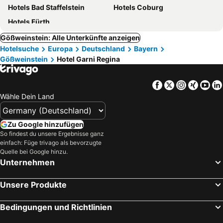
Hotels Bad Staffelstein
Hotels Coburg
Hotels Fürth
Gößweinstein: Alle Unterkünfte anzeigen
Hotelsuche
Europa
Deutschland
Bayern
Gößweinstein
Hotel Garni Regina
Facebook
Twitter
Instagra
Xing
Yo
Wähle Dein Land
Zu Google hinzufügen
So findest du unsere Ergebnisse ganz
einfach: Füge trivago als bevorzugte
Quelle bei Google hinzu.
Unternehmen
Unsere Produkte
Bedingungen und Richtlinien