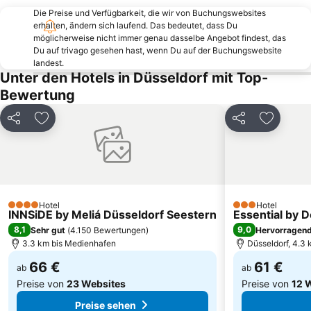
Lake Baldeney
Hauptbahnhof Essen
Die Preise und Verfügbarkeit, die wir von Buchungswebsites
Alter Markt Köln
Altstadt-Nord
erhalten, ändern sich laufend. Das bedeutet, dass Du
möglicherweise nicht immer genau dasselbe Angebot findest, das
Altstadt-Süd
Amphitheater
Du auf trivago gesehen hast, wenn Du auf der Buchungswebsite
Nippes
Bahnhof Düsseldorf Flughafen
landest.
Unter den Hotels in Düsseldorf mit Top-
Kettwig
Lindenthal
Bewertung
Capitol Theater Düsseldorf
Königsallee
Kölner Lichter
Buer
Teilen
Zu Favoriten hinzufügen
Teilen
Zu Favor
Promenade at the CentrO Oberhausen
ISS Dome
Landschaftspark Duisburg-Nord
Hauptbahnhof Duisburg
Hotel
Hotel
4 Sterne
3 Sterne
INNSiDE by Meliá Düsseldorf Seestern
Essential by D
8,1
9,0
Sehr gut
(
4.150 Bewertungen
)
Hervorragen
3.3 km bis Medienhafen
Düsseldorf, 4.3
66 €
61 €
ab
ab
Preise von
23 Websites
Preise von
12 
Preise sehen