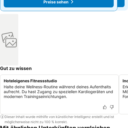
Preise sehen
Preise sehen
Gut zu wissen
Hoteleigenes Fitnessstudio
In
Halte deine Wellness-Routine während deines Aufenthalts
Er
aufrecht. Du hast Zugang zu speziellen Kardiogeräten und
Mö
modernen Trainingseinrichtungen.
Fo
Dieser Inhalt wurde mithilfe von künstlicher Intelligenz erstellt und ist
möglicherweise nicht zu 100 % korrekt.