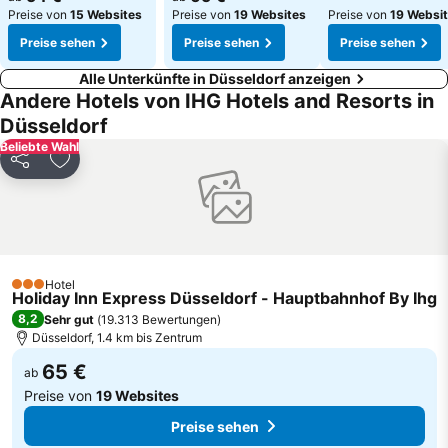
Preise von
15 Websites
Preise von
19 Websites
Preise von
19 Websi
Preise sehen
Preise sehen
Preise sehen
Alle Unterkünfte in Düsseldorf anzeigen
Andere Hotels von IHG Hotels and Resorts in
Düsseldorf
Beliebte Wahl
Teilen
Zu Favoriten hinzufügen
Hotel
3 Sterne
Holiday Inn Express Düsseldorf - Hauptbahnhof By Ihg
8,2
Sehr gut
(
19.313 Bewertungen
)
Düsseldorf, 1.4 km bis Zentrum
65 €
ab
Preise von
19 Websites
Preise sehen