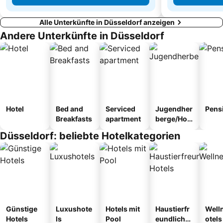
Alle Unterkünfte in Düsseldorf anzeigen
Andere Unterkünfte in Düsseldorf
Hotel
Bed and
Serviced
Jugendher
Pens
Breakfasts
apartment
berge/Hos
tel
Düsseldorf: beliebte Hotelkategorien
Günstige
Luxushote
Hotels mit
Haustierfr
Well
Hotels
ls
Pool
eundliche
otels