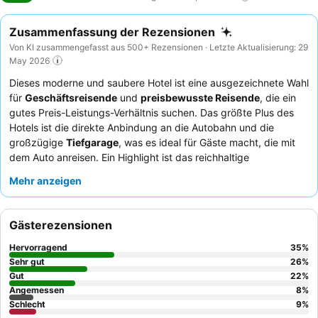
Zusammenfassung der Rezensionen
Von KI zusammengefasst aus 500+ Rezensionen · Letzte Aktualisierung: 29
May 2026
Dieses moderne und saubere Hotel ist eine ausgezeichnete Wahl
für
Geschäftsreisende
und
preisbewusste Reisende
, die ein
gutes Preis-Leistungs-Verhältnis suchen. Das größte Plus des
Hotels ist die direkte Anbindung an die Autobahn und die
großzügige
Tiefgarage
, was es ideal für Gäste macht, die mit
dem Auto anreisen. Ein Highlight ist das reichhaltige
Frühstücksbuffet
, das für seine Vielfalt und frischen Speisen,
Mehr anzeigen
einschließlich glutenfreier Optionen, gelobt wird. Die Gäste
loben durchweg die
Freundlichkeit und Zuvorkommenheit des
Personals
, insbesondere das effiziente Rezeptionsteam. Für
Gästerezensionen
einen ruhigeren Aufenthalt empfiehlt es sich, ein Zimmer zur
Rückseite des Hotels zu buchen.
Hervorragend
35
%
Sehr gut
26
%
Gut
22
%
Angemessen
8
%
Schlecht
9
%