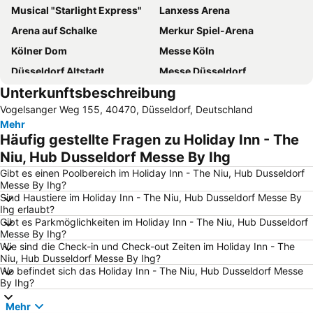
Musical "Starlight Express"
Lanxess Arena
Arena auf Schalke
Merkur Spiel-Arena
Kölner Dom
Messe Köln
Düsseldorf Altstadt
Messe Düsseldorf
Unterkunftsbeschreibung
Hauptbahnhof Düsseldorf
CentrO Oberhausen
Vogelsanger Weg 155, 40470, Düsseldorf, Deutschland
Bahnhof Köln Messe - Deutz
Köln Bonn Airport
Mehr
RheinEnergieStadion
Stadion im Borussiapark
Häufig gestellte Fragen zu Holiday Inn - The
Düsseldorf Stadtmitte
Ehrenfeld
Niu, Hub Dusseldorf Messe By Ihg
Movie Park
Heumarkt
Gibt es einen Poolbereich im Holiday Inn - The Niu, Hub Dusseldorf
Messe By Ihg?
Deutz
Musical Dome
Sind Haustiere im Holiday Inn - The Niu, Hub Dusseldorf Messe By
Ihg erlaubt?
Cologne Central station
Fühlinger See
Gibt es Parkmöglichkeiten im Holiday Inn - The Niu, Hub Dusseldorf
Messe Essen
Porz
Messe By Ihg?
Wie sind die Check-in und Check-out Zeiten im Holiday Inn - The
Tanzbrunnen
Mülheim
Niu, Hub Dusseldorf Messe By Ihg?
Wo befindet sich das Holiday Inn - The Niu, Hub Dusseldorf Messe
Mediterana
Kölner Zoo
By Ihg?
Aqualand Waterpark
Rodenkirchen
Mehr