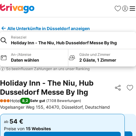
Favoriten
Einlog
Me
Alle Unterkünfte in Düsseldorf anzeigen
Reiseziel
Holiday Inn - The Niu, Hub Dusseldorf Messe By Ihg
An-/Abreise
Gäste und Zimmer
Daten wählen
2 Gäste, 1 Zimmer
So beeinflussen Zahlungen an uns unser Ranking
Holiday Inn - The Niu, Hub
Dusseldorf Messe By Ihg
Teilen
Zu
Hotel
8,2
Sehr gut
(
7.108 Bewertungen
)
3 Sterne
Vogelsanger Weg 155, 40470, Düsseldorf, Deutschland
54 €
54 €
ab
ab
Preise von
15 Websites
Preise von
15 Websites