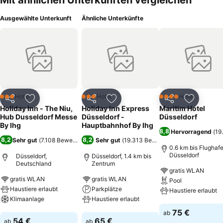
Mit ähnlichen Unterkünften vergleichen
Ausgewählte Unterkunft
Ähnliche Unterkünfte
Hotel
Hotel
Hotel
3 Sterne
3 Sterne
4 Sterne
Teilen
Zu Favoriten hinzufügen
Teilen
Zu Favoriten hinzufügen
Teilen
Zu Favor
Holiday Inn - The Niu,
Holiday Inn Express
Maritim Hotel
Hub Dusseldorf Messe
Düsseldorf -
Düsseldorf
By Ihg
Hauptbahnhof By Ihg
8,8
Hervorragend
(
19
8,2
8,2
Sehr gut
(
7.108 Bewertungen
)
Sehr gut
(
19.313 Bewertungen
)
0.6 km bis Flughaf
Düsseldorf
Düsseldorf,
Düsseldorf, 1.4 km bis
Deutschland
Zentrum
gratis WLAN
gratis WLAN
gratis WLAN
Pool
Haustiere erlaubt
Parkplätze
Haustiere erlaubt
Klimaanlage
Haustiere erlaubt
Preise sehen
75 €
ab
Preise sehen
Preise sehen
54 €
65 €
ab
ab