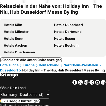
Hotels
Reiseziele in der Nähe von: Holiday Inn - The
Niu, Hub Dusseldorf Messe By Ihg
Hotels Köln
Hotels Düsseldorf
Hotels Münster
Hotels Dortmund
Hotels Bonn
Hotels Essen
Hotels Aachen
Hotels Bochum
Hotels Oberhausen
Düsseldorf: Alle Unterkünfte anzeigen
Hotelsuche
Europa
Deutschland
Nordrhein-Westfalen
Düsseldorf
Holiday Inn - The Niu, Hub Dusseldorf Messe By Ihg
Facebook
Twitter
Instagra
Xing
Yo
Wähle Dein Land
Zu Google hinzufügen
So findest du unsere Ergebnisse ganz