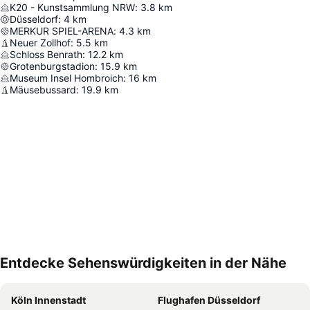
K20 - Kunstsammlung NRW
:
3.8
km
Düsseldorf
:
4
km
MERKUR SPIEL-ARENA
:
4.3
km
Neuer Zollhof
:
5.5
km
Schloss Benrath
:
12.2
km
Grotenburgstadion
:
15.9
km
Museum Insel Hombroich
:
16
km
Mäusebussard
:
19.9
km
Entdecke Sehenswürdigkeiten in der Nähe
Karte vergrößern
Köln Innenstadt
Flughafen Düsseldorf