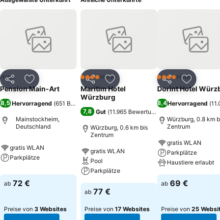
Hotel
Hotel
Hotel
4 Sterne
4 Sterne
Teilen
Zu Favoriten hinzufügen
Teilen
Zu Favoriten hinzufügen
Teilen
Zu Favor
Pension Main-Art
Maritim Hotel
Dorint Hotel Würz
Würzburg
8,5
8,4
Hervorragend
(
651 Bewertungen
)
Hervorragend
(
11
7,8
Gut
(
11.965 Bewertungen
)
Mainstockheim,
Würzburg, 0.8 km b
Deutschland
Zentrum
Würzburg, 0.6 km bis
Zentrum
gratis WLAN
gratis WLAN
gratis WLAN
Parkplätze
Parkplätze
Pool
Haustiere erlaubt
Parkplätze
72 €
69 €
ab
ab
77 €
ab
Preise von
3 Websites
Preise von
17 Websites
Preise von
25 Websi