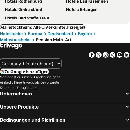
Hotels Rothenburg
Hotels Bad Kissingen
Hotels Dinkelsbühl
Hotels Erlangen
Hotels Bad Staffelstein
Mainstockheim: Alle Unterkünfte anzeigen
Hotelsuche
Europa
Deutschland
Bayern
Mainstockheim
Pension Main-Art
Facebook
Twitter
Instagra
Xing
Yo
Zu Google hinzufügen
So findest du unsere Ergebnisse ganz
einfach: Füge trivago als bevorzugte
Quelle bei Google hinzu.
Unternehmen
Unsere Produkte
Bedingungen und Richtlinien