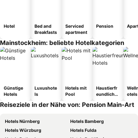
Hotel
Bed and
Serviced
Pension
Apar
Breakfasts
apartment
Mainstockheim: beliebte Hotelkategorien
Günstige
Luxushote
Hotels mit
Haustierfr
Well
Hotels
ls
Pool
eundliche
otels
Hotels
Reiseziele in der Nähe von: Pension Main-Art
Hotels Nürnberg
Hotels Bamberg
Hotels Würzburg
Hotels Fulda