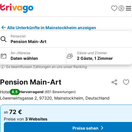
Favoriten
Einlog
Me
Alle Unterkünfte in Mainstockheim anzeigen
Reiseziel
Pension Main-Art
An-/Abreise
Gäste und Zimmer
Daten wählen
2 Gäste, 1 Zimmer
So beeinflussen Zahlungen an uns unser Ranking
Pension Main-Art
Teilen
Zu
Hotel
8,5
Hervorragend
(
651 Bewertungen
)
Löwenwirtsgasse 2, 97320, Mainstockheim, Deutschland
72 €
72 €
ab
ab
Preise von
3 Websites
Preise von
3 Websites
Preise sehen
Preise sehen