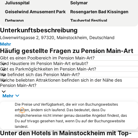
Juliusspital
Solymar
Geiselwind Amusement Park
Rosengarten Bad Kissingen
Detwang
Taubertal Festival
Unterkunftsbeschreibung
Bad Mergentheim Kurpark
Käthe Wohlfahrt Weihnachtsdorf
Löwenwirtsgasse 2, 97320, Mainstockheim, Deutschland
Marktplatz
Festung Marienberg
Mehr
Altstadt Creglingen
Dom St Kilian
Häufig gestellte Fragen zu Pension Main-Art
Marktplatz
Bad Mergentheim Game Park
Gibt es einen Poolbereich im Pension Main-Art?
Sind Haustiere im Pension Main-Art erlaubt?
Burg Wertheim
Kurpark
Gibt es Parkmöglichkeiten im Pension Main-Art?
Altstadt Lauda-Königshofen
Marienplatz
Wo befindet sich das Pension Main-Art?
Welche beliebten Attraktionen befinden sich in der Nähe des
Fun-Park Würzburg
Veitshöchheim
Pension Main-Art?
Kloster Neustadt
Colmberg
Mehr
Schloss Weikersheim
Marienkapelle
Die Preise und Verfügbarkeit, die wir von Buchungswebsites
Marktplatz
Plönlein
erhalten, ändern sich laufend. Das bedeutet, dass Du
möglicherweise nicht immer genau dasselbe Angebot findest, das
Sonnenschein
Altstadt Tauberbischofsheim
Du auf trivago gesehen hast, wenn Du auf der Buchungswebsite
landest.
Neumünster
Postkutsche
Unter den Hotels in Mainstockheim mit Top-
Spielberg
Weißer Turm