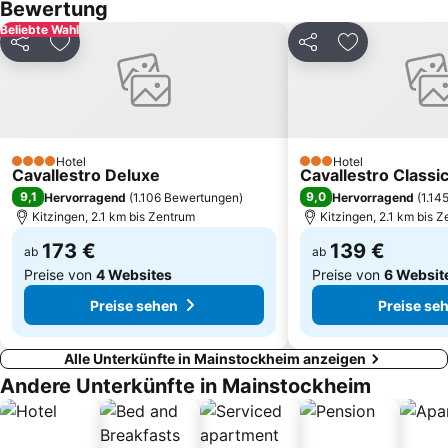
Bewertung
Rathaus
Markusturm
Beliebte Wahl
Teilen
Zu Favoriten hinzufügen
Teilen
Zu Favoriten
Stift Haug
Deutsches Weihnachtsmuseum
Motherwell Park
Mittermeier
Delphi
Falkenhaus
Der Meistertrunk
Zur Linde
Hotel
Hotel
4 Sterne
3 Sterne
Cavallestro Deluxe
Cavallestro Classi
9,1
9,0
Hervorragend
(
1.106 Bewertungen
)
Hervorragend
(
1.14
Kitzingen, 2.1 km bis Zentrum
Kitzingen, 2.1 km bis 
173 €
139 €
ab
ab
Preise von
4 Websites
Preise von
6 Websit
Preise sehen
Preise se
Alle Unterkünfte in Mainstockheim anzeigen
Andere Unterkünfte in Mainstockheim