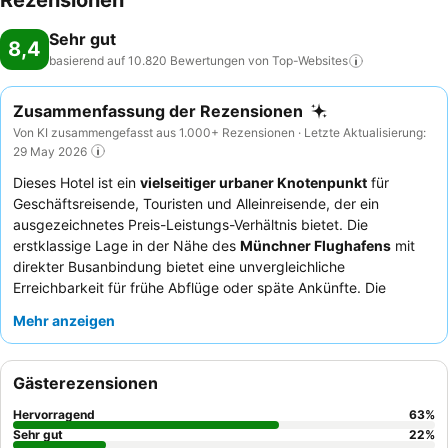
Rezensionen
Sehr gut
8,4
basierend auf 10.820 Bewertungen von
Top-Websites
Zusammenfassung der Rezensionen
Von KI zusammengefasst aus 1.000+ Rezensionen · Letzte Aktualisierung:
29 May 2026
Dieses Hotel ist ein
vielseitiger urbaner Knotenpunkt
für
Geschäftsreisende, Touristen und Alleinreisende, der ein
ausgezeichnetes Preis-Leistungs-Verhältnis bietet. Die
erstklassige Lage in der Nähe des
Münchner Flughafens
mit
direkter Busanbindung bietet eine unvergleichliche
Erreichbarkeit für frühe Abflüge oder späte Ankünfte. Die
Zimmer sind mit einem
Wasserkocher und USB-Steckdosen
Mehr anzeigen
ausgestattet, was den Komfort für alle Gäste gewährleistet. Die
Gäste loben stets das
freundliche und hilfsbereite Personal
und das reichhaltige, vielfältige
Frühstücksbuffet
, das auch
Gästerezensionen
glutenfreie Optionen umfasst. Für einen ruhigeren Aufenthalt
sollten Gäste ein Zimmer wählen, das nicht zum Flughafen
Hervorragend
63
%
ausgerichtet ist.
Sehr gut
22
%