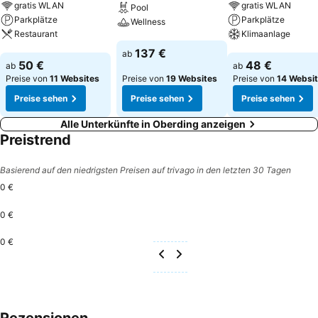
gratis WLAN
gratis WLAN
Pool
Parkplätze
Parkplätze
Wellness
Restaurant
Klimaanlage
Preise sehen
137 €
ab
Preise sehen
Preise sehen
50 €
48 €
ab
ab
Preise von
11 Websites
Preise von
19 Websites
Preise von
14 Websi
Preise sehen
Preise sehen
Preise sehen
Alle Unterkünfte in Oberding anzeigen
Preistrend
Basierend auf den niedrigsten Preisen auf trivago in den letzten 30 Tagen
0 €
0 €
0 €