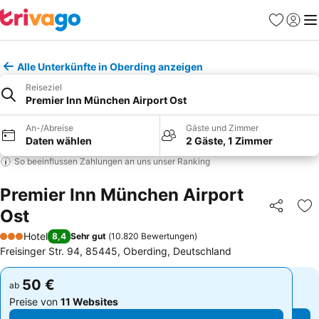
Favoriten
Einlog
Me
Alle Unterkünfte in Oberding anzeigen
Reiseziel
Premier Inn München Airport Ost
An-/Abreise
Gäste und Zimmer
Daten wählen
2 Gäste, 1 Zimmer
So beeinflussen Zahlungen an uns unser Ranking
Premier Inn München Airport
Ost
Teilen
Zu
Hotel
8,4
Sehr gut
(
10.820 Bewertungen
)
3 Sterne
Freisinger Str. 94, 85445, Oberding, Deutschland
50 €
50 €
ab
ab
Preise von
11 Websites
Preise von
11 Websites