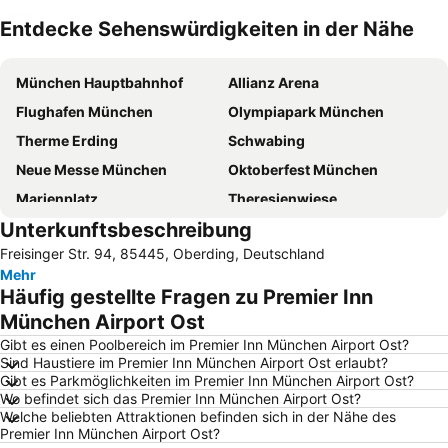
Entdecke Sehenswürdigkeiten in der Nähe
Karte vergrößern
München Hauptbahnhof
Allianz Arena
Flughafen München
Olympiapark München
Therme Erding
Schwabing
Neue Messe München
Oktoberfest München
Marienplatz
Theresienwiese
Unterkunftsbeschreibung
Olympiahalle München
Klinikum Großhadern Metro Station
Freisinger Str. 94, 85445, Oberding, Deutschland
Bahnhof München Ost
Bogenhausen
Mehr
Pasing-Obermenzing
Viktualienmarkt
Häufig gestellte Fragen zu Premier Inn
Sendling-Westpark
U-Bahn
München Airport Ost
Altstadt-Lehel
BMW Park
Gibt es einen Poolbereich im Premier Inn München Airport Ost?
Sind Haustiere im Premier Inn München Airport Ost erlaubt?
Sendlinger Tor
Tierpark Hellabrunn
Gibt es Parkmöglichkeiten im Premier Inn München Airport Ost?
Wo befindet sich das Premier Inn München Airport Ost?
Trudering-Riem
Aubing-Lochhausen-Langwied
Welche beliebten Attraktionen befinden sich in der Nähe des
Au-Haidhausen
Bahnhof München-Pasing
Premier Inn München Airport Ost?