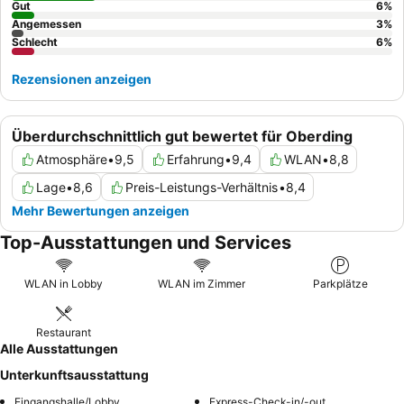
Gut
6
%
Angemessen
3
%
Schlecht
6
%
Rezensionen anzeigen
Überdurchschnittlich gut bewertet für Oberding
Atmosphäre
•
9,5
Erfahrung
•
9,4
WLAN
•
8,8
Lage
•
8,6
Preis-Leistungs-Verhältnis
•
8,4
Mehr Bewertungen anzeigen
Top-Ausstattungen und Services
WLAN in Lobby
WLAN im Zimmer
Parkplätze
Restaurant
Alle Ausstattungen
Unterkunftsausstattung
Eingangshalle/Lobby
Express-Check-in/-out