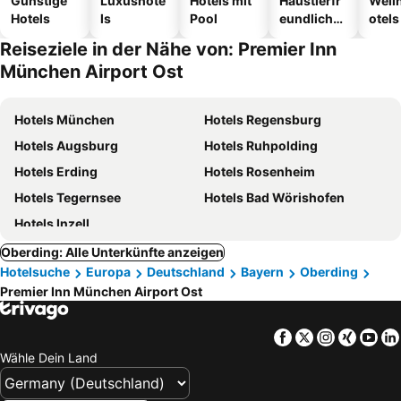
Günstige
Luxushote
Hotels mit
Haustierfr
Well
Hotels
ls
Pool
eundliche
otels
Hotels
Reiseziele in der Nähe von: Premier Inn
München Airport Ost
Hotels München
Hotels Regensburg
Hotels Augsburg
Hotels Ruhpolding
Hotels Erding
Hotels Rosenheim
Hotels Tegernsee
Hotels Bad Wörishofen
Hotels Inzell
Oberding: Alle Unterkünfte anzeigen
Hotelsuche
Europa
Deutschland
Bayern
Oberding
Premier Inn München Airport Ost
Facebook
Twitter
Instagra
Xing
Yo
Wähle Dein Land