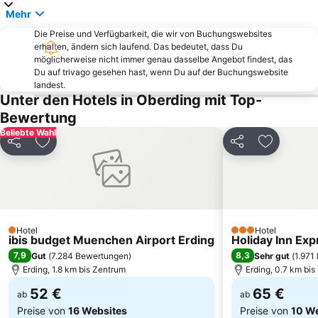
Englischer Garten
Maxvorstadt
Mehr
Neuhausen-Nymphenburg
Deutsches Theater München
Die Preise und Verfügbarkeit, die wir von Buchungswebsites
erhalten, ändern sich laufend. Das bedeutet, dass Du
Laim
BMW Welt
möglicherweise nicht immer genau dasselbe Angebot findest, das
Karlsplatz - Stachus
Bavaria Filmstadt
Du auf trivago gesehen hast, wenn Du auf der Buchungswebsite
landest.
Deutsches Museum
Moosach
Unter den Hotels in Oberding mit Top-
Berg am Laim
Garching-Hochbrück Metro Station
Bewertung
Solln
Bavaria
Beliebte Wahl
Teilen
Zu Favoriten hinzufügen
Teilen
Zu Favori
Allach-Untermenzing
Arabellapark Metro Station
Freimann
Königsplatz
Messestadt-Ost Metro Station
Ramersdorf-Perlach
Ludwigsvorstadt-Isarvorstadt
Neuperlach Süd Metro Station
Hotel
Hotel
Münchener Hofbräuhaus
Gärtnerplatz
1 Sterne
3 Sterne
ibis budget Muenchen Airport Erding
Holiday Inn Exp
7,9
8,3
Gut
(
7.284 Bewertungen
)
Sehr gut
(
1.971
Erding, 1.8 km bis Zentrum
Erding, 0.7 km bi
52 €
65 €
ab
ab
Preise von
16 Websites
Preise von
10 W