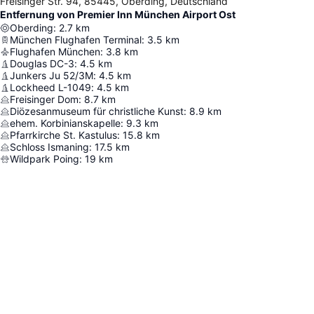
Freisinger Str. 94, 85445, Oberding, Deutschland
Entfernung von Premier Inn München Airport Ost
Oberding
:
2.7
km
München Flughafen Terminal
:
3.5
km
Flughafen München
:
3.8
km
Douglas DC-3
:
4.5
km
Junkers Ju 52/3M
:
4.5
km
Lockheed L-1049
:
4.5
km
Freisinger Dom
:
8.7
km
Diözesanmuseum für christliche Kunst
:
8.9
km
ehem. Korbinianskapelle
:
9.3
km
Pfarrkirche St. Kastulus
:
15.8
km
Schloss Ismaning
:
17.5
km
Wildpark Poing
:
19
km