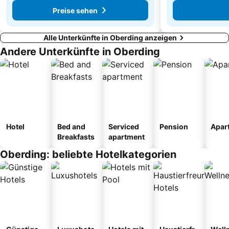
Preise sehen
Alle Unterkünfte in Oberding anzeigen
Andere Unterkünfte in Oberding
Hotel
Bed and
Serviced
Pension
Apar
Breakfasts
apartment
Oberding: beliebte Hotelkategorien