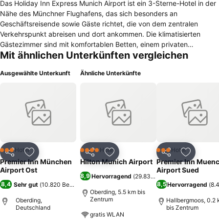
Das Holiday Inn Express Munich Airport ist ein 3-Sterne-Hotel in der
Nähe des Münchner Flughafens, das sich besonders an
Geschäftsreisende sowie Gäste richtet, die von dem zentralen
Verkehrspunkt abreisen und dort ankommen. Die klimatisierten
Gästezimmer sind mit komfortablen Betten, einem privaten
Mit ähnlichen Unterkünften vergleichen
Badezimmer mit Haartrockner, Kaffeemaschine und Teekocher,
Flachbildfernseher und Schreibtisch ausgestattet. Im ganzen
Ausgewählte Unterkunft
Ähnliche Unterkünfte
Gebäude des Holiday Inn Express Munich Airport ist kostenfreies
WLAN verfügbar. Für Tagungen und Seminare stehen
entsprechende moderne, lichtdurchflutete Räumlichkeiten bereit. Es
gibt auch einen Shuttle-Service zum Flughafen. Ein reichhaltiges
Frühstück vom Buffet kann man sich morgens schmecken lassen. In
der Sportsbar kann man amerikanische Küche genießen sowie Bier
und andere Getränke in geselliger Runde einnehmen. In der
Umgebung befindet sich Europas größte Therme, in der man sich
Hotel
Hotel
Hotel
3 Sterne
4 Sterne
3 Sterne
Teilen
Zu Favoriten hinzufügen
Teilen
Zu Favoriten hinzufügen
Teilen
Zu Favor
wunderbar entspannen kann. Auch die Örtlichkeiten des
Premier Inn München
Hilton Munich Airport
Premier Inn Muen
Oktoberfestes sind vom Hotel aus gut zu erreichen. In der Münchner
Airport Ost
Airport Sued
8,9
Hervorragend
(
29.836 Bewertungen
)
Innenstadt sollte man sich den Englischen Garten, den Marienplatz
8,4
8,5
Sehr gut
(
10.820 Bewertungen
)
Hervorragend
(
8.
und das BMW-Museum nicht entgehen lassen.
Oberding, 5.5 km bis
Zentrum
Oberding,
Hallbergmoos, 0.2
Deutschland
bis Zentrum
gratis WLAN