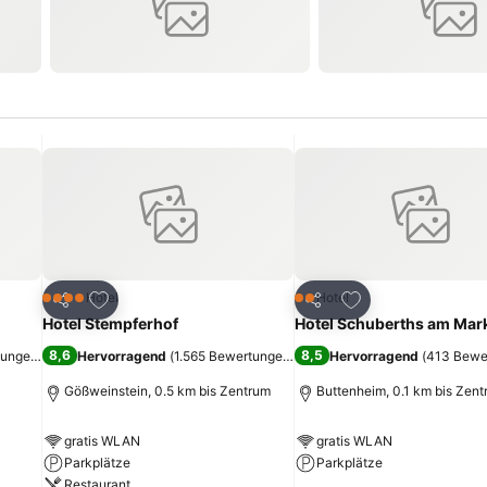
ügen
Zu Favoriten hinzufügen
Zu Favoriten hinz
Hotel
Hotel
4 Sterne
2 Sterne
Teilen
Teilen
Hotel Stempferhof
Hotel Schuberths am Mar
8,6
8,5
tungen
)
Hervorragend
(
1.565 Bewertungen
)
Hervorragend
(
413 Bewe
Gößweinstein, 0.5 km bis Zentrum
Buttenheim, 0.1 km bis Zen
gratis WLAN
gratis WLAN
Parkplätze
Parkplätze
Restaurant