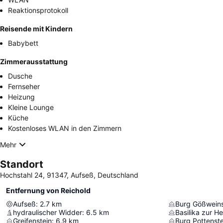
Reaktionsprotokoll
Reisende mit Kindern
Babybett
Zimmerausstattung
Dusche
Fernseher
Heizung
Kleine Lounge
Küche
Kostenloses WLAN in den Zimmern
Mehr
Standort
Hochstahl 24, 91347, Aufseß, Deutschland
Entfernung von Reichold
Aufseß
:
2.7
km
Burg Gößweins
hydraulischer Widder
:
6.5
km
Basilika zur He
Greifenstein
:
6.9
km
Burg Pottenste