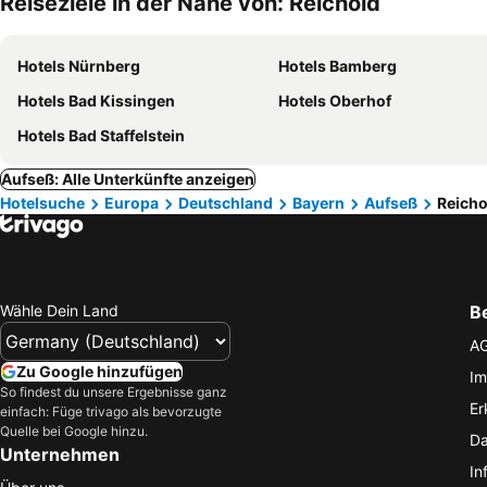
Reiseziele in der Nähe von: Reichold
Hotels Nürnberg
Hotels Bamberg
Hotels Bad Kissingen
Hotels Oberhof
Hotels Bad Staffelstein
Aufseß: Alle Unterkünfte anzeigen
Hotelsuche
Europa
Deutschland
Bayern
Aufseß
Reicho
Wähle Dein Land
B
A
Zu Google hinzufügen
Im
So findest du unsere Ergebnisse ganz
Er
einfach: Füge trivago als bevorzugte
Quelle bei Google hinzu.
Da
Unternehmen
In