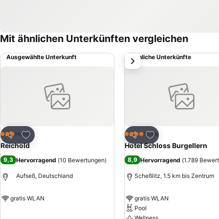
Mit ähnlichen Unterkünften vergleichen
Ausgewählte Unterkunft
Ähnliche Unterkünfte
weiter
Zu Favoriten hinzufügen
Zu Favoriten hinzuf
Hotel
Hotel
3 Sterne
4 Sterne
Teilen
Teilen
Reichold
Hotel Schloss Burgellern
9,3
8,9
Hervorragend
(
10 Bewertungen
)
Hervorragend
(
1.789 Bewer
Aufseß, Deutschland
Scheßlitz, 1.5 km bis Zentrum
gratis WLAN
gratis WLAN
Pool
Preise sehen
Wellness