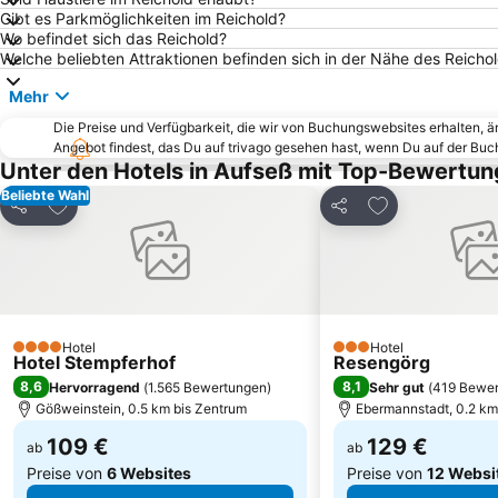
Gibt es Parkmöglichkeiten im Reichold?
Wo befindet sich das Reichold?
Welche beliebten Attraktionen befinden sich in der Nähe des Reicho
Mehr
Die Preise und Verfügbarkeit, die wir von Buchungswebsites erhalten, 
Angebot findest, das Du auf trivago gesehen hast, wenn Du auf der Bu
Unter den Hotels in Aufseß mit Top-Bewertun
Beliebte Wahl
Zu Favoriten hinzufügen
Zu Favoriten h
Teilen
Teilen
Hotel
Hotel
4 Sterne
3 Sterne
Hotel Stempferhof
Resengörg
8,6
8,1
Hervorragend
(
1.565 Bewertungen
)
Sehr gut
(
419 Bewe
Gößweinstein, 0.5 km bis Zentrum
Ebermannstadt, 0.2 km
109 €
129 €
ab
ab
Preise von
6 Websites
Preise von
12 Websi