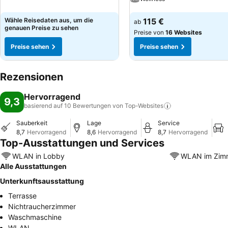
Preise sehen
Wähle Reisedaten aus, um die
115 €
ab
genauen Preise zu sehen
Preise von
16 Websites
Preise sehen
Preise sehen
Rezensionen
Hervorragend
9,3
basierend auf 10 Bewertungen von
Top-Websites
Sauberkeit
Lage
Service
8,7
Hervorragend
8,6
Hervorragend
8,7
Hervorragend
Top-Ausstattungen und Services
WLAN in Lobby
WLAN im Zim
Alle Ausstattungen
Unterkunftsausstattung
Terrasse
Nichtraucherzimmer
Waschmaschine
WLAN