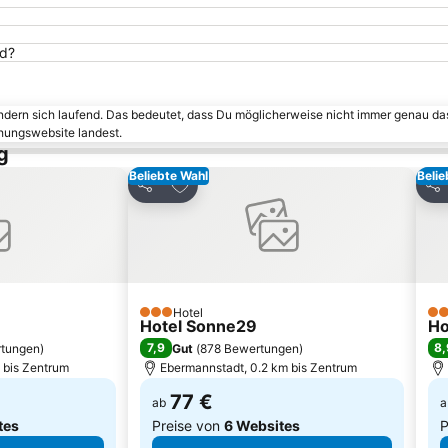
ld?
ändern sich laufend. Das bedeutet, dass Du möglicherweise nicht immer genau da
chungswebsite landest.
g
Beliebte Wahl
Belie
inzufügen
Zu Favoriten hinzufügen
Teilen
Tei
Hotel
3 Sterne
4 S
Hotel Sonne29
Ho
7,9
8,
rtungen
)
Gut
(
878 Bewertungen
)
 bis Zentrum
Ebermannstadt, 0.2 km bis Zentrum
77 €
ab
a
tes
Preise von
6 Websites
P