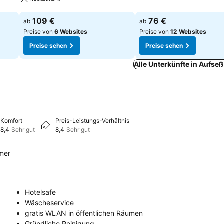
Preise sehen
Preise sehen
109 €
76 €
ab
ab
Preise von
6 Websites
Preise von
12 Websites
Preise sehen
Preise sehen
Alle Unterkünfte in Aufse
Komfort
Preis-Leistungs-Verhältnis
8,4
Sehr gut
8,4
Sehr gut
mer
Hotelsafe
Wäscheservice
gratis WLAN in öffentlichen Räumen
Gründliche Reinigung