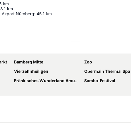
5
km
18.1
km
r-Airport Nürnberg
:
45.1
km
Karte vergrößern
arkt
Bamberg Mitte
Zoo
Vierzehnheiligen
Obermain Thermal Spa
Fränkisches Wunderland Amusement Park
Samba-Festival