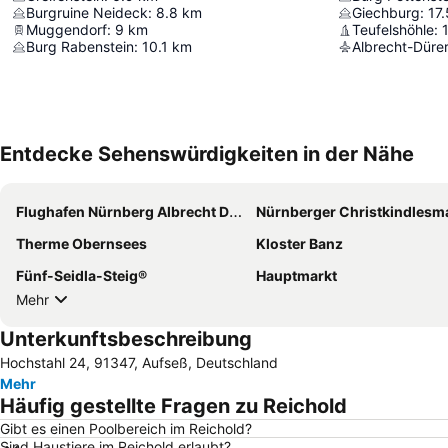
Burgruine Neideck
:
8.8
km
Giechburg
:
17.
Muggendorf
:
9
km
Teufelshöhle
:
Burg Rabenstein
:
10.1
km
Albrecht-Düre
Entdecke Sehenswürdigkeiten in der Nähe
Flughafen Nürnberg Albrecht Dürer
Nürnberger Christkindlesm
Therme Obernsees
Kloster Banz
Fünf-Seidla-Steig®
Hauptmarkt
Mehr
Unterkunftsbeschreibung
Hochstahl 24, 91347, Aufseß, Deutschland
Mehr
Häufig gestellte Fragen zu Reichold
Gibt es einen Poolbereich im Reichold?
Sind Haustiere im Reichold erlaubt?