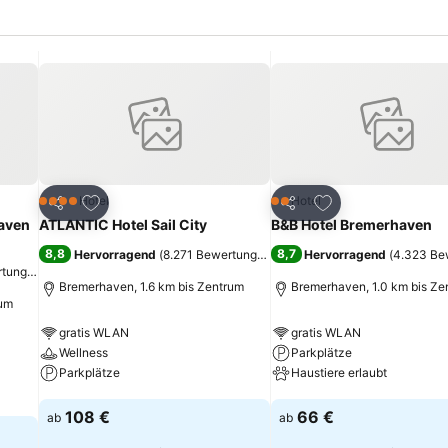
ügen
Zu Favoriten hinzufügen
Zu Favoriten hinz
Hotel
Hotel
4 Sterne
2 Sterne
Teilen
Teilen
aven
ATLANTIC Hotel Sail City
B&B Hotel Bremerhaven
8,8
8,7
Hervorragend
(
8.271 Bewertungen
)
Hervorragend
(
4.323 Be
rtungen
)
Bremerhaven, 1.6 km bis Zentrum
Bremerhaven, 1.0 km bis Ze
rum
gratis WLAN
gratis WLAN
Wellness
Parkplätze
Parkplätze
Haustiere erlaubt
Preise sehen
Preise sehen
108 €
66 €
ab
ab