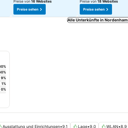
Preise von
16 Websites
Preise von
18 Websites
Preise sehen
Preise sehen
Alle Unterkünfte in Nordenham
30
%
60
%
9
%
1
%
0
%
Ausstattung und Einrichtungen
•
9,1
Lage
•
9,0
WLAN
•
8,9