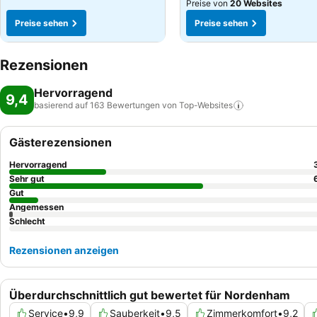
Preise von
20 Websites
Preise sehen
Preise sehen
Rezensionen
Hervorragend
9,4
basierend auf 163 Bewertungen von
Top-Websites
Gästerezensionen
Hervorragend
Sehr gut
Gut
Angemessen
Schlecht
Rezensionen anzeigen
Überdurchschnittlich gut bewertet für Nordenham
Service
•
9,9
Sauberkeit
•
9,5
Zimmerkomfort
•
9,2