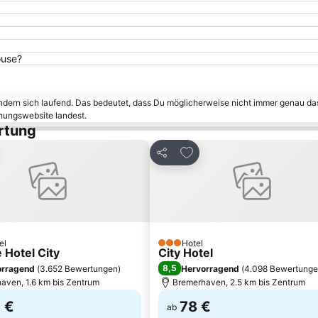
ouse?
ändern sich laufend. Das bedeutet, dass Du möglicherweise nicht immer genau da
chungswebsite landest.
rtung
avoriten hinzufügen
Zu Favoriten hinzufügen
Teilen
el
Hotel
3 Sterne
 Hotel City
City Hotel
8,5
orragend
(
3.652 Bewertungen
)
Hervorragend
(
4.098 Bewertung
aven, 1.6 km bis Zentrum
Bremerhaven, 2.5 km bis Zentrum
 €
78 €
ab