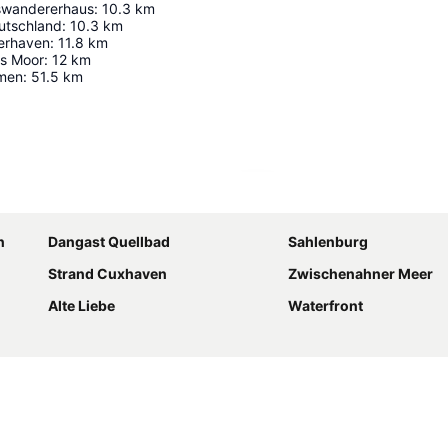
swandererhaus
:
10.3
km
eutschland
:
10.3
km
erhaven
:
11.8
km
s Moor
:
12
km
emen
:
51.5
km
Karte vergrößern
n
Dangast Quellbad
Sahlenburg
Strand Cuxhaven
Zwischenahner Meer
Alte Liebe
Waterfront