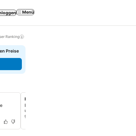
Menü
nloggen
ser Ranking
en Preise
Frisch renovierte ehemalige Jugendherberge
me
Erleben Sie ein wunderschön umgestaltetes Anwesen, d
ursprünglich eine Jugendherberge war und heute mode
geschmackvoll eingerichtete Unterkünfte bietet.