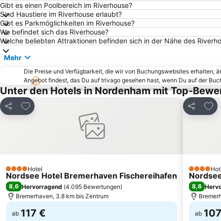
Gibt es einen Poolbereich im Riverhouse?
Sind Haustiere im Riverhouse erlaubt?
Gibt es Parkmöglichkeiten im Riverhouse?
Wo befindet sich das Riverhouse?
Welche beliebten Attraktionen befinden sich in der Nähe des Riverh
Mehr
Die Preise und Verfügbarkeit, die wir von Buchungswebsites erhalten, 
Angebot findest, das Du auf trivago gesehen hast, wenn Du auf der Bu
Unter den Hotels in Nordenham mit Top-Bewe
Zu Favoriten hinzufügen
Zu F
Teilen
Teilen
Hotel
Hot
4 Sterne
4 Sterne
Nordsee Hotel Bremerhaven Fischereihafen
Nordsee
8,6
8,6
Hervorragend
(
4.095 Bewertungen
)
Herv
Bremerhaven, 3.8 km bis Zentrum
Bremerh
117 €
107
ab
ab