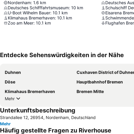
Nordenham
:
1.6
km
Deutsches Au
Deutsches Schifffahrtsmuseum
:
10
km
Schulschiff D
U-Boot Wilhelm Bauer
:
10.1
km
Eisarena Brem
Klimahaus Bremerhaven
:
10.1
km
Schwimmende
Zoo am Meer
:
10.1
km
Flughafen Br
Entdecke Sehenswürdigkeiten in der Nähe
Duhnen
Cuxhaven District of Duhne
Döse
Hauptbahnhof Bremen
Klimahaus Bremerhaven
Bremen Mitte
Mehr
Unterkunftsbeschreibung
Strandallee 12, 26954, Nordenham, Deutschland
Mehr
Häufig gestellte Fragen zu Riverhouse