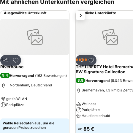
Mit ähnlichen Unterkünften vergleichen
Ausgewählte Unterkunft
Ähnliche Unterkünfte
weiter
Zu Favoriten hinzufügen
Zu Favoriten hinzuf
Hotel
Hotel
4 Sterne
Teilen
Teilen
Riverhouse
THE LIBERTY Hotel Bremerh
BW Signature Collection
9,4
Hervorragend
(
163 Bewertungen
)
8,8
Hervorragend
(
5.043 Bewe
Nordenham, Deutschland
Bremerhaven, 1.3 km bis Zent
gratis WLAN
Wellness
Parkplätze
Parkplätze
Preise sehen
Haustiere erlaubt
Wähle Reisedaten aus, um die
Preise sehen
genauen Preise zu sehen
85 €
ab