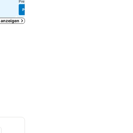
Preise von
12 Websites
Preise von
9 Websites
Preise sehen
Preise sehen
 anzeigen