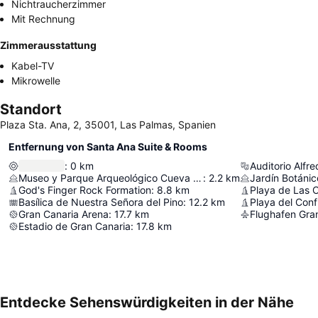
Nichtraucherzimmer
Mit Rechnung
Zimmerausstattung
Kabel-TV
Mikrowelle
Standort
Plaza Sta. Ana, 2, 35001, Las Palmas, Spanien
Entfernung von Santa Ana Suite & Rooms
:
0
km
Auditorio Alfr
Museo y Parque Arqueológico Cueva Pintada
:
2.2
km
Jardín Botánic
God's Finger Rock Formation
:
8.8
km
Playa de Las 
Basílica de Nuestra Señora del Pino
:
12.2
km
Playa del Confi
Gran Canaria Arena
:
17.7
km
Flughafen Gra
Estadio de Gran Canaria
:
17.8
km
Entdecke Sehenswürdigkeiten in der Nähe