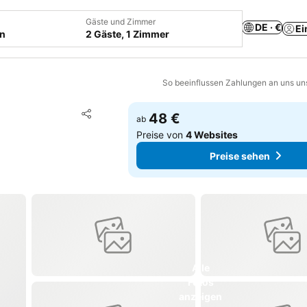
Gäste und Zimmer
DE · €
Ei
en
2 Gäste, 1 Zimmer
So beeinflussen Zahlungen an uns un
Zu Favoriten hinzufügen
48 €
ab
Teilen
Preise von
4 Websites
Preise sehen