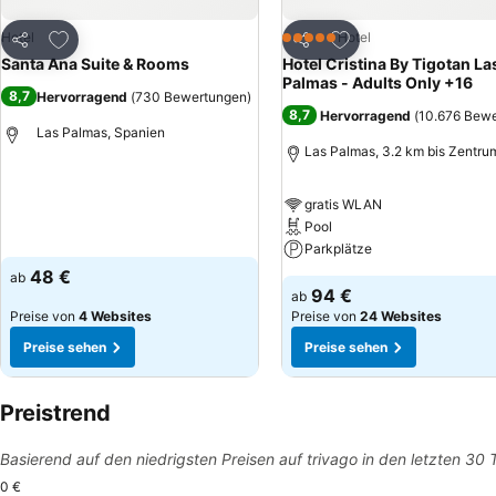
Zu Favoriten hinzufügen
Zu Favoriten hinzuf
Hotel
Hotel
5 Sterne
Teilen
Teilen
Santa Ana Suite & Rooms
Hotel Cristina By Tigotan La
Palmas - Adults Only +16
8,7
Hervorragend
(
730 Bewertungen
)
8,7
Hervorragend
(
10.676 Bew
Las Palmas, Spanien
Las Palmas, 3.2 km bis Zentru
gratis WLAN
Pool
Parkplätze
48 €
ab
94 €
ab
Preise von
4 Websites
Preise von
24 Websites
Preise sehen
Preise sehen
Preistrend
Basierend auf den niedrigsten Preisen auf trivago in den letzten 30
0 €