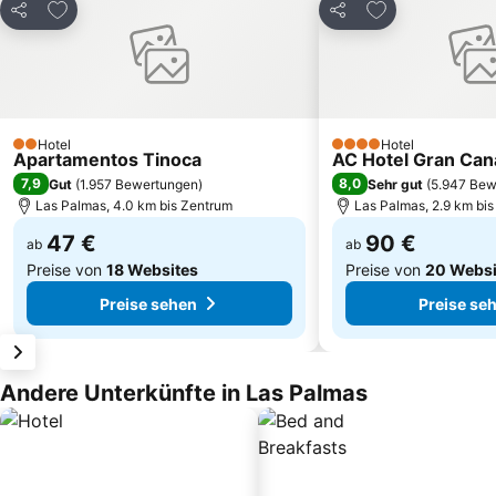
Zu Favoriten hinzufügen
Zu Favoriten h
Teilen
Teilen
Hotel
Hotel
2 Sterne
4 Sterne
Apartamentos Tinoca
AC Hotel Gran Can
7,9
8,0
Gut
(
1.957 Bewertungen
)
Sehr gut
(
5.947 Bew
Las Palmas, 4.0 km bis Zentrum
Las Palmas, 2.9 km bi
47 €
90 €
ab
ab
Preise von
18 Websites
Preise von
20 Websi
Preise sehen
Preise se
Andere Unterkünfte in Las Palmas