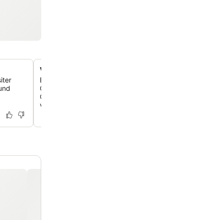
Voll ausgestattete Gemeinschaftsküche
iter
Bereite deine eigenen Mahlzeiten in einer umfassenden
und
Gemeinschaftsküche zu, die über einen Backofen, Herd
Geschirrspüler, Gefrierschrank und alle notwendigen Kü
verfügt.