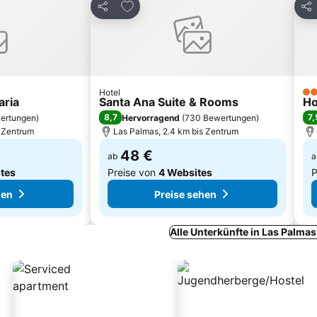
inzufügen
Zu Favoriten hinzufügen
Teilen
Tei
Hotel
4 S
aria
Santa Ana Suite & Rooms
Ho
8,7
7,
ertungen
)
Hervorragend
(
730 Bewertungen
)
s Zentrum
Las Palmas, 2.4 km bis Zentrum
48 €
ab
a
tes
Preise von
4 Websites
P
hen
Preise sehen
Alle Unterkünfte in Las Palma