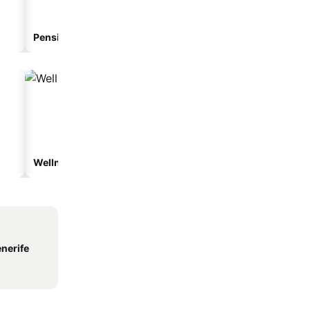
Pension
Aparthotel
Wellnesshotels
Strandhotels
enerife