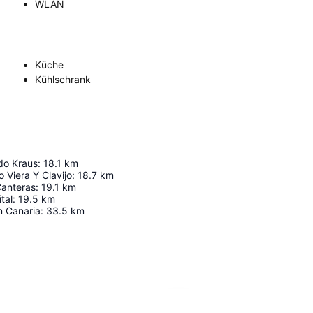
WLAN
Küche
Kühlschrank
edo Kraus
:
18.1
km
o Viera Y Clavijo
:
18.7
km
Canteras
:
19.1
km
tal
:
19.5
km
n Canaria
:
33.5
km
Karte vergrößern