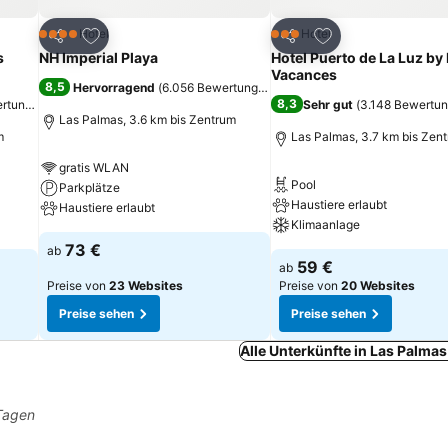
ügen
Zu Favoriten hinzufügen
Zu Favoriten hinz
Hotel
Hotel
4 Sterne
3 Sterne
Teilen
Teilen
s
NH Imperial Playa
Hotel Puerto de La Luz by 
Vacances
8,5
Hervorragend
(
6.056 Bewertungen
)
8,3
ertungen
)
Sehr gut
(
3.148 Bewertu
Las Palmas, 3.6 km bis Zentrum
m
Las Palmas, 3.7 km bis Zen
gratis WLAN
Pool
Parkplätze
Haustiere erlaubt
Haustiere erlaubt
Klimaanlage
73 €
ab
59 €
ab
Preise von
23 Websites
Preise von
20 Websites
Preise sehen
Preise sehen
Alle Unterkünfte in Las Palma
 Tagen