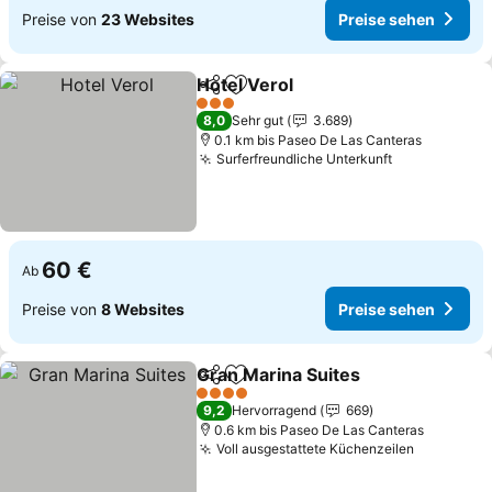
Preise von
23 Websites
Preise sehen
Hotel Verol
Teilen
Zu Favoriten hinzufügen
Preise sehen
3 Sterne
8,0
Sehr gut
3.689
0.1 km bis Paseo De Las Canteras
Surferfreundliche Unterkunft
Preise sehe
60 €
Ab
Preise von
8 Websites
Preise sehen
Gran Marina Suites
Teilen
Zu Favoriten hinzufügen
Preise 
4 Sterne
9,2
Hervorragend
669
0.6 km bis Paseo De Las Canteras
Voll ausgestattete Küchenzeilen
Preise se