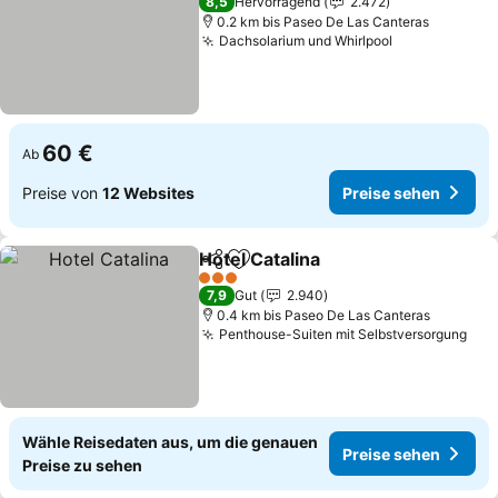
8,5
Hervorragend
2.472
0.2 km bis Paseo De Las Canteras
Dachsolarium und Whirlpool
Preise sehen
60 €
Ab
Preise von
12 Websites
Preise sehen
Hotel Catalina
Teilen
Zu Favoriten hinzufügen
Preise sehen
3 Sterne
7,9
Gut
2.940
0.4 km bis Paseo De Las Canteras
Penthouse-Suiten mit Selbstversorgung
Pre
Wähle Reisedaten aus, um die genauen
Preise sehen
Preise zu sehen