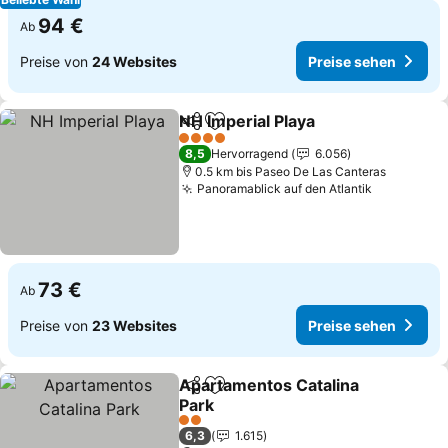
94 €
Ab
Preise von
24 Websites
Preise sehen
NH Imperial Playa
Teilen
Zu Favoriten hinzufügen
Preise s
4 Sterne
8,5
Hervorragend
6.056
0.5 km bis Paseo De Las Canteras
Panoramablick auf den Atlantik
Preise se
73 €
Ab
Preise von
23 Websites
Preise sehen
Apartamentos Catalina
Teilen
Zu Favoriten hinzufügen
Park
Preise sehen
2 Sterne
6,3
1.615