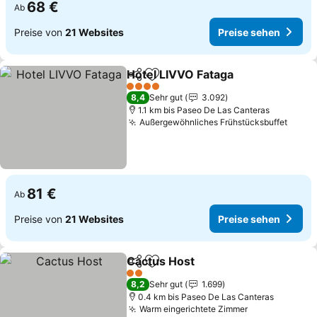
68 €
Ab
Preise von
21 Websites
Preise sehen
Hotel LIVVO Fataga
Teilen
Zu Favoriten hinzufügen
Preise
4 Sterne
8,4
Sehr gut
3.092
1.1 km bis Paseo De Las Canteras
Außergewöhnliches Frühstücksbuffet
Preis
81 €
Ab
Preise von
21 Websites
Preise sehen
Cactus Host
Teilen
Zu Favoriten hinzufügen
Preise sehen
2 Sterne
8,2
Sehr gut
1.699
0.4 km bis Paseo De Las Canteras
Warm eingerichtete Zimmer
Preise sehen