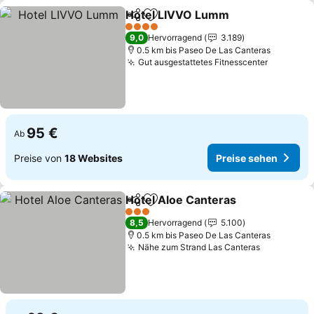
Hotel LIVVO Lumm
Teilen
Zu Favoriten hinzufügen
Preise 
4 Sterne
9,0
Hervorragend
3.189
0.5 km bis Paseo De Las Canteras
Gut ausgestattetes Fitnesscenter
Preise s
95 €
Ab
Preise von
18 Websites
Preise sehen
Hotel Aloe Canteras
Teilen
Zu Favoriten hinzufügen
Preise
3 Sterne
8,5
Hervorragend
5.100
0.5 km bis Paseo De Las Canteras
Nähe zum Strand Las Canteras
Preise se