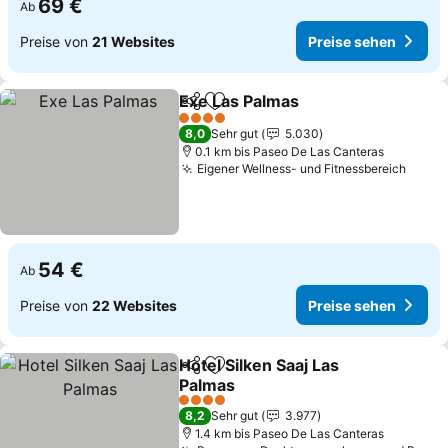
69 €
Ab
Preise von
21 Websites
Preise sehen
Exe Las Palmas
Teilen
Zu Favoriten hinzufügen
Preise seh
4 Sterne
8,0
Sehr gut
5.030
0.1 km bis Paseo De Las Canteras
Eigener Wellness- und Fitnessbereich
Preis
54 €
Ab
Preise von
22 Websites
Preise sehen
Hotel Silken Saaj Las
Teilen
Zu Favoriten hinzufügen
Palmas
Preise sehen
4 Sterne
8,2
Sehr gut
3.977
1.4 km bis Paseo De Las Canteras