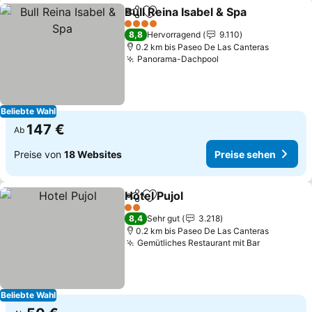
Bull Reina Isabel & Spa
Teilen
Zu Favoriten hinzufügen
Pre
4 Sterne
8,8
Hervorragend
9.110
0.2 km bis Paseo De Las Canteras
Panorama-Dachpool
Preise sehen
Beliebte Wahl
147 €
Ab
Preise von
18 Websites
Preise sehen
Hotel Pujol
Teilen
Zu Favoriten hinzufügen
Preise sehen
2 Sterne
8,4
Sehr gut
3.218
0.2 km bis Paseo De Las Canteras
Gemütliches Restaurant mit Bar
Preise se
Beliebte Wahl