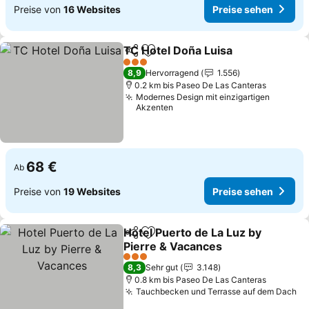
Preise von
16 Websites
Preise sehen
TC Hotel Doña Luisa
Teilen
Zu Favoriten hinzufügen
Preise
3 Sterne
8,9
Hervorragend
1.556
0.2 km bis Paseo De Las Canteras
Modernes Design mit einzigartigen
Akzenten
68 €
Ab
Preise von
19 Websites
Preise sehen
Hotel Puerto de La Luz by
Teilen
Zu Favoriten hinzufügen
Pierre & Vacances
Preise sehen
3 Sterne
8,3
Sehr gut
3.148
0.8 km bis Paseo De Las Canteras
Tauchbecken und Terrasse auf dem Dach
Pr