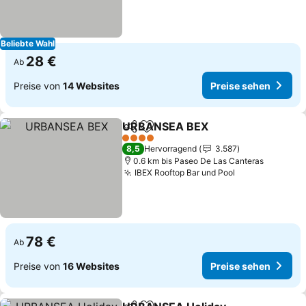
Beliebte Wahl
28 €
Ab
Preise von
14 Websites
Preise sehen
URBANSEA BEX
Teilen
Zu Favoriten hinzufügen
Preise seh
4 Sterne
8,5
Hervorragend
3.587
0.6 km bis Paseo De Las Canteras
IBEX Rooftop Bar und Pool
Preise sehen
78 €
Ab
Preise von
16 Websites
Preise sehen