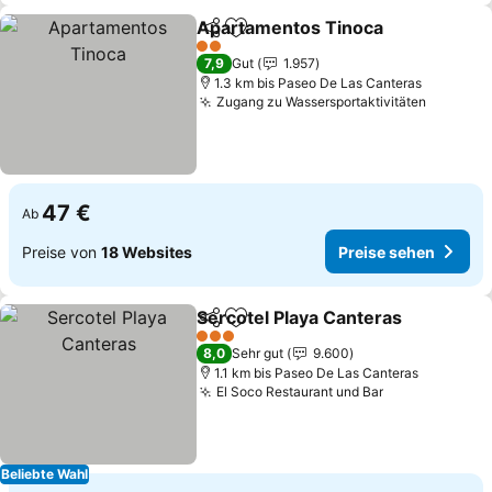
Apartamentos Tinoca
Teilen
Zu Favoriten hinzufügen
Prei
2 Sterne
7,9
Gut
1.957
1.3 km bis Paseo De Las Canteras
Zugang zu Wassersportaktivitäten
Preise 
47 €
Ab
Preise von
18 Websites
Preise sehen
Sercotel Playa Canteras
Teilen
Zu Favoriten hinzufügen
Pr
3 Sterne
8,0
Sehr gut
9.600
1.1 km bis Paseo De Las Canteras
El Soco Restaurant und Bar
Preise sehen
Beliebte Wahl