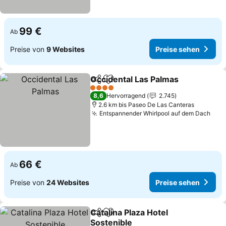
99 €
Ab
Preise von
9 Websites
Preise sehen
Occidental Las Palmas
Teilen
Zu Favoriten hinzufügen
Pre
4 Sterne
8,6
Hervorragend
2.745
2.6 km bis Paseo De Las Canteras
Entspannender Whirlpool auf dem Dach
Prei
66 €
Ab
Preise von
24 Websites
Preise sehen
Catalina Plaza Hotel
Teilen
Zu Favoriten hinzufügen
Sostenible