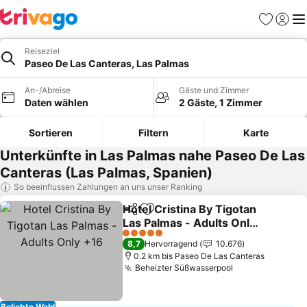
Favoriten
Einlog
Me
Reiseziel
Paseo De Las Canteras, Las Palmas
An-/Abreise
Gäste und Zimmer
Daten wählen
2 Gäste, 1 Zimmer
Sortieren
Filtern
Karte
Unterkünfte in Las Palmas nahe Paseo De Las
Canteras (Las Palmas, Spanien)
So beeinflussen Zahlungen an uns unser Ranking
Hotel Cristina By Tigotan
Teilen
Zu Favoriten hinzufügen
Las Palmas - Adults Only
+16
Preise sehen
5 Sterne
8,7
Hervorragend
10.676
0.2 km bis Paseo De Las Canteras
Beheizter Süßwasserpool
Preise sehen
Beliebte Wahl