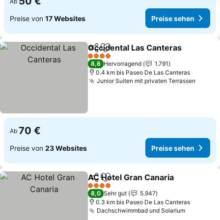
50 €
Ab
Preise von
17 Websites
Preise sehen
Occidental Las Canteras
Teilen
Zu Favoriten hinzufügen
P
4 Sterne
8,6
Hervorragend
1.791
0.4 km bis Paseo De Las Canteras
Junior Suiten mit privaten Terrassen
Preise
70 €
Ab
Preise von
23 Websites
Preise sehen
AC Hotel Gran Canaria
Teilen
Zu Favoriten hinzufügen
Pre
4 Sterne
8,0
Sehr gut
5.947
0.3 km bis Paseo De Las Canteras
Dachschwimmbad und Solarium
Preise se