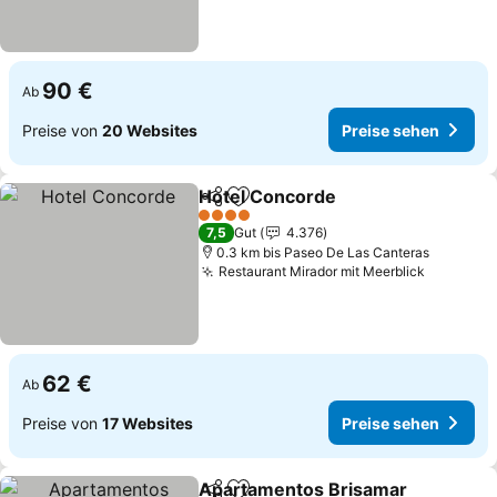
90 €
Ab
Preise von
20 Websites
Preise sehen
Hotel Concorde
Teilen
Zu Favoriten hinzufügen
Preise seh
4 Sterne
7,5
Gut
4.376
0.3 km bis Paseo De Las Canteras
Restaurant Mirador mit Meerblick
Preise s
62 €
Ab
Preise von
17 Websites
Preise sehen
Apartamentos Brisamar