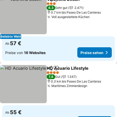
Teilen
Zu Favoriten hinzufügen
Preise seh
3 Sterne
8,3
Sehr gut
2.471
0.7 km bis Paseo De Las Canteras
Voll ausgestattete Küchen
Preise sehen
Beliebte Wahl
57 €
Ab
Preise von
16 Websites
Preise sehen
HD Acuario Lifestyle
Teilen
Zu Favoriten hinzufügen
Preis
4 Sterne
7,8
Gut
1.347
0.3 km bis Paseo De Las Canteras
Maritimes Zimmerdesign
Preise sehen
55 €
Ab