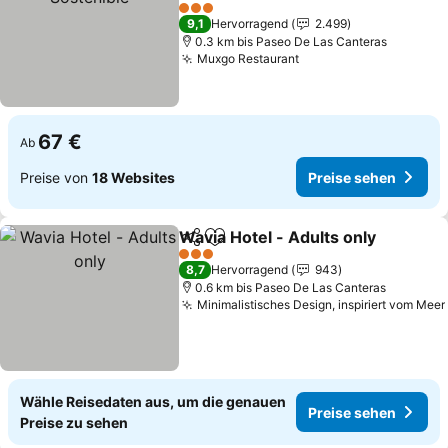
Preise sehen
3 Sterne
9,1
Hervorragend
2.499
0.3 km bis Paseo De Las Canteras
Muxgo Restaurant
Preise sehen
67 €
Ab
Preise von
18 Websites
Preise sehen
Wavia Hotel - Adults only
Teilen
Zu Favoriten hinzufügen
P
3 Sterne
8,7
Hervorragend
943
0.6 km bis Paseo De Las Canteras
Minimalistisches Design, inspiriert vom Meer
Wähle Reisedaten aus, um die genauen
Preise sehen
Preise zu sehen