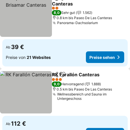
Teilen
Zu Favoriten hinzufügen
Canteras
Preise sehen
2 Sterne
8,0
Sehr gut
1.562
0.8 km bis Paseo De Las Canteras
Panorama-Dachsolarium
Preise sehen
39 €
Ab
Preise von
21 Websites
Preise sehen
RK Farallón Canteras
Teilen
Zu Favoriten hinzufügen
Preis
3 Sterne
9,0
Hervorragend
1.888
0.5 km bis Paseo De Las Canteras
Wellnessbereich und Sauna im
Untergeschoss
112 €
Ab