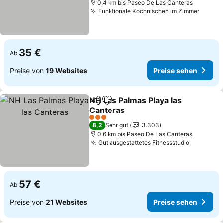
0.4 km bis Paseo De Las Canteras
Funktionale Kochnischen im Zimmer
Preise
35 €
Ab
Preise von
19 Websites
Preise sehen
NH Las Palmas Playa las
Teilen
Zu Favoriten hinzufügen
Canteras
Preise sehen
3 Sterne
8,2
Sehr gut
3.303
0.6 km bis Paseo De Las Canteras
Gut ausgestattetes Fitnessstudio
Preise s
57 €
Ab
Preise von
21 Websites
Preise sehen