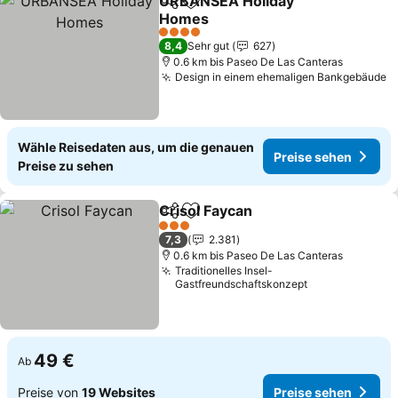
URBANSEA Holiday
Teilen
Zu Favoriten hinzufügen
Homes
Preise sehen
4 Sterne
8,4
Sehr gut
627
0.6 km bis Paseo De Las Canteras
Design in einem ehemaligen Bankgebäude
P
Wähle Reisedaten aus, um die genauen
Preise sehen
Preise zu sehen
Crisol Faycan
Teilen
Zu Favoriten hinzufügen
Preise sehen
3 Sterne
7,3
2.381
0.6 km bis Paseo De Las Canteras
Traditionelles Insel-
Gastfreundschaftskonzept
49 €
Ab
Preise von
19 Websites
Preise sehen