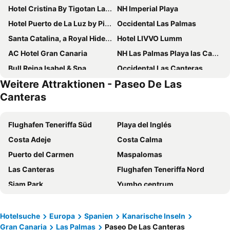
Hotel Cristina By Tigotan Las Palmas - Adults Only +16
NH Imperial Playa
Hotel Puerto de La Luz by Pierre & Vacances
Occidental Las Palmas
Santa Catalina, a Royal Hideaway Hotel
Hotel LIVVO Lumm
AC Hotel Gran Canaria
NH Las Palmas Playa las Canteras
Bull Reina Isabel & Spa
Occidental Las Canteras
Weitere Attraktionen - Paseo De Las
AC Hotel Iberia Las Palmas
Hotel Silken Saaj Las Palmas
Canteras
URBANSEA Atlanta
TC Hotel Doña Luisa
Hotel Aloe Canteras
Sercotel Playa Canteras
Flughafen Teneriffa Süd
Playa del Inglés
Exe Las Palmas
Sercotel Parque Las Palmas
Costa Adeje
Costa Calma
HD Acuario Lifestyle
Catalina Plaza Hotel Sostenible
Puerto del Carmen
Maspalomas
Hotel Concorde
URBANSEA BEX
Las Canteras
Flughafen Teneriffa Nord
Hotel LIVVO Fataga
VEINTIUNO Emblematic Hotels
Siam Park
Yumbo centrum
Crisol Faycan
Boutique Hotel Cordial Malteses
Meloneras
Flughafen Fuerteventura
Hotel Catalina
Las Dunas de Santa Catalina Boutique House
Jandia Strand
Flughafen Gran Canaria
Hotelsuche
Europa
Spanien
Kanarische Inseln
Hotel LIVVO La Escarlata
Hotel Matilde by Grupo Matilde
Gran Canaria
Las Palmas
Paseo De Las Canteras
Loro Parque
Internationaler Flughafen César Manrique-Lanzarote