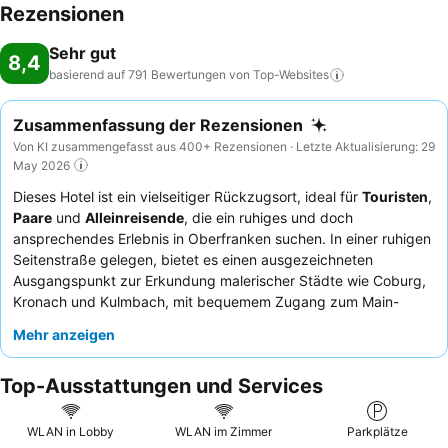
Rezensionen
Sehr gut
8,4
basierend auf 791 Bewertungen von
Top-Websites
Zusammenfassung der Rezensionen
Von KI zusammengefasst aus 400+ Rezensionen · Letzte Aktualisierung: 29
May 2026
Dieses Hotel ist ein vielseitiger Rückzugsort, ideal für
Touristen
,
Paare
und
Alleinreisende
, die ein ruhiges und doch
ansprechendes Erlebnis in Oberfranken suchen. In einer ruhigen
Seitenstraße gelegen, bietet es einen ausgezeichneten
Ausgangspunkt zur Erkundung malerischer Städte wie Coburg,
Kronach und Kulmbach, mit bequemem Zugang zum Main-
Radweg. Die Unterkunft zeichnet sich durch eine
Mehr anzeigen
außergewöhnliche
hauseigene Metzgerei
aus, die köstliche
hausgemachte Würste und Aufschnitte zum Frühstück sowie
Top-Ausstattungen und Services
deftige traditionelle Küche im Restaurant anbietet. Die Gäste
loben stets die außergewöhnliche Freundlichkeit und
Aufmerksamkeit des Personals, wobei der Eigentümer oft für
WLAN in Lobby
WLAN im Zimmer
Parkplätze