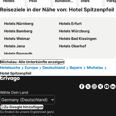
Hotels
Pool
eundliche
otels
Park
Hotels
Reiseziele in der Nähe von: Hotel Spitzenpfeil
Hotels Nürnberg
Hotels Erfurt
Hotels Bamberg
Hotels Würzburg
Hotels Weimar
Hotels Bad Kissingen
Hotels Jena
Hotels Oberhof
Hotels Bayreuth
Michelau: Alle Unterkünfte anzeigen
Hotelsuche
Europa
Deutschland
Bayern
Michelau
Hotel Spitzenpfeil
Facebook
Twitter
Instagra
Xing
Yo
Wähle Dein Land
Zu Google hinzufügen
So findest du unsere Ergebnisse ganz