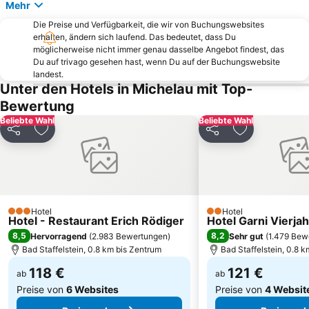
Mehr
Modellbahnmuseum Muggendorf
Ostsee Bad Staffelstein
Die Preise und Verfügbarkeit, die wir von Buchungswebsites
Binghöhle Streitberg
Fränkische Schweiz Museum
erhalten, ändern sich laufend. Das bedeutet, dass Du
Coburg an 1em Tag
Plassenburg
möglicherweise nicht immer genau dasselbe Angebot findest, das
Du auf trivago gesehen hast, wenn Du auf der Buchungswebsite
Sommerrodelbahn Waffenrod
Burg Rabeneck
landest.
Unter den Hotels in Michelau mit Top-
Hofgarten Eremitage
Staffelberg
Bewertung
Veste Coburg
Altenburg
Beliebte Wahl
Beliebte Wahl
Burg Pottenstein
Ehrenburg Palace
Teilen
Zu Favoriten hinzufügen
Teilen
Zu Favoriten
Wildpark Schloss Tambach
Staatsgalerie in der Neuen Residenz
Obere Pfarre Unsere Liebe Frau Bamberg
Stempfermühle
Neues Schloss Bayreuth
Seehof
Alte Hofhaltung
FrankenLagune
Hotel
Hotel
3 Sterne
2 Sterne
Hotel - Restaurant Erich Rödiger
Hotel Garni Vierja
Schloss Geyerswörth
Neue Residenz
8,5
8,2
Hervorragend
(
2.983 Bewertungen
)
Sehr gut
(
1.479 Bew
Verkehrslandeplatz Bayreuth
Sommerrodelbahn Pottenstein
Bad Staffelstein, 0.8 km bis Zentrum
Bad Staffelstein, 0.8 
118 €
121 €
ab
ab
Preise von
6 Websites
Preise von
4 Websit