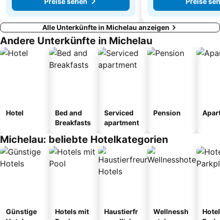
Preise sehen
Preise se
Alle Unterkünfte in Michelau anzeigen
Andere Unterkünfte in Michelau
Hotel
Bed and
Serviced
Pension
Apar
Breakfasts
apartment
Michelau: beliebte Hotelkategorien
Günstige
Hotels mit
Haustierfr
Wellnessh
Hotel