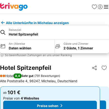
Favoriten
Einlog
Me
Alle Unterkünfte in Michelau anzeigen
Reiseziel
Hotel Spitzenpfeil
An-/Abreise
Gäste und Zimmer
Daten wählen
2 Gäste, 1 Zimmer
So beeinflussen Zahlungen an uns unser Ranking
Hotel Spitzenpfeil
Teilen
Zu
Hotel
8,4
Sehr gut
(
791 Bewertungen
)
2 Sterne
Alte Poststraße 4, 96247, Michelau, Deutschland
101 €
101 €
ab
ab
Preise von
4 Websites
Preise von
4 Websites
Preise sehen
Preise sehen