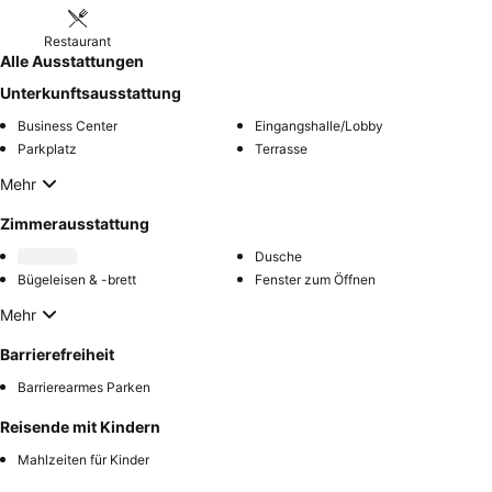
sein einladendes Auftreten gelobt wird. Für einen wirklich
entspannenden Aufenthalt sollten Sie eines der kürzlich
Restaurant
renovierten Zimmer mit modernem Bad und ebenerdiger Dusche
Alle Ausstattungen
anfragen.
Unterkunftsausstattung
Business Center
Eingangshalle/Lobby
Parkplatz
Terrasse
Mehr
Zimmerausstattung
Dusche
Bügeleisen & -brett
Fenster zum Öffnen
Mehr
Barrierefreiheit
Barrierearmes Parken
Reisende mit Kindern
Mahlzeiten für Kinder