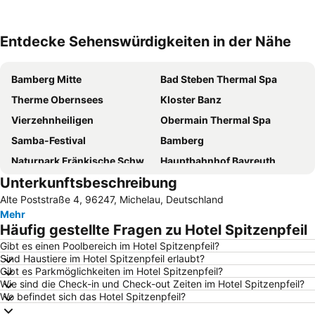
Entdecke Sehenswürdigkeiten in der Nähe
Karte vergrößern
Bamberg Mitte
Bad Steben Thermal Spa
Therme Obernsees
Kloster Banz
Vierzehnheiligen
Obermain Thermal Spa
Samba-Festival
Bamberg
Naturpark Fränkische Schweiz - Veldensteiner Forst
Hauptbahnhof Bayreuth
Unterkunftsbeschreibung
Forellenhof
Waischenfeld
Alte Poststraße 4, 96247, Michelau, Deutschland
Bamberger Dom
Burg Rabenstein
Mehr
Bamberger Konzert- und Kongresshalle
Maximiliansplatz
Häufig gestellte Fragen zu Hotel Spitzenpfeil
Annafest
Weihenstephan
Gibt es einen Poolbereich im Hotel Spitzenpfeil?
Sind Haustiere im Hotel Spitzenpfeil erlaubt?
Kellerberg
Teufelshöhle
Gibt es Parkmöglichkeiten im Hotel Spitzenpfeil?
Altes Rathaus Bamberg
Walberla
Wie sind die Check-in und Check-out Zeiten im Hotel Spitzenpfeil?
Wo befindet sich das Hotel Spitzenpfeil?
Coburger Weihnachtsmarkt
Wagner Festival