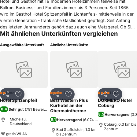
Hotel und Gasthof mit 19 modernen Hotelzimmern teilweise mit
Balkon. Business- und Familienzimmer bis 3 Personen. Seit 1865
wird im Gasthof Hotel Spitzenpfeil in Lichtenfels- mittlerweile in der
vierten Generation - fränkische Gastlichkeit gepflegt. Seit Anfang
des letzten Jahrhunderts gehört dazu auch eine Metzgerei. Ob Sie
Mit ähnlichen Unterkünften vergleichen
Ihren Urlaub im herrlichen "Gottesgarten am Obermain" verbringen
wollen, eine komfortable Unterkunft in ruhiger Lage zu fairen Preisen
Ausgewählte Unterkunft
Ähnliche Unterkünfte
suchen, eine Festlichkeit planen, eine Reisegruppe gut unterbringen
und bewirten wollen oder einfach einmal gut essen möchten - im
Gasthof Hotel Spitzenpfeil sind Sie in jedem Fall richtig! Familie
Spitzenpfeil und ihre Mitarbeiterinnen und Mitarbeiter sind um die
Zufriedenheit ihrer Gäste bemüht.
Hotel
Hotel
Hotel
2 Sterne
4 Sterne
4 Sterne
Teilen
Zu Favoriten hinzufügen
Teilen
Zu Favoriten hinzufügen
Teilen
Zu Favor
Hotel Spitzenpfeil
Best Western Plus
DORMERO Hotel
Kurhotel an der
Coburg
8,4
Sehr gut
(
791 Bewertungen
)
Obermaintherme
8,5
Hervorragend
(
3.
Michelau,
9,1
Hervorragend
(
6.074 Bewertungen
)
Deutschland
Coburg, 0.3 km bis
Zentrum
Bad Staffelstein, 1.0 km
gratis WLAN
bis Zentrum