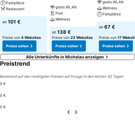
gratis WLAN
Parkplätze
gratis WLAN
Wellness
Restaurant
Pool
Parkplätze
Wellness
101 €
ab
67 €
ab
138 €
ab
Preise von
4 Websites
Preise von
22 Websites
Preise von
17 Websi
Preise sehen
Preise sehen
Preise sehen
Alle Unterkünfte in Michelau anzeigen
Preistrend
Basierend auf den niedrigsten Preisen auf trivago in den letzten 30 Tagen
0 €
0 €
0 €