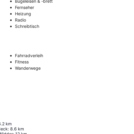
Bügeleisen & -brett
Fernseher
Heizung
Radio
Schreibtisch
Fahrradverleih
Fitness
Wanderwege
6.2
km
deck
:
8.6
km
 Widder
:
12
km