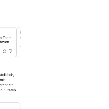
Historisches Gößweinstein erkunden
in Team
Schlendere zur nahegelegenen Barockbasilika und zur 
 davon
Jahre alten Burg Gößweinstein, beide nur einen kurzen
vom Hotel entfernt.
elltisch,
teht ein
le Wander-