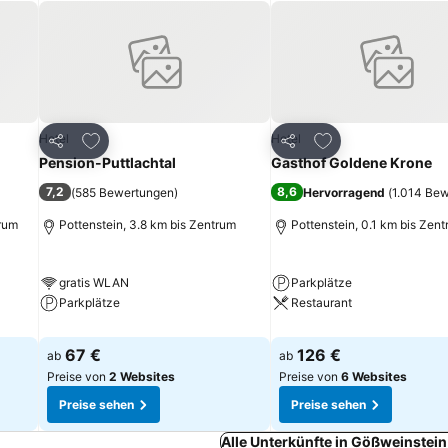
ügen
Zu Favoriten hinzufügen
Zu Favoriten hinz
Hotel
Hotel
Teilen
Teilen
Pension-Puttlachtal
Gasthof Goldene Krone
7,2
8,6
(
585 Bewertungen
)
Hervorragend
(
1.014 Be
trum
Pottenstein, 3.8 km bis Zentrum
Pottenstein, 0.1 km bis Zen
gratis WLAN
Parkplätze
Parkplätze
Restaurant
67 €
126 €
ab
ab
Preise von
2 Websites
Preise von
6 Websites
Preise sehen
Preise sehen
Alle Unterkünfte in Gößweinstei