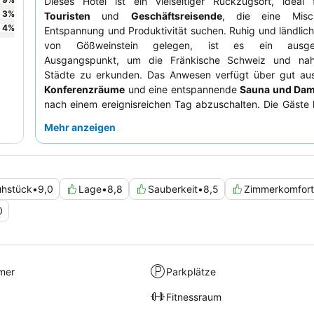
Dieses Hotel ist ein vielseitiger Rückzugsort, ideal
3
%
Touristen
und
Geschäftsreisende
, die eine Mis
4
%
Entspannung und Produktivität suchen. Ruhig und ländli
von Gößweinstein gelegen, ist es ein ausgez
Ausgangspunkt, um die Fränkische Schweiz und nah
Städte zu erkunden. Das Anwesen verfügt über gut aus
Konferenzräume
und eine entspannende
Sauna und Da
nach einem ereignisreichen Tag abzuschalten. Die Gäste 
das außergewöhnliche Personal und das hervorragende
k
Mehr anzeigen
Angebot
, insbesondere das reichhaltige und abwechsl
Frühstücksbuffet sowie die raffinierten Drei-Gänge-Men
noch ruhigeres Erlebnis empfiehlt es sich, ein Zimmer mit
B
Blick auf den Wald anzufragen.
ühstück
•
9,0
Lage
•
8,8
Sauberkeit
•
8,5
Zimmerkomfort
0
mer
Parkplätze
Fitnessraum