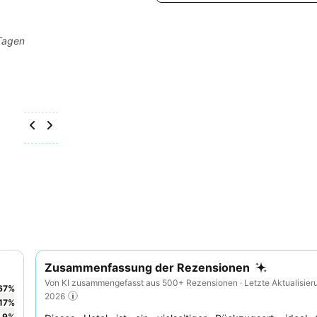
 Tagen
Zusammenfassung der Rezensionen
Von KI zusammengefasst aus 500+ Rezensionen · Letzte Aktualisier
67
%
2026
17
%
9
%