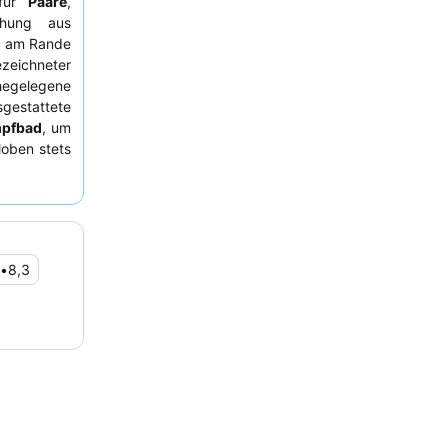
 für
Paare
,
chung aus
ch am Rande
eichneter
egelegene
gestattete
mpfbad
, um
loben stets
ulinarische
ungsreiche
üs. Für ein
alkon
oder
•
8,3