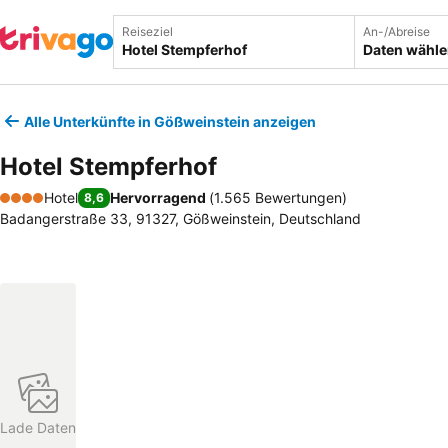
Reiseziel
An-/Abreise
Daten wähl
Alle Unterkünfte in Gößweinstein anzeigen
Hotel Stempferhof
Hotel
Hervorragend
(
1.565 Bewertungen
)
8,6
4 Sterne
Badangerstraße 33, 91327, Gößweinstein, Deutschland
Lade Daten