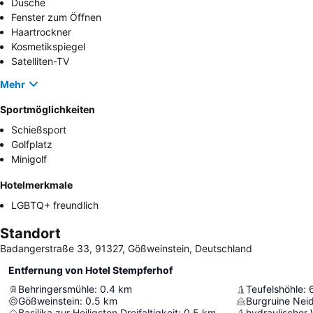
Dusche
Fenster zum Öffnen
Haartrockner
Kosmetikspiegel
Satelliten-TV
Mehr
Sportmöglichkeiten
Schießsport
Golfplatz
Minigolf
Hotelmerkmale
LGBTQ+ freundlich
Standort
Badangerstraße 33, 91327, Gößweinstein, Deutschland
Entfernung von Hotel Stempferhof
Behringersmühle
:
0.4
km
Teufelshöhle
:
Gößweinstein
:
0.5
km
Burgruine Nei
Basilika zur Heiligsten Dreifaltigkeit
:
0.5
km
hydraulischer