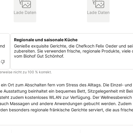
Lade Daten
Lade Daten
Regionale und saisonale Küche
und
Genieße exquisite Gerichte, die Chefkoch Felix Oeder und se
zubereiten. Sie verwenden frische, regionale Produkte, viele
vom Biohof Gut Schönhof.
cherweise nicht zu 100 % korrekt.
zum Abschalten fern vom Stress des Alltags. Die Einzel- und
 Ausstattung beinhaltet ein bequemes Bett, Sitzgelegenheit mit Beist
 kostenloses WLAN zur Verfügung. Der Wellnessbereich mit
r auch Massagen und andere Anwendungen gebucht werden. Zudem s
usklingen lassen. Zwischen Nürnberg, Bamberg und
henswürdigkeiten an. Aber auch in der direkten Umgebung gibt es tol
hen Schweiz genießen kann.