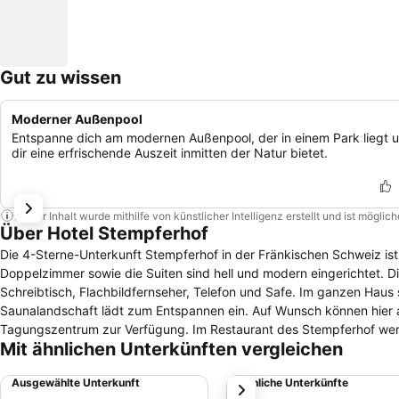
Gut zu wissen
Moderner Außenpool
Entspanne dich am modernen Außenpool, der in einem Park liegt 
dir eine erfrischende Auszeit inmitten der Natur bietet.
Dieser Inhalt wurde mithilfe von künstlicher Intelligenz erstellt und ist mögli
Über Hotel Stempferhof
Die 4-Sterne-Unterkunft Stempferhof in der Fränkischen Schweiz ist ein Ort 
Doppelzimmer sowie die Suiten sind hell und modern eingerichtet. Die
Schreibtisch, Flachbildfernseher, Telefon und Safe. Im ganzen Haus steht zudem
Saunalandschaft lädt zum Entspannen ein. Auf Wunsch können hie
Tagungszentrum zur Verfügung. Im Restaurant des Stempferhof werden besonders regionale fränkische Gerichte serviert, die aus frischen Zutaten
Mit ähnlichen Unterkünften vergleichen
zubereitet werden. Im Kaffee- und Barbereich mit Kaminlounge kann man dann den Tag a
Bayreuth gelegen bietet sich ein Ausflug in die Städte mit ihren Se
Ausgewählte Unterkunft
Ähnliche Unterkünfte
weiter
und Radtouren, durch die man die schöne Landschaft der Fränkisc