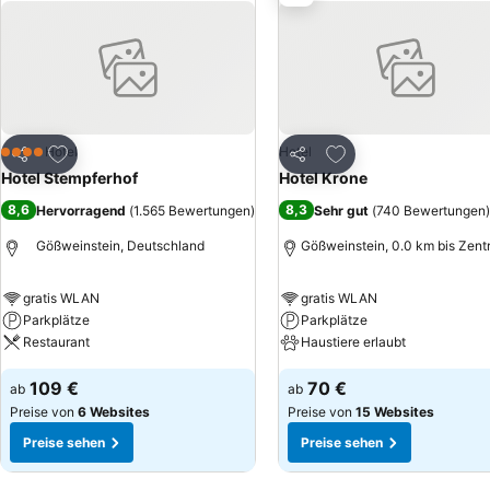
Zu Favoriten hinzufügen
Zu Favoriten hinzuf
Hotel
Hotel
4 Sterne
Teilen
Teilen
Hotel Stempferhof
Hotel Krone
8,6
8,3
Hervorragend
(
1.565 Bewertungen
)
Sehr gut
(
740 Bewertungen
)
Gößweinstein, Deutschland
Gößweinstein, 0.0 km bis Zen
gratis WLAN
gratis WLAN
Parkplätze
Parkplätze
Restaurant
Haustiere erlaubt
109 €
70 €
ab
ab
Preise von
6 Websites
Preise von
15 Websites
Preise sehen
Preise sehen