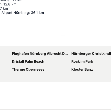
n
:
12.8
km
.7
km
r-Airport Nürnberg
:
36.1
km
Karte vergrößern
Flughafen Nürnberg Albrecht Dürer
Nürnberger Christkind
Kristall Palm Beach
Rock im Park
Therme Obernsees
Kloster Banz