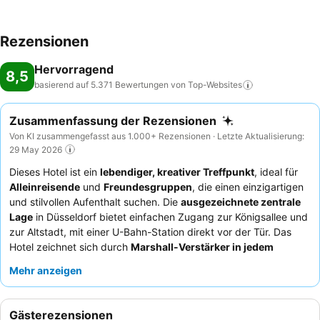
Rezensionen
Hervorragend
8,5
basierend auf 5.371 Bewertungen von
Top-Websites
Zusammenfassung der Rezensionen
Von KI zusammengefasst aus 1.000+ Rezensionen · Letzte Aktualisierung:
29 May 2026
Dieses Hotel ist ein
lebendiger, kreativer Treffpunkt
, ideal für
Alleinreisende
und
Freundesgruppen
, die einen einzigartigen
und stilvollen Aufenthalt suchen. Die
ausgezeichnete zentrale
Lage
in Düsseldorf bietet einfachen Zugang zur Königsallee und
zur Altstadt, mit einer U-Bahn-Station direkt vor der Tür. Das
Hotel zeichnet sich durch
Marshall-Verstärker in jedem
Zimmer
und ausleihbare Gitarren aus, was besonders
Mehr anzeigen
musikbegeisterte Gäste anspricht. Die Gäste loben durchweg
das
freundliche und aufmerksame Personal
und das
vielfältige und hochwertige Frühstücksbuffet
. Für das beste
Gästerezensionen