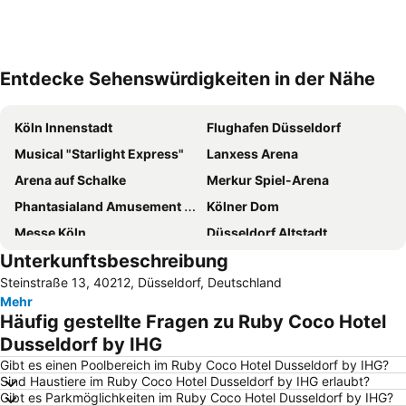
Entdecke Sehenswürdigkeiten in der Nähe
Karte vergrößern
Köln Innenstadt
Flughafen Düsseldorf
Musical "Starlight Express"
Lanxess Arena
Arena auf Schalke
Merkur Spiel-Arena
Phantasialand Amusement Park
Kölner Dom
Messe Köln
Düsseldorf Altstadt
Unterkunftsbeschreibung
Messe Düsseldorf
Hauptbahnhof Düsseldorf
Steinstraße 13, 40212, Düsseldorf, Deutschland
CentrO Oberhausen
Bahnhof Köln Messe - Deutz
Mehr
Köln Bonn Airport
RheinEnergieStadion
Häufig gestellte Fragen zu Ruby Coco Hotel
Stadion im Borussiapark
Düsseldorf Stadtmitte
Dusseldorf by IHG
Ehrenfeld
Movie Park
Gibt es einen Poolbereich im Ruby Coco Hotel Dusseldorf by IHG?
Sind Haustiere im Ruby Coco Hotel Dusseldorf by IHG erlaubt?
Heumarkt
Deutz
Gibt es Parkmöglichkeiten im Ruby Coco Hotel Dusseldorf by IHG?