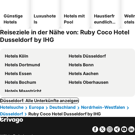
Günstige
Luxushote
Hotels mit
Haustierfr
Well
Hotels
ls
Pool
eundliche
otels
Hotels
Reiseziele in der Nähe von: Ruby Coco Hotel
Dusseldorf by IHG
Hotels Köln
Hotels Düsseldorf
Hotels Dortmund
Hotels Bonn
Hotels Essen
Hotels Aachen
Hotels Bochum
Hotels Oberhausen
Hotels Maastricht
Düsseldorf: Alle Unterkünfte anzeigen
Hotelsuche
Europa
Deutschland
Nordrhein-Westfalen
Düsseldorf
Ruby Coco Hotel Dusseldorf by IHG
Facebook
Twitter
Instagra
Xing
Yo