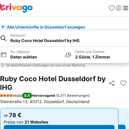
Favoriten
Einlog
Me
Alle Unterkünfte in Düsseldorf anzeigen
Reiseziel
Ruby Coco Hotel Dusseldorf by IHG
An-/Abreise
Gäste und Zimmer
Daten wählen
2 Gäste, 1 Zimmer
So beeinflussen Zahlungen an uns unser Ranking
Ruby Coco Hotel Dusseldorf by
IHG
Teilen
Zu
Hotel
8,5
Hervorragend
(
5.371 Bewertungen
)
4 Sterne
Steinstraße 13, 40212, Düsseldorf, Deutschland
78 €
78 €
ab
ab
Preise von
21 Websites
Preise von
21 Websites