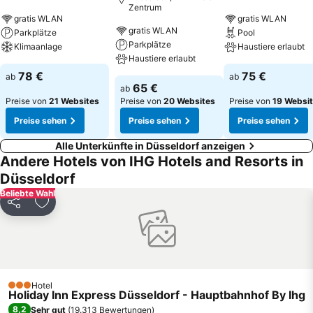
Zentrum
gratis WLAN
gratis WLAN
gratis WLAN
Parkplätze
Pool
Parkplätze
Klimaanlage
Haustiere erlaubt
Haustiere erlaubt
78 €
75 €
ab
ab
65 €
ab
Preise von
21 Websites
Preise von
20 Websites
Preise von
19 Websi
Preise sehen
Preise sehen
Preise sehen
Alle Unterkünfte in Düsseldorf anzeigen
Andere Hotels von IHG Hotels and Resorts in
Düsseldorf
Beliebte Wahl
Teilen
Zu Favoriten hinzufügen
Hotel
3 Sterne
Holiday Inn Express Düsseldorf - Hauptbahnhof By Ihg
8,2
Sehr gut
(
19.313 Bewertungen
)