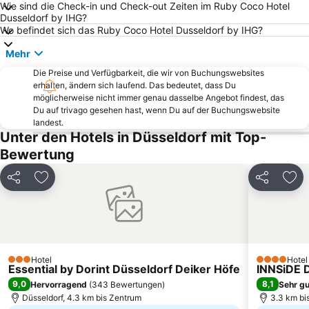
Wie sind die Check-in und Check-out Zeiten im Ruby Coco Hotel
Musical Dome
Cologne Central station
Dusseldorf by IHG?
Fühlinger See
Messe Essen
Wo befindet sich das Ruby Coco Hotel Dusseldorf by IHG?
Porz
Tanzbrunnen
Mehr
Mülheim
Mediterana
Die Preise und Verfügbarkeit, die wir von Buchungswebsites
erhalten, ändern sich laufend. Das bedeutet, dass Du
Kölner Zoo
Aqualand Waterpark
möglicherweise nicht immer genau dasselbe Angebot findest, das
Rodenkirchen
Lake Baldeney
Du auf trivago gesehen hast, wenn Du auf der Buchungswebsite
landest.
Hauptbahnhof Essen
Alter Markt Köln
Unter den Hotels in Düsseldorf mit Top-
Altstadt-Nord
Altstadt-Süd
Bewertung
Amphitheater
Nippes
Teilen
Zu Favoriten hinzufügen
Teilen
Zu 
Bahnhof Düsseldorf Flughafen
Kettwig
Lindenthal
Capitol Theater Düsseldorf
Königsallee
Kölner Lichter
Buer
Promenade at the CentrO Oberhausen
Hotel
Hotel
3 Sterne
4 Sterne
Essential by Dorint Düsseldorf Deiker Höfe
ISS Dome
Landschaftspark Duisburg-Nord
INNSiDE 
9,0
8,1
Hervorragend
(
343 Bewertungen
)
Sehr gu
Düsseldorf, 4.3 km bis Zentrum
3.3 km bi