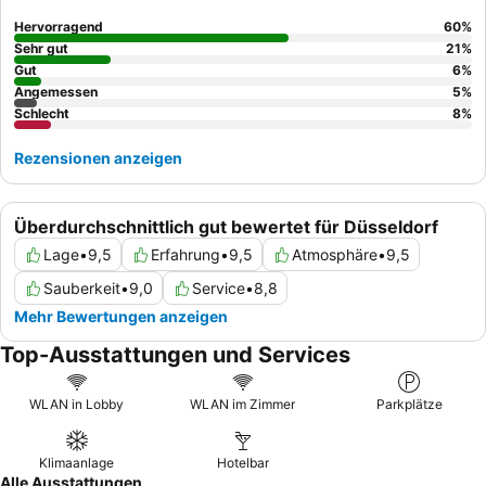
Erlebnis empfiehlt es sich, ein Zimmer mit Gartenblick für einen
ruhigeren Aufenthalt anzufragen.
Hervorragend
60
%
Sehr gut
21
%
Gut
6
%
Angemessen
5
%
Schlecht
8
%
Rezensionen anzeigen
Überdurchschnittlich gut bewertet für Düsseldorf
Lage
•
9,5
Erfahrung
•
9,5
Atmosphäre
•
9,5
Sauberkeit
•
9,0
Service
•
8,8
Mehr Bewertungen anzeigen
Top-Ausstattungen und Services
WLAN in Lobby
WLAN im Zimmer
Parkplätze
Klimaanlage
Hotelbar
Alle Ausstattungen