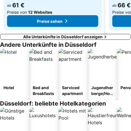
61 €
66 €
ab
ab
Preise von
12 Websites
Preise v
Preise sehen
Alle Unterkünfte in Düsseldorf anzeigen
Andere Unterkünfte in Düsseldorf
Hotel
Bed and
Serviced
Jugendher
Pens
Breakfasts
apartment
berge/Hos
tel
Düsseldorf: beliebte Hotelkategorien