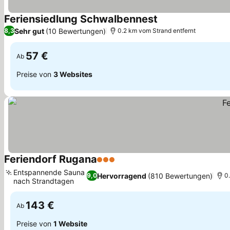
Feriensiedlung Schwalbennest
Preise sehen
Sehr gut
(10 Bewertungen)
8,3
0.2 km vom Strand entfernt
57 €
Ab
Preise von
3 Websites
Feriendorf Rugana
3 Sterne
Preise sehen
Entspannende Sauna
Hervorragend
(810 Bewertungen)
9,0
0
nach Strandtagen
Preise sehen
143 €
Ab
Preise von
1 Website