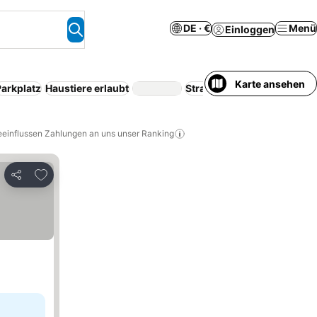
DE · €
Menü
Einloggen
Karte ansehen
Parkplatz
Haustiere erlaubt
Strand
Halbpension
Koste
eeinflussen Zahlungen an uns unser Ranking
Zu Favoriten hinzufügen
Teilen