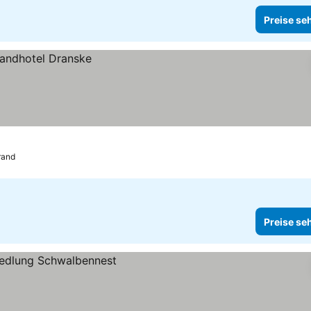
Preise se
rand
Preise se