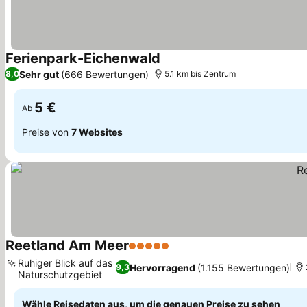
Ferienpark-Eichenwald
Preise sehen
Sehr gut
(666 Bewertungen)
8,0
5.1 km bis Zentrum
5 €
Ab
Preise von
7 Websites
Reetland Am Meer
5 Sterne
Preise sehen
Ruhiger Blick auf das
Hervorragend
(1.155 Bewertungen)
9,3
Naturschutzgebiet
Preise sehen
Wähle Reisedaten aus, um die genauen Preise zu sehen