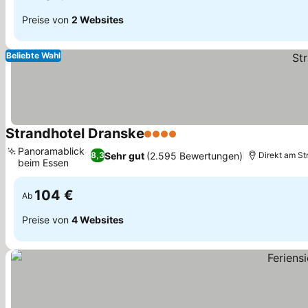
Preise von
2 Websites
Beliebte Wahl
Strandhotel Dranske
4 Sterne
Preise sehen
Panoramablick
Sehr gut
(2.595 Bewertungen)
8,3
Direkt am St
beim Essen
Preise sehen
104 €
Ab
Preise von
4 Websites