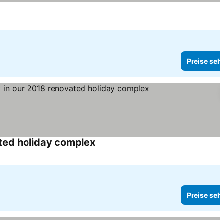
Preise se
ated holiday complex
Preise sehen
Preise se