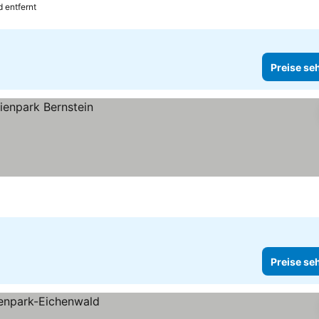
 entfernt
Preise se
Preise se