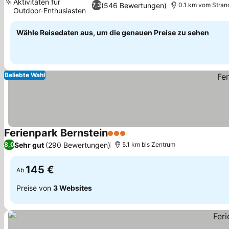
Aktivitäten für
(546 Bewertungen)
7,3
0.1 km vom Strand
Outdoor-Enthusiasten
Preise sehen
Wähle Reisedaten aus, um die genauen Preise zu sehen
Beliebte Wahl
Ferienpark Bernstein
3 Sterne
Preise sehen
Sehr gut
(290 Bewertungen)
8,0
5.1 km bis Zentrum
145 €
Ab
Preise von
3 Websites