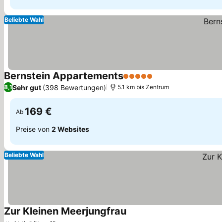
Beliebte Wahl
Bernstein Appartements
5 Sterne
Preise sehen
Sehr gut
(398 Bewertungen)
8,1
5.1 km bis Zentrum
169 €
Ab
Preise von
2 Websites
Beliebte Wahl
Zur Kleinen Meerjungfrau
Preise sehen