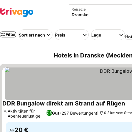
Reiseziel
Filter
Sortiert nach
Preis
Lage
Hot
Hotels in Dranske (Meckl
DDR Bungalow direkt am Strand auf Rügen
Pre
Aktivitäten für
Gut
(297 Bewertungen)
7,5
0.2 km vom Stran
Abenteuerlustige
Preise sehen
20 €
Ab