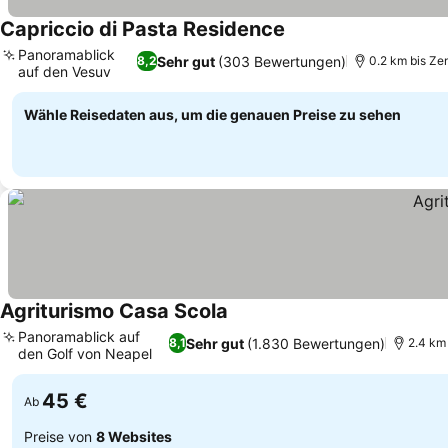
Capriccio di Pasta Residence
Panoramablick
Sehr gut
(303 Bewertungen)
8,2
0.2 km bis Ze
auf den Vesuv
Wähle Reisedaten aus, um die genauen Preise zu sehen
Agriturismo Casa Scola
Panoramablick auf
Sehr gut
(1.830 Bewertungen)
8,1
2.4 km
den Golf von Neapel
45 €
Ab
Preise von
8 Websites