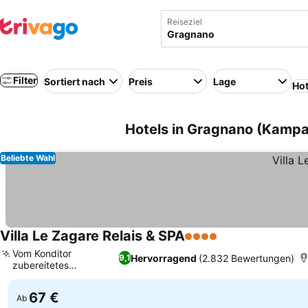
Reiseziel
Filter
Sortiert nach
Preis
Lage
Hot
Hotels in Gragnano (Kampan
Beliebte Wahl
Villa Le Zagare Relais & SPA
4 Sterne
Vom Konditor
Hervorragend
(2.832 Bewertungen)
9,1
zubereitetes
Frühstücksbuffet
67 €
Ab