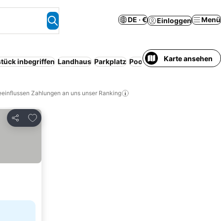
DE · €
Menü
Einloggen
Karte ansehen
tück inbegriffen
Landhaus
Parkplatz
Pool
Bed & Breakfast
Ganz
eeinflussen Zahlungen an uns unser Ranking
Zu Favoriten hinzufügen
Teilen