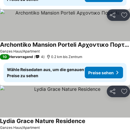
Teilen
Zu
Archontiko Mansion Porteli Αρχοντικο Πορτελι
Ganzes Haus/Apartment
10
Hervorragend
4
0.2 km bis Zentrum
Wähle Reisedaten aus, um die genauen
Preise sehen
Preise zu sehen
Teilen
Zu
Lydia Grace Nature Residence
Ganzes Haus/Apartment