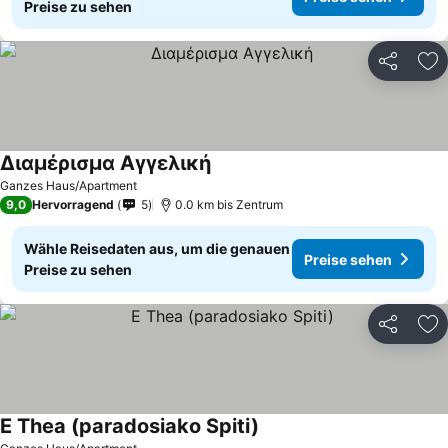
Preise zu sehen
Teilen
Zu
Διαμέρισμα Αγγελική
Ganzes Haus/Apartment
9,0
Hervorragend
5
0.0 km bis Zentrum
Wähle Reisedaten aus, um die genauen
Preise sehen
Preise zu sehen
Teilen
Zu
E Thea (paradosiako Spiti)