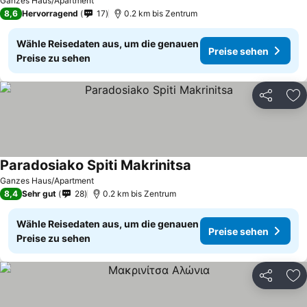
Ganzes Haus/Apartment
8,6
Hervorragend
17
0.2 km bis Zentrum
Wähle Reisedaten aus, um die genauen
Preise sehen
Preise zu sehen
Teilen
Zu
Paradosiako Spiti Makrinitsa
Ganzes Haus/Apartment
8,4
Sehr gut
28
0.2 km bis Zentrum
Wähle Reisedaten aus, um die genauen
Preise sehen
Preise zu sehen
Teilen
Zu