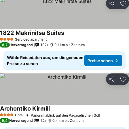
Teilen
Zu
1822 Makrinitsa Suites
Serviced apartment
4 Sterne
8,7
Hervorragend
132
0.1 km bis Zentrum
Wähle Reisedaten aus, um die genauen
Preise sehen
Preise zu sehen
Teilen
Zu
Archontiko Kirmili
Hotel
Panoramablick auf den Pagasetischen Golf
4 Sterne
9,4
Hervorragend
52
0.4 km bis Zentrum