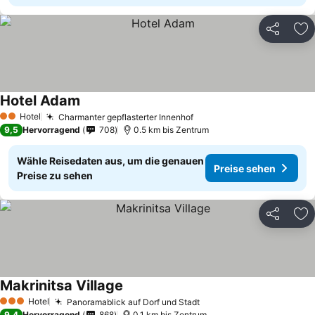
Teilen
Zu
Hotel Adam
Hotel
Charmanter gepflasterter Innenhof
2 Sterne
9,5
Hervorragend
708
0.5 km bis Zentrum
Wähle Reisedaten aus, um die genauen
Preise sehen
Preise zu sehen
Teilen
Zu
Makrinitsa Village
Hotel
Panoramablick auf Dorf und Stadt
3 Sterne
9,4
Hervorragend
868
0.1 km bis Zentrum