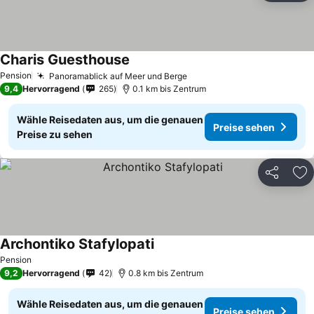
Charis Guesthouse
Pension
Panoramablick auf Meer und Berge
9,4
Hervorragend
265
0.1 km bis Zentrum
Wähle Reisedaten aus, um die genauen
Preise sehen
Preise zu sehen
Teilen
Zu
Archontiko Stafylopati
Pension
9,2
Hervorragend
42
0.8 km bis Zentrum
Wähle Reisedaten aus, um die genauen
Preise sehen