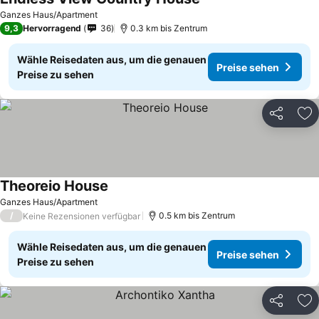
Ganzes Haus/Apartment
9,3
Hervorragend
36
0.3 km bis Zentrum
Wähle Reisedaten aus, um die genauen
Preise sehen
Preise zu sehen
Teilen
Zu
Theoreio House
Ganzes Haus/Apartment
/
0.5 km bis Zentrum
Keine Rezensionen verfügbar
Wähle Reisedaten aus, um die genauen
Preise sehen
Preise zu sehen
Teilen
Zu