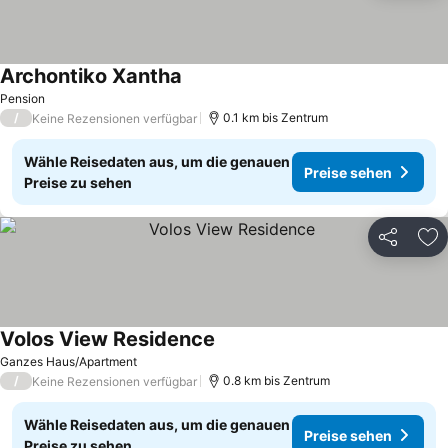
Archontiko Xantha
Pension
/
0.1 km bis Zentrum
Keine Rezensionen verfügbar
Wähle Reisedaten aus, um die genauen
Preise sehen
Preise zu sehen
Teilen
Zu
Volos View Residence
Ganzes Haus/Apartment
/
0.8 km bis Zentrum
Keine Rezensionen verfügbar
Wähle Reisedaten aus, um die genauen
Preise sehen
Preise zu sehen