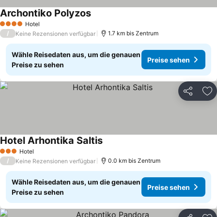
Archontiko Polyzos
Hotel
4 Sterne
/
1.7 km bis Zentrum
Keine Rezensionen verfügbar
Wähle Reisedaten aus, um die genauen
Preise sehen
Preise zu sehen
Teilen
Zu
Hotel Arhontika Saltis
Hotel
3 Sterne
/
0.0 km bis Zentrum
Keine Rezensionen verfügbar
Wähle Reisedaten aus, um die genauen
Preise sehen
Preise zu sehen