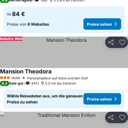
9,6
Hervorragend
188
0.2 km bis Zentrum
84 €
Ab
Preise von
8 Websites
Preise sehen
Beliebte Wahl
Teilen
Zu
Mansion Theodora
Hotel
Panoramablick auf Volos und den Golf
3 Sterne
8,2
Sehr gut
441
0.0 km bis Zentrum
Wähle Reisedaten aus, um die genauen
Preise sehen
Preise zu sehen
Teilen
Zu