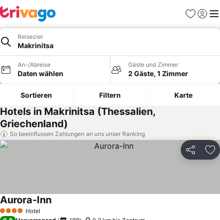
Favoriten
Einlog
Me
Reiseziel
Makrinitsa
An-/Abreise
Gäste und Zimmer
Daten wählen
2 Gäste, 1 Zimmer
Sortieren
Filtern
Karte
Hotels in Makrinitsa (Thessalien,
Griechenland)
So beeinflussen Zahlungen an uns unser Ranking
Teilen
Zu
Aurora-Inn
Hotel
4 Sterne