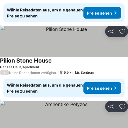
Wähle Reisedaten aus, um die genauen
Preise sehen
Preise zu sehen
Teilen
Zu
Pilion Stone House
Ganzes Haus/Apartment
/
9.9 km bis Zentrum
Keine Rezensionen verfügbar
Wähle Reisedaten aus, um die genauen
Preise sehen
Preise zu sehen
Teilen
Zu