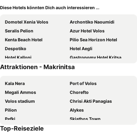
Diese Hotels könnten Dich auch interessieren ...
Domotel Xenia Volos
Archontiko Naoumidi
Seralis Pelion
Azur Hotel Volos
Kenta Beach Hotel
Pilio Sea Horizon Hotel
Despotiko
Hotel Aegli
Hotel Kalloni
Gastronomy Hotel Kritsa
Attraktionen - Makrinitsa
Erifili Kallithea
Valis Resort Hotel
Philippos Hotel
Portaria Hotel
Kala Nera
Port of Volos
Manthos Mountain Resort & Spa
Hotel Ainareti
Megali Ammos
Chorefto
Magnes Hotel
Hotel Nefeli
Volos stadium
Chrisi Akti Panagias
Hotel Argo
Volos Inn Hotel
Pilion
Alykes
Volos Palace
Santikos Mansion
Pefki
Skiathos Town
Filoxenia Hotel
Hotel Defkalion
Top-Reiseziele
Katigiorgis
Kato Gatzea
Olga
Xenia Palace Portaria
Flughafen Nea Anchialos
Traditional settelement Paleo Trikeri-Panagia