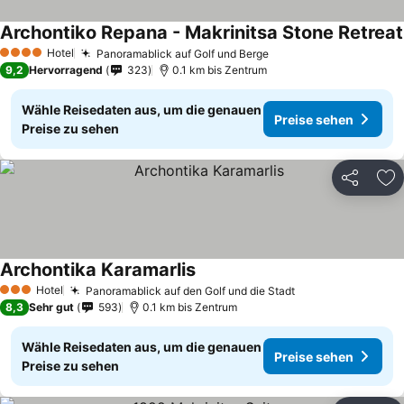
Archontiko Repana - Makrinitsa Stone Retreat
Hotel
Panoramablick auf Golf und Berge
4 Sterne
9,2
Hervorragend
323
0.1 km bis Zentrum
Wähle Reisedaten aus, um die genauen
Preise sehen
Preise zu sehen
Teilen
Zu
Archontika Karamarlis
Hotel
Panoramablick auf den Golf und die Stadt
3 Sterne
8,3
Sehr gut
593
0.1 km bis Zentrum
Wähle Reisedaten aus, um die genauen
Preise sehen
Preise zu sehen