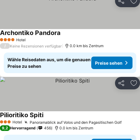
Teilen
Zu
Archontiko Pandora
Hotel
4 Sterne
/
0.0 km bis Zentrum
Keine Rezensionen verfügbar
Wähle Reisedaten aus, um die genauen
Preise sehen
Preise zu sehen
Teilen
Zu
Pilioritiko Spiti
Hotel
Panoramablick auf Volos und den Pagasitischen Golf
3 Sterne
9,2
Hervorragend
456
0.0 km bis Zentrum