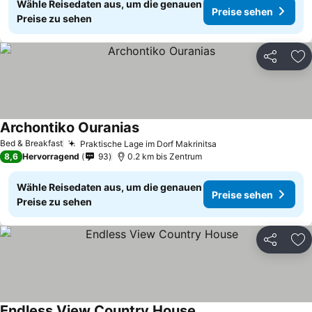
Wähle Reisedaten aus, um die genauen
Preise sehen
Preise zu sehen
Teilen
Zu
Archontiko Ouranias
Bed & Breakfast
Praktische Lage im Dorf Makrinitsa
8,6
Hervorragend
93
0.2 km bis Zentrum
Wähle Reisedaten aus, um die genauen
Preise sehen
Preise zu sehen
Teilen
Zu
Endless View Country House