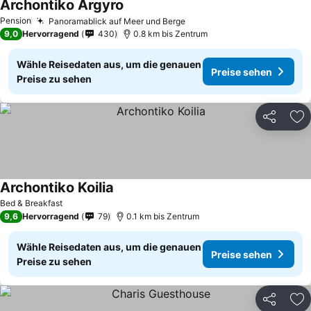
Archontiko Argyro
Pension
Panoramablick auf Meer und Berge
9,0
Hervorragend
430
0.8 km bis Zentrum
Wähle Reisedaten aus, um die genauen
Preise sehen
Preise zu sehen
Teilen
Zu
Archontiko Koilia
Bed & Breakfast
9,6
Hervorragend
79
0.1 km bis Zentrum
Wähle Reisedaten aus, um die genauen
Preise sehen
Preise zu sehen
Teilen
Zu