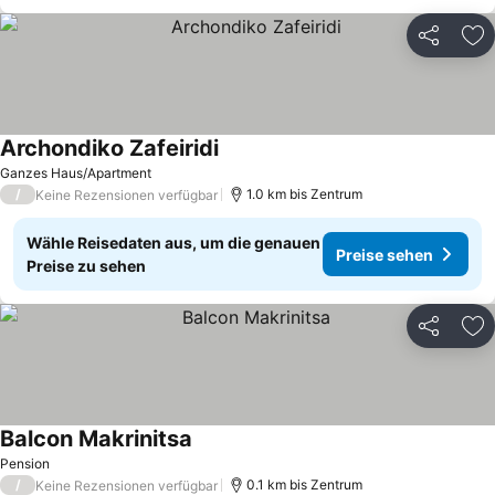
Teilen
Zu
Archondiko Zafeiridi
Ganzes Haus/Apartment
/
1.0 km bis Zentrum
Keine Rezensionen verfügbar
Wähle Reisedaten aus, um die genauen
Preise sehen
Preise zu sehen
Teilen
Zu
Balcon Makrinitsa
Pension
/
0.1 km bis Zentrum
Keine Rezensionen verfügbar