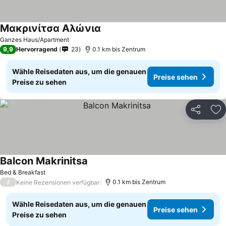
Μακρινίτσα Αλώνια
Ganzes Haus/Apartment
9,9
Hervorragend
23
0.1 km bis Zentrum
Wähle Reisedaten aus, um die genauen
Preise sehen
Preise zu sehen
Teilen
Zu
Balcon Makrinitsa
Bed & Breakfast
/
0.1 km bis Zentrum
Keine Rezensionen verfügbar
Wähle Reisedaten aus, um die genauen
Preise sehen
Preise zu sehen