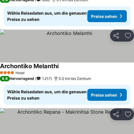
Wähle Reisedaten aus, um die genauen
Preise sehen
Preise zu sehen
Teilen
Zu
Archontiko Melanthi
Hotel
4 Sterne
9,6
Hervorragend
1.217
0.0 km bis Zentrum
Wähle Reisedaten aus, um die genauen
Preise sehen
Preise zu sehen
Teilen
Zu