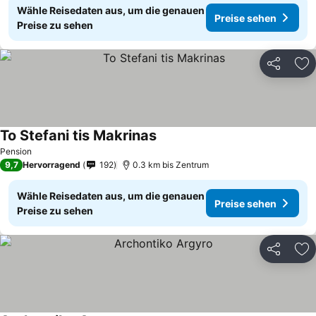
Wähle Reisedaten aus, um die genauen
Preise sehen
Preise zu sehen
Teilen
Zu
To Stefani tis Makrinas
Pension
9,7
Hervorragend
192
0.3 km bis Zentrum
Wähle Reisedaten aus, um die genauen
Preise sehen
Preise zu sehen
Teilen
Zu