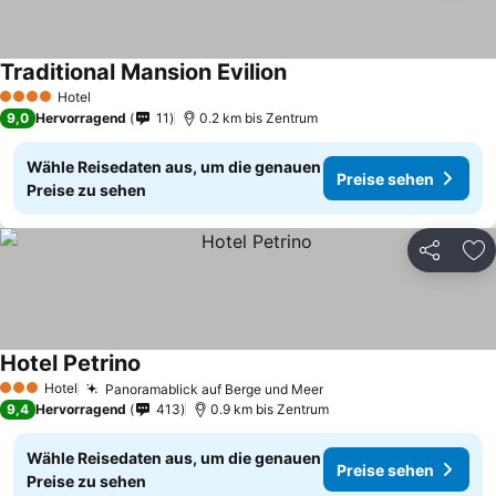
Traditional Mansion Evilion
Hotel
4 Sterne
9,0
Hervorragend
11
0.2 km bis Zentrum
Wähle Reisedaten aus, um die genauen
Preise sehen
Preise zu sehen
Teilen
Zu
Hotel Petrino
Hotel
Panoramablick auf Berge und Meer
3 Sterne
9,4
Hervorragend
413
0.9 km bis Zentrum
Wähle Reisedaten aus, um die genauen
Preise sehen
Preise zu sehen